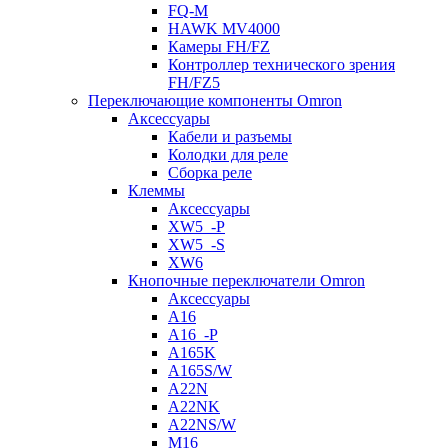
FQ-M
HAWK MV4000
Камеры FH/FZ
Контроллер технического зрения
FH/FZ5
Переключающие компоненты Omron
Аксессуары
Кабели и разъемы
Колодки для реле
Сборка реле
Клеммы
Аксессуары
XW5_-P
XW5_-S
XW6
Кнопочные переключатели Omron
Аксессуары
A16
A16_-P
A165K
A165S/W
A22N
A22NK
A22NS/W
M16