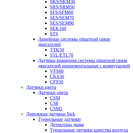
SKS/SKM36
SRS/SRM50
SFS/SFM60
SES/SEM70
SES/SEM90
SEK160
STS
Линейные системы обратной связи
двигателей
TTK50
STL/ETL70
Датчики вращения системы обратной связи
двигателей инкрементальные с коммутацией
VFS60
CKS36
CFS50
Датчики цвета
Датчики цвета
CSM
CS8
CSM1
Дорожные датчики Sick
Туннельные датчики
Детекторы дыма
Туннельные датчики качества воздуха