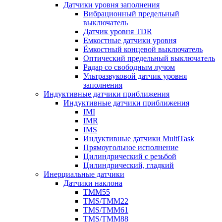
Датчики уровня заполнения
Вибрационный предельный
выключатель
Датчик уровня TDR
Емкостные датчики уровня
Ёмкостный концевой выключатель
Оптический предельный выключатель
Радар со свободным лучом
Ультразвуковой датчик уровня
заполнения
Индуктивные датчики приближения
Индуктивные датчики приближения
IMI
IMR
IMS
Индуктивные датчики MultiTask
Прямоугольное исполнение
Цилиндрический с резьбой
Цилиндрический, гладкий
Инерциальные датчики
Датчики наклона
TMM55
TMS/TMM22
TMS/TMM61
TMS/TMM88