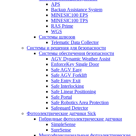
APS
Backup Assistance System
MINESIC100 EPS
MINESIC100 TPS
RAS Prime
WGS
Системы шлюзов
Telematic Data Collector
Системы и решения для безопасности
Системы обеспечения безопасности
AGV Dynamic Weather Assist
EnforceKey Single Door
Safe AGV Easy
Safe AGV Forklift
Safe Entry Exit
Safe Interlocking
Safe Linear Positioning
Safe Portal
Safe Robotics Area Protection
Safeguard Detector
Фотоэлектрические датчики Sick
Гибридные фотоэлектрические датчики
SimpleSense
SureSense
Многофункциональные фотоэлектрические