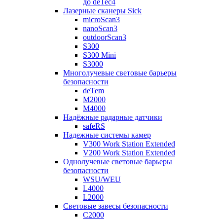
до deTec4
Лазерные сканеры Sick
microScan3
nanoScan3
outdoorScan3
S300
S300 Mini
S3000
Многолучевые световые барьеры
безопасности
deTem
M2000
M4000
Надёжные радарные датчики
safeRS
Надежные системы камер
V300 Work Station Extended
V200 Work Station Extended
Однолучевые световые барьеры
безопасности
WSU/WEU
L4000
L2000
Световые завесы безопасности
C2000