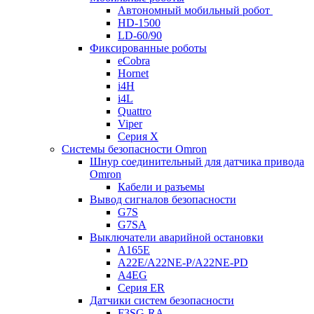
Автономный мобильный робот
HD-1500
LD-60/90
Фиксированные роботы
eCobra
Hornet
i4H
i4L
Quattro
Viper
Серия X
Системы безопасности Omron
Шнур соединительный для датчика привода
Omron
Кабели и разъемы
Вывод сигналов безопасности
G7S
G7SA
Выключатели аварийной остановки
A165E
A22E/A22NE-P/A22NE-PD
A4EG
Серия ER
Датчики систем безопасности
F3SG-RA