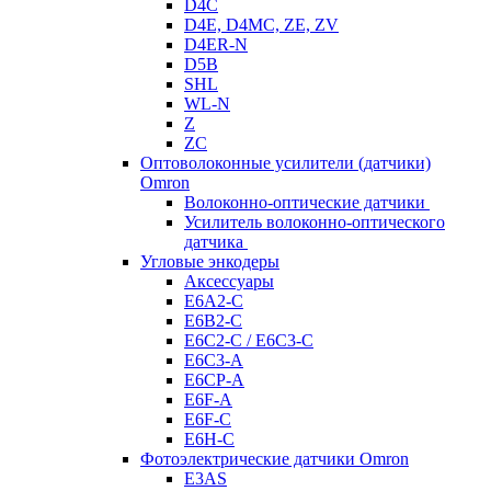
D4C
D4E, D4MC, ZE, ZV
D4ER-N
D5B
SHL
WL-N
Z
ZC
Оптоволоконные усилители (датчики)
Omron
Волоконно-оптические датчики
Усилитель волоконно-оптического
датчика
Угловые энкодеры
Аксессуары
E6A2-C
E6B2-C
E6C2-C / E6C3-C
E6C3-A
E6CP-A
E6F-A
E6F-C
E6H-C
Фотоэлектрические датчики Omron
E3AS