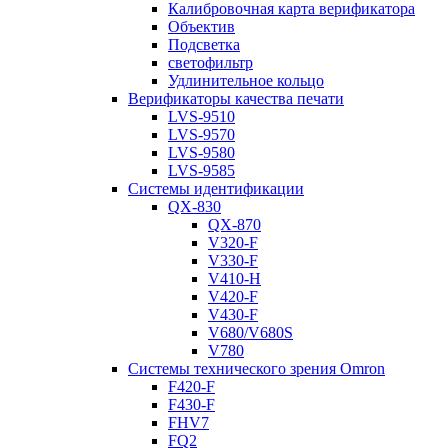
Калибровочная карта верификатора
Объектив
Подсветка
светофильтр
Удлинительное кольцо
Верификаторы качества печати
LVS-9510
LVS-9570
LVS-9580
LVS-9585
Системы идентификации
QX-830
QX-870
V320-F
V330-F
V410-H
V420-F
V430-F
V680/V680S
V780
Системы технического зрения Omron
F420-F
F430-F
FHV7
FQ2