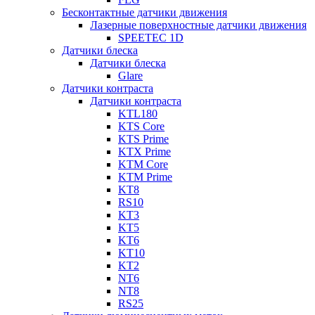
Бесконтактные датчики движения
Лазерные поверхностные датчики движения
SPEETEC 1D
Датчики блеска
Датчики блеска
Glare
Датчики контраста
Датчики контраста
KTL180
KTS Core
KTS Prime
KTX Prime
KTM Core
KTM Prime
KT8
RS10
KT3
KT5
KT6
KT10
KT2
NT6
NT8
RS25