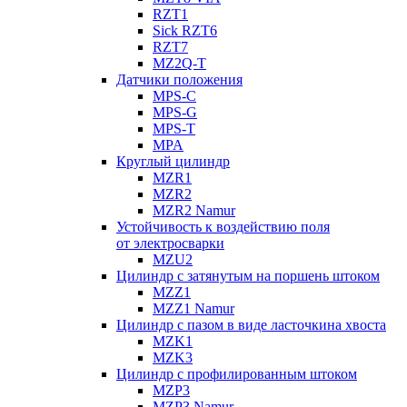
RZT1
Sick RZT6
RZT7
MZ2Q-T
Датчики положения
MPS-C
MPS-G
MPS-T
MPA
Круглый цилиндр
MZR1
MZR2
MZR2 Namur
Устойчивость к воздействию поля
от электросварки
MZU2
Цилиндр с затянутым на поршень штоком
MZZ1
MZZ1 Namur
Цилиндр с пазом в виде ласточкина хвоста
MZK1
MZK3
Цилиндр с профилированным штоком
MZP3
MZP3 Namur