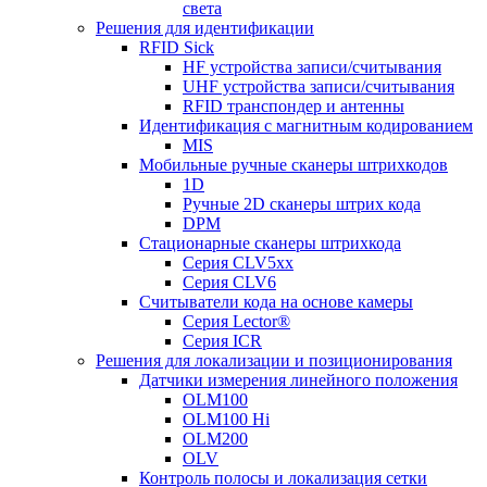
света
Решения для идентификации
RFID Sick
HF устройства записи/считывания
UHF устройства записи/считывания
RFID транспондер и антенны
Идентификация с магнитным кодированием
MIS
Мобильные ручные сканеры штрихкодов
1D
Ручные 2D сканеры штрих кода
DPM
Стационарные сканеры штрихкода
Серия CLV5xx
Серия CLV6
Считыватели кода на основе камеры
Серия Lector®
Серия ICR
Решения для локализации и позиционирования
Датчики измерения линейного положения
OLM100
OLM100 Hi
OLM200
OLV
Контроль полосы и локализация сетки