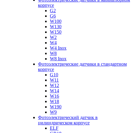
корпусе
G2
G6
W100
W130
W150
W2
W4
W4 Inox
W8
W8 Inox
Фотоэлектрические датчики в стандартном
корпусе
G10
W11
W12
W14
W16
W18
W190
W9
Фотоэлектрический датчик в
цилиндрическом корпусе
ELF