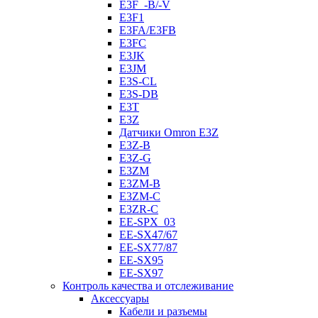
E3F_-B/-V
E3F1
E3FA/E3FB
E3FC
E3JK
E3JM
E3S-CL
E3S-DB
E3T
E3Z
Датчики Omron E3Z
E3Z-B
E3Z-G
E3ZM
E3ZM-B
E3ZM-C
E3ZR-C
EE-SPX_03
EE-SX47/67
EE-SX77/87
EE-SX95
EE-SX97
Контроль качества и отслеживание
Аксессуары
Кабели и разъемы