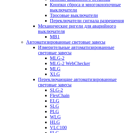
Кнопки сброса и многокнопочные
выключатели
Тросовые выключатели
Переключатели сигнала разрешения
Механические ригели для аварийного
выключателя
MB1
Автоматизированные световые завесы
Измерительные автоматизированные
световые завесы
MLG-2
MLG-2 WebChecker
MLG
XLG
Переключающие автоматизированные
световые завесы
SLG-2
FlexChain
ELG
SLG
PLG
WLG
HLG
VLC100
FLG