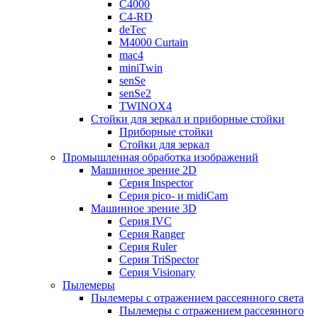
C4000
C4-RD
deTec
M4000 Curtain
mac4
miniTwin
senSe
senSe2
TWINOX4
Стойки для зеркал и приборные стойки
Приборные стойки
Стойки для зеркал
Промышленная обработка изображений
Машинное зрение 2D
Серия Inspector
Серия pico- и midiCam
Машинное зрение 3D
Серия IVC
Серия Ranger
Серия Ruler
Серия TriSpector
Серия Visionary
Пылемеры
Пылемеры с отражением рассеянного света
Пылемеры с отражением рассеянного