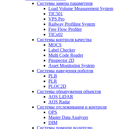
Системы замера параметров
Load Volume Measurement System
TIC501
VPS Pro
Railway Profiling System
Free Flow Profiler
TICx02
Системы контроля качества
MQCS
Label Checker
Multi Code Reader
Pinspector 2D
Asset Monitoring System
Системы наведения роботов
PLB
PLR
PLOC2D
Системы обнаружения объектов
AOS LiDAR
AOS Radar
Системы отслеживания и контроля
OPS
Master Data Analyzer
DIM
Системы помощи водителю