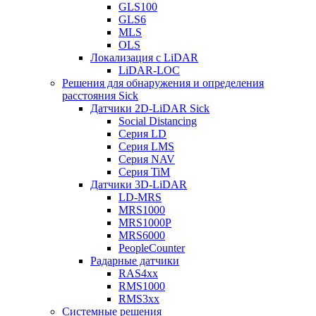
GLS100
GLS6
MLS
OLS
Локализация с LiDAR
LiDAR-LOC
Решения для обнаружения и определения
расстояния Sick
Датчики 2D-LiDAR Sick
Social Distancing
Серия LD
Серия LMS
Серия NAV
Серия TiM
Датчики 3D-LiDAR
LD-MRS
MRS1000
MRS1000P
MRS6000
PeopleCounter
Радарные датчики
RAS4xx
RMS1000
RMS3xx
Системные решения