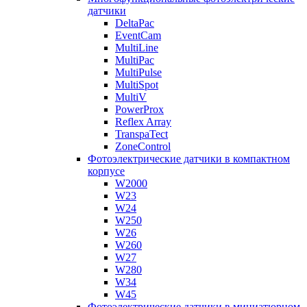
датчики
DeltaPac
EventCam
MultiLine
MultiPac
MultiPulse
MultiSpot
MultiV
PowerProx
Reflex Array
TranspaTect
ZoneControl
Фотоэлектрические датчики в компактном
корпусе
W2000
W23
W24
W250
W26
W260
W27
W280
W34
W45
Фотоэлектрические датчики в миниатюрном