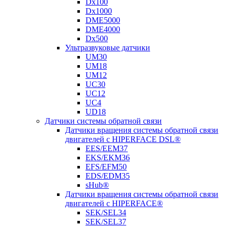
Dx100
Dx1000
DME5000
DME4000
Dx500
Ультразвуковые датчики
UM30
UM18
UM12
UC30
UC12
UC4
UD18
Датчики системы обратной связи
Датчики вращения системы обратной связи
двигателей с HIPERFACE DSL®
EES/EEM37
EKS/EKM36
EFS/EFM50
EDS/EDM35
sHub®
Датчики вращения системы обратной связи
двигателей с HIPERFACE®
SEK/SEL34
SEK/SEL37