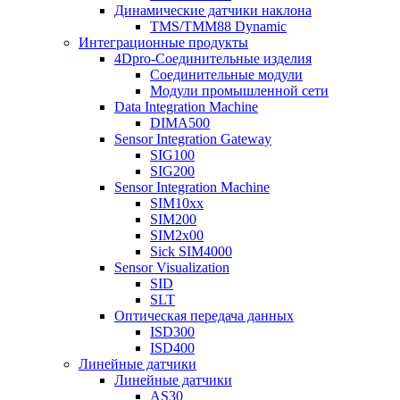
Динамические датчики наклона
TMS/TMM88 Dynamic
Интеграционные продукты
4Dpro-Соединительные изделия
Соединительные модули
Модули промышленной сети
Data Integration Machine
DIMA500
Sensor Integration Gateway
SIG100
SIG200
Sensor Integration Machine
SIM10xx
SIM200
SIM2x00
Sick SIM4000
Sensor Visualization
SID
SLT
Оптическая передача данных
ISD300
ISD400
Линейные датчики
Линейные датчики
AS30