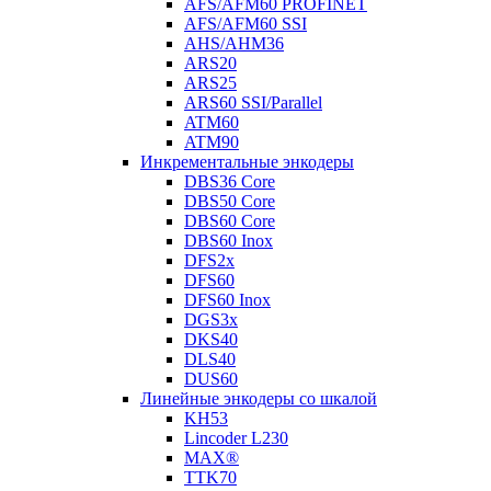
AFS/AFM60 PROFINET
AFS/AFM60 SSI
AHS/AHM36
ARS20
ARS25
ARS60 SSI/Parallel
ATM60
ATM90
Инкрементальные энкодеры
DBS36 Core
DBS50 Core
DBS60 Core
DBS60 Inox
DFS2x
DFS60
DFS60 Inox
DGS3x
DKS40
DLS40
DUS60
Линейные энкодеры со шкалой
KH53
Lincoder L230
MAX®
TTK70