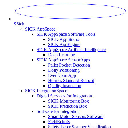
S
Sick
SICK AppSpace
SICK AppSpace Software Tools
SICK AppStudio
SICK AppEngine
SICK AppSpace Artificial Intelligence
Deep Learning
SICK AppSpace SensorApps
Pallet Pocket Detection
Dolly Positioning
EventCam App
Hermes Standard Retrofit
Quality Inspection
SICK IntegrationSpace
Digital Services for Integration
SICK Monitoring Box
SICK Prediction Box
Software for Integration
Smart Motor Sensors Software
FieldEcho®
Safety Laser Scanner Visualization