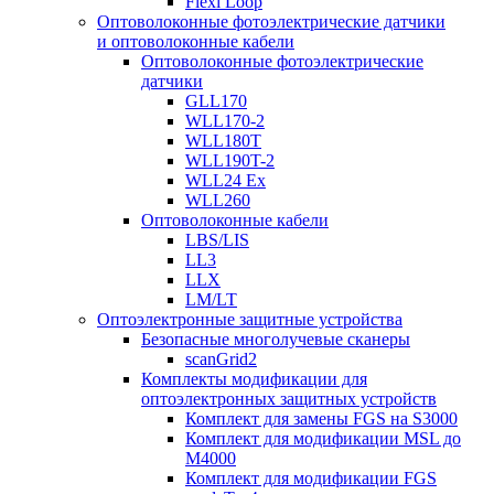
Flexi Loop
Оптоволоконные фотоэлектрические датчики
и оптоволоконные кабели
Оптоволоконные фотоэлектрические
датчики
GLL170
WLL170-2
WLL180T
WLL190T-2
WLL24 Ex
WLL260
Оптоволоконные кабели
LBS/LIS
LL3
LLX
LM/LT
Оптоэлектронные защитные устройства
Безопасные многолучевые сканеры
scanGrid2
Комплекты модификации для
оптоэлектронных защитных устройств
Комплект для замены FGS на S3000
Комплект для модификации MSL до
M4000
Комплект для модификации FGS