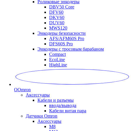
Роликовые энкодеры
DBV50 Core
DFV60
DKV60
DUV60
MWS120
Энкодеры безопасности
AFS/AFM60S Pro
DFS60S Pro
Энкодеры с тросовым барабаном
Compact
EcoLine
HighLine
O
Omron
Аксессуары
Кабели и разъемы
ввода/вывода
Кабели витая пара
Датчики Omron
Аксессуары
M8