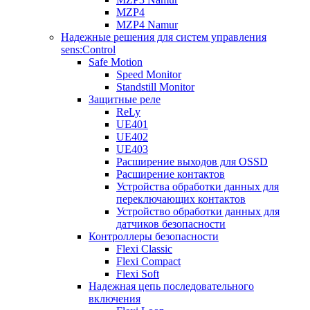
MZP4
MZP4 Namur
Надежные решения для систем управления
sens:Control
Safe Motion
Speed Monitor
Standstill Monitor
Защитные реле
ReLy
UE401
UE402
UE403
Расширение выходов для OSSD
Расширение контактов
Устройства обработки данных для
переключающих контактов
Устройство обработки данных для
датчиков безопасности
Контроллеры безопасности
Flexi Classic
Flexi Compact
Flexi Soft
Надежная цепь последовательного
включения