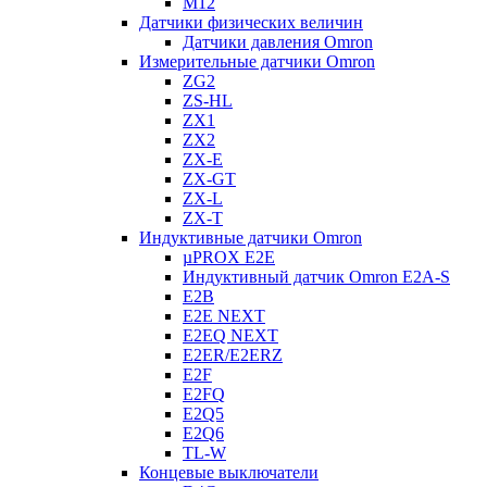
M12
Датчики физических величин
Датчики давления Omron
Измерительные датчики Omron
ZG2
ZS-HL
ZX1
ZX2
ZX-E
ZX-GT
ZX-L
ZX-T
Индуктивные датчики Omron
µPROX E2E
Индуктивный датчик Omron E2A-S
E2B
E2E NEXT
E2EQ NEXT
E2ER/E2ERZ
E2F
E2FQ
E2Q5
E2Q6
TL-W
Концевые выключатели