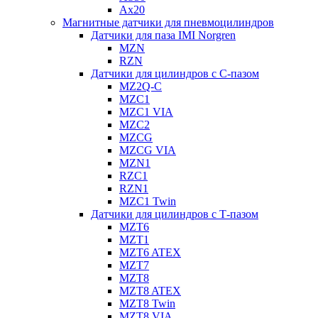
Ax20
Магнитные датчики для пневмоцилиндров
Датчики для паза IMI Norgren
MZN
RZN
Датчики для цилиндров с С-пазом
MZ2Q-C
MZC1
MZC1 VIA
MZC2
MZCG
MZCG VIA
MZN1
RZC1
RZN1
MZC1 Twin
Датчики для цилиндров с Т-пазом
MZT6
MZT1
MZT6 ATEX
MZT7
MZT8
MZT8 ATEX
MZT8 Twin
MZT8 VIA