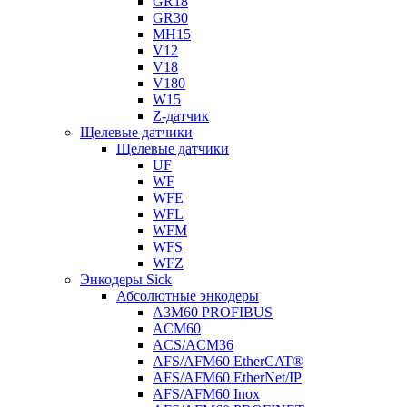
GR18
GR30
MH15
V12
V18
V180
W15
Z-датчик
Щелевые датчики
Щелевые датчики
UF
WF
WFE
WFL
WFM
WFS
WFZ
Энкодеры Sick
Абсолютные энкодеры
A3M60 PROFIBUS
ACM60
ACS/ACM36
AFS/AFM60 EtherCAT®
AFS/AFM60 EtherNet/IP
AFS/AFM60 Inox