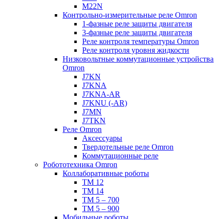
M22N
Контрольно-измерительные реле Omron
1-фазные реле защиты двигателя
3-фазные реле защиты двигателя
Реле контроля температуры Omron
Реле контроля уровня жидкости
Низковольтные коммутационные устройства
Omron
J7KN
J7KNA
J7KNA-AR
J7KNU (-AR)
J7MN
J7TKN
Реле Omron
Аксессуары
Твердотельные реле Omron
Коммутационные реле
Робототехника Omron
Коллаборативные роботы
TM 12
TM 14
TM 5 – 700
TM 5 – 900
Мобильные роботы