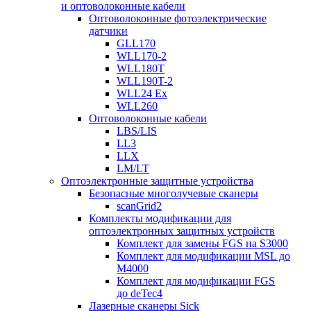
и оптоволоконные кабели
Оптоволоконные фотоэлектрические
датчики
GLL170
WLL170-2
WLL180T
WLL190T-2
WLL24 Ex
WLL260
Оптоволоконные кабели
LBS/LIS
LL3
LLX
LM/LT
Оптоэлектронные защитные устройства
Безопасные многолучевые сканеры
scanGrid2
Комплекты модификации для
оптоэлектронных защитных устройств
Комплект для замены FGS на S3000
Комплект для модификации MSL до
M4000
Комплект для модификации FGS
до deTec4
Лазерные сканеры Sick