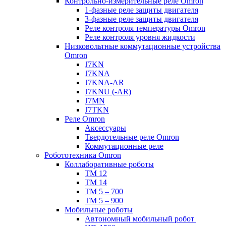
Контрольно-измерительные реле Omron
1-фазные реле защиты двигателя
3-фазные реле защиты двигателя
Реле контроля температуры Omron
Реле контроля уровня жидкости
Низковольтные коммутационные устройства
Omron
J7KN
J7KNA
J7KNA-AR
J7KNU (-AR)
J7MN
J7TKN
Реле Omron
Аксессуары
Твердотельные реле Omron
Коммутационные реле
Робототехника Omron
Коллаборативные роботы
TM 12
TM 14
TM 5 – 700
TM 5 – 900
Мобильные роботы
Автономный мобильный робот