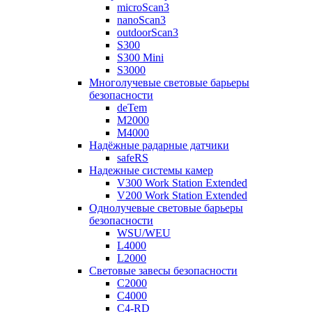
microScan3
nanoScan3
outdoorScan3
S300
S300 Mini
S3000
Многолучевые световые барьеры
безопасности
deTem
M2000
M4000
Надёжные радарные датчики
safeRS
Надежные системы камер
V300 Work Station Extended
V200 Work Station Extended
Однолучевые световые барьеры
безопасности
WSU/WEU
L4000
L2000
Световые завесы безопасности
C2000
C4000
C4-RD