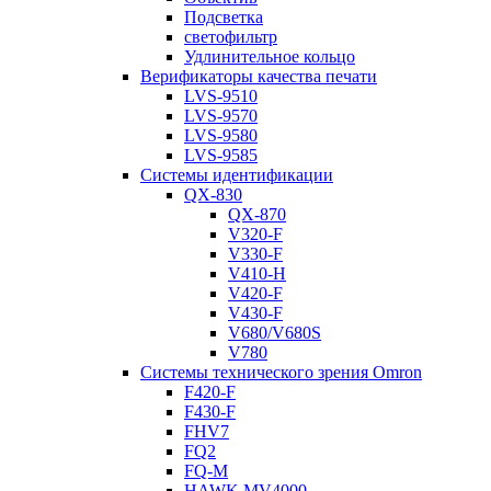
Подсветка
светофильтр
Удлинительное кольцо
Верификаторы качества печати
LVS-9510
LVS-9570
LVS-9580
LVS-9585
Системы идентификации
QX-830
QX-870
V320-F
V330-F
V410-H
V420-F
V430-F
V680/V680S
V780
Системы технического зрения Omron
F420-F
F430-F
FHV7
FQ2
FQ-M
HAWK MV4000