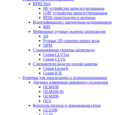
RFID Sick
HF устройства записи/считывания
UHF устройства записи/считывания
RFID транспондер и антенны
Идентификация с магнитным кодированием
MIS
Мобильные ручные сканеры штрихкодов
1D
Ручные 2D сканеры штрих кода
DPM
Стационарные сканеры штрихкода
Серия CLV5xx
Серия CLV6
Считыватели кода на основе камеры
Серия Lector®
Серия ICR
Решения для локализации и позиционирования
Датчики измерения линейного положения
OLM100
OLM100 Hi
OLM200
OLV
Контроль полосы и локализация сетки
GLS100
GLS6