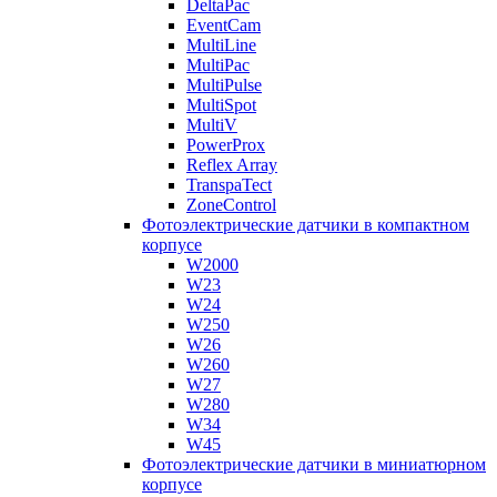
DeltaPac
EventCam
MultiLine
MultiPac
MultiPulse
MultiSpot
MultiV
PowerProx
Reflex Array
TranspaTect
ZoneControl
Фотоэлектрические датчики в компактном
корпусе
W2000
W23
W24
W250
W26
W260
W27
W280
W34
W45
Фотоэлектрические датчики в миниатюрном
корпусе