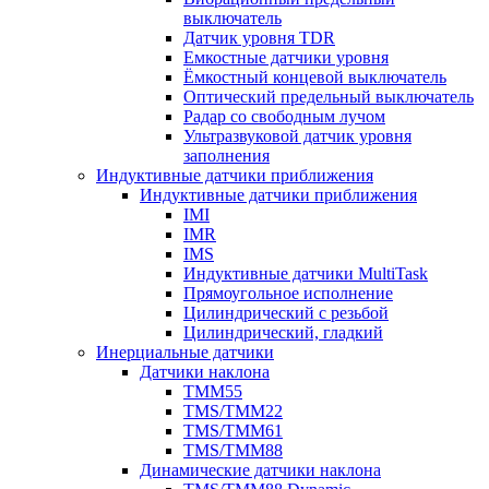
выключатель
Датчик уровня TDR
Емкостные датчики уровня
Ёмкостный концевой выключатель
Оптический предельный выключатель
Радар со свободным лучом
Ультразвуковой датчик уровня
заполнения
Индуктивные датчики приближения
Индуктивные датчики приближения
IMI
IMR
IMS
Индуктивные датчики MultiTask
Прямоугольное исполнение
Цилиндрический с резьбой
Цилиндрический, гладкий
Инерциальные датчики
Датчики наклона
TMM55
TMS/TMM22
TMS/TMM61
TMS/TMM88
Динамические датчики наклона