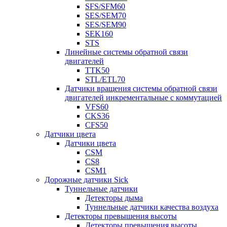
SFS/SFM60
SES/SEM70
SES/SEM90
SEK160
STS
Линейные системы обратной связи
двигателей
TTK50
STL/ETL70
Датчики вращения системы обратной связи
двигателей инкрементальные с коммутацией
VFS60
CKS36
CFS50
Датчики цвета
Датчики цвета
CSM
CS8
CSM1
Дорожные датчики Sick
Туннельные датчики
Детекторы дыма
Туннельные датчики качества воздуха
Детекторы превышения высоты
Детекторы превышения высоты