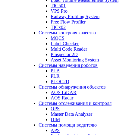
Load Volume Measurement System
TIC501
VPS Pro
Railway Profiling System
Free Flow Profiler
TICx02
Системы контроля качества
MQCS
Label Checker
Multi Code Reader
Pinspector 2D
Asset Monitoring System
Системы наведения роботов
PLB
PLR
PLOC2D
Системы обнаружения объектов
AOS LiDAR
AOS Radar
Системы отслеживания и контроля
OPS
Master Data Analyzer
DIM
Системы помощи водителю
APS