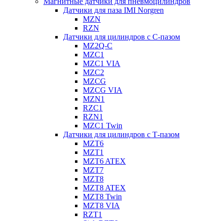
Магнитные датчики для пневмоцилиндров
Датчики для паза IMI Norgren
MZN
RZN
Датчики для цилиндров с С-пазом
MZ2Q-C
MZC1
MZC1 VIA
MZC2
MZCG
MZCG VIA
MZN1
RZC1
RZN1
MZC1 Twin
Датчики для цилиндров с Т-пазом
MZT6
MZT1
MZT6 ATEX
MZT7
MZT8
MZT8 ATEX
MZT8 Twin
MZT8 VIA
RZT1