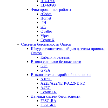
HD-1500
LD-60/90
Фиксированные роботы
eCobra
Hornet
i4H
i4L
Quattro
Viper
Серия X
Системы безопасности Omron
Шнур соединительный для датчика привода
Omron
Кабели и разъемы
Вывод сигналов безопасности
G7S
G7SA
Выключатели аварийной остановки
A165E
A22E/A22NE-P/A22NE-PD
A4EG
Серия ER
Датчики систем безопасности
F3SG-RA
F3SG-RE