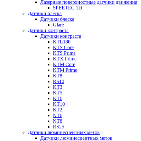
Лазерные поверхностные датчики движения
SPEETEC 1D
Датчики блеска
Датчики блеска
Glare
Датчики контраста
Датчики контраста
KTL180
KTS Core
KTS Prime
KTX Prime
KTM Core
KTM Prime
KT8
RS10
KT3
KT5
KT6
KT10
KT2
NT6
NT8
RS25
Датчики люминесцентных меток
Датчики люминесцентных меток