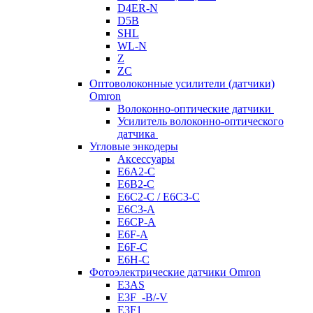
D4ER-N
D5B
SHL
WL-N
Z
ZC
Оптоволоконные усилители (датчики)
Omron
Волоконно-оптические датчики
Усилитель волоконно-оптического
датчика
Угловые энкодеры
Аксессуары
E6A2-C
E6B2-C
E6C2-C / E6C3-C
E6C3-A
E6CP-A
E6F-A
E6F-C
E6H-C
Фотоэлектрические датчики Omron
E3AS
E3F_-B/-V
E3F1