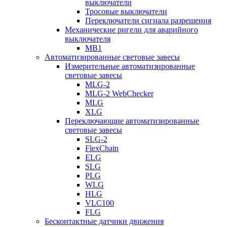
выключатели
Тросовые выключатели
Переключатели сигнала разрешения
Механические ригели для аварийного
выключателя
MB1
Автоматизированные световые завесы
Измерительные автоматизированные
световые завесы
MLG-2
MLG-2 WebChecker
MLG
XLG
Переключающие автоматизированные
световые завесы
SLG-2
FlexChain
ELG
SLG
PLG
WLG
HLG
VLC100
FLG
Бесконтактные датчики движения