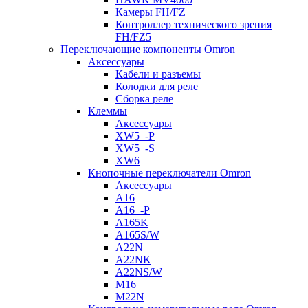
Камеры FH/FZ
Контроллер технического зрения
FH/FZ5
Переключающие компоненты Omron
Аксессуары
Кабели и разъемы
Колодки для реле
Сборка реле
Клеммы
Аксессуары
XW5_-P
XW5_-S
XW6
Кнопочные переключатели Omron
Аксессуары
A16
A16_-P
A165K
A165S/W
A22N
A22NK
A22NS/W
M16
M22N