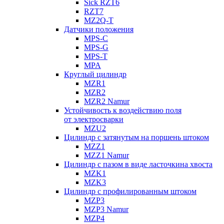
Sick RZT6
RZT7
MZ2Q-T
Датчики положения
MPS-C
MPS-G
MPS-T
MPA
Круглый цилиндр
MZR1
MZR2
MZR2 Namur
Устойчивость к воздействию поля
от электросварки
MZU2
Цилиндр с затянутым на поршень штоком
MZZ1
MZZ1 Namur
Цилиндр с пазом в виде ласточкина хвоста
MZK1
MZK3
Цилиндр с профилированным штоком
MZP3
MZP3 Namur
MZP4