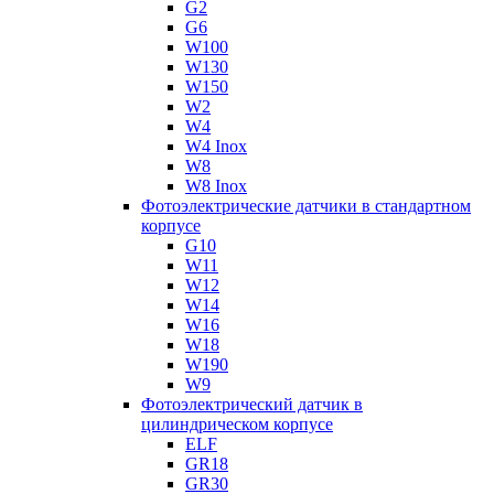
G2
G6
W100
W130
W150
W2
W4
W4 Inox
W8
W8 Inox
Фотоэлектрические датчики в стандартном
корпусе
G10
W11
W12
W14
W16
W18
W190
W9
Фотоэлектрический датчик в
цилиндрическом корпусе
ELF
GR18
GR30