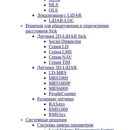
MLS
OLS
Локализация с LiDAR
LiDAR-LOC
Решения для обнаружения и определения
расстояния Sick
Датчики 2D-LiDAR Sick
Social Distancing
Серия LD
Серия LMS
Серия NAV
Серия TiM
Датчики 3D-LiDAR
LD-MRS
MRS1000
MRS1000P
MRS6000
PeopleCounter
Радарные датчики
RAS4xx
RMS1000
RMS3xx
Системные решения
Системы замера параметров