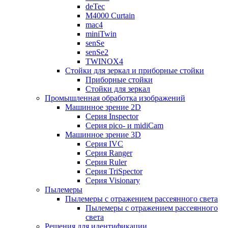
deTec
M4000 Curtain
mac4
miniTwin
senSe
senSe2
TWINOX4
Стойки для зеркал и приборные стойки
Приборные стойки
Стойки для зеркал
Промышленная обработка изображений
Машинное зрение 2D
Серия Inspector
Серия pico- и midiCam
Машинное зрение 3D
Серия IVC
Серия Ranger
Серия Ruler
Серия TriSpector
Серия Visionary
Пылемеры
Пылемеры с отражением рассеянного света
Пылемеры с отражением рассеянного
света
Решения для идентификации