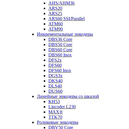
AHS/AHM36
ARS20
ARS25
ARS60 SSI/Parallel
ATM60
ATM90
Инкрементальные энкодеры
DBS36 Core
DBS50 Core
DBS60 Core
DBS60 Inox
DFS2x
DFS60
DFS60 Inox
DGS3x
DKS40
DLS40
DUS60
Линейные энкодеры со шкалой
KH53
Lincoder L230
MAX®
TTK70
Роликовые энкодеры
DBV50 Core