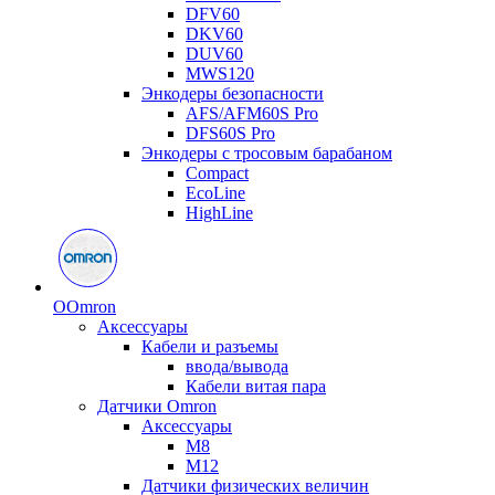
DFV60
DKV60
DUV60
MWS120
Энкодеры безопасности
AFS/AFM60S Pro
DFS60S Pro
Энкодеры с тросовым барабаном
Compact
EcoLine
HighLine
O
Omron
Аксессуары
Кабели и разъемы
ввода/вывода
Кабели витая пара
Датчики Omron
Аксессуары
M8
M12
Датчики физических величин