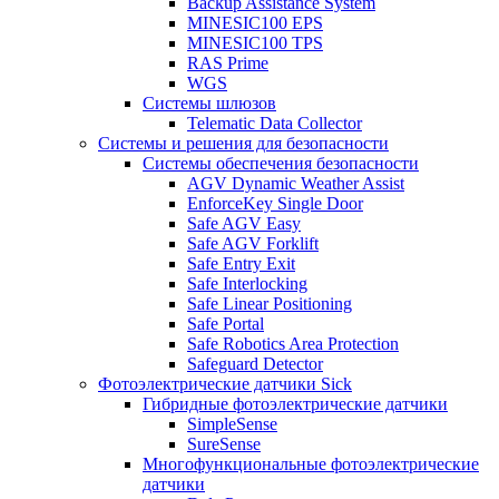
Backup Assistance System
MINESIC100 EPS
MINESIC100 TPS
RAS Prime
WGS
Системы шлюзов
Telematic Data Collector
Системы и решения для безопасности
Системы обеспечения безопасности
AGV Dynamic Weather Assist
EnforceKey Single Door
Safe AGV Easy
Safe AGV Forklift
Safe Entry Exit
Safe Interlocking
Safe Linear Positioning
Safe Portal
Safe Robotics Area Protection
Safeguard Detector
Фотоэлектрические датчики Sick
Гибридные фотоэлектрические датчики
SimpleSense
SureSense
Многофункциональные фотоэлектрические
датчики