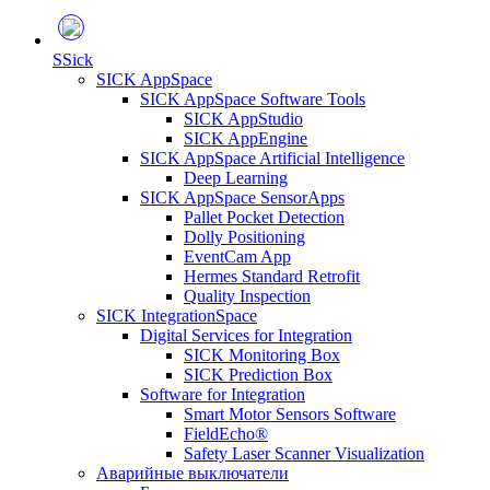
S
Sick
SICK AppSpace
SICK AppSpace Software Tools
SICK AppStudio
SICK AppEngine
SICK AppSpace Artificial Intelligence
Deep Learning
SICK AppSpace SensorApps
Pallet Pocket Detection
Dolly Positioning
EventCam App
Hermes Standard Retrofit
Quality Inspection
SICK IntegrationSpace
Digital Services for Integration
SICK Monitoring Box
SICK Prediction Box
Software for Integration
Smart Motor Sensors Software
FieldEcho®
Safety Laser Scanner Visualization
Аварийные выключатели