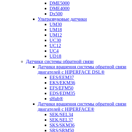
DME5000
DME4000
Dx500
Ультразвуковые датчики
UM30
UM18
UM12
UC30
UC12
UC4
UD18
Датчики системы обратной связи
Датчики вращения системы обратной связи
двигателей с HIPERFACE DSL®
EES/EEM37
EKS/EKM36
EFS/EFM50
EDS/EDM35
sHub®
Датчики вращения системы обратной связи
двигателей с HIPERFACE®
SEK/SEL34
SEK/SEL37
SKS/SKM36
SRS/SRM50