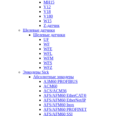
MH15
V12
V18
V180
W15
Z-датчик
Щелевые датчики
Щелевые датчики
UF
WF
WFE
WFL
WFM
WFS
WFZ
Энкодеры Sick
Абсолютные энкодеры
A3M60 PROFIBUS
ACM60
ACS/ACM36
AFS/AFM60 EtherCAT®
AFS/AFM60 EtherNet/IP
AFS/AFM60 Inox
AFS/AFM60 PROFINET
AFS/AFM60 SSI