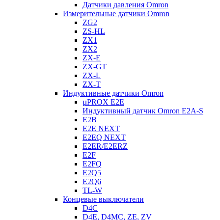
Датчики давления Omron
Измерительные датчики Omron
ZG2
ZS-HL
ZX1
ZX2
ZX-E
ZX-GT
ZX-L
ZX-T
Индуктивные датчики Omron
µPROX E2E
Индуктивный датчик Omron E2A-S
E2B
E2E NEXT
E2EQ NEXT
E2ER/E2ERZ
E2F
E2FQ
E2Q5
E2Q6
TL-W
Концевые выключатели
D4C
D4E, D4MC, ZE, ZV