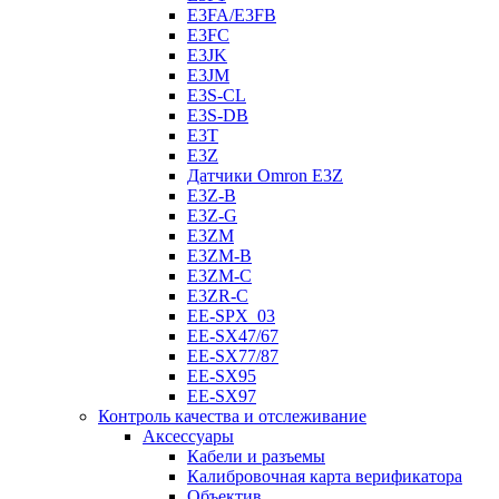
E3FA/E3FB
E3FC
E3JK
E3JM
E3S-CL
E3S-DB
E3T
E3Z
Датчики Omron E3Z
E3Z-B
E3Z-G
E3ZM
E3ZM-B
E3ZM-C
E3ZR-C
EE-SPX_03
EE-SX47/67
EE-SX77/87
EE-SX95
EE-SX97
Контроль качества и отслеживание
Аксессуары
Кабели и разъемы
Калибровочная карта верификатора
Объектив