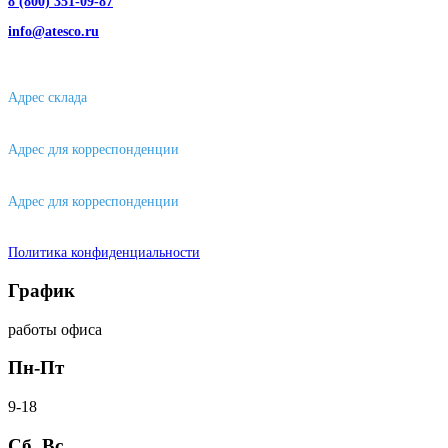
8 (800) 351-09-87
info@atesco.ru
630032, г. Новосибирск, мкр. Горский 66, 2 этаж, оф. 2.28/2
Адрес склада
630088, г. Новосибирске, ул. Петухова, 63/4, ворота 16
Адрес для корреспонденции
656043, г. Барнаул, ул. Короленко, д. 105
Адрес для корреспонденции
644007, г. Омск, ул. Фрунзе, д. 101
Политика конфиденциальности
График
работы офиса
Пн-Пт
9-18
Сб, Вс