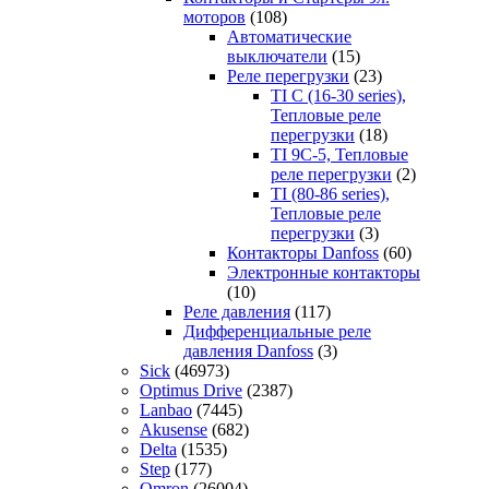
моторов
(108)
Автоматические
выключатели
(15)
Реле перегрузки
(23)
TI C (16-30 series),
Тепловые реле
перегрузки
(18)
TI 9C-5, Тепловые
реле перегрузки
(2)
TI (80-86 series),
Тепловые реле
перегрузки
(3)
Контакторы Danfoss
(60)
Электронные контакторы
(10)
Реле давления
(117)
Дифференциальные реле
давления Danfoss
(3)
Sick
(46973)
Optimus Drive
(2387)
Lanbao
(7445)
Akusense
(682)
Delta
(1535)
Step
(177)
Omron
(26004)