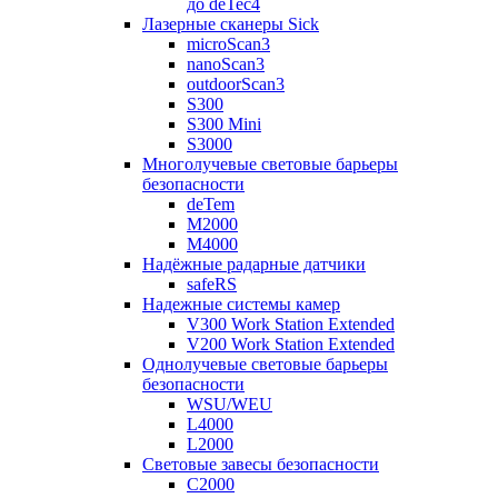
до deTec4
Лазерные сканеры Sick
microScan3
nanoScan3
outdoorScan3
S300
S300 Mini
S3000
Многолучевые световые барьеры
безопасности
deTem
M2000
M4000
Надёжные радарные датчики
safeRS
Надежные системы камер
V300 Work Station Extended
V200 Work Station Extended
Однолучевые световые барьеры
безопасности
WSU/WEU
L4000
L2000
Световые завесы безопасности
C2000