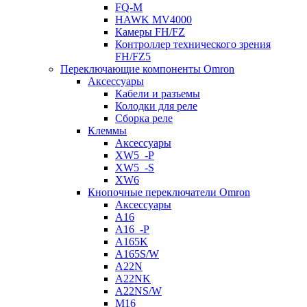
FQ-M
HAWK MV4000
Камеры FH/FZ
Контроллер технического зрения
FH/FZ5
Переключающие компоненты Omron
Аксессуары
Кабели и разъемы
Колодки для реле
Сборка реле
Клеммы
Аксессуары
XW5_-P
XW5_-S
XW6
Кнопочные переключатели Omron
Аксессуары
A16
A16_-P
A165K
A165S/W
A22N
A22NK
A22NS/W
M16