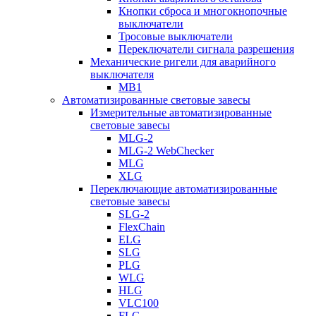
Кнопки сброса и многокнопочные
выключатели
Тросовые выключатели
Переключатели сигнала разрешения
Механические ригели для аварийного
выключателя
MB1
Автоматизированные световые завесы
Измерительные автоматизированные
световые завесы
MLG-2
MLG-2 WebChecker
MLG
XLG
Переключающие автоматизированные
световые завесы
SLG-2
FlexChain
ELG
SLG
PLG
WLG
HLG
VLC100
FLG