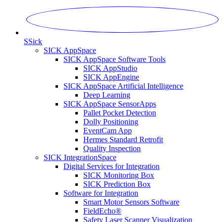
S
Sick
SICK AppSpace
SICK AppSpace Software Tools
SICK AppStudio
SICK AppEngine
SICK AppSpace Artificial Intelligence
Deep Learning
SICK AppSpace SensorApps
Pallet Pocket Detection
Dolly Positioning
EventCam App
Hermes Standard Retrofit
Quality Inspection
SICK IntegrationSpace
Digital Services for Integration
SICK Monitoring Box
SICK Prediction Box
Software for Integration
Smart Motor Sensors Software
FieldEcho®
Safety Laser Scanner Visualization