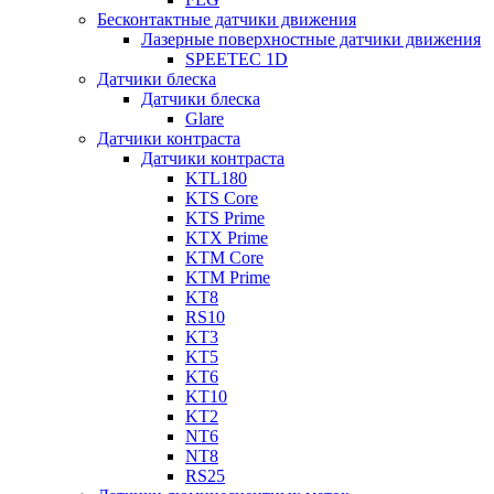
Бесконтактные датчики движения
Лазерные поверхностные датчики движения
SPEETEC 1D
Датчики блеска
Датчики блеска
Glare
Датчики контраста
Датчики контраста
KTL180
KTS Core
KTS Prime
KTX Prime
KTM Core
KTM Prime
KT8
RS10
KT3
KT5
KT6
KT10
KT2
NT6
NT8
RS25