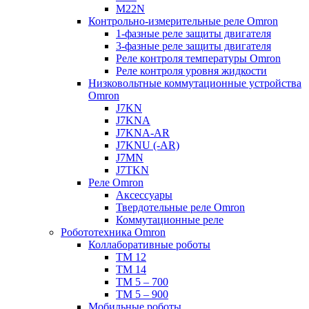
M22N
Контрольно-измерительные реле Omron
1-фазные реле защиты двигателя
3-фазные реле защиты двигателя
Реле контроля температуры Omron
Реле контроля уровня жидкости
Низковольтные коммутационные устройства
Omron
J7KN
J7KNA
J7KNA-AR
J7KNU (-AR)
J7MN
J7TKN
Реле Omron
Аксессуары
Твердотельные реле Omron
Коммутационные реле
Робототехника Omron
Коллаборативные роботы
TM 12
TM 14
TM 5 – 700
TM 5 – 900
Мобильные роботы