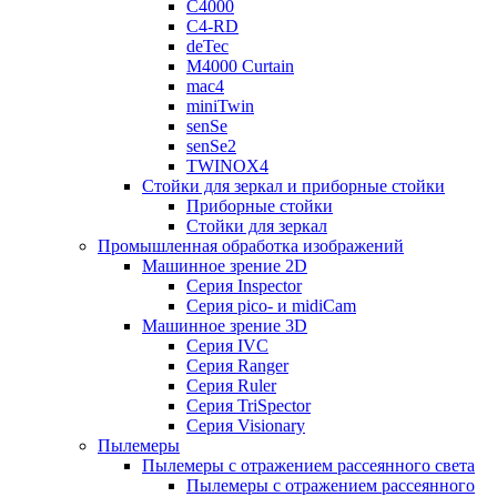
C4000
C4-RD
deTec
M4000 Curtain
mac4
miniTwin
senSe
senSe2
TWINOX4
Стойки для зеркал и приборные стойки
Приборные стойки
Стойки для зеркал
Промышленная обработка изображений
Машинное зрение 2D
Серия Inspector
Серия pico- и midiCam
Машинное зрение 3D
Серия IVC
Серия Ranger
Серия Ruler
Серия TriSpector
Серия Visionary
Пылемеры
Пылемеры с отражением рассеянного света
Пылемеры с отражением рассеянного