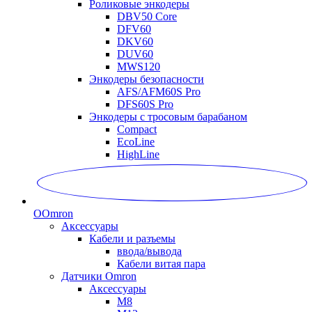
Роликовые энкодеры
DBV50 Core
DFV60
DKV60
DUV60
MWS120
Энкодеры безопасности
AFS/AFM60S Pro
DFS60S Pro
Энкодеры с тросовым барабаном
Compact
EcoLine
HighLine
O
Omron
Аксессуары
Кабели и разъемы
ввода/вывода
Кабели витая пара
Датчики Omron
Аксессуары
M8