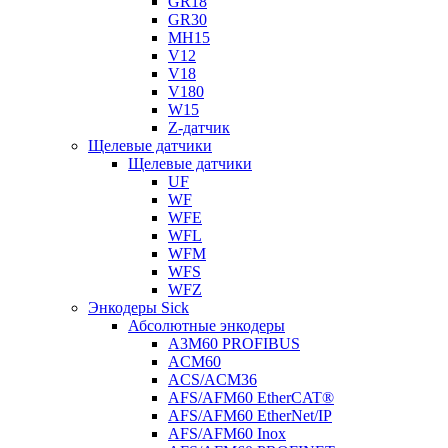
GR18
GR30
MH15
V12
V18
V180
W15
Z-датчик
Щелевые датчики
Щелевые датчики
UF
WF
WFE
WFL
WFM
WFS
WFZ
Энкодеры Sick
Абсолютные энкодеры
A3M60 PROFIBUS
ACM60
ACS/ACM36
AFS/AFM60 EtherCAT®
AFS/AFM60 EtherNet/IP
AFS/AFM60 Inox