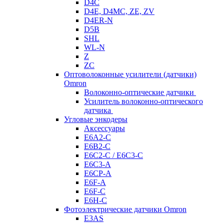
D4C
D4E, D4MC, ZE, ZV
D4ER-N
D5B
SHL
WL-N
Z
ZC
Оптоволоконные усилители (датчики)
Omron
Волоконно-оптические датчики
Усилитель волоконно-оптического
датчика
Угловые энкодеры
Аксессуары
E6A2-C
E6B2-C
E6C2-C / E6C3-C
E6C3-A
E6CP-A
E6F-A
E6F-C
E6H-C
Фотоэлектрические датчики Omron
E3AS