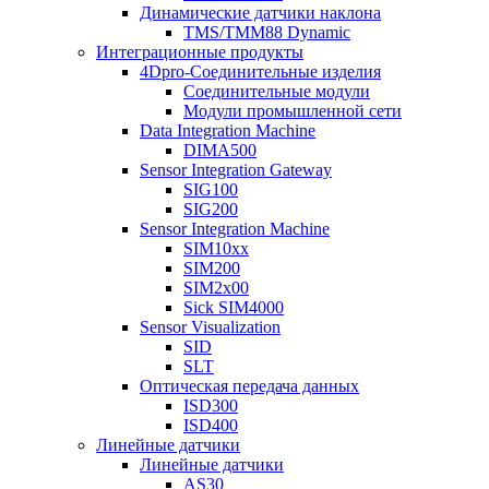
Динамические датчики наклона
TMS/TMM88 Dynamic
Интеграционные продукты
4Dpro-Соединительные изделия
Соединительные модули
Модули промышленной сети
Data Integration Machine
DIMA500
Sensor Integration Gateway
SIG100
SIG200
Sensor Integration Machine
SIM10xx
SIM200
SIM2x00
Sick SIM4000
Sensor Visualization
SID
SLT
Оптическая передача данных
ISD300
ISD400
Линейные датчики
Линейные датчики
AS30