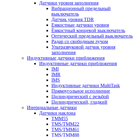
Датчики уровня заполнения
Вибрационный предельный
выключатель
Датчик уровня TDR
Емкостные датчики уровня
Ёмкостный концевой выключатель
Оптический предельный выключатель
Радар со свободным лучом
Ультразвуковой датчик уровня
заполнения
Индуктивные датчики приближения
Индуктивные датчики приближения
IMI
IMR
IMS
Индуктивные датчики MultiTask
Прямоугольное исполнение
Цилиндрический с резьбой
Цилиндрический, гладкий
Инерциальные датчики
Датчики наклона
TMM55
TMS/TMM22
TMS/TMM61
TMS/TMM88