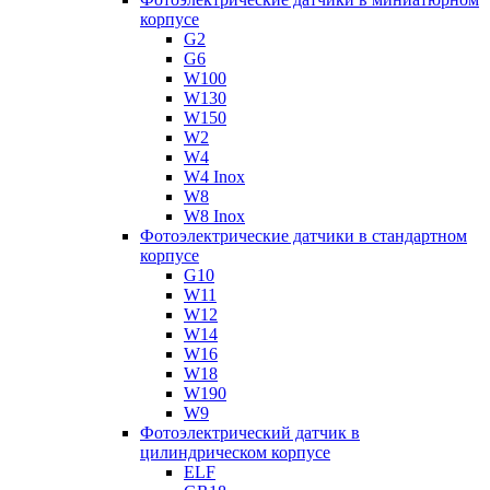
корпусе
G2
G6
W100
W130
W150
W2
W4
W4 Inox
W8
W8 Inox
Фотоэлектрические датчики в стандартном
корпусе
G10
W11
W12
W14
W16
W18
W190
W9
Фотоэлектрический датчик в
цилиндрическом корпусе
ELF