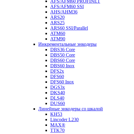
AFS/AFM60 PROFINET
AFS/AFM60 SSI
AHS/AHM36
ARS20
ARS25
ARS60 SSI/Parallel
ATM60
ATM90
Инкрементальные энкодеры
DBS36 Core
DBS50 Core
DBS60 Core
DBS60 Inox
DFS2x
DFS60
DFS60 Inox
DGS3x
DKS40
DLS40
DUS60
Линейные энкодеры со шкалой
KH53
Lincoder L230
MAX®
TTK70