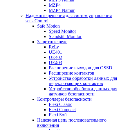
MZP4
MZP4 Namur
Надежные решения для систем управления
sens:Control
Safe Motion
Speed Monitor
Standstill Monitor
Защитные реле
ReLy
UE401
UE402
UE403
Расширение выходов для OSSD
Расширение контактов
Устройства обработки данных для
переключающих контактов
Устройство обработки данных для
датчиков безопасности
Контроллеры безопасности
Flexi Classic
Flexi Compact
Flexi Soft
Надежная цепь последовательного
включения