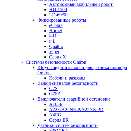
Автономный мобильный робот
HD-1500
LD-60/90
Фиксированные роботы
eCobra
Hornet
i4H
i4L
Quattro
Viper
Серия X
Системы безопасности Omron
Шнур соединительный для датчика привода
Omron
Кабели и разъемы
Вывод сигналов безопасности
G7S
G7SA
Выключатели аварийной остановки
A165E
A22E/A22NE-P/A22NE-PD
A4EG
Серия ER
Датчики систем безопасности
F3SG-RA