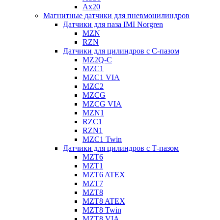
Ax20
Магнитные датчики для пневмоцилиндров
Датчики для паза IMI Norgren
MZN
RZN
Датчики для цилиндров с С-пазом
MZ2Q-C
MZC1
MZC1 VIA
MZC2
MZCG
MZCG VIA
MZN1
RZC1
RZN1
MZC1 Twin
Датчики для цилиндров с Т-пазом
MZT6
MZT1
MZT6 ATEX
MZT7
MZT8
MZT8 ATEX
MZT8 Twin
MZT8 VIA