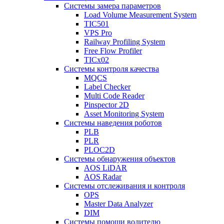
Системы замера параметров
Load Volume Measurement System
TIC501
VPS Pro
Railway Profiling System
Free Flow Profiler
TICx02
Системы контроля качества
MQCS
Label Checker
Multi Code Reader
Pinspector 2D
Asset Monitoring System
Системы наведения роботов
PLB
PLR
PLOC2D
Системы обнаружения объектов
AOS LiDAR
AOS Radar
Системы отслеживания и контроля
OPS
Master Data Analyzer
DIM
Системы помощи водителю