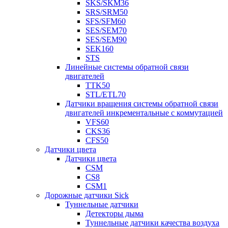
SKS/SKM36
SRS/SRM50
SFS/SFM60
SES/SEM70
SES/SEM90
SEK160
STS
Линейные системы обратной связи
двигателей
TTK50
STL/ETL70
Датчики вращения системы обратной связи
двигателей инкрементальные с коммутацией
VFS60
CKS36
CFS50
Датчики цвета
Датчики цвета
CSM
CS8
CSM1
Дорожные датчики Sick
Туннельные датчики
Детекторы дыма
Туннельные датчики качества воздуха