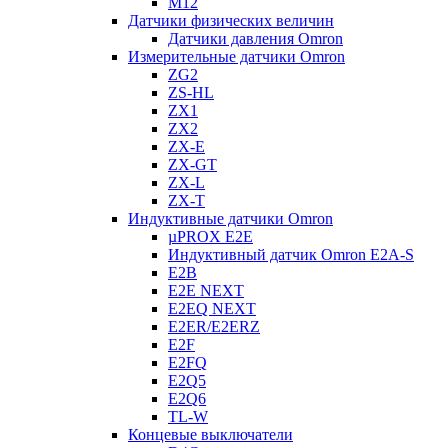
M12
Датчики физических величин
Датчики давления Omron
Измерительные датчики Omron
ZG2
ZS-HL
ZX1
ZX2
ZX-E
ZX-GT
ZX-L
ZX-T
Индуктивные датчики Omron
µPROX E2E
Индуктивный датчик Omron E2A-S
E2B
E2E NEXT
E2EQ NEXT
E2ER/E2ERZ
E2F
E2FQ
E2Q5
E2Q6
TL-W
Концевые выключатели