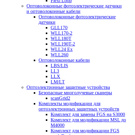
Flexi Loop
Оптоволоконные фотоэлектрические датчики
и оптоволоконные кабели
Оптоволоконные фотоэлектрические
датчики
GLL170
WLL170-2
WLL180T
WLL190T-2
WLL24 Ex
WLL260
Оптоволоконные кабели
LBS/LIS
LL3
LLX
LM/LT
Оптоэлектронные защитные устройства
Безопасные многолучевые сканеры
scanGrid2
Комплекты модификации для
оптоэлектронных защитных устройств
Комплект для замены FGS на S3000
Комплект для модификации MSL до
M4000
Комплект для модификации FGS