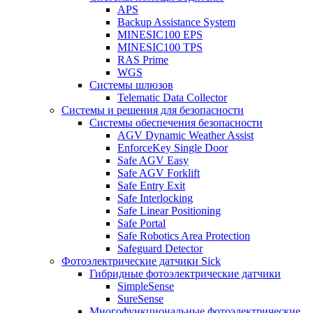
APS
Backup Assistance System
MINESIC100 EPS
MINESIC100 TPS
RAS Prime
WGS
Системы шлюзов
Telematic Data Collector
Системы и решения для безопасности
Системы обеспечения безопасности
AGV Dynamic Weather Assist
EnforceKey Single Door
Safe AGV Easy
Safe AGV Forklift
Safe Entry Exit
Safe Interlocking
Safe Linear Positioning
Safe Portal
Safe Robotics Area Protection
Safeguard Detector
Фотоэлектрические датчики Sick
Гибридные фотоэлектрические датчики
SimpleSense
SureSense
Многофункциональные фотоэлектрические