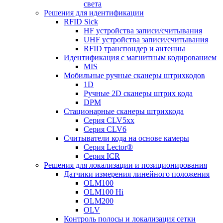
света
Решения для идентификации
RFID Sick
HF устройства записи/считывания
UHF устройства записи/считывания
RFID транспондер и антенны
Идентификация с магнитным кодированием
MIS
Мобильные ручные сканеры штрихкодов
1D
Ручные 2D сканеры штрих кода
DPM
Стационарные сканеры штрихкода
Серия CLV5xx
Серия CLV6
Считыватели кода на основе камеры
Серия Lector®
Серия ICR
Решения для локализации и позиционирования
Датчики измерения линейного положения
OLM100
OLM100 Hi
OLM200
OLV
Контроль полосы и локализация сетки