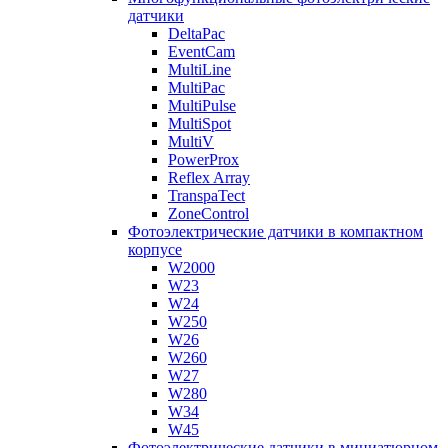
датчики
DeltaPac
EventCam
MultiLine
MultiPac
MultiPulse
MultiSpot
MultiV
PowerProx
Reflex Array
TranspaTect
ZoneControl
Фотоэлектрические датчики в компактном
корпусе
W2000
W23
W24
W250
W26
W260
W27
W280
W34
W45
Фотоэлектрические датчики в миниатюрном