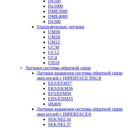
Dx100
Dx1000
DME5000
DME4000
Dx500
Ультразвуковые датчики
UM30
UM18
UM12
UC30
UC12
UC4
UD18
Датчики системы обратной связи
Датчики вращения системы обратной связи
двигателей с HIPERFACE DSL®
EES/EEM37
EKS/EKM36
EFS/EFM50
EDS/EDM35
sHub®
Датчики вращения системы обратной связи
двигателей с HIPERFACE®
SEK/SEL34
SEK/SEL37