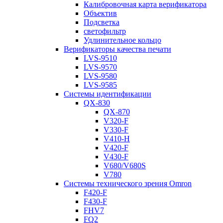
Калибровочная карта верификатора
Объектив
Подсветка
светофильтр
Удлинительное кольцо
Верификаторы качества печати
LVS-9510
LVS-9570
LVS-9580
LVS-9585
Системы идентификации
QX-830
QX-870
V320-F
V330-F
V410-H
V420-F
V430-F
V680/V680S
V780
Системы технического зрения Omron
F420-F
F430-F
FHV7
FQ2