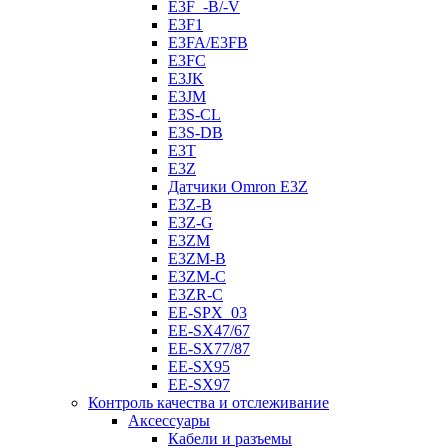
E3F_-B/-V
E3F1
E3FA/E3FB
E3FC
E3JK
E3JM
E3S-CL
E3S-DB
E3T
E3Z
Датчики Omron E3Z
E3Z-B
E3Z-G
E3ZM
E3ZM-B
E3ZM-C
E3ZR-C
EE-SPX_03
EE-SX47/67
EE-SX77/87
EE-SX95
EE-SX97
Контроль качества и отслеживание
Аксессуары
Кабели и разъемы