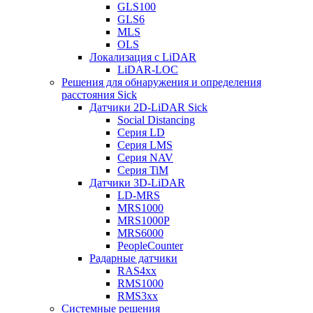
GLS100
GLS6
MLS
OLS
Локализация с LiDAR
LiDAR-LOC
Решения для обнаружения и определения
расстояния Sick
Датчики 2D-LiDAR Sick
Social Distancing
Серия LD
Серия LMS
Серия NAV
Серия TiM
Датчики 3D-LiDAR
LD-MRS
MRS1000
MRS1000P
MRS6000
PeopleCounter
Радарные датчики
RAS4xx
RMS1000
RMS3xx
Системные решения