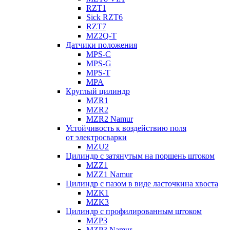
RZT1
Sick RZT6
RZT7
MZ2Q-T
Датчики положения
MPS-C
MPS-G
MPS-T
MPA
Круглый цилиндр
MZR1
MZR2
MZR2 Namur
Устойчивость к воздействию поля
от электросварки
MZU2
Цилиндр с затянутым на поршень штоком
MZZ1
MZZ1 Namur
Цилиндр с пазом в виде ласточкина хвоста
MZK1
MZK3
Цилиндр с профилированным штоком
MZP3
MZP3 Namur