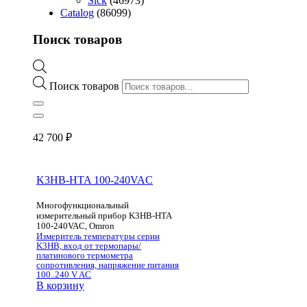
Sick
(46973)
Catalog
(86099)
Поиск товаров
Поиск товаров
42 700
₽
K3HB-HTA 100-240VAC
Многофункциональный
измерительный прибор K3HB-HTA
100-240VAC, Omron
Измеритель температуры серии
K3HB, вход от термопары/
платинового термометра
сопротивления, напряжение питания
100..240 V AC
В корзину