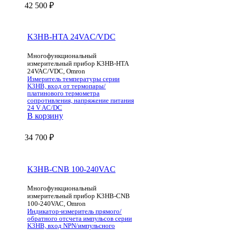
42 500
₽
K3HB-HTA 24VAC/VDC
Многофункциональный
измерительный прибор K3HB-HTA
24VAC/VDC, Omron
Измеритель температуры серии
K3HB, вход от термопары/
платинового термометра
сопротивления, напряжение питания
24 V AC/DC
В корзину
34 700
₽
K3HB-CNB 100-240VAC
Многофункциональный
измерительный прибор K3HB-CNB
100-240VAC, Omron
Индикатор-измеритель прямого/
обратного отсчета импульсов серии
K3HB, вход NPN/импульсного