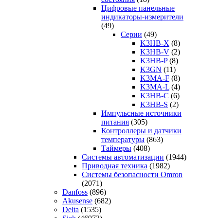
Цифровые панельные
индикаторы-измерители
(49)
Серии
(49)
K3HB-X
(8)
K3HB-V
(2)
K3HB-P
(8)
K3GN
(11)
K3MA-F
(8)
K3MA-L
(4)
K3HB-C
(6)
K3HB-S
(2)
Импульсные источники
питания
(305)
Контроллеры и датчики
температуры
(863)
Таймеры
(408)
Системы автоматизации
(1944)
Приводная техника
(1982)
Системы безопасности Omron
(2071)
Danfoss
(896)
Akusense
(682)
Delta
(1535)