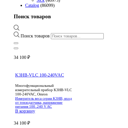
Sick
(46973)
Catalog
(86099)
Поиск товаров
Поиск товаров
34 100
₽
K3HB-VLC 100-240VAC
Многофункциональный
измерительный прибор K3HB-VLC
100-240VAC, Omron
Измеритель веса серии K3HB, вход
от тензодатчика, напряжение
питания 100..240 V AC
В корзину
34 100
₽