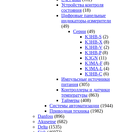
Устройства контроля
состояния
(18)
Цифровые панельные
индикаторы-измерители
(49)
Серии
(49)
K3HB-S
(2)
K3HB-X
(8)
K3HB-V
(2)
K3HB-P
(8)
K3GN
(11)
K3MA-F
(8)
K3MA-L
(4)
K3HB-C
(6)
Импульсные источники
питания
(305)
Контроллеры и датчики
температуры
(863)
Таймеры
(408)
Системы автоматизации
(1944)
Приводная техника
(1982)
Danfoss
(896)
Akusense
(682)
Delta
(1535)