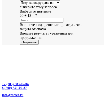
выберите тему запроса
Выберите значение
20 + 13 = ?
Впишите сюда решение примера - это
защита от спама
Введите результат уравнения для
продолжения
Отправить
+7 (383) 383-05-04
8 (800) 351-09-87
info@atesco.ru
630032, г. Новосибирск, мкр. Горский 66, 2 этаж, оф. 2.28/2