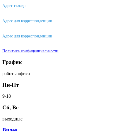
Адрес склада
630088, г. Новосибирске, ул. Петухова, 63/4, ворота 16
Адрес для корреспонденции
656043, г. Барнаул, ул. Короленко, д. 105
Адрес для корреспонденции
644007, г. Омск, ул. Фрунзе, д. 101
Политика конфиденциальности
График
работы офиса
Пн-Пт
9-18
Сб, Вс
выходные
Видео