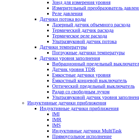
Зонд для измерения уровня
Измерительный преобразователь давлен
Реле давления
Датчики потока воды
Лазерный датчик объемного расхода
Термический датчик расхода
Термическое реле расхода
Ультразвуковой датчик потока
Датчики температуры
Погружные датчики температуры
Датчики уровня заполнения
Вибрационный предельный выключател
Датчик уровня TDR
Емкостные датчики уровня
Ёмкостный концевой выключатель
Оптический предельный выключатель
Радар со свободным лучом
Ультразвуковой датчик уровня заполнен
Индуктивные датчики приближения
Индуктивные датчики приближения
IMI
IMR
IMS
Индуктивные датчики MultiTask
Прямоугольное исполнение