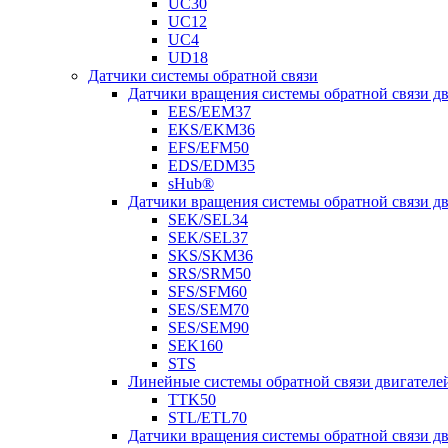
UC30
UC12
UC4
UD18
Датчики системы обратной связи
Датчики вращения системы обратной связи 
EES/EEM37
EKS/EKM36
EFS/EFM50
EDS/EDM35
sHub®
Датчики вращения системы обратной связи 
SEK/SEL34
SEK/SEL37
SKS/SKM36
SRS/SRM50
SFS/SFM60
SES/SEM70
SES/SEM90
SEK160
STS
Линейные системы обратной связи двигателе
TTK50
STL/ETL70
Датчики вращения системы обратной связи д