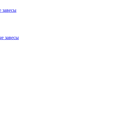
 завесы
е завесы