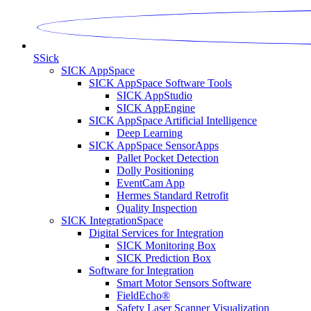
S
Sick
SICK AppSpace
SICK AppSpace Software Tools
SICK AppStudio
SICK AppEngine
SICK AppSpace Artificial Intelligence
Deep Learning
SICK AppSpace SensorApps
Pallet Pocket Detection
Dolly Positioning
EventCam App
Hermes Standard Retrofit
Quality Inspection
SICK IntegrationSpace
Digital Services for Integration
SICK Monitoring Box
SICK Prediction Box
Software for Integration
Smart Motor Sensors Software
FieldEcho®
Safety Laser Scanner Visualization