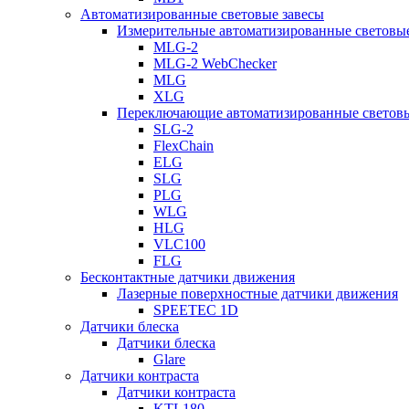
Автоматизированные световые завесы
Измерительные автоматизированные световые
MLG-2
MLG-2 WebChecker
MLG
XLG
Переключающие автоматизированные световы
SLG-2
FlexChain
ELG
SLG
PLG
WLG
HLG
VLC100
FLG
Бесконтактные датчики движения
Лазерные поверхностные датчики движения
SPEETEC 1D
Датчики блеска
Датчики блеска
Glare
Датчики контраста
Датчики контраста
KTL180