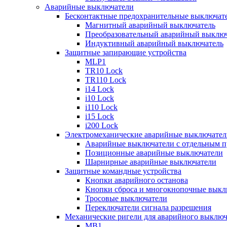
Аварийные выключатели
Бесконтактные предохранительные выключат
Магнитный аварийный выключатель
Преобразовательный аварийный выключ
Индуктивный аварийный выключатель
Защитные запирающие устройства
MLP1
TR10 Lock
TR110 Lock
i14 Lock
i10 Lock
i110 Lock
i15 Lock
i200 Lock
Электромеханические аварийные выключател
Аварийные выключатели с отдельным п
Позиционные аварийные выключатели
Шарнирные аварийные выключатели
Защитные командные устройства
Кнопки аварийного останова
Кнопки сброса и многокнопочные выкл
Тросовые выключатели
Переключатели сигнала разрешения
Механические ригели для аварийного выключ
MB1