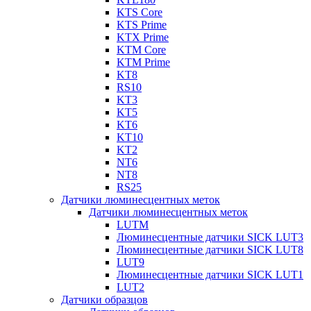
KTS Core
KTS Prime
KTX Prime
KTM Core
KTM Prime
KT8
RS10
KT3
KT5
KT6
KT10
KT2
NT6
NT8
RS25
Датчики люминесцентных меток
Датчики люминесцентных меток
LUTM
Люминесцентные датчики SICK LUT3
Люминесцентные датчики SICK LUT8
LUT9
Люминесцентные датчики SICK LUT1
LUT2
Датчики образцов