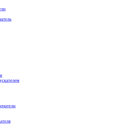
ели
атель
и
ускателем
ючатели
ателя