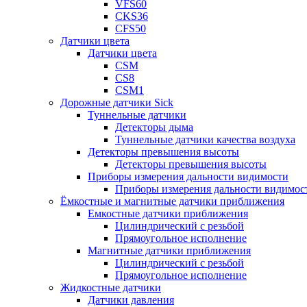
VFS60
CKS36
CFS50
Датчики цвета
Датчики цвета
CSM
CS8
CSM1
Дорожные датчики Sick
Туннельные датчики
Детекторы дыма
Туннельные датчики качества воздуха
Детекторы превышения высоты
Детекторы превышения высоты
Приборы измерения дальности видимости
Приборы измерения дальности видимос
Ёмкостные и магнитные датчики приближения
Емкостные датчики приближения
Цилиндрический с резьбой
Прямоугольное исполнение
Магнитные датчики приближения
Цилиндрический с резьбой
Прямоугольное исполнение
Жидкостные датчики
Датчики давления