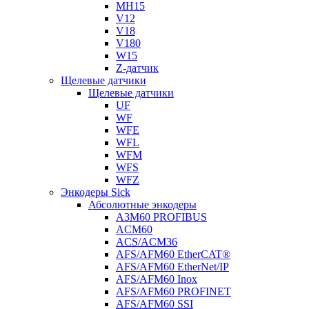
MH15
V12
V18
V180
W15
Z-датчик
Щелевые датчики
Щелевые датчики
UF
WF
WFE
WFL
WFM
WFS
WFZ
Энкодеры Sick
Абсолютные энкодеры
A3M60 PROFIBUS
ACM60
ACS/ACM36
AFS/AFM60 EtherCAT®
AFS/AFM60 EtherNet/IP
AFS/AFM60 Inox
AFS/AFM60 PROFINET
AFS/AFM60 SSI