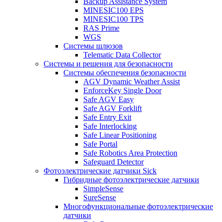
Backup Assistance System
MINESIC100 EPS
MINESIC100 TPS
RAS Prime
WGS
Системы шлюзов
Telematic Data Collector
Системы и решения для безопасности
Системы обеспечения безопасности
AGV Dynamic Weather Assist
EnforceKey Single Door
Safe AGV Easy
Safe AGV Forklift
Safe Entry Exit
Safe Interlocking
Safe Linear Positioning
Safe Portal
Safe Robotics Area Protection
Safeguard Detector
Фотоэлектрические датчики Sick
Гибридные фотоэлектрические датчики
SimpleSense
SureSense
Многофункциональные фотоэлектрические
датчики