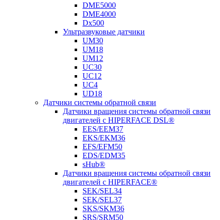
DME5000
DME4000
Dx500
Ультразвуковые датчики
UM30
UM18
UM12
UC30
UC12
UC4
UD18
Датчики системы обратной связи
Датчики вращения системы обратной связи
двигателей с HIPERFACE DSL®
EES/EEM37
EKS/EKM36
EFS/EFM50
EDS/EDM35
sHub®
Датчики вращения системы обратной связи
двигателей с HIPERFACE®
SEK/SEL34
SEK/SEL37
SKS/SKM36
SRS/SRM50