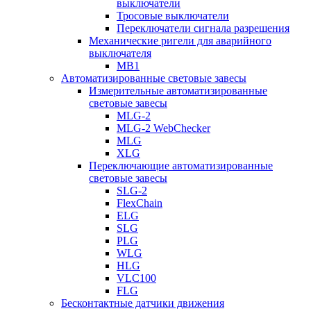
выключатели
Тросовые выключатели
Переключатели сигнала разрешения
Механические ригели для аварийного
выключателя
MB1
Автоматизированные световые завесы
Измерительные автоматизированные
световые завесы
MLG-2
MLG-2 WebChecker
MLG
XLG
Переключающие автоматизированные
световые завесы
SLG-2
FlexChain
ELG
SLG
PLG
WLG
HLG
VLC100
FLG
Бесконтактные датчики движения