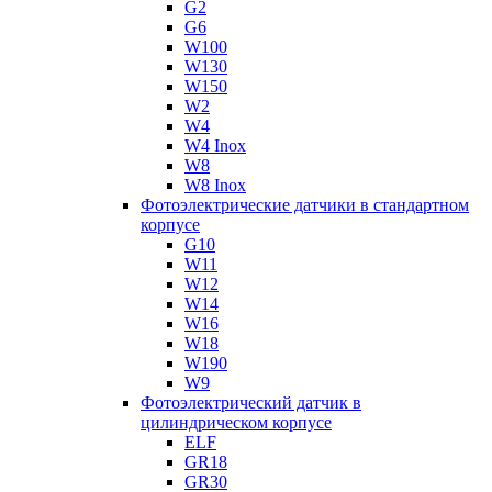
G2
G6
W100
W130
W150
W2
W4
W4 Inox
W8
W8 Inox
Фотоэлектрические датчики в стандартном
корпусе
G10
W11
W12
W14
W16
W18
W190
W9
Фотоэлектрический датчик в
цилиндрическом корпусе
ELF
GR18
GR30