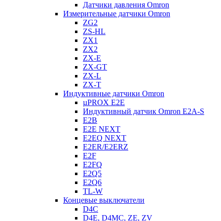
Датчики давления Omron
Измерительные датчики Omron
ZG2
ZS-HL
ZX1
ZX2
ZX-E
ZX-GT
ZX-L
ZX-T
Индуктивные датчики Omron
µPROX E2E
Индуктивный датчик Omron E2A-S
E2B
E2E NEXT
E2EQ NEXT
E2ER/E2ERZ
E2F
E2FQ
E2Q5
E2Q6
TL-W
Концевые выключатели
D4C
D4E, D4MC, ZE, ZV