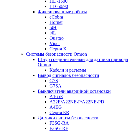
HD-1500
LD-60/90
Фиксированные роботы
eCobra
Hornet
i4H
i4L
Quattro
Viper
Серия X
Системы безопасности Omron
Шнур соединительный для датчика привода
Omron
Кабели и разъемы
Вывод сигналов безопасности
G7S
G7SA
Выключатели аварийной остановки
A165E
A22E/A22NE-P/A22NE-PD
A4EG
Серия ER
Датчики систем безопасности
F3SG-RA
F3SG-RE