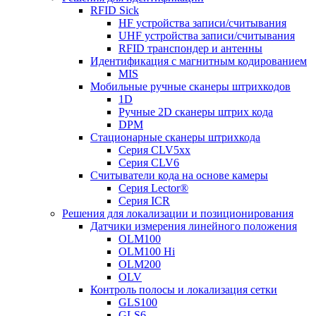
RFID Sick
HF устройства записи/считывания
UHF устройства записи/считывания
RFID транспондер и антенны
Идентификация с магнитным кодированием
MIS
Мобильные ручные сканеры штрихкодов
1D
Ручные 2D сканеры штрих кода
DPM
Стационарные сканеры штрихкода
Серия CLV5xx
Серия CLV6
Считыватели кода на основе камеры
Серия Lector®
Серия ICR
Решения для локализации и позиционирования
Датчики измерения линейного положения
OLM100
OLM100 Hi
OLM200
OLV
Контроль полосы и локализация сетки
GLS100
GLS6