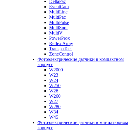
DeltaPac
EventCam
MultiLine
MultiPac
MultiPulse
MultiSpot
MultiV
PowerProx
Reflex Array
TranspaTect
ZoneControl
Фотоэлектрические датчики в компактном
корпусе
W2000
W23
W24
W250
W26
W260
W27
W280
W34
W45
Фотоэлектрические датчики в миниатюрном
корпусе