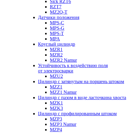
Sick RZT6
RZT7
MZ2Q-T
Датчики положения
MPS-C
MPS-G
MPS-T
MPA
Круглый цилиндр
MZR1
MZR2
MZR2 Namur
Устойчивость к воздействию поля
от электросварки
MZU2
Цилиндр с затянутым на поршень штоком
MZZ1
MZZ1 Namur
Цилиндр с пазом в виде ласточкина хвоста
MZK1
MZK3
Цилиндр с профилированным штоком
MZP3
MZP3 Namur
MZP4