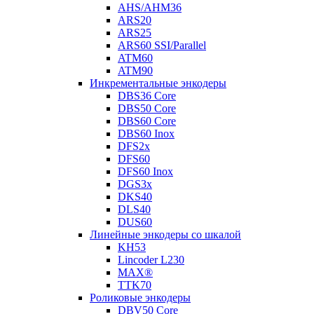
AHS/AHM36
ARS20
ARS25
ARS60 SSI/Parallel
ATM60
ATM90
Инкрементальные энкодеры
DBS36 Core
DBS50 Core
DBS60 Core
DBS60 Inox
DFS2x
DFS60
DFS60 Inox
DGS3x
DKS40
DLS40
DUS60
Линейные энкодеры со шкалой
KH53
Lincoder L230
MAX®
TTK70
Роликовые энкодеры
DBV50 Core