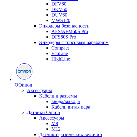
DFV60
DKV60
DUV60
MWS120
Энкодеры безопасности
AFS/AFM60S Pro
DFS60S Pro
Энкодеры с тросовым барабаном
Compact
EcoLine
HighLine
O
Omron
Аксессуары
Кабели и разъемы
ввода/вывода
Кабели витая пара
Датчики Omron
Аксессуары
M8
M12
Датчики физических величин