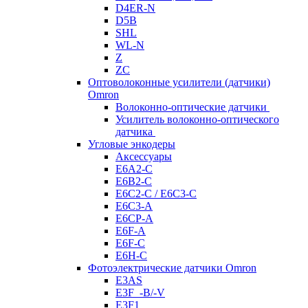
D4ER-N
D5B
SHL
WL-N
Z
ZC
Оптоволоконные усилители (датчики)
Omron
Волоконно-оптические датчики
Усилитель волоконно-оптического
датчика
Угловые энкодеры
Аксессуары
E6A2-C
E6B2-C
E6C2-C / E6C3-C
E6C3-A
E6CP-A
E6F-A
E6F-C
E6H-C
Фотоэлектрические датчики Omron
E3AS
E3F_-B/-V
E3F1