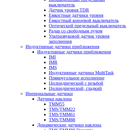
выключатель
Датчик уровня TDR
Емкостные датчики уровня
Ёмкостный концевой выключатель
Оптический предельный выключатель
Радар со свободным лучом
Ультразвуковой датчик уровня
заполнения
Индуктивные датчики приближения
Индуктивные датчики приближения
IMI
IMR
IMS
Индуктивные датчики MultiTask
Прямоугольное исполнение
Цилиндрический с резьбой
Цилиндрический, гладкий
Инерциальные датчики
Датчики наклона
TMM55
TMS/TMM22
TMS/TMM61
TMS/TMM88
Динамические датчики наклона