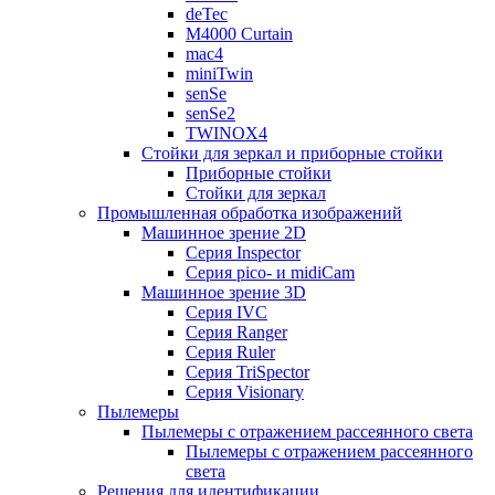
deTec
M4000 Curtain
mac4
miniTwin
senSe
senSe2
TWINOX4
Стойки для зеркал и приборные стойки
Приборные стойки
Стойки для зеркал
Промышленная обработка изображений
Машинное зрение 2D
Серия Inspector
Серия pico- и midiCam
Машинное зрение 3D
Серия IVC
Серия Ranger
Серия Ruler
Серия TriSpector
Серия Visionary
Пылемеры
Пылемеры с отражением рассеянного света
Пылемеры с отражением рассеянного
света
Решения для идентификации