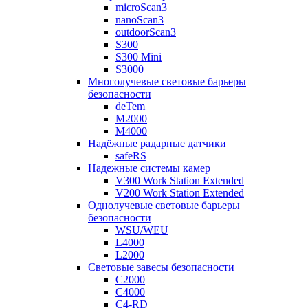
microScan3
nanoScan3
outdoorScan3
S300
S300 Mini
S3000
Многолучевые световые барьеры
безопасности
deTem
M2000
M4000
Надёжные радарные датчики
safeRS
Надежные системы камер
V300 Work Station Extended
V200 Work Station Extended
Однолучевые световые барьеры
безопасности
WSU/WEU
L4000
L2000
Световые завесы безопасности
C2000
C4000
C4-RD