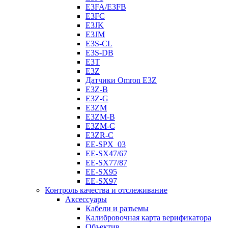
E3FA/E3FB
E3FC
E3JK
E3JM
E3S-CL
E3S-DB
E3T
E3Z
Датчики Omron E3Z
E3Z-B
E3Z-G
E3ZM
E3ZM-B
E3ZM-C
E3ZR-C
EE-SPX_03
EE-SX47/67
EE-SX77/87
EE-SX95
EE-SX97
Контроль качества и отслеживание
Аксессуары
Кабели и разъемы
Калибровочная карта верификатора
Объектив