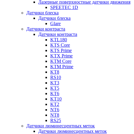
Лазерные поверхностные датчики движения
SPEETEC 1D
Датчики блеска
Датчики блеска
Glare
Датчики контраста
Датчики контраста
KTL180
KTS Core
KTS Prime
KTX Prime
KTM Core
KTM Prime
KT8
RS10
KT3
KT5
KT6
KT10
KT2
NT6
NT8
RS25
Датчики люминесцентных меток
Датчики люминесцентных меток