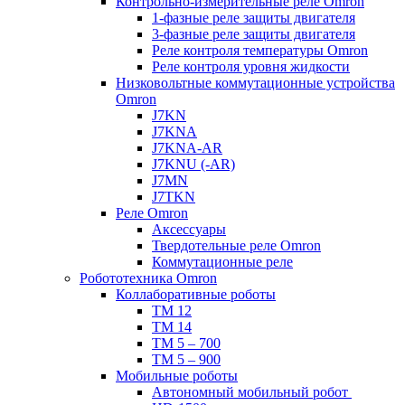
Контрольно-измерительные реле Omron
1-фазные реле защиты двигателя
3-фазные реле защиты двигателя
Реле контроля температуры Omron
Реле контроля уровня жидкости
Низковольтные коммутационные устройства
Omron
J7KN
J7KNA
J7KNA-AR
J7KNU (-AR)
J7MN
J7TKN
Реле Omron
Аксессуары
Твердотельные реле Omron
Коммутационные реле
Робототехника Omron
Коллаборативные роботы
TM 12
TM 14
TM 5 – 700
TM 5 – 900
Мобильные роботы
Автономный мобильный робот