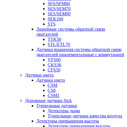
SFS/SFM60
SES/SEM70
SES/SEM90
SEK160
STS
Линейные системы обратной связи
двигателей
TTK50
STL/ETL70
Датчики вращения системы обратной связи
двигателей инкрементальные с коммутацией
VFS60
CKS36
CFS50
Датчики цвета
Датчики цвета
CSM
CS8
CSM1
Дорожные датчики Sick
Туннельные датчики
Детекторы дыма
Туннельные датчики качества воздуха
Детекторы превышения высоты
Детекторы превышения высоты