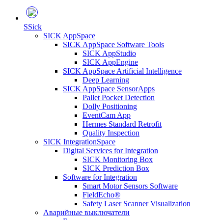
S
Sick
SICK AppSpace
SICK AppSpace Software Tools
SICK AppStudio
SICK AppEngine
SICK AppSpace Artificial Intelligence
Deep Learning
SICK AppSpace SensorApps
Pallet Pocket Detection
Dolly Positioning
EventCam App
Hermes Standard Retrofit
Quality Inspection
SICK IntegrationSpace
Digital Services for Integration
SICK Monitoring Box
SICK Prediction Box
Software for Integration
Smart Motor Sensors Software
FieldEcho®
Safety Laser Scanner Visualization
Аварийные выключатели