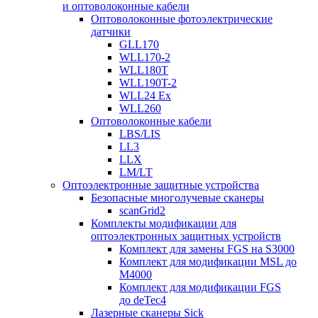
и оптоволоконные кабели
Оптоволоконные фотоэлектрические
датчики
GLL170
WLL170-2
WLL180T
WLL190T-2
WLL24 Ex
WLL260
Оптоволоконные кабели
LBS/LIS
LL3
LLX
LM/LT
Оптоэлектронные защитные устройства
Безопасные многолучевые сканеры
scanGrid2
Комплекты модификации для
оптоэлектронных защитных устройств
Комплект для замены FGS на S3000
Комплект для модификации MSL до
M4000
Комплект для модификации FGS
до deTec4
Лазерные сканеры Sick