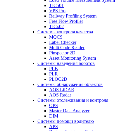
Load Volume Measurement System
TIC501
VPS Pro
Railway Profiling System
Free Flow Profiler
TICx02
Системы контроля качества
MQCS
Label Checker
Multi Code Reader
Pinspector 2D
Asset Monitoring System
Системы наведения роботов
PLB
PLR
PLOC2D
Системы обнаружения объектов
AOS LiDAR
AOS Radar
Системы отслеживания и контроля
OPS
Master Data Analyzer
DIM
Системы помощи водителю
APS