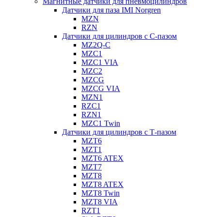
Магнитные датчики для пневмоцилиндров
Датчики для паза IMI Norgren
MZN
RZN
Датчики для цилиндров с С-пазом
MZ2Q-C
MZC1
MZC1 VIA
MZC2
MZCG
MZCG VIA
MZN1
RZC1
RZN1
MZC1 Twin
Датчики для цилиндров с Т-пазом
MZT6
MZT1
MZT6 ATEX
MZT7
MZT8
MZT8 ATEX
MZT8 Twin
MZT8 VIA
RZT1