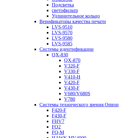
Подсветка
светофильтр
Удлинительное кольцо
Верификаторы качества печати
LVS-9510
LVS-9570
LVS-9580
LVS-9585
Системы идентификации
QX-830
QX-870
V320-F
V330-F
V410-H
V420-F
V430-F
V680/V680S
V780
Системы технического зрения Omron
F420-F
F430-F
FHV7
FQ2
FQ-M
HAWK MV4000