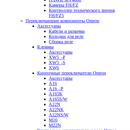
Камеры FH/FZ
Контроллер технического зрения
FH/FZ5
Переключающие компоненты Omron
Аксессуары
Кабели и разъемы
Колодки для реле
Сборка реле
Клеммы
Аксессуары
XW5_-P
XW5_-S
XW6
Кнопочные переключатели Omron
Аксессуары
A16
A16_-P
A165K
A165S/W
A22N
A22NK
A22NS/W
M16
M22N