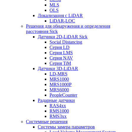
MLS
OLS
Локализация с LiDAR
LiDAR-LOC
Решения для обнаружения и определения
расстояния Sick
Датчики 2D-LiDAR Sick
Social Distancing
Серия LD
Серия LMS
Серия NAV
Серия TiM
Датчики 3D-LiDAR
LD-MRS
MRS1000
MRS1000P
MRS6000
PeopleCounter
Радарные датчики
RAS4xx
RMS1000
RMS3xx
Системные решения
Системы замера параметров