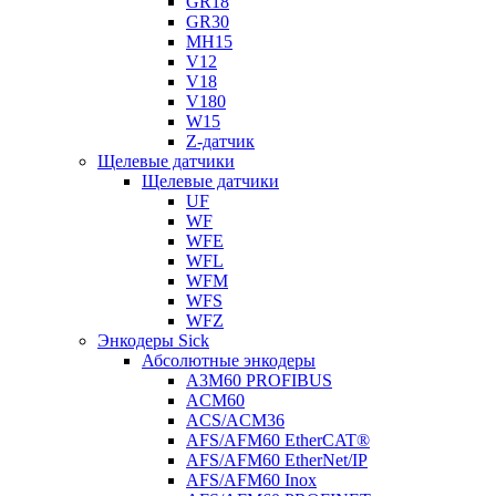
GR18
GR30
MH15
V12
V18
V180
W15
Z-датчик
Щелевые датчики
Щелевые датчики
UF
WF
WFE
WFL
WFM
WFS
WFZ
Энкодеры Sick
Абсолютные энкодеры
A3M60 PROFIBUS
ACM60
ACS/ACM36
AFS/AFM60 EtherCAT®
AFS/AFM60 EtherNet/IP
AFS/AFM60 Inox