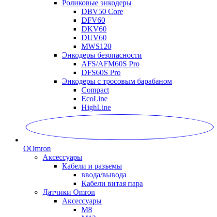
Роликовые энкодеры
DBV50 Core
DFV60
DKV60
DUV60
MWS120
Энкодеры безопасности
AFS/AFM60S Pro
DFS60S Pro
Энкодеры с тросовым барабаном
Compact
EcoLine
HighLine
O
Omron
Аксессуары
Кабели и разъемы
ввода/вывода
Кабели витая пара
Датчики Omron
Аксессуары
M8