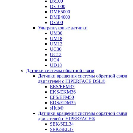
Dx100
Dx1000
DME5000
DME4000
Dx500
Ультразвуковые датчики
UM30
UM18
UM12
UC30
UC12
UC4
UD18
Датчики системы обратной связи
Датчики вращения системы обратной связи
двигателей с HIPERFACE DSL®
EES/EEM37
EKS/EKM36
EFS/EFM50
EDS/EDM35
sHub®
Датчики вращения системы обратной связи
двигателей с HIPERFACE®
SEK/SEL34
SEK/SEL37