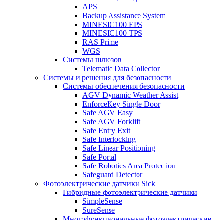
APS
Backup Assistance System
MINESIC100 EPS
MINESIC100 TPS
RAS Prime
WGS
Системы шлюзов
Telematic Data Collector
Системы и решения для безопасности
Системы обеспечения безопасности
AGV Dynamic Weather Assist
EnforceKey Single Door
Safe AGV Easy
Safe AGV Forklift
Safe Entry Exit
Safe Interlocking
Safe Linear Positioning
Safe Portal
Safe Robotics Area Protection
Safeguard Detector
Фотоэлектрические датчики Sick
Гибридные фотоэлектрические датчики
SimpleSense
SureSense
Многофункциональные фотоэлектрические