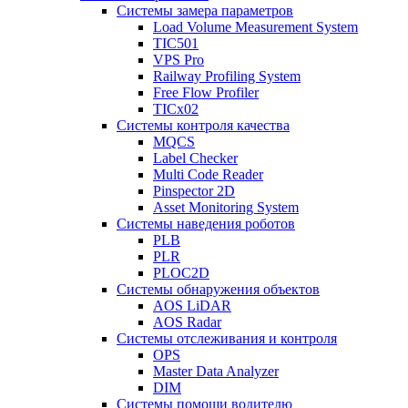
Системы замера параметров
Load Volume Measurement System
TIC501
VPS Pro
Railway Profiling System
Free Flow Profiler
TICx02
Системы контроля качества
MQCS
Label Checker
Multi Code Reader
Pinspector 2D
Asset Monitoring System
Системы наведения роботов
PLB
PLR
PLOC2D
Системы обнаружения объектов
AOS LiDAR
AOS Radar
Системы отслеживания и контроля
OPS
Master Data Analyzer
DIM
Системы помощи водителю