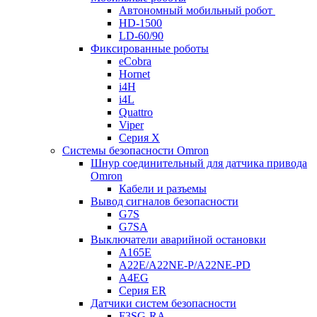
Автономный мобильный робот
HD-1500
LD-60/90
Фиксированные роботы
eCobra
Hornet
i4H
i4L
Quattro
Viper
Серия X
Системы безопасности Omron
Шнур соединительный для датчика привода
Omron
Кабели и разъемы
Вывод сигналов безопасности
G7S
G7SA
Выключатели аварийной остановки
A165E
A22E/A22NE-P/A22NE-PD
A4EG
Серия ER
Датчики систем безопасности
F3SG-RA