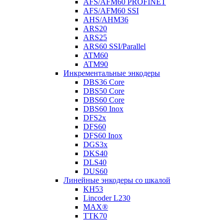
AFS/AFM60 PROFINET
AFS/AFM60 SSI
AHS/AHM36
ARS20
ARS25
ARS60 SSI/Parallel
ATM60
ATM90
Инкрементальные энкодеры
DBS36 Core
DBS50 Core
DBS60 Core
DBS60 Inox
DFS2x
DFS60
DFS60 Inox
DGS3x
DKS40
DLS40
DUS60
Линейные энкодеры со шкалой
KH53
Lincoder L230
MAX®
TTK70