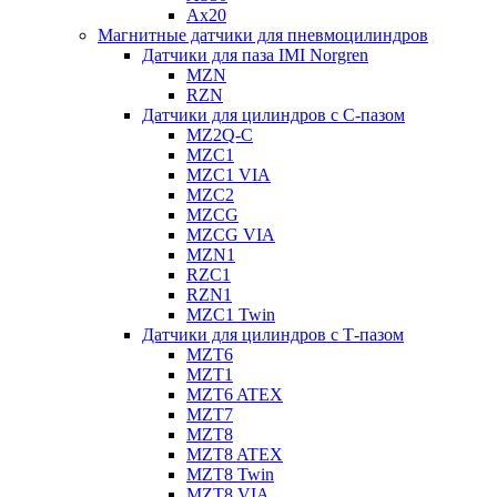
Ax20
Магнитные датчики для пневмоцилиндров
Датчики для паза IMI Norgren
MZN
RZN
Датчики для цилиндров с С-пазом
MZ2Q-C
MZC1
MZC1 VIA
MZC2
MZCG
MZCG VIA
MZN1
RZC1
RZN1
MZC1 Twin
Датчики для цилиндров с Т-пазом
MZT6
MZT1
MZT6 ATEX
MZT7
MZT8
MZT8 ATEX
MZT8 Twin
MZT8 VIA