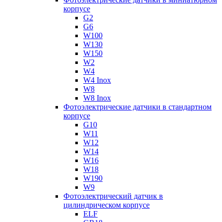
корпусе
G2
G6
W100
W130
W150
W2
W4
W4 Inox
W8
W8 Inox
Фотоэлектрические датчики в стандартном
корпусе
G10
W11
W12
W14
W16
W18
W190
W9
Фотоэлектрический датчик в
цилиндрическом корпусе
ELF