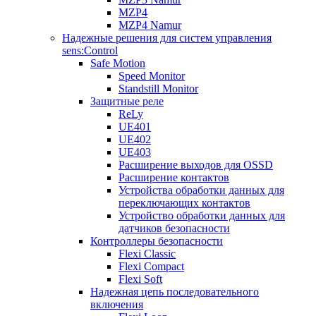
MZP4
MZP4 Namur
Надежные решения для систем управления
sens:Control
Safe Motion
Speed Monitor
Standstill Monitor
Защитные реле
ReLy
UE401
UE402
UE403
Расширение выходов для OSSD
Расширение контактов
Устройства обработки данных для
переключающих контактов
Устройство обработки данных для
датчиков безопасности
Контроллеры безопасности
Flexi Classic
Flexi Compact
Flexi Soft
Надежная цепь последовательного
включения