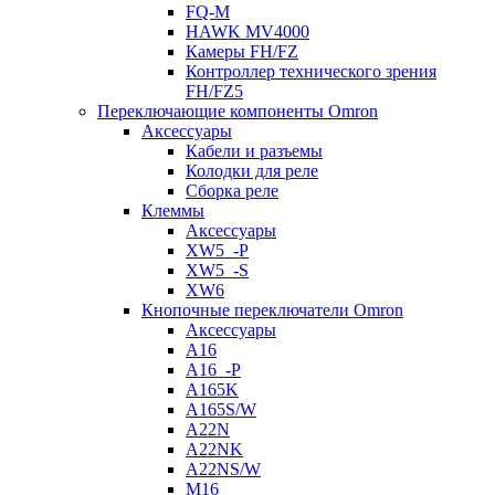
FQ-M
HAWK MV4000
Камеры FH/FZ
Контроллер технического зрения
FH/FZ5
Переключающие компоненты Omron
Аксессуары
Кабели и разъемы
Колодки для реле
Сборка реле
Клеммы
Аксессуары
XW5_-P
XW5_-S
XW6
Кнопочные переключатели Omron
Аксессуары
A16
A16_-P
A165K
A165S/W
A22N
A22NK
A22NS/W
M16