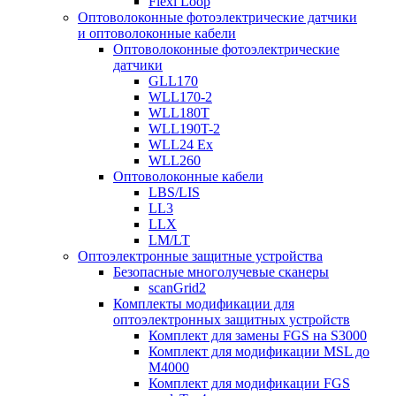
Flexi Loop
Оптоволоконные фотоэлектрические датчики
и оптоволоконные кабели
Оптоволоконные фотоэлектрические
датчики
GLL170
WLL170-2
WLL180T
WLL190T-2
WLL24 Ex
WLL260
Оптоволоконные кабели
LBS/LIS
LL3
LLX
LM/LT
Оптоэлектронные защитные устройства
Безопасные многолучевые сканеры
scanGrid2
Комплекты модификации для
оптоэлектронных защитных устройств
Комплект для замены FGS на S3000
Комплект для модификации MSL до
M4000
Комплект для модификации FGS