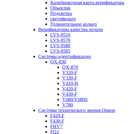
Калибровочная карта верификатора
Объектив
Подсветка
светофильтр
Удлинительное кольцо
Верификаторы качества печати
LVS-9510
LVS-9570
LVS-9580
LVS-9585
Системы идентификации
QX-830
QX-870
V320-F
V330-F
V410-H
V420-F
V430-F
V680/V680S
V780
Системы технического зрения Omron
F420-F
F430-F
FHV7
FQ2