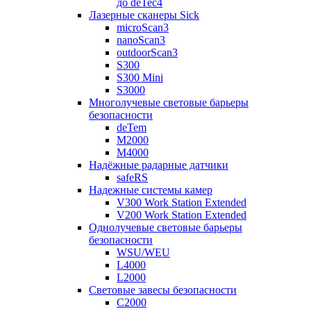
до deTec4
Лазерные сканеры Sick
microScan3
nanoScan3
outdoorScan3
S300
S300 Mini
S3000
Многолучевые световые барьеры
безопасности
deTem
M2000
M4000
Надёжные радарные датчики
safeRS
Надежные системы камер
V300 Work Station Extended
V200 Work Station Extended
Однолучевые световые барьеры
безопасности
WSU/WEU
L4000
L2000
Световые завесы безопасности
C2000