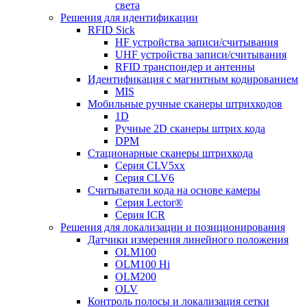
света
Решения для идентификации
RFID Sick
HF устройства записи/считывания
UHF устройства записи/считывания
RFID транспондер и антенны
Идентификация с магнитным кодированием
MIS
Мобильные ручные сканеры штрихкодов
1D
Ручные 2D сканеры штрих кода
DPM
Стационарные сканеры штрихкода
Серия CLV5xx
Серия CLV6
Считыватели кода на основе камеры
Серия Lector®
Серия ICR
Решения для локализации и позиционирования
Датчики измерения линейного положения
OLM100
OLM100 Hi
OLM200
OLV
Контроль полосы и локализация сетки