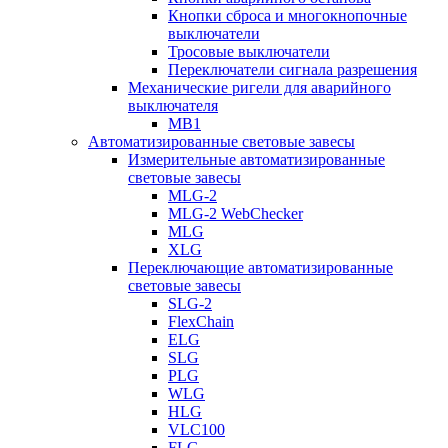
Кнопки сброса и многокнопочные
выключатели
Тросовые выключатели
Переключатели сигнала разрешения
Механические ригели для аварийного
выключателя
MB1
Автоматизированные световые завесы
Измерительные автоматизированные
световые завесы
MLG-2
MLG-2 WebChecker
MLG
XLG
Переключающие автоматизированные
световые завесы
SLG-2
FlexChain
ELG
SLG
PLG
WLG
HLG
VLC100
FLG