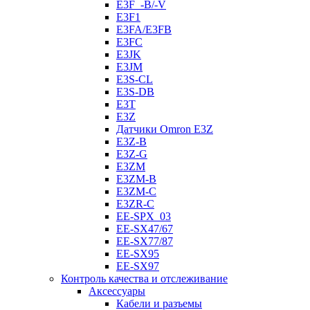
E3F_-B/-V
E3F1
E3FA/E3FB
E3FC
E3JK
E3JM
E3S-CL
E3S-DB
E3T
E3Z
Датчики Omron E3Z
E3Z-B
E3Z-G
E3ZM
E3ZM-B
E3ZM-C
E3ZR-C
EE-SPX_03
EE-SX47/67
EE-SX77/87
EE-SX95
EE-SX97
Контроль качества и отслеживание
Аксессуары
Кабели и разъемы