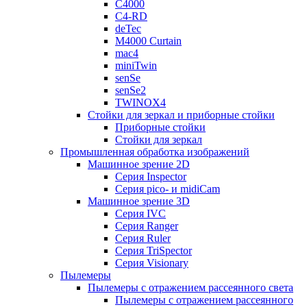
C4000
C4-RD
deTec
M4000 Curtain
mac4
miniTwin
senSe
senSe2
TWINOX4
Стойки для зеркал и приборные стойки
Приборные стойки
Стойки для зеркал
Промышленная обработка изображений
Машинное зрение 2D
Серия Inspector
Серия pico- и midiCam
Машинное зрение 3D
Серия IVC
Серия Ranger
Серия Ruler
Серия TriSpector
Серия Visionary
Пылемеры
Пылемеры с отражением рассеянного света
Пылемеры с отражением рассеянного