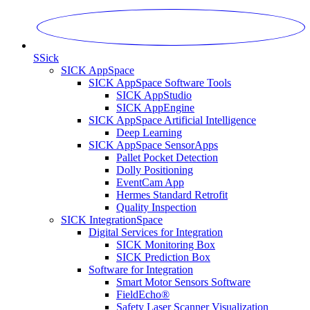
S
Sick
SICK AppSpace
SICK AppSpace Software Tools
SICK AppStudio
SICK AppEngine
SICK AppSpace Artificial Intelligence
Deep Learning
SICK AppSpace SensorApps
Pallet Pocket Detection
Dolly Positioning
EventCam App
Hermes Standard Retrofit
Quality Inspection
SICK IntegrationSpace
Digital Services for Integration
SICK Monitoring Box
SICK Prediction Box
Software for Integration
Smart Motor Sensors Software
FieldEcho®
Safety Laser Scanner Visualization