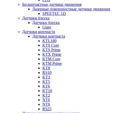
Бесконтактные датчики движения
Лазерные поверхностные датчики движения
SPEETEC 1D
Датчики блеска
Датчики блеска
Glare
Датчики контраста
Датчики контраста
KTL180
KTS Core
KTS Prime
KTX Prime
KTM Core
KTM Prime
KT8
RS10
KT3
KT5
KT6
KT10
KT2
NT6
NT8
RS25