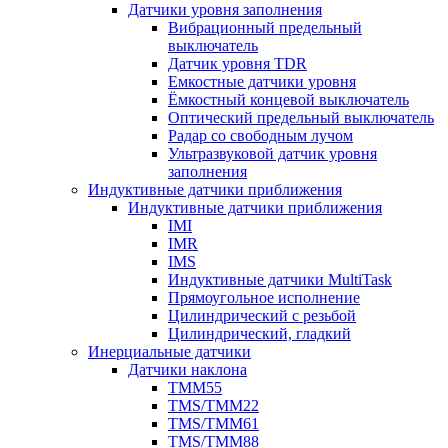
Датчики уровня заполнения
Вибрационный предельный
выключатель
Датчик уровня TDR
Емкостные датчики уровня
Ёмкостный концевой выключатель
Оптический предельный выключатель
Радар со свободным лучом
Ультразвуковой датчик уровня
заполнения
Индуктивные датчики приближения
Индуктивные датчики приближения
IMI
IMR
IMS
Индуктивные датчики MultiTask
Прямоугольное исполнение
Цилиндрический с резьбой
Цилиндрический, гладкий
Инерциальные датчики
Датчики наклона
TMM55
TMS/TMM22
TMS/TMM61
TMS/TMM88