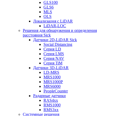
GLS100
GLS6
MLS
OLS
Локализация с LiDAR
LiDAR-LOC
Решения для обнаружения и определения
расстояния Sick
Датчики 2D-LiDAR Sick
Social Distancing
Серия LD
Серия LMS
Серия NAV
Серия TiM
Датчики 3D-LiDAR
LD-MRS
MRS1000
MRS1000P
MRS6000
PeopleCounter
Радарные датчики
RAS4xx
RMS1000
RMS3xx
Системные решения