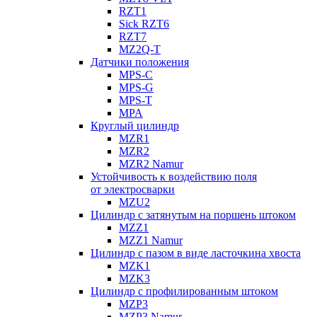
RZT1
Sick RZT6
RZT7
MZ2Q-T
Датчики положения
MPS-C
MPS-G
MPS-T
MPA
Круглый цилиндр
MZR1
MZR2
MZR2 Namur
Устойчивость к воздействию поля
от электросварки
MZU2
Цилиндр с затянутым на поршень штоком
MZZ1
MZZ1 Namur
Цилиндр с пазом в виде ласточкина хвоста
MZK1
MZK3
Цилиндр с профилированным штоком
MZP3
MZP3 Namur