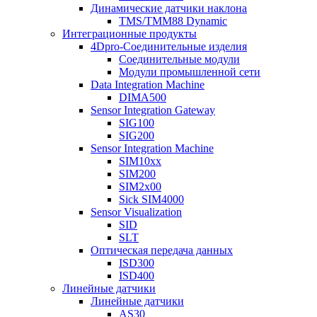
Динамические датчики наклона
TMS/TMM88 Dynamic
Интеграционные продукты
4Dpro-Соединительные изделия
Соединительные модули
Модули промышленной сети
Data Integration Machine
DIMA500
Sensor Integration Gateway
SIG100
SIG200
Sensor Integration Machine
SIM10xx
SIM200
SIM2x00
Sick SIM4000
Sensor Visualization
SID
SLT
Оптическая передача данных
ISD300
ISD400
Линейные датчики
Линейные датчики
AS30