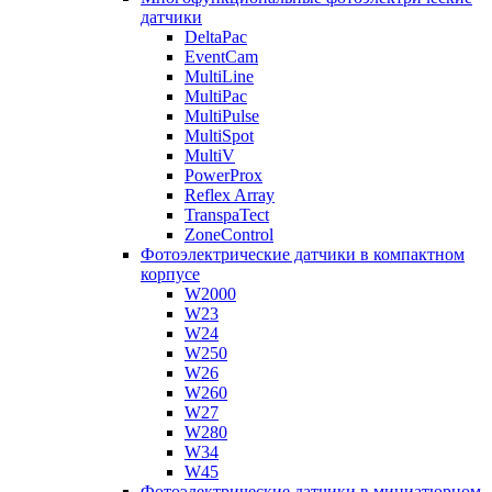
датчики
DeltaPac
EventCam
MultiLine
MultiPac
MultiPulse
MultiSpot
MultiV
PowerProx
Reflex Array
TranspaTect
ZoneControl
Фотоэлектрические датчики в компактном
корпусе
W2000
W23
W24
W250
W26
W260
W27
W280
W34
W45
Фотоэлектрические датчики в миниатюрном