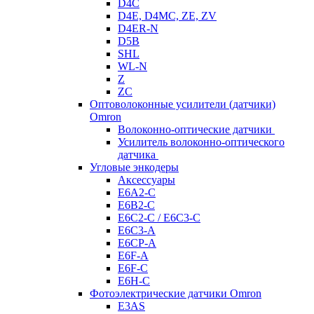
D4C
D4E, D4MC, ZE, ZV
D4ER-N
D5B
SHL
WL-N
Z
ZC
Оптоволоконные усилители (датчики)
Omron
Волоконно-оптические датчики
Усилитель волоконно-оптического
датчика
Угловые энкодеры
Аксессуары
E6A2-C
E6B2-C
E6C2-C / E6C3-C
E6C3-A
E6CP-A
E6F-A
E6F-C
E6H-C
Фотоэлектрические датчики Omron
E3AS