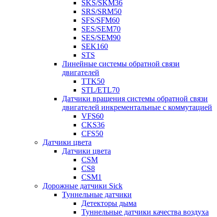
SKS/SKM36
SRS/SRM50
SFS/SFM60
SES/SEM70
SES/SEM90
SEK160
STS
Линейные системы обратной связи
двигателей
TTK50
STL/ETL70
Датчики вращения системы обратной связи
двигателей инкрементальные с коммутацией
VFS60
CKS36
CFS50
Датчики цвета
Датчики цвета
CSM
CS8
CSM1
Дорожные датчики Sick
Туннельные датчики
Детекторы дыма
Туннельные датчики качества воздуха