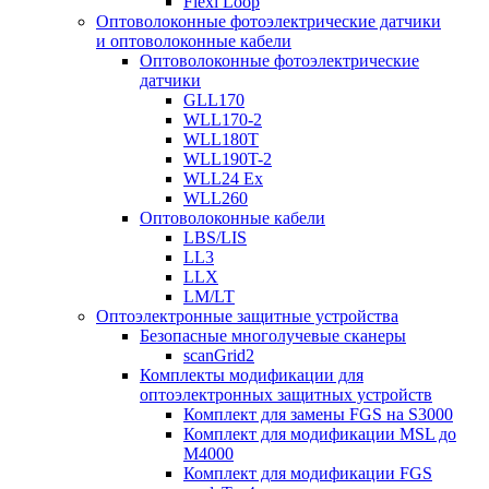
Flexi Loop
Оптоволоконные фотоэлектрические датчики
и оптоволоконные кабели
Оптоволоконные фотоэлектрические
датчики
GLL170
WLL170-2
WLL180T
WLL190T-2
WLL24 Ex
WLL260
Оптоволоконные кабели
LBS/LIS
LL3
LLX
LM/LT
Оптоэлектронные защитные устройства
Безопасные многолучевые сканеры
scanGrid2
Комплекты модификации для
оптоэлектронных защитных устройств
Комплект для замены FGS на S3000
Комплект для модификации MSL до
M4000
Комплект для модификации FGS