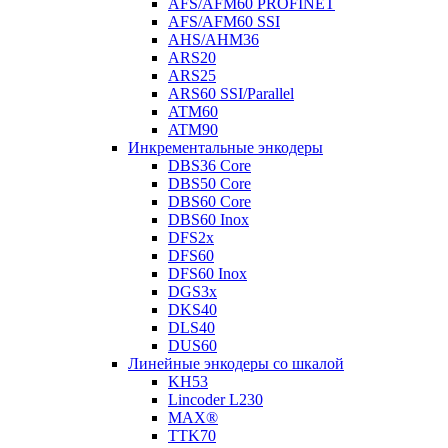
AFS/AFM60 PROFINET
AFS/AFM60 SSI
AHS/AHM36
ARS20
ARS25
ARS60 SSI/Parallel
ATM60
ATM90
Инкрементальные энкодеры
DBS36 Core
DBS50 Core
DBS60 Core
DBS60 Inox
DFS2x
DFS60
DFS60 Inox
DGS3x
DKS40
DLS40
DUS60
Линейные энкодеры со шкалой
KH53
Lincoder L230
MAX®
TTK70