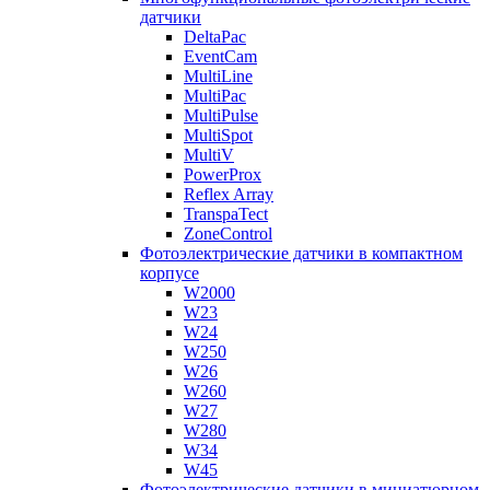
датчики
DeltaPac
EventCam
MultiLine
MultiPac
MultiPulse
MultiSpot
MultiV
PowerProx
Reflex Array
TranspaTect
ZoneControl
Фотоэлектрические датчики в компактном
корпусе
W2000
W23
W24
W250
W26
W260
W27
W280
W34
W45
Фотоэлектрические датчики в миниатюрном