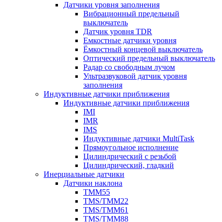
Датчики уровня заполнения
Вибрационный предельный
выключатель
Датчик уровня TDR
Емкостные датчики уровня
Ёмкостный концевой выключатель
Оптический предельный выключатель
Радар со свободным лучом
Ультразвуковой датчик уровня
заполнения
Индуктивные датчики приближения
Индуктивные датчики приближения
IMI
IMR
IMS
Индуктивные датчики MultiTask
Прямоугольное исполнение
Цилиндрический с резьбой
Цилиндрический, гладкий
Инерциальные датчики
Датчики наклона
TMM55
TMS/TMM22
TMS/TMM61
TMS/TMM88