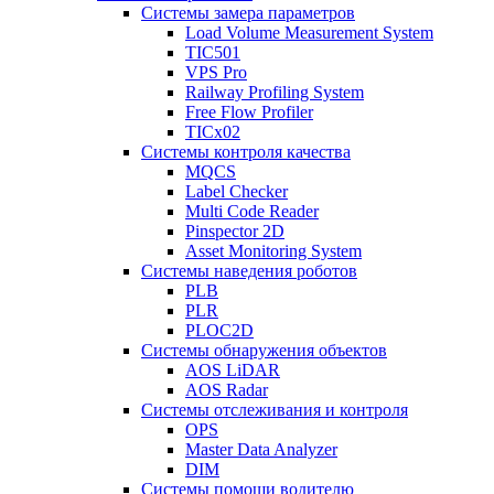
Системы замера параметров
Load Volume Measurement System
TIC501
VPS Pro
Railway Profiling System
Free Flow Profiler
TICx02
Системы контроля качества
MQCS
Label Checker
Multi Code Reader
Pinspector 2D
Asset Monitoring System
Системы наведения роботов
PLB
PLR
PLOC2D
Системы обнаружения объектов
AOS LiDAR
AOS Radar
Системы отслеживания и контроля
OPS
Master Data Analyzer
DIM
Системы помощи водителю