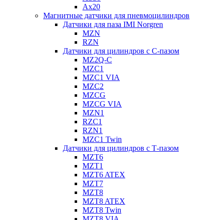
Ax20
Магнитные датчики для пневмоцилиндров
Датчики для паза IMI Norgren
MZN
RZN
Датчики для цилиндров с С-пазом
MZ2Q-C
MZC1
MZC1 VIA
MZC2
MZCG
MZCG VIA
MZN1
RZC1
RZN1
MZC1 Twin
Датчики для цилиндров с Т-пазом
MZT6
MZT1
MZT6 ATEX
MZT7
MZT8
MZT8 ATEX
MZT8 Twin
MZT8 VIA