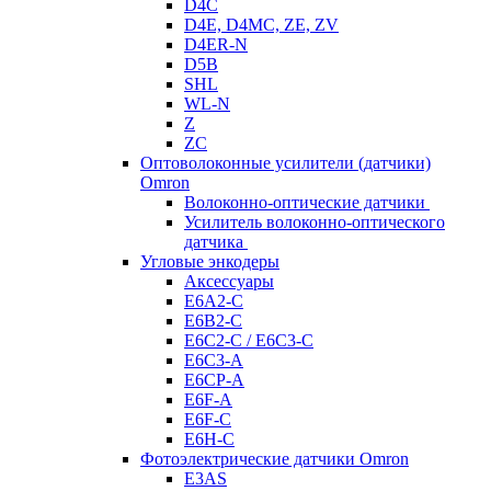
D4C
D4E, D4MC, ZE, ZV
D4ER-N
D5B
SHL
WL-N
Z
ZC
Оптоволоконные усилители (датчики)
Omron
Волоконно-оптические датчики
Усилитель волоконно-оптического
датчика
Угловые энкодеры
Аксессуары
E6A2-C
E6B2-C
E6C2-C / E6C3-C
E6C3-A
E6CP-A
E6F-A
E6F-C
E6H-C
Фотоэлектрические датчики Omron
E3AS