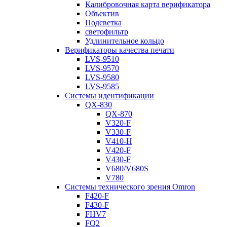
Калибровочная карта верификатора
Объектив
Подсветка
светофильтр
Удлинительное кольцо
Верификаторы качества печати
LVS-9510
LVS-9570
LVS-9580
LVS-9585
Системы идентификации
QX-830
QX-870
V320-F
V330-F
V410-H
V420-F
V430-F
V680/V680S
V780
Системы технического зрения Omron
F420-F
F430-F
FHV7
FQ2