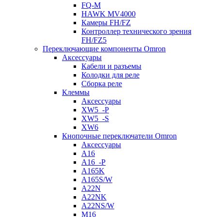
FQ-M
HAWK MV4000
Камеры FH/FZ
Контроллер технического зрения
FH/FZ5
Переключающие компоненты Omron
Аксессуары
Кабели и разъемы
Колодки для реле
Сборка реле
Клеммы
Аксессуары
XW5_-P
XW5_-S
XW6
Кнопочные переключатели Omron
Аксессуары
A16
A16_-P
A165K
A165S/W
A22N
A22NK
A22NS/W
M16