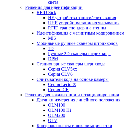
света
Решения для идентификации
RFID Sick
HF устройства записи/считывания
UHF устройства записи/считывания
RFID транспондер и антенны
Идентификация с магнитным кодированием
MIS
Мобильные ручные сканеры штрихкодов
1D
Ручные 2D сканеры штрих кода
DPM
Стационарные сканеры штрихкода
Серия CLV5xx
Серия CLV6
Считыватели кода на основе камеры
Серия Lector®
Серия ICR
Решения для локализации и позиционирования
Датчики измерения линейного положения
OLM100
OLM100 Hi
OLM200
OLV
Контроль полосы и локализация сетки