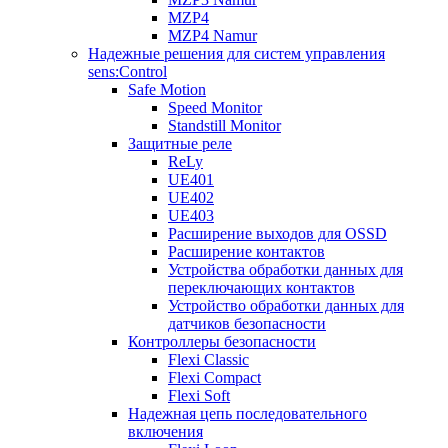
MZP4
MZP4 Namur
Надежные решения для систем управления
sens:Control
Safe Motion
Speed Monitor
Standstill Monitor
Защитные реле
ReLy
UE401
UE402
UE403
Расширение выходов для OSSD
Расширение контактов
Устройства обработки данных для
переключающих контактов
Устройство обработки данных для
датчиков безопасности
Контроллеры безопасности
Flexi Classic
Flexi Compact
Flexi Soft
Надежная цепь последовательного
включения