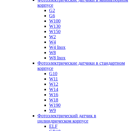
корпусе
G2
G6
W100
W130
W150
W2
W4
W4 Inox
W8
W8 Inox
Фотоэлектрические датчики в стандартном
корпусе
G10
W11
W12
W14
W16
W18
W190
W9
Фотоэлектрический датчик в
цилиндрическом корпусе
ELF