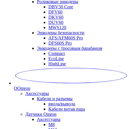
Роликовые энкодеры
DBV50 Core
DFV60
DKV60
DUV60
MWS120
Энкодеры безопасности
AFS/AFM60S Pro
DFS60S Pro
Энкодеры с тросовым барабаном
Compact
EcoLine
HighLine
O
Omron
Аксессуары
Кабели и разъемы
ввода/вывода
Кабели витая пара
Датчики Omron
Аксессуары
M8