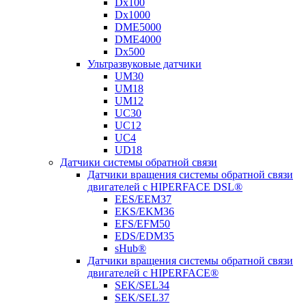
Dx100
Dx1000
DME5000
DME4000
Dx500
Ультразвуковые датчики
UM30
UM18
UM12
UC30
UC12
UC4
UD18
Датчики системы обратной связи
Датчики вращения системы обратной связи
двигателей с HIPERFACE DSL®
EES/EEM37
EKS/EKM36
EFS/EFM50
EDS/EDM35
sHub®
Датчики вращения системы обратной связи
двигателей с HIPERFACE®
SEK/SEL34
SEK/SEL37