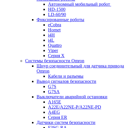
Автономный мобильный робот
HD-1500
LD-60/90
Фиксированные роботы
eCobra
Hornet
i4H
i4L
Quattro
Viper
Серия X
Системы безопасности Omron
Шнур соединительный для датчика привода
Omron
Кабели и разъемы
Вывод сигналов безопасности
G7S
G7SA
Выключатели аварийной остановки
A165E
A22E/A22NE-P/A22NE-PD
A4EG
Серия ER
Датчики систем безопасности
F3SG-RA