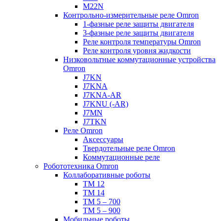
M22N
Контрольно-измерительные реле Omron
1-фазные реле защиты двигателя
3-фазные реле защиты двигателя
Реле контроля температуры Omron
Реле контроля уровня жидкости
Низковольтные коммутационные устройства
Omron
J7KN
J7KNA
J7KNA-AR
J7KNU (-AR)
J7MN
J7TKN
Реле Omron
Аксессуары
Твердотельные реле Omron
Коммутационные реле
Робототехника Omron
Коллаборативные роботы
TM 12
TM 14
TM 5 – 700
TM 5 – 900
Мобильные роботы