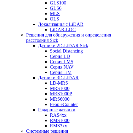
GLS100
GLS6
MLS
OLS
Локализация с LiDAR
LiDAR-LOC
Решения для обнаружения и определения
расстояния Sick
Датчики 2D-LiDAR Sick
Social Distancing
Серия LD
Серия LMS
Серия NAV
Серия TiM
Датчики 3D-LiDAR
LD-MRS
MRS1000
MRS1000P
MRS6000
PeopleCounter
Радарные датчики
RAS4xx
RMS1000
RMS3xx
Системные решения