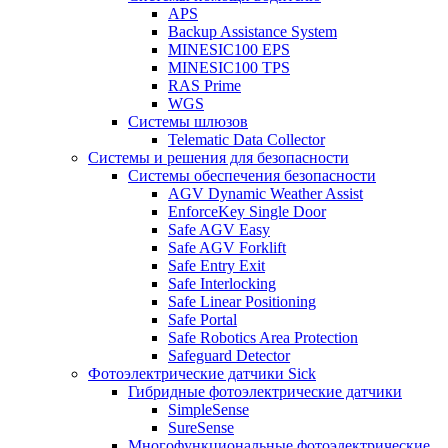
APS
Backup Assistance System
MINESIC100 EPS
MINESIC100 TPS
RAS Prime
WGS
Системы шлюзов
Telematic Data Collector
Системы и решения для безопасности
Системы обеспечения безопасности
AGV Dynamic Weather Assist
EnforceKey Single Door
Safe AGV Easy
Safe AGV Forklift
Safe Entry Exit
Safe Interlocking
Safe Linear Positioning
Safe Portal
Safe Robotics Area Protection
Safeguard Detector
Фотоэлектрические датчики Sick
Гибридные фотоэлектрические датчики
SimpleSense
SureSense
Многофункциональные фотоэлектрические