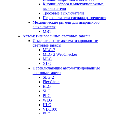
Кнопки сброса и многокнопочные
выключатели
Тросовые выключатели
Переключатели сигнала разрешения
Механические ригели для аварийного
выключателя
MB1
Автоматизированные световые завесы
Измерительные автоматизированные
световые завесы
MLG-2
MLG-2 WebChecker
MLG
XLG
Переключающие автоматизированные
световые завесы
SLG-2
FlexChain
ELG
SLG
PLG
WLG
HLG
VLC100
FLG