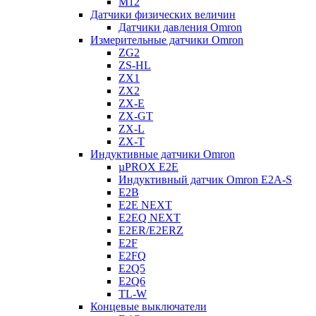
M12
Датчики физических величин
Датчики давления Omron
Измерительные датчики Omron
ZG2
ZS-HL
ZX1
ZX2
ZX-E
ZX-GT
ZX-L
ZX-T
Индуктивные датчики Omron
µPROX E2E
Индуктивный датчик Omron E2A-S
E2B
E2E NEXT
E2EQ NEXT
E2ER/E2ERZ
E2F
E2FQ
E2Q5
E2Q6
TL-W
Концевые выключатели