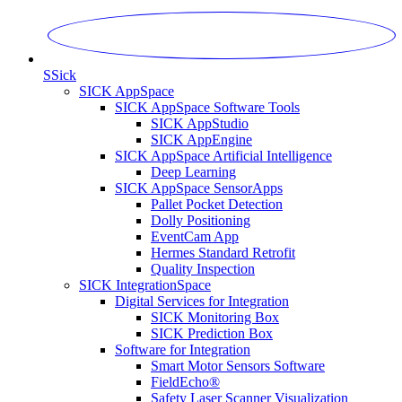
S
Sick
SICK AppSpace
SICK AppSpace Software Tools
SICK AppStudio
SICK AppEngine
SICK AppSpace Artificial Intelligence
Deep Learning
SICK AppSpace SensorApps
Pallet Pocket Detection
Dolly Positioning
EventCam App
Hermes Standard Retrofit
Quality Inspection
SICK IntegrationSpace
Digital Services for Integration
SICK Monitoring Box
SICK Prediction Box
Software for Integration
Smart Motor Sensors Software
FieldEcho®
Safety Laser Scanner Visualization