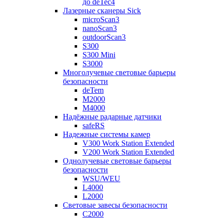
до deTec4
Лазерные сканеры Sick
microScan3
nanoScan3
outdoorScan3
S300
S300 Mini
S3000
Многолучевые световые барьеры
безопасности
deTem
M2000
M4000
Надёжные радарные датчики
safeRS
Надежные системы камер
V300 Work Station Extended
V200 Work Station Extended
Однолучевые световые барьеры
безопасности
WSU/WEU
L4000
L2000
Световые завесы безопасности
C2000