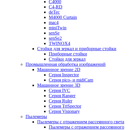
C4000
C4-RD
deTec
M4000 Curtain
mac4
miniTwin
senSe
senSe2
TWINOX4
Стойки для зеркал и приборные стойки
Приборные стойки
Стойки для зеркал
Промышленная обработка изображений
Машинное зрение 2D
Серия Inspector
Серия pico- и midiCam
Машинное зрение 3D
Серия IVC
Серия Ranger
Серия Ruler
Серия TriSpector
Серия Visionary
Пылемеры
Пылемеры с отражением рассеянного света
Пылемеры с отражением рассеянного