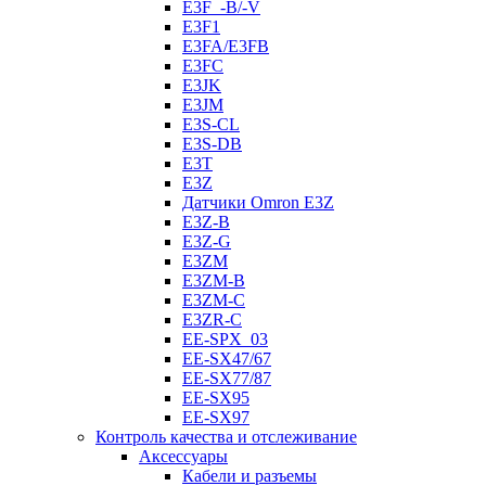
E3F_-B/-V
E3F1
E3FA/E3FB
E3FC
E3JK
E3JM
E3S-CL
E3S-DB
E3T
E3Z
Датчики Omron E3Z
E3Z-B
E3Z-G
E3ZM
E3ZM-B
E3ZM-C
E3ZR-C
EE-SPX_03
EE-SX47/67
EE-SX77/87
EE-SX95
EE-SX97
Контроль качества и отслеживание
Аксессуары
Кабели и разъемы