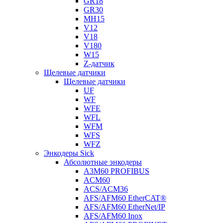
GR18
GR30
MH15
V12
V18
V180
W15
Z-датчик
Щелевые датчики
Щелевые датчики
UF
WF
WFE
WFL
WFM
WFS
WFZ
Энкодеры Sick
Абсолютные энкодеры
A3M60 PROFIBUS
ACM60
ACS/ACM36
AFS/AFM60 EtherCAT®
AFS/AFM60 EtherNet/IP
AFS/AFM60 Inox