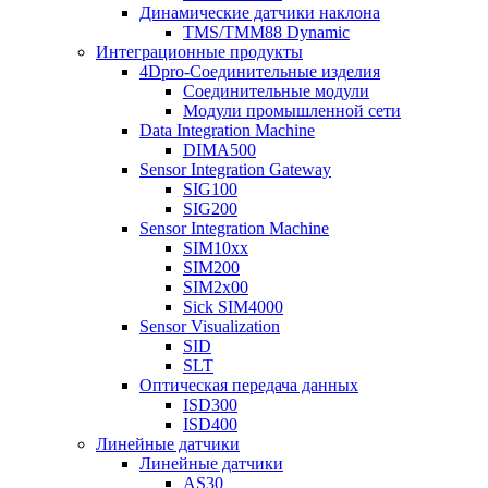
Динамические датчики наклона
TMS/TMM88 Dynamic
Интеграционные продукты
4Dpro-Соединительные изделия
Соединительные модули
Модули промышленной сети
Data Integration Machine
DIMA500
Sensor Integration Gateway
SIG100
SIG200
Sensor Integration Machine
SIM10xx
SIM200
SIM2x00
Sick SIM4000
Sensor Visualization
SID
SLT
Оптическая передача данных
ISD300
ISD400
Линейные датчики
Линейные датчики
AS30