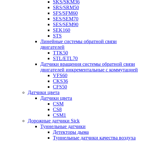
SKS/SKM36
SRS/SRM50
SFS/SFM60
SES/SEM70
SES/SEM90
SEK160
STS
Линейные системы обратной связи
двигателей
TTK50
STL/ETL70
Датчики вращения системы обратной связи
двигателей инкрементальные с коммутацией
VFS60
CKS36
CFS50
Датчики цвета
Датчики цвета
CSM
CS8
CSM1
Дорожные датчики Sick
Туннельные датчики
Детекторы дыма
Туннельные датчики качества воздуха