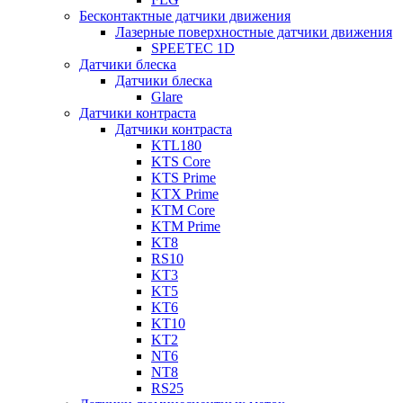
Бесконтактные датчики движения
Лазерные поверхностные датчики движения
SPEETEC 1D
Датчики блеска
Датчики блеска
Glare
Датчики контраста
Датчики контраста
KTL180
KTS Core
KTS Prime
KTX Prime
KTM Core
KTM Prime
KT8
RS10
KT3
KT5
KT6
KT10
KT2
NT6
NT8
RS25