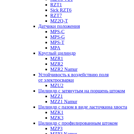
RZT1
Sick RZT6
RZT7
MZ2Q-T
Датчики положения
MPS-C
MPS-G
MPS-T
MPA
Круглый цилиндр
MZR1
MZR2
MZR2 Namur
Устойчивость к воздействию поля
от электросварки
MZU2
Цилиндр с затянутым на поршень штоком
MZZ1
MZZ1 Namur
Цилиндр с пазом в виде ласточкина хвоста
MZK1
MZK3
Цилиндр с профилированным штоком
MZP3
MZP3 Namur