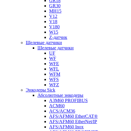
GR18
GR30
MH15
V12
V18
V180
W15
Z-датчик
Щелевые датчики
Щелевые датчики
UF
WF
WFE
WFL
WFM
WFS
WFZ
Энкодеры Sick
Абсолютные энкодеры
A3M60 PROFIBUS
ACM60
ACS/ACM36
AFS/AFM60 EtherCAT®
AFS/AFM60 EtherNet/IP
AFS/AFM60 Inox