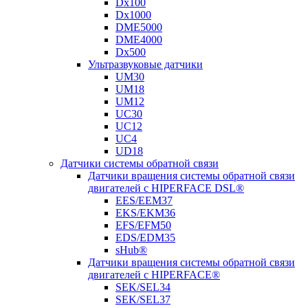
Dx100
Dx1000
DME5000
DME4000
Dx500
Ультразвуковые датчики
UM30
UM18
UM12
UC30
UC12
UC4
UD18
Датчики системы обратной связи
Датчики вращения системы обратной связи
двигателей с HIPERFACE DSL®
EES/EEM37
EKS/EKM36
EFS/EFM50
EDS/EDM35
sHub®
Датчики вращения системы обратной связи
двигателей с HIPERFACE®
SEK/SEL34
SEK/SEL37