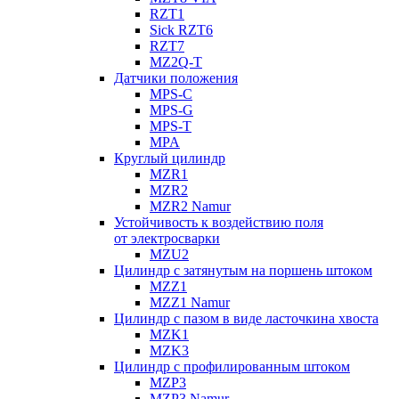
RZT1
Sick RZT6
RZT7
MZ2Q-T
Датчики положения
MPS-C
MPS-G
MPS-T
MPA
Круглый цилиндр
MZR1
MZR2
MZR2 Namur
Устойчивость к воздействию поля
от электросварки
MZU2
Цилиндр с затянутым на поршень штоком
MZZ1
MZZ1 Namur
Цилиндр с пазом в виде ласточкина хвоста
MZK1
MZK3
Цилиндр с профилированным штоком
MZP3
MZP3 Namur