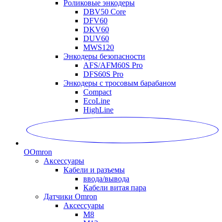
Роликовые энкодеры
DBV50 Core
DFV60
DKV60
DUV60
MWS120
Энкодеры безопасности
AFS/AFM60S Pro
DFS60S Pro
Энкодеры с тросовым барабаном
Compact
EcoLine
HighLine
O
Omron
Аксессуары
Кабели и разъемы
ввода/вывода
Кабели витая пара
Датчики Omron
Аксессуары
M8