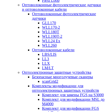
Flexi Loop
Оптоволоконные фотоэлектрические датчики
и оптоволоконные кабели
Оптоволоконные фотоэлектрические
датчики
GLL170
WLL170-2
WLL180T
WLL190T-2
WLL24 Ex
WLL260
Оптоволоконные кабели
LBS/LIS
LL3
LLX
LM/LT
Оптоэлектронные защитные устройства
Безопасные многолучевые сканеры
scanGrid2
Комплекты модификации для
оптоэлектронных защитных устройств
Комплект для замены FGS на S3000
Комплект для модификации MSL до
M4000
Комплект для модификации FGS