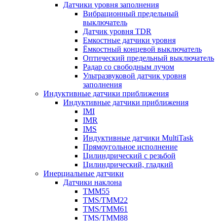
Датчики уровня заполнения
Вибрационный предельный
выключатель
Датчик уровня TDR
Емкостные датчики уровня
Ёмкостный концевой выключатель
Оптический предельный выключатель
Радар со свободным лучом
Ультразвуковой датчик уровня
заполнения
Индуктивные датчики приближения
Индуктивные датчики приближения
IMI
IMR
IMS
Индуктивные датчики MultiTask
Прямоугольное исполнение
Цилиндрический с резьбой
Цилиндрический, гладкий
Инерциальные датчики
Датчики наклона
TMM55
TMS/TMM22
TMS/TMM61
TMS/TMM88