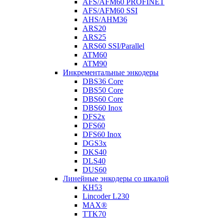
AFS/AFM60 PROFINET
AFS/AFM60 SSI
AHS/AHM36
ARS20
ARS25
ARS60 SSI/Parallel
ATM60
ATM90
Инкрементальные энкодеры
DBS36 Core
DBS50 Core
DBS60 Core
DBS60 Inox
DFS2x
DFS60
DFS60 Inox
DGS3x
DKS40
DLS40
DUS60
Линейные энкодеры со шкалой
KH53
Lincoder L230
MAX®
TTK70