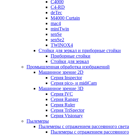
C4000
C4-RD
deTec
M4000 Curtain
mac4
miniTwin
senSe
senSe2
TWINOX4
Стойки для зеркал и приборные стойки
Приборные стойки
Стойки для зеркал
Промышленная обработка изображений
Машинное зрение 2D
Серия Inspector
Серия pico- и midiCam
Машинное зрение 3D
Серия IVC
Серия Ranger
Серия Ruler
Серия TriSpector
Серия Visionary
Пылемеры
Пылемеры с отражением рассеянного света
Пылемеры с отражением рассеянного