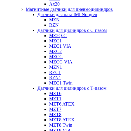
Ax20
Магнитные датчики для пневмоцилиндров
Датчики для паза IMI Norgren
MZN
RZN
Датчики для цилиндров с С-пазом
MZ2Q-C
MZC1
MZC1 VIA
MZC2
MZCG
MZCG VIA
MZN1
RZC1
RZN1
MZC1 Twin
Датчики для цилиндров с Т-пазом
MZT6
MZT1
MZT6 ATEX
MZT7
MZT8
MZT8 ATEX
MZT8 Twin
MZT8 VIA