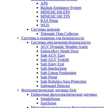
APS
Backup Assistance System
MINESIC100 EPS
MINESIC100 TPS
RAS Prime
WGS
Системы шлюзов
Telematic Data Collector
Системы и решения для безопасности
Системы обеспечения безопасности
AGV Dynamic Weather Assist
EnforceKey Single Door
Safe AGV Easy
Safe AGV Forklift
Safe Entry Exit
Safe Interlocking
Safe Linear Positioning
Safe Portal
Safe Robotics Area Protection
Safeguard Detector
Фотоэлектрические датчики Sick
Гибридные фотоэлектрические датчики
SimpleSense
SureSense
Многофункциональные фотоэлектрические