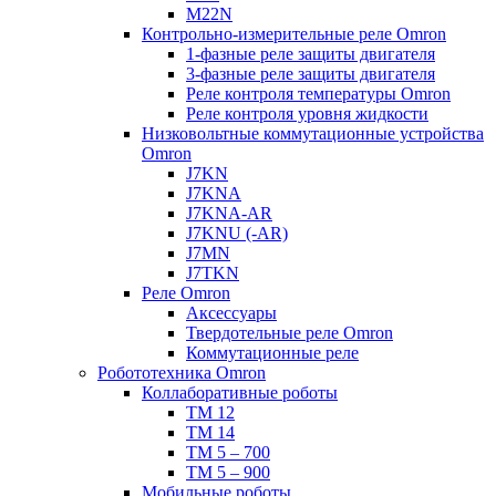
M22N
Контрольно-измерительные реле Omron
1-фазные реле защиты двигателя
3-фазные реле защиты двигателя
Реле контроля температуры Omron
Реле контроля уровня жидкости
Низковольтные коммутационные устройства
Omron
J7KN
J7KNA
J7KNA-AR
J7KNU (-AR)
J7MN
J7TKN
Реле Omron
Аксессуары
Твердотельные реле Omron
Коммутационные реле
Робототехника Omron
Коллаборативные роботы
TM 12
TM 14
TM 5 – 700
TM 5 – 900
Мобильные роботы