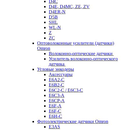
D4C
D4E, D4MC, ZE, ZV
D4ER-N
D5B
SHL
WL-N
Z
ZC
Оптоволоконные усилители (датчики)
Omron
Волоконно-оптические датчики
Усилитель волоконно-оптического
датчика
Угловые энкодеры
Аксессуары
E6A2-C
E6B2-C
E6C2-C / E6C3-C
E6C3-A
E6CP-A
E6F-A
E6F-C
E6H-C
Фотоэлектрические датчики Omron
E3AS