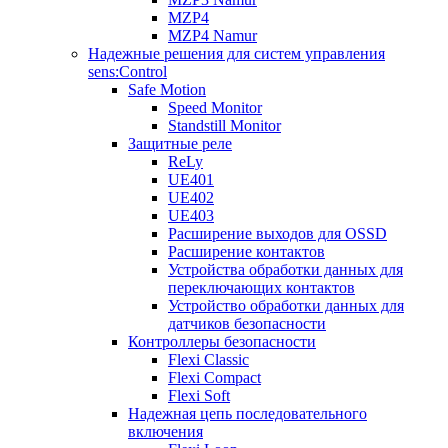
MZP4
MZP4 Namur
Надежные решения для систем управления
sens:Control
Safe Motion
Speed Monitor
Standstill Monitor
Защитные реле
ReLy
UE401
UE402
UE403
Расширение выходов для OSSD
Расширение контактов
Устройства обработки данных для
переключающих контактов
Устройство обработки данных для
датчиков безопасности
Контроллеры безопасности
Flexi Classic
Flexi Compact
Flexi Soft
Надежная цепь последовательного
включения