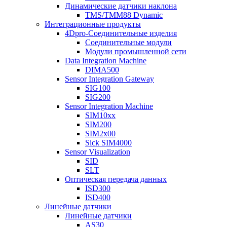
Динамические датчики наклона
TMS/TMM88 Dynamic
Интеграционные продукты
4Dpro-Соединительные изделия
Соединительные модули
Модули промышленной сети
Data Integration Machine
DIMA500
Sensor Integration Gateway
SIG100
SIG200
Sensor Integration Machine
SIM10xx
SIM200
SIM2x00
Sick SIM4000
Sensor Visualization
SID
SLT
Оптическая передача данных
ISD300
ISD400
Линейные датчики
Линейные датчики
AS30