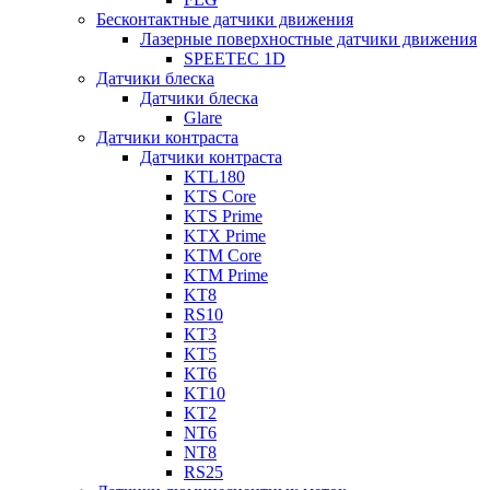
Бесконтактные датчики движения
Лазерные поверхностные датчики движения
SPEETEC 1D
Датчики блеска
Датчики блеска
Glare
Датчики контраста
Датчики контраста
KTL180
KTS Core
KTS Prime
KTX Prime
KTM Core
KTM Prime
KT8
RS10
KT3
KT5
KT6
KT10
KT2
NT6
NT8
RS25