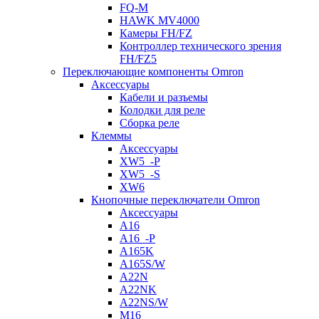
FQ-M
HAWK MV4000
Камеры FH/FZ
Контроллер технического зрения
FH/FZ5
Переключающие компоненты Omron
Аксессуары
Кабели и разъемы
Колодки для реле
Сборка реле
Клеммы
Аксессуары
XW5_-P
XW5_-S
XW6
Кнопочные переключатели Omron
Аксессуары
A16
A16_-P
A165K
A165S/W
A22N
A22NK
A22NS/W
M16