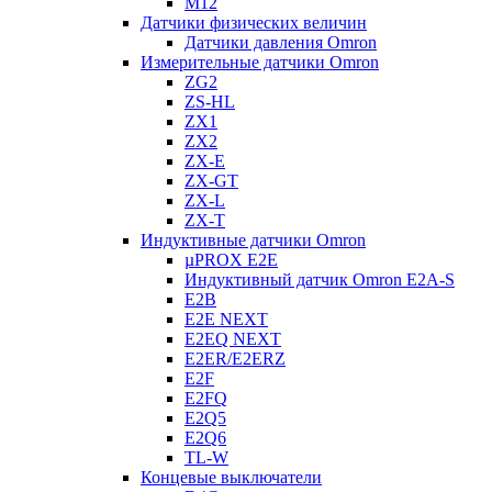
M12
Датчики физических величин
Датчики давления Omron
Измерительные датчики Omron
ZG2
ZS-HL
ZX1
ZX2
ZX-E
ZX-GT
ZX-L
ZX-T
Индуктивные датчики Omron
µPROX E2E
Индуктивный датчик Omron E2A-S
E2B
E2E NEXT
E2EQ NEXT
E2ER/E2ERZ
E2F
E2FQ
E2Q5
E2Q6
TL-W
Концевые выключатели