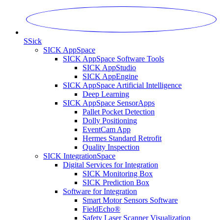
S
Sick
SICK AppSpace
SICK AppSpace Software Tools
SICK AppStudio
SICK AppEngine
SICK AppSpace Artificial Intelligence
Deep Learning
SICK AppSpace SensorApps
Pallet Pocket Detection
Dolly Positioning
EventCam App
Hermes Standard Retrofit
Quality Inspection
SICK IntegrationSpace
Digital Services for Integration
SICK Monitoring Box
SICK Prediction Box
Software for Integration
Smart Motor Sensors Software
FieldEcho®
Safety Laser Scanner Visualization