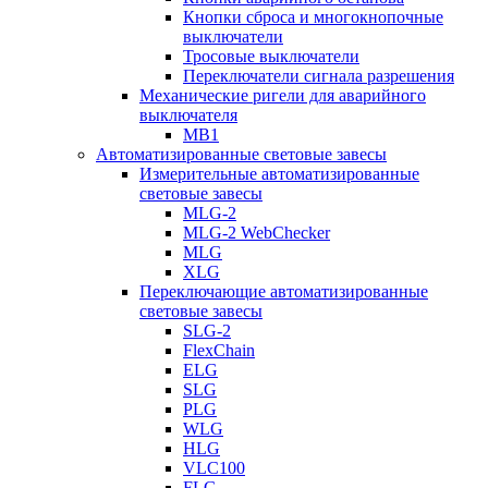
Кнопки сброса и многокнопочные
выключатели
Тросовые выключатели
Переключатели сигнала разрешения
Механические ригели для аварийного
выключателя
MB1
Автоматизированные световые завесы
Измерительные автоматизированные
световые завесы
MLG-2
MLG-2 WebChecker
MLG
XLG
Переключающие автоматизированные
световые завесы
SLG-2
FlexChain
ELG
SLG
PLG
WLG
HLG
VLC100
FLG