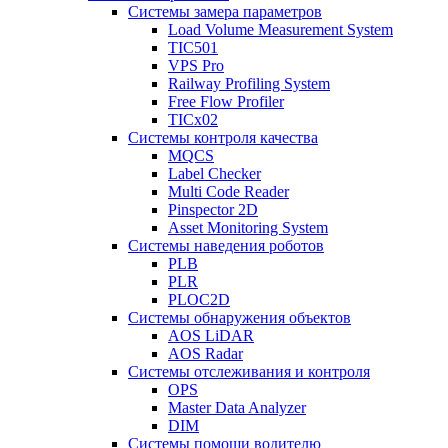
Системы замера параметров
Load Volume Measurement System
TIC501
VPS Pro
Railway Profiling System
Free Flow Profiler
TICx02
Системы контроля качества
MQCS
Label Checker
Multi Code Reader
Pinspector 2D
Asset Monitoring System
Системы наведения роботов
PLB
PLR
PLOC2D
Системы обнаружения объектов
AOS LiDAR
AOS Radar
Системы отслеживания и контроля
OPS
Master Data Analyzer
DIM
Системы помощи водителю