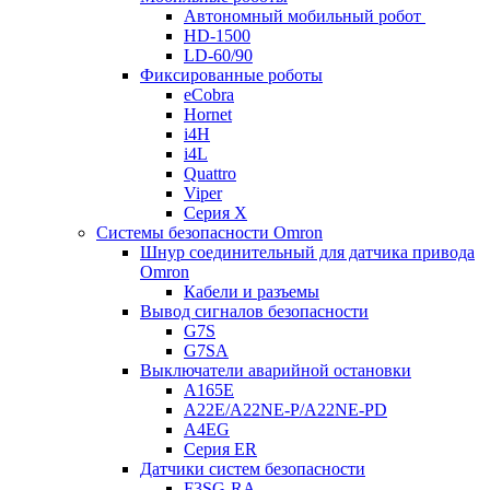
Автономный мобильный робот
HD-1500
LD-60/90
Фиксированные роботы
eCobra
Hornet
i4H
i4L
Quattro
Viper
Серия X
Системы безопасности Omron
Шнур соединительный для датчика привода
Omron
Кабели и разъемы
Вывод сигналов безопасности
G7S
G7SA
Выключатели аварийной остановки
A165E
A22E/A22NE-P/A22NE-PD
A4EG
Серия ER
Датчики систем безопасности
F3SG-RA