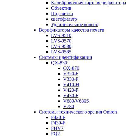
Калибровочная карта верификатора
Объектив
Подсветка
светофильтр
Удлинительное кольцо
Верификаторы качества печати
LVS-9510
LVS-9570
LVS-9580
LVS-9585
Системы идентификации
QX-830
QX-870
V320-F
V330-F
V410-H
V420-F
V430-F
V680/V680S
V780
Системы технического зрения Omron
F420-F
F430-F
FHV7
FQ2