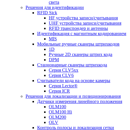
света
Решения для идентификации
RFID Sick
HF устройства записи/считывания
UHF устройства записи/считывания
RFID транспондер и антенны
Идентификация с магнитным кодированием
MIS
Мобильные ручные сканеры штрихкодов
1D
Ручные 2D сканеры штрих кода
DPM
Стационарные сканеры штрихкода
Серия CLV5xx
Серия CLV6
Считыватели кода на основе камеры
Серия Lector®
Серия ICR
Решения для локализации и позиционирования
Датчики измерения линейного положения
OLM100
OLM100 Hi
OLM200
OLV
Контроль полосы и локализация сетки