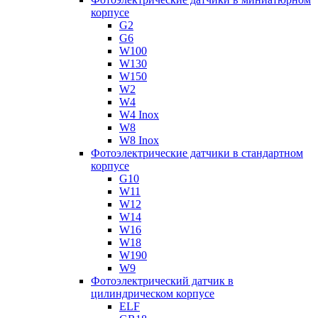
корпусе
G2
G6
W100
W130
W150
W2
W4
W4 Inox
W8
W8 Inox
Фотоэлектрические датчики в стандартном
корпусе
G10
W11
W12
W14
W16
W18
W190
W9
Фотоэлектрический датчик в
цилиндрическом корпусе
ELF