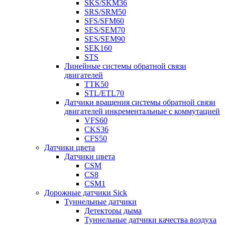
SKS/SKM36
SRS/SRM50
SFS/SFM60
SES/SEM70
SES/SEM90
SEK160
STS
Линейные системы обратной связи
двигателей
TTK50
STL/ETL70
Датчики вращения системы обратной связи
двигателей инкрементальные с коммутацией
VFS60
CKS36
CFS50
Датчики цвета
Датчики цвета
CSM
CS8
CSM1
Дорожные датчики Sick
Туннельные датчики
Детекторы дыма
Туннельные датчики качества воздуха