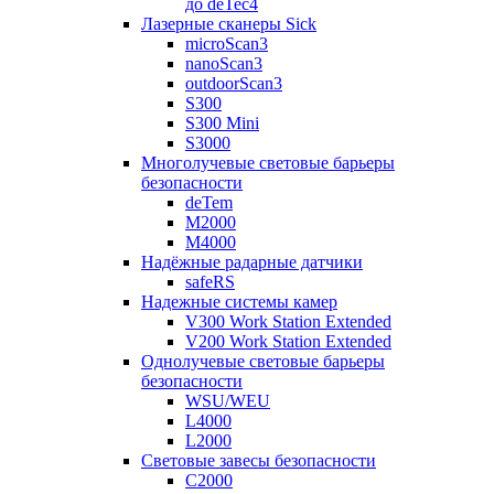
до deTec4
Лазерные сканеры Sick
microScan3
nanoScan3
outdoorScan3
S300
S300 Mini
S3000
Многолучевые световые барьеры
безопасности
deTem
M2000
M4000
Надёжные радарные датчики
safeRS
Надежные системы камер
V300 Work Station Extended
V200 Work Station Extended
Однолучевые световые барьеры
безопасности
WSU/WEU
L4000
L2000
Световые завесы безопасности
C2000