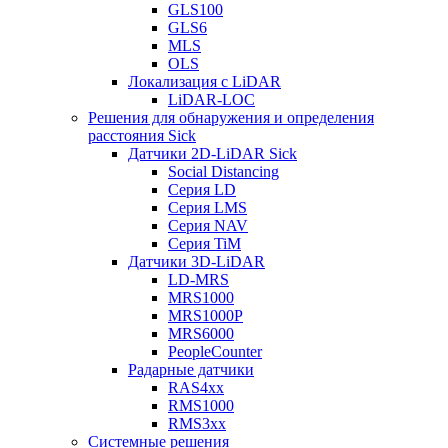
GLS100
GLS6
MLS
OLS
Локализация с LiDAR
LiDAR-LOC
Решения для обнаружения и определения
расстояния Sick
Датчики 2D-LiDAR Sick
Social Distancing
Серия LD
Серия LMS
Серия NAV
Серия TiM
Датчики 3D-LiDAR
LD-MRS
MRS1000
MRS1000P
MRS6000
PeopleCounter
Радарные датчики
RAS4xx
RMS1000
RMS3xx
Системные решения