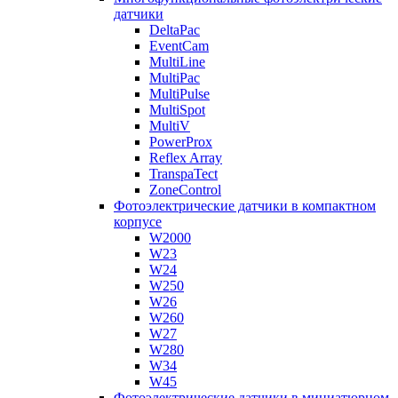
датчики
DeltaPac
EventCam
MultiLine
MultiPac
MultiPulse
MultiSpot
MultiV
PowerProx
Reflex Array
TranspaTect
ZoneControl
Фотоэлектрические датчики в компактном
корпусе
W2000
W23
W24
W250
W26
W260
W27
W280
W34
W45
Фотоэлектрические датчики в миниатюрном