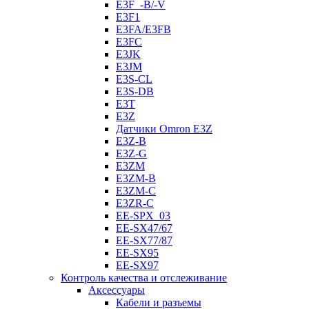
E3F_-B/-V
E3F1
E3FA/E3FB
E3FC
E3JK
E3JM
E3S-CL
E3S-DB
E3T
E3Z
Датчики Omron E3Z
E3Z-B
E3Z-G
E3ZM
E3ZM-B
E3ZM-C
E3ZR-C
EE-SPX_03
EE-SX47/67
EE-SX77/87
EE-SX95
EE-SX97
Контроль качества и отслеживание
Аксессуары
Кабели и разъемы