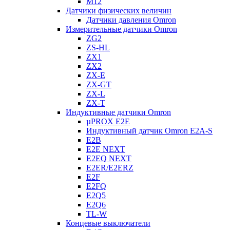
M12
Датчики физических величин
Датчики давления Omron
Измерительные датчики Omron
ZG2
ZS-HL
ZX1
ZX2
ZX-E
ZX-GT
ZX-L
ZX-T
Индуктивные датчики Omron
µPROX E2E
Индуктивный датчик Omron E2A-S
E2B
E2E NEXT
E2EQ NEXT
E2ER/E2ERZ
E2F
E2FQ
E2Q5
E2Q6
TL-W
Концевые выключатели