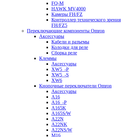
FQ-M
HAWK MV4000
Камеры FH/FZ
Контроллер технического зрения
FH/FZ5
Переключающие компоненты Omron
Аксессуары
Кабели и разъемы
Колодки для реле
Сборка реле
Клеммы
Аксессуары
XW5_-P
XW5_-S
XW6
Кнопочные переключатели Omron
Аксессуары
A16
A16_-P
A165K
A165S/W
A22N
A22NK
A22NS/W
M16