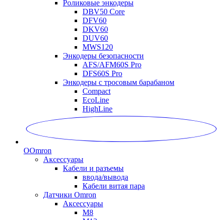
Роликовые энкодеры
DBV50 Core
DFV60
DKV60
DUV60
MWS120
Энкодеры безопасности
AFS/AFM60S Pro
DFS60S Pro
Энкодеры с тросовым барабаном
Compact
EcoLine
HighLine
O
Omron
Аксессуары
Кабели и разъемы
ввода/вывода
Кабели витая пара
Датчики Omron
Аксессуары
M8