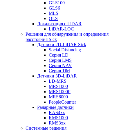
GLS100
GLS6
MLS
OLS
Локализация с LiDAR
LiDAR-LOC
Решения для обнаружения и определения
расстояния Sick
Датчики 2D-LiDAR Sick
Social Distancing
Серия LD
Серия LMS
Серия NAV
Серия TiM
Датчики 3D-LiDAR
LD-MRS
MRS1000
MRS1000P
MRS6000
PeopleCounter
Радарные датчики
RAS4xx
RMS1000
RMS3xx
Системные решения