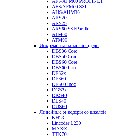
AFS/AFM60 PROFINET
AFS/AFM60 SSI
AHS/AHM36
ARS20
ARS25
ARS60 SSI/Parallel
ATM60
ATM90
Инкрементальные энкодеры
DBS36 Core
DBS50 Core
DBS60 Core
DBS60 Inox
DFS2x
DFS60
DFS60 Inox
DGS3x
DKS40
DLS40
DUS60
Линейные энкодеры со шкалой
KH53
Lincoder L230
MAX®
TTK70