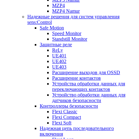
MZP4
MZP4 Namur
Надежные решения для систем управления
sens:Control
Safe Motion
Speed Monitor
Standstill Monitor
Защитные реле
ReLy
UE401
UE402
UE403
Расширение выходов для OSSD
Расширение контактов
Устройства обработки данных для
переключающих контактов
Устройство обработки данных для
датчиков безопасности
Контроллеры безопасности
Flexi Classic
Flexi Compact
Flexi Soft
Надежная цепь последовательного
включения