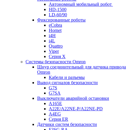
Автономный мобильный робот
HD-1500
LD-60/90
Фиксированные роботы
eCobra
Hornet
i4H
i4L
Quattro
Viper
Серия X
Системы безопасности Omron
Шнур соединительный для датчика привода
Omron
Кабели и разъемы
Вывод сигналов безопасности
G7S
G7SA
Выключатели аварийной остановки
A165E
A22E/A22NE-P/A22NE-PD
A4EG
Серия ER
Датчики систем безопасности
F3SG-RA