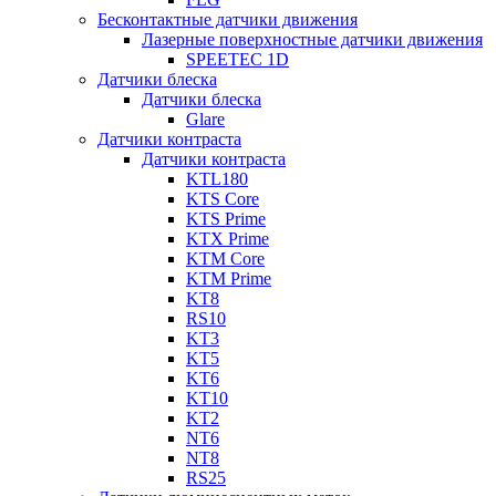
Бесконтактные датчики движения
Лазерные поверхностные датчики движения
SPEETEC 1D
Датчики блеска
Датчики блеска
Glare
Датчики контраста
Датчики контраста
KTL180
KTS Core
KTS Prime
KTX Prime
KTM Core
KTM Prime
KT8
RS10
KT3
KT5
KT6
KT10
KT2
NT6
NT8
RS25