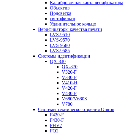
Калибровочная карта верификатора
Объектив
Подсветка
светофильтр
Удлинительное кольцо
Верификаторы качества печати
LVS-9510
LVS-9570
LVS-9580
LVS-9585
Системы идентификации
QX-830
QX-870
V320-F
V330-F
V410-H
V420-F
V430-F
V680/V680S
V780
Системы технического зрения Omron
F420-F
F430-F
FHV7
FQ2