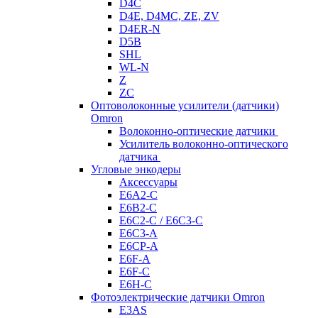
D4C
D4E, D4MC, ZE, ZV
D4ER-N
D5B
SHL
WL-N
Z
ZC
Оптоволоконные усилители (датчики)
Omron
Волоконно-оптические датчики
Усилитель волоконно-оптического
датчика
Угловые энкодеры
Аксессуары
E6A2-C
E6B2-C
E6C2-C / E6C3-C
E6C3-A
E6CP-A
E6F-A
E6F-C
E6H-C
Фотоэлектрические датчики Omron
E3AS