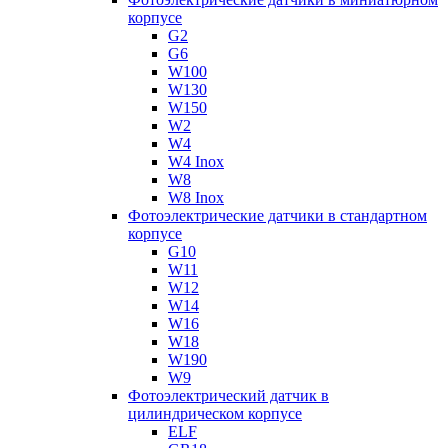
корпусе
G2
G6
W100
W130
W150
W2
W4
W4 Inox
W8
W8 Inox
Фотоэлектрические датчики в стандартном
корпусе
G10
W11
W12
W14
W16
W18
W190
W9
Фотоэлектрический датчик в
цилиндрическом корпусе
ELF