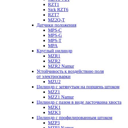
RZT1
Sick RZT6
RZT7
MZ2Q-T
Датчики положения
MPS-C
MPS-G
MPS-T
MPA
Круглый цилиндр
MZR1
MZR2
MZR2 Namur
Устойчивость к воздействию поля
от электросварки
MZU2
Цилиндр с затянутым на поршень штоком
MZZ1
MZZ1 Namur
Цилиндр с пазом в виде ласточкина хвоста
MZK1
MZK3
Цилиндр с профилированным штоком
MZP3
MZP3 Namur