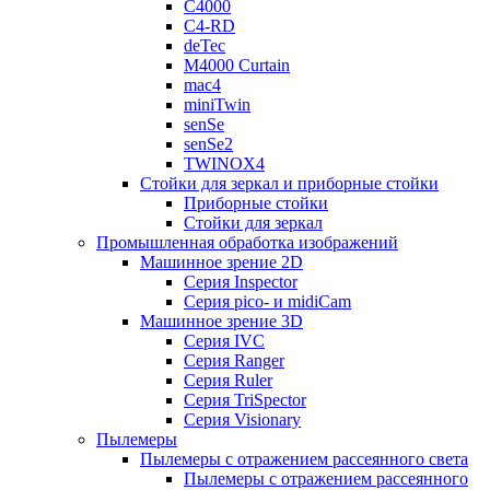
C4000
C4-RD
deTec
M4000 Curtain
mac4
miniTwin
senSe
senSe2
TWINOX4
Стойки для зеркал и приборные стойки
Приборные стойки
Стойки для зеркал
Промышленная обработка изображений
Машинное зрение 2D
Серия Inspector
Серия pico- и midiCam
Машинное зрение 3D
Серия IVC
Серия Ranger
Серия Ruler
Серия TriSpector
Серия Visionary
Пылемеры
Пылемеры с отражением рассеянного света
Пылемеры с отражением рассеянного