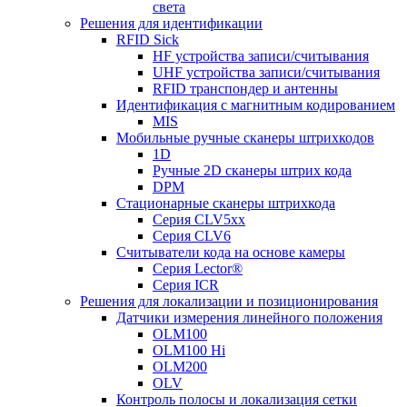
света
Решения для идентификации
RFID Sick
HF устройства записи/считывания
UHF устройства записи/считывания
RFID транспондер и антенны
Идентификация с магнитным кодированием
MIS
Мобильные ручные сканеры штрихкодов
1D
Ручные 2D сканеры штрих кода
DPM
Стационарные сканеры штрихкода
Серия CLV5xx
Серия CLV6
Считыватели кода на основе камеры
Серия Lector®
Серия ICR
Решения для локализации и позиционирования
Датчики измерения линейного положения
OLM100
OLM100 Hi
OLM200
OLV
Контроль полосы и локализация сетки