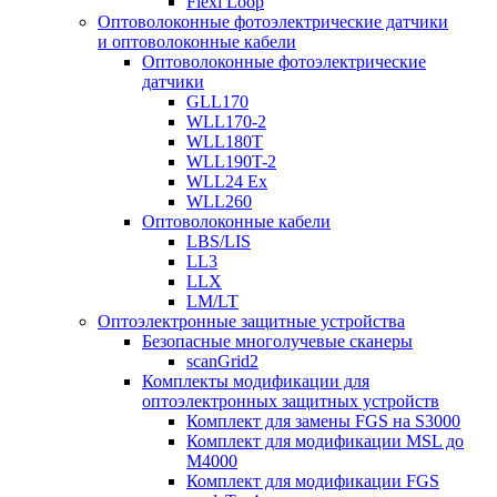
Flexi Loop
Оптоволоконные фотоэлектрические датчики
и оптоволоконные кабели
Оптоволоконные фотоэлектрические
датчики
GLL170
WLL170-2
WLL180T
WLL190T-2
WLL24 Ex
WLL260
Оптоволоконные кабели
LBS/LIS
LL3
LLX
LM/LT
Оптоэлектронные защитные устройства
Безопасные многолучевые сканеры
scanGrid2
Комплекты модификации для
оптоэлектронных защитных устройств
Комплект для замены FGS на S3000
Комплект для модификации MSL до
M4000
Комплект для модификации FGS