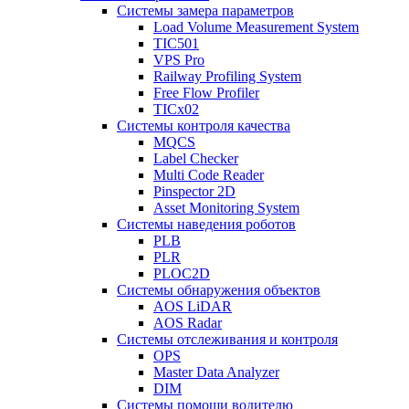
Системы замера параметров
Load Volume Measurement System
TIC501
VPS Pro
Railway Profiling System
Free Flow Profiler
TICx02
Системы контроля качества
MQCS
Label Checker
Multi Code Reader
Pinspector 2D
Asset Monitoring System
Системы наведения роботов
PLB
PLR
PLOC2D
Системы обнаружения объектов
AOS LiDAR
AOS Radar
Системы отслеживания и контроля
OPS
Master Data Analyzer
DIM
Системы помощи водителю