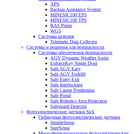
APS
Backup Assistance System
MINESIC100 EPS
MINESIC100 TPS
RAS Prime
WGS
Системы шлюзов
Telematic Data Collector
Системы и решения для безопасности
Системы обеспечения безопасности
AGV Dynamic Weather Assist
EnforceKey Single Door
Safe AGV Easy
Safe AGV Forklift
Safe Entry Exit
Safe Interlocking
Safe Linear Positioning
Safe Portal
Safe Robotics Area Protection
Safeguard Detector
Фотоэлектрические датчики Sick
Гибридные фотоэлектрические датчики
SimpleSense
SureSense
Многофункциональные фотоэлектрические