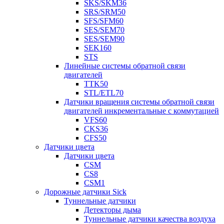
SKS/SKM36
SRS/SRM50
SFS/SFM60
SES/SEM70
SES/SEM90
SEK160
STS
Линейные системы обратной связи
двигателей
TTK50
STL/ETL70
Датчики вращения системы обратной связи
двигателей инкрементальные с коммутацией
VFS60
CKS36
CFS50
Датчики цвета
Датчики цвета
CSM
CS8
CSM1
Дорожные датчики Sick
Туннельные датчики
Детекторы дыма
Туннельные датчики качества воздуха