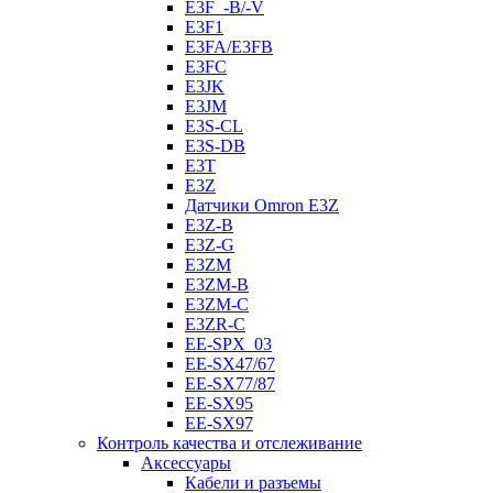
E3F_-B/-V
E3F1
E3FA/E3FB
E3FC
E3JK
E3JM
E3S-CL
E3S-DB
E3T
E3Z
Датчики Omron E3Z
E3Z-B
E3Z-G
E3ZM
E3ZM-B
E3ZM-C
E3ZR-C
EE-SPX_03
EE-SX47/67
EE-SX77/87
EE-SX95
EE-SX97
Контроль качества и отслеживание
Аксессуары
Кабели и разъемы