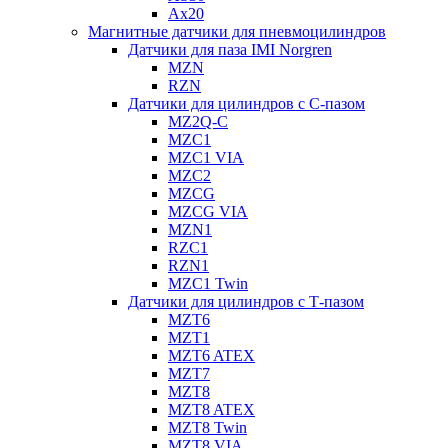
Ax20
Магнитные датчики для пневмоцилиндров
Датчики для паза IMI Norgren
MZN
RZN
Датчики для цилиндров с С-пазом
MZ2Q-C
MZC1
MZC1 VIA
MZC2
MZCG
MZCG VIA
MZN1
RZC1
RZN1
MZC1 Twin
Датчики для цилиндров с Т-пазом
MZT6
MZT1
MZT6 ATEX
MZT7
MZT8
MZT8 ATEX
MZT8 Twin
MZT8 VIA