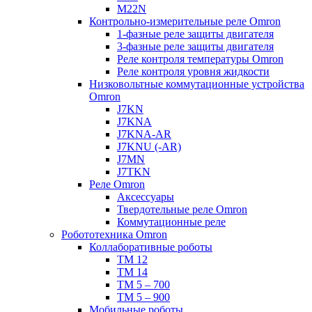
M22N
Контрольно-измерительные реле Omron
1-фазные реле защиты двигателя
3-фазные реле защиты двигателя
Реле контроля температуры Omron
Реле контроля уровня жидкости
Низковольтные коммутационные устройства
Omron
J7KN
J7KNA
J7KNA-AR
J7KNU (-AR)
J7MN
J7TKN
Реле Omron
Аксессуары
Твердотельные реле Omron
Коммутационные реле
Робототехника Omron
Коллаборативные роботы
TM 12
TM 14
TM 5 – 700
TM 5 – 900
Мобильные роботы