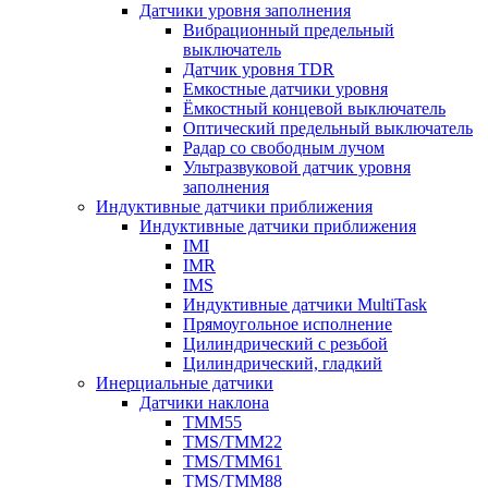
Датчики уровня заполнения
Вибрационный предельный
выключатель
Датчик уровня TDR
Емкостные датчики уровня
Ёмкостный концевой выключатель
Оптический предельный выключатель
Радар со свободным лучом
Ультразвуковой датчик уровня
заполнения
Индуктивные датчики приближения
Индуктивные датчики приближения
IMI
IMR
IMS
Индуктивные датчики MultiTask
Прямоугольное исполнение
Цилиндрический с резьбой
Цилиндрический, гладкий
Инерциальные датчики
Датчики наклона
TMM55
TMS/TMM22
TMS/TMM61
TMS/TMM88