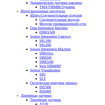
Динамические датчики наклона
TMS/TMM88 Dynamic
Интеграционные продукты
4Dpro-Соединительные изделия
Соединительные модули
Модули промышленной сети
Data Integration Machine
DIMA500
Sensor Integration Gateway
SIG100
SIG200
Sensor Integration Machine
SIM10xx
SIM200
SIM2x00
Sick SIM4000
Sensor Visualization
SID
SLT
Оптическая передача данных
ISD300
ISD400
Линейные датчики
Линейные датчики
AS30