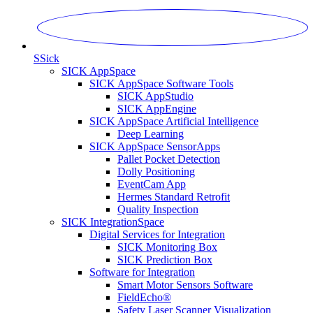
S
Sick
SICK AppSpace
SICK AppSpace Software Tools
SICK AppStudio
SICK AppEngine
SICK AppSpace Artificial Intelligence
Deep Learning
SICK AppSpace SensorApps
Pallet Pocket Detection
Dolly Positioning
EventCam App
Hermes Standard Retrofit
Quality Inspection
SICK IntegrationSpace
Digital Services for Integration
SICK Monitoring Box
SICK Prediction Box
Software for Integration
Smart Motor Sensors Software
FieldEcho®
Safety Laser Scanner Visualization