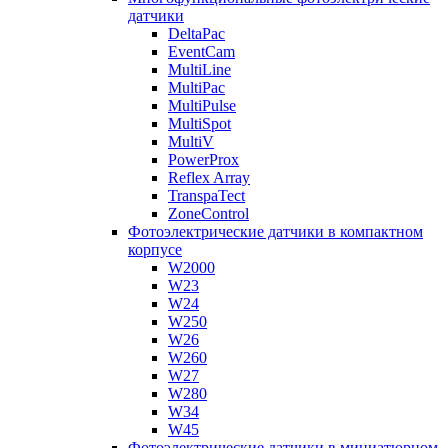
датчики
DeltaPac
EventCam
MultiLine
MultiPac
MultiPulse
MultiSpot
MultiV
PowerProx
Reflex Array
TranspaTect
ZoneControl
Фотоэлектрические датчики в компактном
корпусе
W2000
W23
W24
W250
W26
W260
W27
W280
W34
W45
Фотоэлектрические датчики в миниатюрном