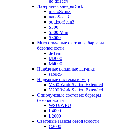
до deTec4
Лазерные сканеры Sick
microScan3
nanoScan3
outdoorScan3
S300
S300 Mini
S3000
Многолучевые световые барьеры
безопасности
deTem
M2000
M4000
Надёжные радарные датчики
safeRS
Надежные системы камер
V300 Work Station Extended
V200 Work Station Extended
Однолучевые световые барьеры
безопасности
WSU/WEU
L4000
L2000
Световые завесы безопасности
C2000