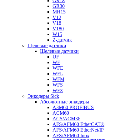
GR18
GR30
MH15
V12
V18
V180
W15
Z-датчик
Щелевые датчики
Щелевые датчики
UF
WF
WFE
WFL
WFM
WFS
WFZ
Энкодеры Sick
Абсолютные энкодеры
A3M60 PROFIBUS
ACM60
ACS/ACM36
AFS/AFM60 EtherCAT®
AFS/AFM60 EtherNet/IP
AFS/AFM60 Inox