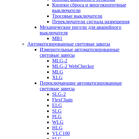
Кнопки сброса и многокнопочные
выключатели
Тросовые выключатели
Переключатели сигнала разрешения
Механические ригели для аварийного
выключателя
MB1
Автоматизированные световые завесы
Измерительные автоматизированные
световые завесы
MLG-2
MLG-2 WebChecker
MLG
XLG
Переключающие автоматизированные
световые завесы
SLG-2
FlexChain
ELG
SLG
PLG
WLG
HLG
VLC100
FLG