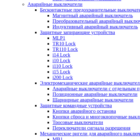
Аварийные выключатели
Бесконтактные предохранительные выключат
Магнитный аварийный выключатель
Преобразовательный аварийный выключ
Индуктивный аварийный выключатель
Защитные запирающие устройства
MLP1
TR10 Lock
TR110 Lock
i14 Lock
i10 Lock
i110 Lock
i15 Lock
i200 Lock
Электромеханические аварийные выключател
Аварийные выключатели с отдельным п
Позиционные аварийные выключатели
Шарнирные аварийные выключатели
Защитные командные устройства
Кнопки аварийного останова
Кнопки сброса и многокнопочные выкл
Тросовые выключатели
Переключатели сигнала разрешения
Механические ригели для аварийного выключ
MB1