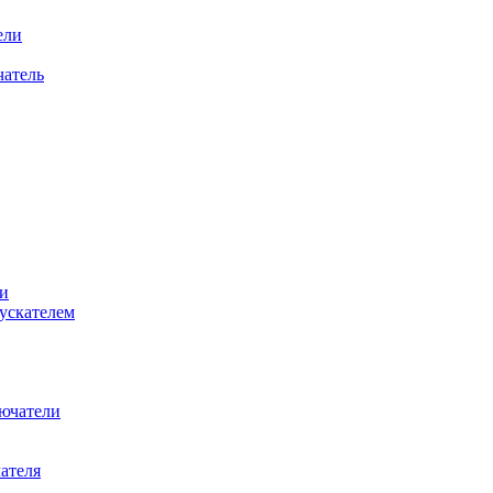
ели
атель
и
ускателем
ючатели
ателя