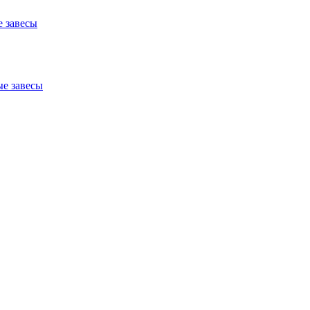
 завесы
е завесы