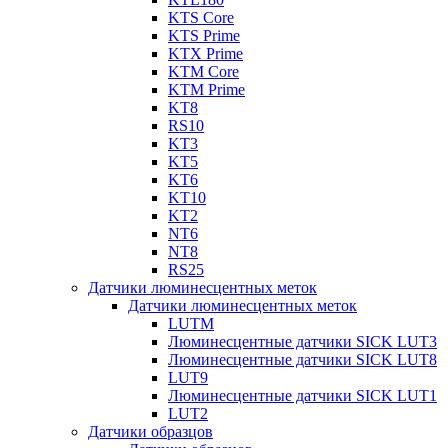
KTS Core
KTS Prime
KTX Prime
KTM Core
KTM Prime
KT8
RS10
KT3
KT5
KT6
KT10
KT2
NT6
NT8
RS25
Датчики люминесцентных меток
Датчики люминесцентных меток
LUTM
Люминесцентные датчики SICK LUT3
Люминесцентные датчики SICK LUT8
LUT9
Люминесцентные датчики SICK LUT1
LUT2
Датчики образцов