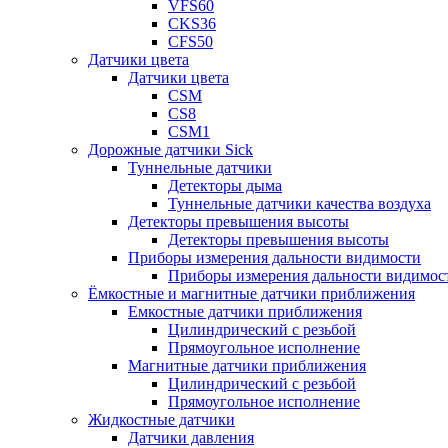
VFS60
CKS36
CFS50
Датчики цвета
Датчики цвета
CSM
CS8
CSM1
Дорожные датчики Sick
Туннельные датчики
Детекторы дыма
Туннельные датчики качества воздуха
Детекторы превышения высоты
Детекторы превышения высоты
Приборы измерения дальности видимости
Приборы измерения дальности видимос
Ёмкостные и магнитные датчики приближения
Емкостные датчики приближения
Цилиндрический с резьбой
Прямоугольное исполнение
Магнитные датчики приближения
Цилиндрический с резьбой
Прямоугольное исполнение
Жидкостные датчики
Датчики давления