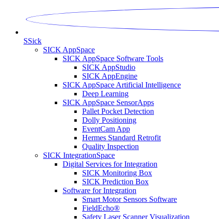
S
Sick
SICK AppSpace
SICK AppSpace Software Tools
SICK AppStudio
SICK AppEngine
SICK AppSpace Artificial Intelligence
Deep Learning
SICK AppSpace SensorApps
Pallet Pocket Detection
Dolly Positioning
EventCam App
Hermes Standard Retrofit
Quality Inspection
SICK IntegrationSpace
Digital Services for Integration
SICK Monitoring Box
SICK Prediction Box
Software for Integration
Smart Motor Sensors Software
FieldEcho®
Safety Laser Scanner Visualization