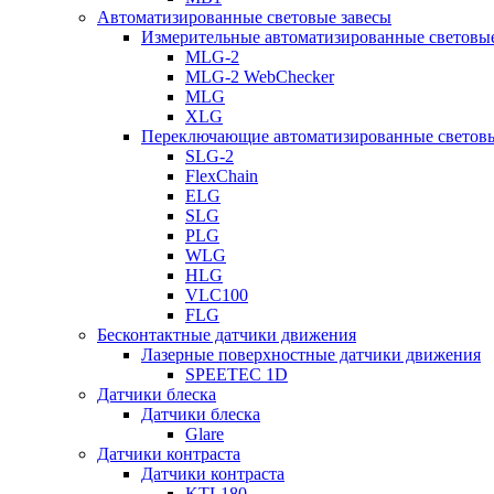
Автоматизированные световые завесы
Измерительные автоматизированные световые
MLG-2
MLG-2 WebChecker
MLG
XLG
Переключающие автоматизированные световы
SLG-2
FlexChain
ELG
SLG
PLG
WLG
HLG
VLC100
FLG
Бесконтактные датчики движения
Лазерные поверхностные датчики движения
SPEETEC 1D
Датчики блеска
Датчики блеска
Glare
Датчики контраста
Датчики контраста
KTL180