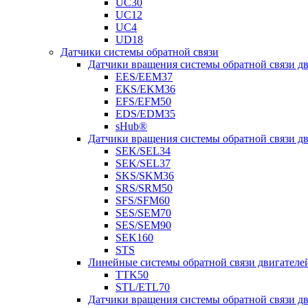
UC30
UC12
UC4
UD18
Датчики системы обратной связи
Датчики вращения системы обратной связи 
EES/EEM37
EKS/EKM36
EFS/EFM50
EDS/EDM35
sHub®
Датчики вращения системы обратной связи 
SEK/SEL34
SEK/SEL37
SKS/SKM36
SRS/SRM50
SFS/SFM60
SES/SEM70
SES/SEM90
SEK160
STS
Линейные системы обратной связи двигателе
TTK50
STL/ETL70
Датчики вращения системы обратной связи д