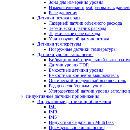
Зонд для измерения уровня
Измерительный преобразователь давлен
Реле давления
Датчики потока воды
Лазерный датчик объемного расхода
Термический датчик расхода
Термическое реле расхода
Ультразвуковой датчик потока
Датчики температуры
Погружные датчики температуры
Датчики уровня заполнения
Вибрационный предельный выключател
Датчик уровня TDR
Емкостные датчики уровня
Ёмкостный концевой выключатель
Оптический предельный выключатель
Радар со свободным лучом
Ультразвуковой датчик уровня заполнен
Индуктивные датчики приближения
Индуктивные датчики приближения
IMI
IMR
IMS
Индуктивные датчики MultiTask
Прямоугольное исполнение