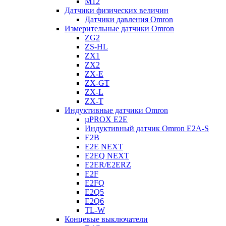
M12
Датчики физических величин
Датчики давления Omron
Измерительные датчики Omron
ZG2
ZS-HL
ZX1
ZX2
ZX-E
ZX-GT
ZX-L
ZX-T
Индуктивные датчики Omron
µPROX E2E
Индуктивный датчик Omron E2A-S
E2B
E2E NEXT
E2EQ NEXT
E2ER/E2ERZ
E2F
E2FQ
E2Q5
E2Q6
TL-W
Концевые выключатели