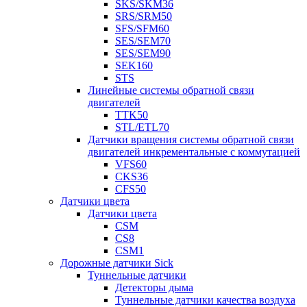
SKS/SKM36
SRS/SRM50
SFS/SFM60
SES/SEM70
SES/SEM90
SEK160
STS
Линейные системы обратной связи
двигателей
TTK50
STL/ETL70
Датчики вращения системы обратной связи
двигателей инкрементальные с коммутацией
VFS60
CKS36
CFS50
Датчики цвета
Датчики цвета
CSM
CS8
CSM1
Дорожные датчики Sick
Туннельные датчики
Детекторы дыма
Туннельные датчики качества воздуха