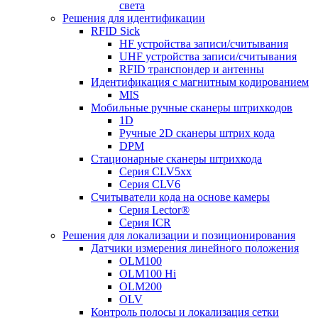
света
Решения для идентификации
RFID Sick
HF устройства записи/считывания
UHF устройства записи/считывания
RFID транспондер и антенны
Идентификация с магнитным кодированием
MIS
Мобильные ручные сканеры штрихкодов
1D
Ручные 2D сканеры штрих кода
DPM
Стационарные сканеры штрихкода
Серия CLV5xx
Серия CLV6
Считыватели кода на основе камеры
Серия Lector®
Серия ICR
Решения для локализации и позиционирования
Датчики измерения линейного положения
OLM100
OLM100 Hi
OLM200
OLV
Контроль полосы и локализация сетки