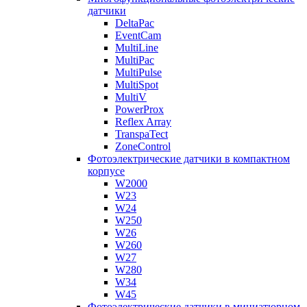
датчики
DeltaPac
EventCam
MultiLine
MultiPac
MultiPulse
MultiSpot
MultiV
PowerProx
Reflex Array
TranspaTect
ZoneControl
Фотоэлектрические датчики в компактном
корпусе
W2000
W23
W24
W250
W26
W260
W27
W280
W34
W45
Фотоэлектрические датчики в миниатюрном