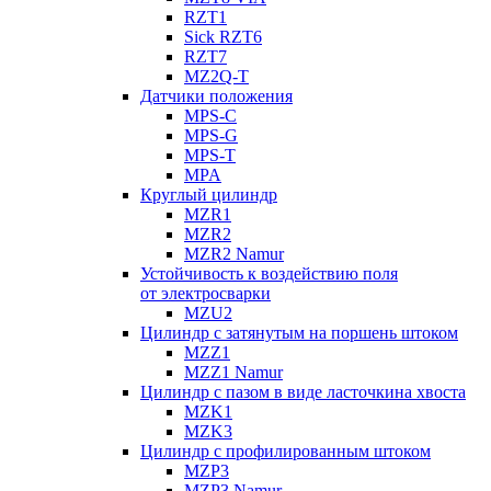
RZT1
Sick RZT6
RZT7
MZ2Q-T
Датчики положения
MPS-C
MPS-G
MPS-T
MPA
Круглый цилиндр
MZR1
MZR2
MZR2 Namur
Устойчивость к воздействию поля
от электросварки
MZU2
Цилиндр с затянутым на поршень штоком
MZZ1
MZZ1 Namur
Цилиндр с пазом в виде ласточкина хвоста
MZK1
MZK3
Цилиндр с профилированным штоком
MZP3
MZP3 Namur