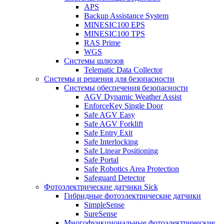
APS
Backup Assistance System
MINESIC100 EPS
MINESIC100 TPS
RAS Prime
WGS
Системы шлюзов
Telematic Data Collector
Системы и решения для безопасности
Системы обеспечения безопасности
AGV Dynamic Weather Assist
EnforceKey Single Door
Safe AGV Easy
Safe AGV Forklift
Safe Entry Exit
Safe Interlocking
Safe Linear Positioning
Safe Portal
Safe Robotics Area Protection
Safeguard Detector
Фотоэлектрические датчики Sick
Гибридные фотоэлектрические датчики
SimpleSense
SureSense
Многофункциональные фотоэлектрические