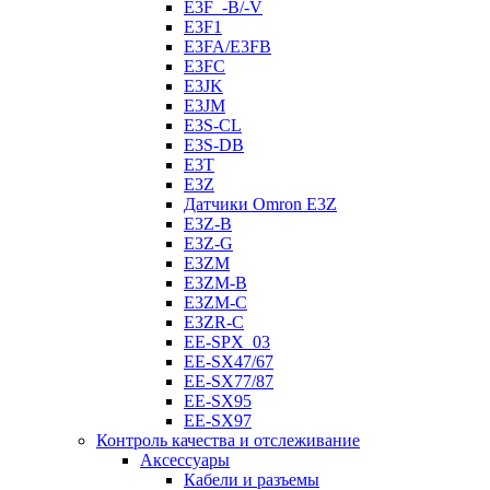
E3F_-B/-V
E3F1
E3FA/E3FB
E3FC
E3JK
E3JM
E3S-CL
E3S-DB
E3T
E3Z
Датчики Omron E3Z
E3Z-B
E3Z-G
E3ZM
E3ZM-B
E3ZM-C
E3ZR-C
EE-SPX_03
EE-SX47/67
EE-SX77/87
EE-SX95
EE-SX97
Контроль качества и отслеживание
Аксессуары
Кабели и разъемы