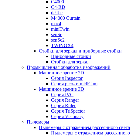
C4000
C4-RD
deTec
M4000 Curtain
mac4
miniTwin
senSe
senSe2
TWINOX4
Стойки для зеркал и приборные стойки
Приборные стойки
Стойки для зеркал
Промышленная обработка изображений
Машинное зрение 2D
Серия Inspector
Серия pico- и midiCam
Машинное зрение 3D
Серия IVC
Серия Ranger
Серия Ruler
Серия TriSpector
Серия Visionary
Пылемеры
Пылемеры с отражением рассеянного света
Пылемеры с отражением рассеянного