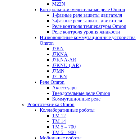
M22N
Контрольно-измерительные реле Omron
1-фазные реле защиты двигателя
3-фазные реле защиты двигателя
Реле контроля температуры Omron
Реле контроля уровня жидкости
Низковольтные коммутационные устройства
Omron
J7KN
J7KNA
J7KNA-AR
J7KNU (-AR)
J7MN
J7TKN
Реле Omron
Аксессуары
Твердотельные реле Omron
Коммутационные реле
Робототехника Omron
Коллаборативные роботы
TM 12
TM 14
TM 5 – 700
TM 5 – 900
Мобильные роботы