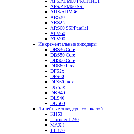
AFS/AFM60 PROFINET
AFS/AFM60 SSI
AHS/AHM36
ARS20
ARS25
ARS60 SSI/Parallel
ATM60
ATM90
Инкрементальные энкодеры
DBS36 Core
DBS50 Core
DBS60 Core
DBS60 Inox
DFS2x
DFS60
DFS60 Inox
DGS3x
DKS40
DLS40
DUS60
Линейные энкодеры со шкалой
KH53
Lincoder L230
MAX®
TTK70