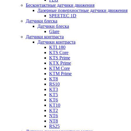
Бесконтактные датчики движения
Лазерные поверхностные датчики движения
SPEETEC 1D
Датчики блеска
Датчики блеска
Glare
Датчики контраста
Датчики контраста
KTL180
KTS Core
KTS Prime
KTX Prime
KTM Core
KTM Prime
KT8
RS10
KT3
KT5
KT6
KT10
KT2
NT6
NT8
RS25