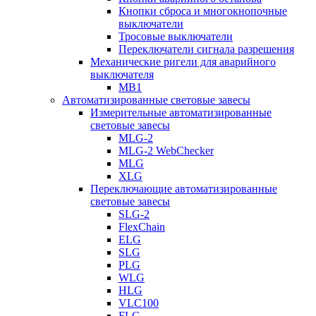
Кнопки сброса и многокнопочные
выключатели
Тросовые выключатели
Переключатели сигнала разрешения
Механические ригели для аварийного
выключателя
MB1
Автоматизированные световые завесы
Измерительные автоматизированные
световые завесы
MLG-2
MLG-2 WebChecker
MLG
XLG
Переключающие автоматизированные
световые завесы
SLG-2
FlexChain
ELG
SLG
PLG
WLG
HLG
VLC100
FLG