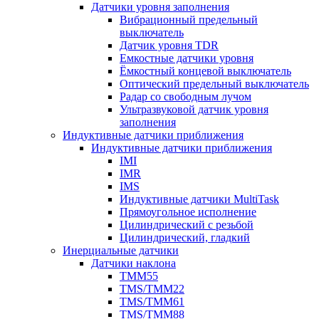
Датчики уровня заполнения
Вибрационный предельный
выключатель
Датчик уровня TDR
Емкостные датчики уровня
Ёмкостный концевой выключатель
Оптический предельный выключатель
Радар со свободным лучом
Ультразвуковой датчик уровня
заполнения
Индуктивные датчики приближения
Индуктивные датчики приближения
IMI
IMR
IMS
Индуктивные датчики MultiTask
Прямоугольное исполнение
Цилиндрический с резьбой
Цилиндрический, гладкий
Инерциальные датчики
Датчики наклона
TMM55
TMS/TMM22
TMS/TMM61
TMS/TMM88