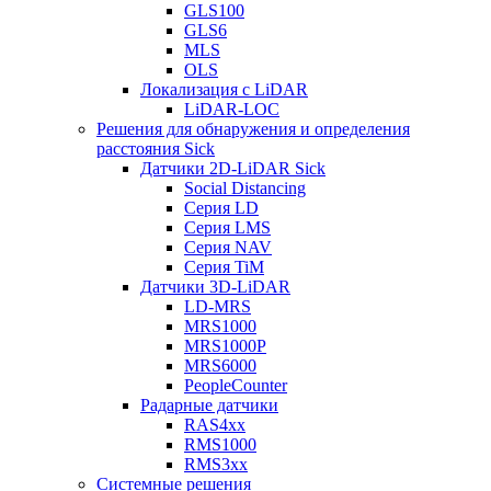
GLS100
GLS6
MLS
OLS
Локализация с LiDAR
LiDAR-LOC
Решения для обнаружения и определения
расстояния Sick
Датчики 2D-LiDAR Sick
Social Distancing
Серия LD
Серия LMS
Серия NAV
Серия TiM
Датчики 3D-LiDAR
LD-MRS
MRS1000
MRS1000P
MRS6000
PeopleCounter
Радарные датчики
RAS4xx
RMS1000
RMS3xx
Системные решения