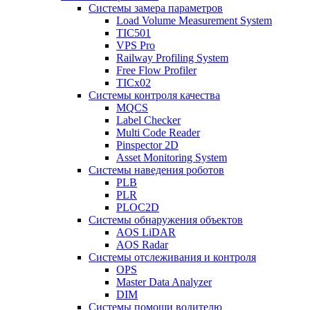
Системы замера параметров
Load Volume Measurement System
TIC501
VPS Pro
Railway Profiling System
Free Flow Profiler
TICx02
Системы контроля качества
MQCS
Label Checker
Multi Code Reader
Pinspector 2D
Asset Monitoring System
Системы наведения роботов
PLB
PLR
PLOC2D
Системы обнаружения объектов
AOS LiDAR
AOS Radar
Системы отслеживания и контроля
OPS
Master Data Analyzer
DIM
Системы помощи водителю