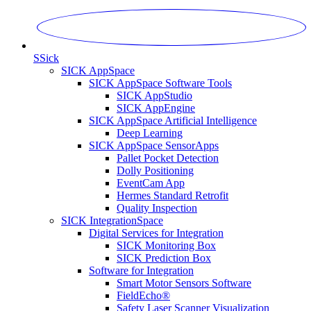
S
Sick
SICK AppSpace
SICK AppSpace Software Tools
SICK AppStudio
SICK AppEngine
SICK AppSpace Artificial Intelligence
Deep Learning
SICK AppSpace SensorApps
Pallet Pocket Detection
Dolly Positioning
EventCam App
Hermes Standard Retrofit
Quality Inspection
SICK IntegrationSpace
Digital Services for Integration
SICK Monitoring Box
SICK Prediction Box
Software for Integration
Smart Motor Sensors Software
FieldEcho®
Safety Laser Scanner Visualization