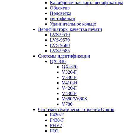
Калибровочная карта верификатора
Объектив
Подсветка
светофильтр
Удлинительное кольцо
Верификаторы качества печати
LVS-9510
LVS-9570
LVS-9580
LVS-9585
Системы идентификации
QX-830
QX-870
V320-F
V330-F
V410-H
V420-F
V430-F
V680/V680S
V780
Системы технического зрения Omron
F420-F
F430-F
FHV7
FQ2