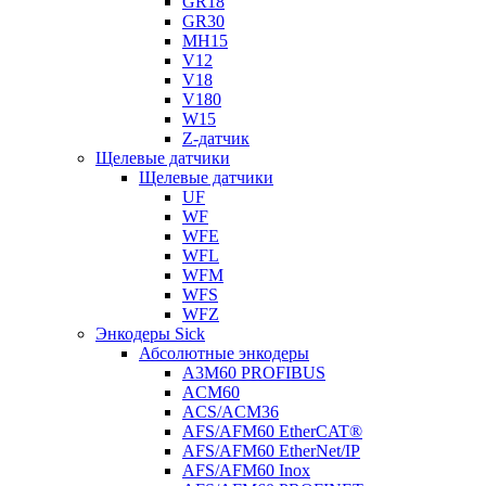
GR18
GR30
MH15
V12
V18
V180
W15
Z-датчик
Щелевые датчики
Щелевые датчики
UF
WF
WFE
WFL
WFM
WFS
WFZ
Энкодеры Sick
Абсолютные энкодеры
A3M60 PROFIBUS
ACM60
ACS/ACM36
AFS/AFM60 EtherCAT®
AFS/AFM60 EtherNet/IP
AFS/AFM60 Inox