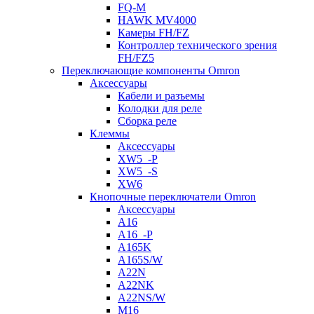
FQ-M
HAWK MV4000
Камеры FH/FZ
Контроллер технического зрения
FH/FZ5
Переключающие компоненты Omron
Аксессуары
Кабели и разъемы
Колодки для реле
Сборка реле
Клеммы
Аксессуары
XW5_-P
XW5_-S
XW6
Кнопочные переключатели Omron
Аксессуары
A16
A16_-P
A165K
A165S/W
A22N
A22NK
A22NS/W
M16