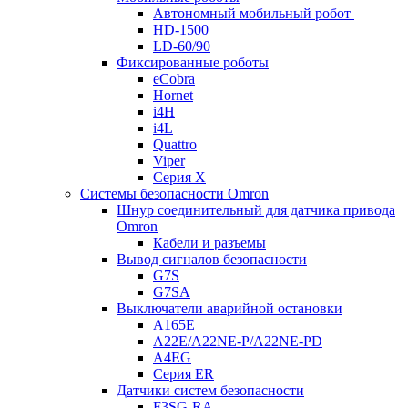
Автономный мобильный робот
HD-1500
LD-60/90
Фиксированные роботы
eCobra
Hornet
i4H
i4L
Quattro
Viper
Серия X
Системы безопасности Omron
Шнур соединительный для датчика привода
Omron
Кабели и разъемы
Вывод сигналов безопасности
G7S
G7SA
Выключатели аварийной остановки
A165E
A22E/A22NE-P/A22NE-PD
A4EG
Серия ER
Датчики систем безопасности
F3SG-RA