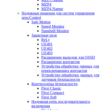
MZP4
MZP4 Namur
Надежные решения для систем управления
sens:Control
Safe Motion
Speed Monitor
Standstill Monitor
Защитные реле
ReLy
UE401
UE402
UE403
Расширение выходов для OSSD
Расширение контактов
Устройства обработки данных для
переключающих контактов
Устройство обработки данных для
датчиков безопасности
Контроллеры безопасности
Flexi Classic
Flexi Compact
Flexi Soft
Надежная цепь последовательного
включения