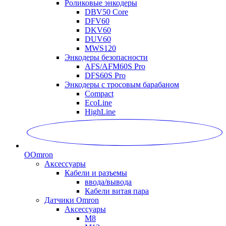
Роликовые энкодеры
DBV50 Core
DFV60
DKV60
DUV60
MWS120
Энкодеры безопасности
AFS/AFM60S Pro
DFS60S Pro
Энкодеры с тросовым барабаном
Compact
EcoLine
HighLine
O
Omron
Аксессуары
Кабели и разъемы
ввода/вывода
Кабели витая пара
Датчики Omron
Аксессуары
M8