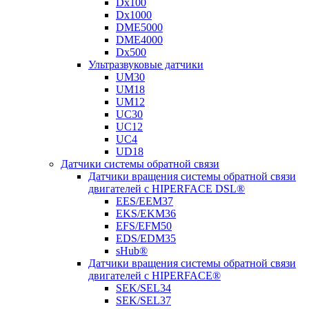
Dx100
Dx1000
DME5000
DME4000
Dx500
Ультразвуковые датчики
UM30
UM18
UM12
UC30
UC12
UC4
UD18
Датчики системы обратной связи
Датчики вращения системы обратной связи
двигателей с HIPERFACE DSL®
EES/EEM37
EKS/EKM36
EFS/EFM50
EDS/EDM35
sHub®
Датчики вращения системы обратной связи
двигателей с HIPERFACE®
SEK/SEL34
SEK/SEL37