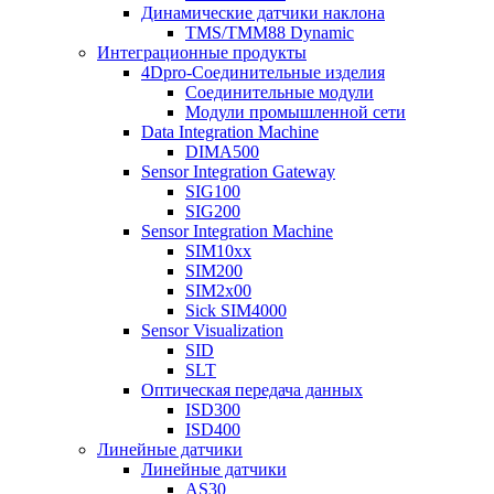
Динамические датчики наклона
TMS/TMM88 Dynamic
Интеграционные продукты
4Dpro-Соединительные изделия
Соединительные модули
Модули промышленной сети
Data Integration Machine
DIMA500
Sensor Integration Gateway
SIG100
SIG200
Sensor Integration Machine
SIM10xx
SIM200
SIM2x00
Sick SIM4000
Sensor Visualization
SID
SLT
Оптическая передача данных
ISD300
ISD400
Линейные датчики
Линейные датчики
AS30