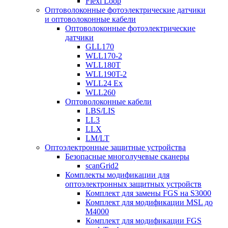
Flexi Loop
Оптоволоконные фотоэлектрические датчики
и оптоволоконные кабели
Оптоволоконные фотоэлектрические
датчики
GLL170
WLL170-2
WLL180T
WLL190T-2
WLL24 Ex
WLL260
Оптоволоконные кабели
LBS/LIS
LL3
LLX
LM/LT
Оптоэлектронные защитные устройства
Безопасные многолучевые сканеры
scanGrid2
Комплекты модификации для
оптоэлектронных защитных устройств
Комплект для замены FGS на S3000
Комплект для модификации MSL до
M4000
Комплект для модификации FGS