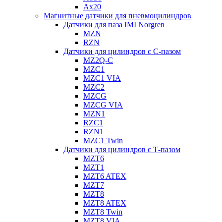
Ax20
Магнитные датчики для пневмоцилиндров
Датчики для паза IMI Norgren
MZN
RZN
Датчики для цилиндров с С-пазом
MZ2Q-C
MZC1
MZC1 VIA
MZC2
MZCG
MZCG VIA
MZN1
RZC1
RZN1
MZC1 Twin
Датчики для цилиндров с Т-пазом
MZT6
MZT1
MZT6 ATEX
MZT7
MZT8
MZT8 ATEX
MZT8 Twin
MZT8 VIA