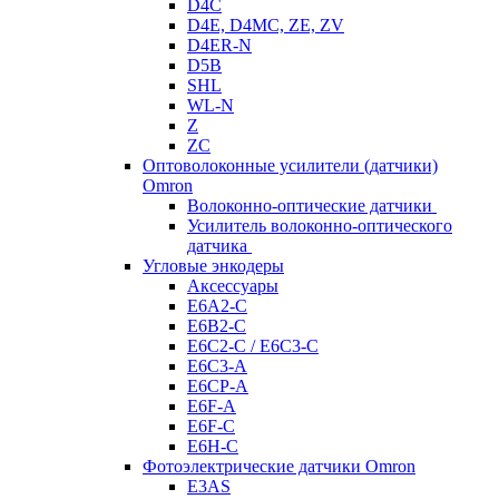
D4C
D4E, D4MC, ZE, ZV
D4ER-N
D5B
SHL
WL-N
Z
ZC
Оптоволоконные усилители (датчики)
Omron
Волоконно-оптические датчики
Усилитель волоконно-оптического
датчика
Угловые энкодеры
Аксессуары
E6A2-C
E6B2-C
E6C2-C / E6C3-C
E6C3-A
E6CP-A
E6F-A
E6F-C
E6H-C
Фотоэлектрические датчики Omron
E3AS