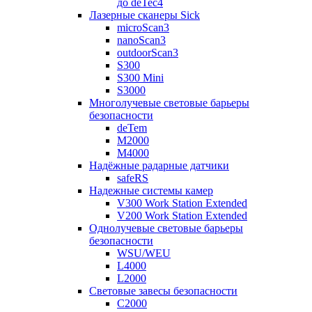
до deTec4
Лазерные сканеры Sick
microScan3
nanoScan3
outdoorScan3
S300
S300 Mini
S3000
Многолучевые световые барьеры
безопасности
deTem
M2000
M4000
Надёжные радарные датчики
safeRS
Надежные системы камер
V300 Work Station Extended
V200 Work Station Extended
Однолучевые световые барьеры
безопасности
WSU/WEU
L4000
L2000
Световые завесы безопасности
C2000