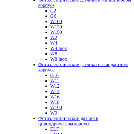
корпусе
G2
G6
W100
W130
W150
W2
W4
W4 Inox
W8
W8 Inox
Фотоэлектрические датчики в стандартном
корпусе
G10
W11
W12
W14
W16
W18
W190
W9
Фотоэлектрический датчик в
цилиндрическом корпусе
ELF