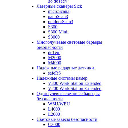
до deTec4
Лазерные сканеры Sick
microScan3
nanoScan3
outdoorScan3
S300
S300 Mini
S3000
Многолучевые световые барьеры
безопасности
deTem
M2000
M4000
Надёжные радарные датчики
safeRS
Надежные системы камер
V300 Work Station Extended
V200 Work Station Extended
Однолучевые световые барьеры
безопасности
WSU/WEU
L4000
L2000
Световые завесы безопасности
C2000