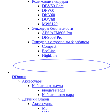
Роликовые энкодеры
DBV50 Core
DFV60
DKV60
DUV60
MWS120
Энкодеры безопасности
AFS/AFM60S Pro
DFS60S Pro
Энкодеры с тросовым барабаном
Compact
EcoLine
HighLine
O
Omron
Аксессуары
Кабели и разъемы
ввода/вывода
Кабели витая пара
Датчики Omron
Аксессуары
M8