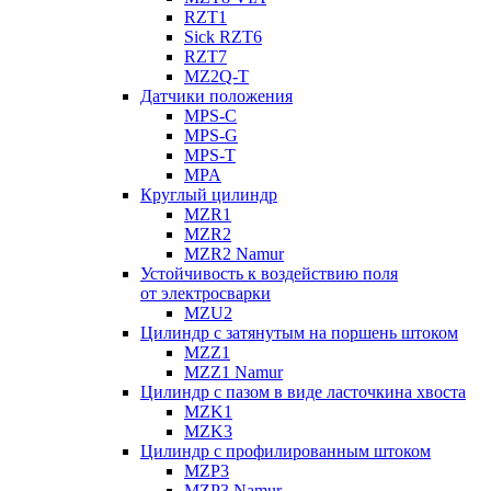
RZT1
Sick RZT6
RZT7
MZ2Q-T
Датчики положения
MPS-C
MPS-G
MPS-T
MPA
Круглый цилиндр
MZR1
MZR2
MZR2 Namur
Устойчивость к воздействию поля
от электросварки
MZU2
Цилиндр с затянутым на поршень штоком
MZZ1
MZZ1 Namur
Цилиндр с пазом в виде ласточкина хвоста
MZK1
MZK3
Цилиндр с профилированным штоком
MZP3
MZP3 Namur