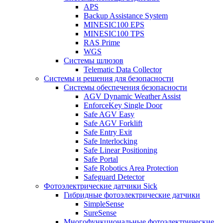
APS
Backup Assistance System
MINESIC100 EPS
MINESIC100 TPS
RAS Prime
WGS
Системы шлюзов
Telematic Data Collector
Системы и решения для безопасности
Системы обеспечения безопасности
AGV Dynamic Weather Assist
EnforceKey Single Door
Safe AGV Easy
Safe AGV Forklift
Safe Entry Exit
Safe Interlocking
Safe Linear Positioning
Safe Portal
Safe Robotics Area Protection
Safeguard Detector
Фотоэлектрические датчики Sick
Гибридные фотоэлектрические датчики
SimpleSense
SureSense
Многофункциональные фотоэлектрические