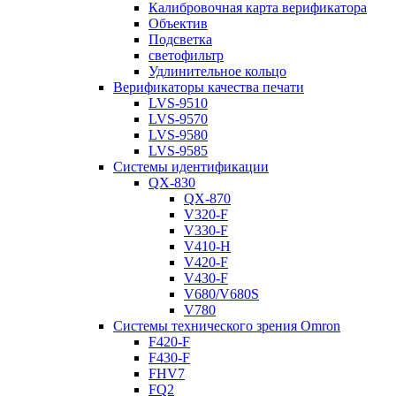
Калибровочная карта верификатора
Объектив
Подсветка
светофильтр
Удлинительное кольцо
Верификаторы качества печати
LVS-9510
LVS-9570
LVS-9580
LVS-9585
Системы идентификации
QX-830
QX-870
V320-F
V330-F
V410-H
V420-F
V430-F
V680/V680S
V780
Системы технического зрения Omron
F420-F
F430-F
FHV7
FQ2