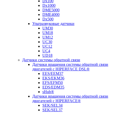
Dx100
Dx1000
DME5000
DME4000
Dx500
Ультразвуковые датчики
UM30
UM18
UM12
UC30
UC12
UC4
UD18
Датчики системы обратной связи
Датчики вращения системы обратной связи
двигателей с HIPERFACE DSL®
EES/EEM37
EKS/EKM36
EFS/EFM50
EDS/EDM35
sHub®
Датчики вращения системы обратной связи
двигателей с HIPERFACE®
SEK/SEL34
SEK/SEL37