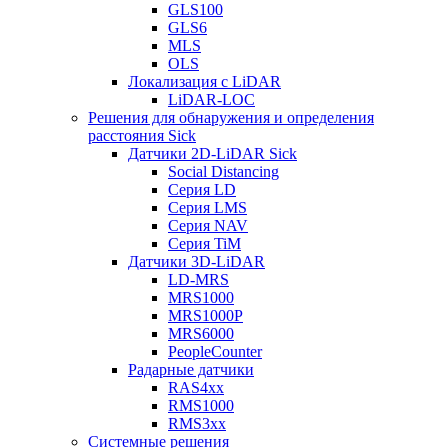
GLS100
GLS6
MLS
OLS
Локализация с LiDAR
LiDAR-LOC
Решения для обнаружения и определения
расстояния Sick
Датчики 2D-LiDAR Sick
Social Distancing
Серия LD
Серия LMS
Серия NAV
Серия TiM
Датчики 3D-LiDAR
LD-MRS
MRS1000
MRS1000P
MRS6000
PeopleCounter
Радарные датчики
RAS4xx
RMS1000
RMS3xx
Системные решения