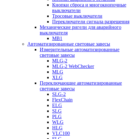
Кнопки сброса и многокнопочные
выключатели
Тросовые выключатели
Переключатели сигнала разрешения
Механические ригели для аварийного
выключателя
MB1
Автоматизированные световые завесы
Измерительные автоматизированные
световые завесы
MLG-2
MLG-2 WebChecker
MLG
XLG
Переключающие автоматизированные
световые завесы
SLG-2
FlexChain
ELG
SLG
PLG
WLG
HLG
VLC100
FLG