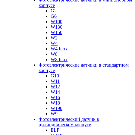
корпусе
G2
G6
W100
W130
W150
W2
W4
W4 Inox
W8
W8 Inox
Фотоэлектрические датчики в стандартном
корпусе
G10
W11
W12
W14
W16
W18
W190
W9
Фотоэлектрический датчик в
цилиндрическом корпусе
ELF