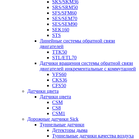
SKS/SKM36
SRS/SRM50
SFS/SFM60
SES/SEM70
SES/SEM90
SEK160
STS
Линейные системы обратной связи
двигателей
TTK50
STL/ETL70
Датчики вращения системы обратной связи
двигателей инкрементальные с коммутацией
VFS60
CKS36
CFS50
Датчики цвета
Датчики цвета
CSM
CS8
CSM1
Дорожные датчики Sick
Туннельные датчики
Детекторы дыма
Туннельные датчики качества воздуха