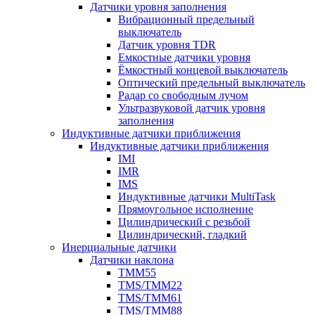
Датчики уровня заполнения
Вибрационный предельный
выключатель
Датчик уровня TDR
Емкостные датчики уровня
Ёмкостный концевой выключатель
Оптический предельный выключатель
Радар со свободным лучом
Ультразвуковой датчик уровня
заполнения
Индуктивные датчики приближения
Индуктивные датчики приближения
IMI
IMR
IMS
Индуктивные датчики MultiTask
Прямоугольное исполнение
Цилиндрический с резьбой
Цилиндрический, гладкий
Инерциальные датчики
Датчики наклона
TMM55
TMS/TMM22
TMS/TMM61
TMS/TMM88