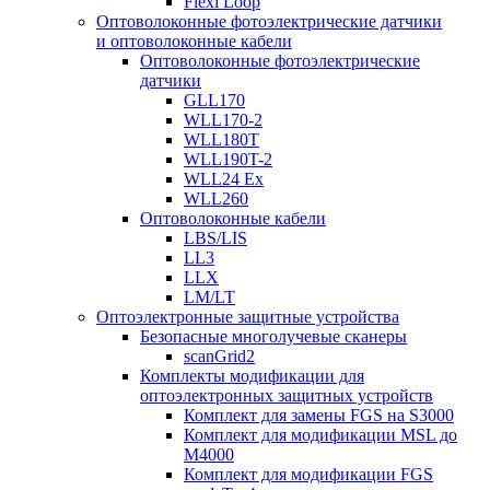
Flexi Loop
Оптоволоконные фотоэлектрические датчики
и оптоволоконные кабели
Оптоволоконные фотоэлектрические
датчики
GLL170
WLL170-2
WLL180T
WLL190T-2
WLL24 Ex
WLL260
Оптоволоконные кабели
LBS/LIS
LL3
LLX
LM/LT
Оптоэлектронные защитные устройства
Безопасные многолучевые сканеры
scanGrid2
Комплекты модификации для
оптоэлектронных защитных устройств
Комплект для замены FGS на S3000
Комплект для модификации MSL до
M4000
Комплект для модификации FGS