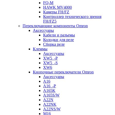
FQ-M
HAWK MV4000
Камеры FH/FZ
Контроллер технического зрения
FH/FZ5
Переключающие компоненты Omron
Аксессуары
Кабели и разъемы
Колодки для реле
Сборка реле
Клеммы
Аксессуары
XW5_-P
XW5_-S
XW6
Кнопочные переключатели Omron
Аксессуары
A16
A16_-P
A165K
A165S/W
A22N
A22NK
A22NS/W
M16