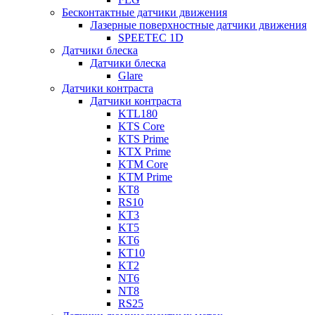
Бесконтактные датчики движения
Лазерные поверхностные датчики движения
SPEETEC 1D
Датчики блеска
Датчики блеска
Glare
Датчики контраста
Датчики контраста
KTL180
KTS Core
KTS Prime
KTX Prime
KTM Core
KTM Prime
KT8
RS10
KT3
KT5
KT6
KT10
KT2
NT6
NT8
RS25