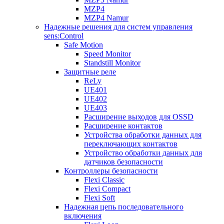
MZP4
MZP4 Namur
Надежные решения для систем управления
sens:Control
Safe Motion
Speed Monitor
Standstill Monitor
Защитные реле
ReLy
UE401
UE402
UE403
Расширение выходов для OSSD
Расширение контактов
Устройства обработки данных для
переключающих контактов
Устройство обработки данных для
датчиков безопасности
Контроллеры безопасности
Flexi Classic
Flexi Compact
Flexi Soft
Надежная цепь последовательного
включения