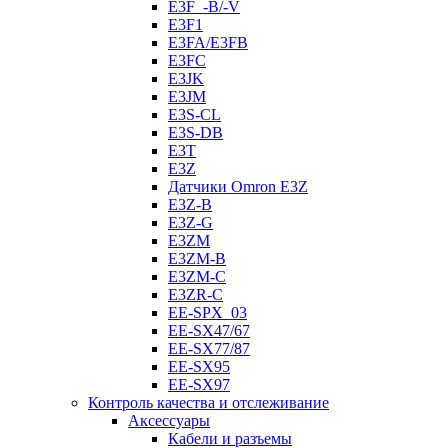
E3F_-B/-V
E3F1
E3FA/E3FB
E3FC
E3JK
E3JM
E3S-CL
E3S-DB
E3T
E3Z
Датчики Omron E3Z
E3Z-B
E3Z-G
E3ZM
E3ZM-B
E3ZM-C
E3ZR-C
EE-SPX_03
EE-SX47/67
EE-SX77/87
EE-SX95
EE-SX97
Контроль качества и отслеживание
Аксессуары
Кабели и разъемы