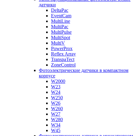
датчики
DeltaPac
EventCam
MultiLine
MultiPac
MultiPulse
MultiSpot
MultiV
PowerProx
Reflex Array
TranspaTect
ZoneControl
Фотоэлектрические датчики в компактном
корпусе
W2000
W23
W24
W250
W26
W260
W27
W280
W34
W45
Фотоэлектрические датчики в миниатюрном