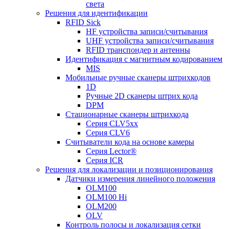
света
Решения для идентификации
RFID Sick
HF устройства записи/считывания
UHF устройства записи/считывания
RFID транспондер и антенны
Идентификация с магнитным кодированием
MIS
Мобильные ручные сканеры штрихкодов
1D
Ручные 2D сканеры штрих кода
DPM
Стационарные сканеры штрихкода
Серия CLV5xx
Серия CLV6
Считыватели кода на основе камеры
Серия Lector®
Серия ICR
Решения для локализации и позиционирования
Датчики измерения линейного положения
OLM100
OLM100 Hi
OLM200
OLV
Контроль полосы и локализация сетки