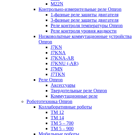
M22N
Контрольно-измерительные реле Omron
1-фазные реле защиты двигателя
3-фазные реле защиты двигателя
Реле контроля температуры Omron
Реле контроля уровня жидкости
Низковольтные коммутационные устройства
Omron
J7KN
J7KNA
J7KNA-AR
J7KNU (-AR)
J7MN
J7TKN
Реле Omron
Аксессуары
Твердотельные реле Omron
Коммутационные реле
Робототехника Omron
Коллаборативные роботы
TM 12
TM 14
TM 5 – 700
TM 5 – 900
Мобильные роботы