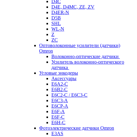
D4C
D4E, D4MC, ZE, ZV
D4ER-N
D5B
SHL
WL-N
Z
ZC
Оптоволоконные усилители (датчики)
Omron
Волоконно-оптические датчики
Усилитель волоконно-оптического
датчика
Угловые энкодеры
Аксессуары
E6A2-C
E6B2-C
E6C2-C / E6C3-C
E6C3-A
E6CP-A
E6F-A
E6F-C
E6H-C
Фотоэлектрические датчики Omron
E3AS