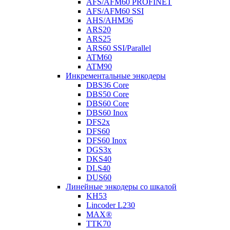
AFS/AFM60 PROFINET
AFS/AFM60 SSI
AHS/AHM36
ARS20
ARS25
ARS60 SSI/Parallel
ATM60
ATM90
Инкрементальные энкодеры
DBS36 Core
DBS50 Core
DBS60 Core
DBS60 Inox
DFS2x
DFS60
DFS60 Inox
DGS3x
DKS40
DLS40
DUS60
Линейные энкодеры со шкалой
KH53
Lincoder L230
MAX®
TTK70