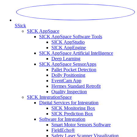
S
Sick
SICK AppSpace
SICK AppSpace Software Tools
SICK AppStudio
SICK AppEngine
SICK AppSpace Artificial Intelligence
Deep Learning
SICK AppSpace SensorApps
Pallet Pocket Detection
Dolly Positioning
EventCam App
Hermes Standard Retrofit
Quality Inspection
SICK IntegrationSpace
Digital Services for Integration
SICK Monitoring Box
SICK Prediction Box
Software for Integration
Smart Motor Sensors Software
FieldEcho®
Safety Laser Scanner Visualization