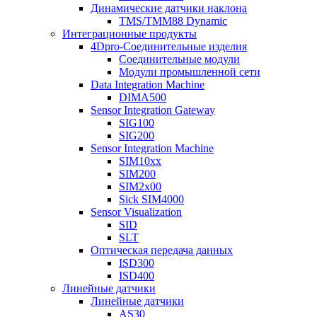
Динамические датчики наклона
TMS/TMM88 Dynamic
Интеграционные продукты
4Dpro-Соединительные изделия
Соединительные модули
Модули промышленной сети
Data Integration Machine
DIMA500
Sensor Integration Gateway
SIG100
SIG200
Sensor Integration Machine
SIM10xx
SIM200
SIM2x00
Sick SIM4000
Sensor Visualization
SID
SLT
Оптическая передача данных
ISD300
ISD400
Линейные датчики
Линейные датчики
AS30