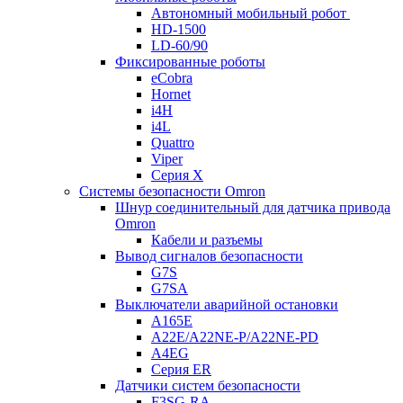
Автономный мобильный робот
HD-1500
LD-60/90
Фиксированные роботы
eCobra
Hornet
i4H
i4L
Quattro
Viper
Серия X
Системы безопасности Omron
Шнур соединительный для датчика привода
Omron
Кабели и разъемы
Вывод сигналов безопасности
G7S
G7SA
Выключатели аварийной остановки
A165E
A22E/A22NE-P/A22NE-PD
A4EG
Серия ER
Датчики систем безопасности
F3SG-RA