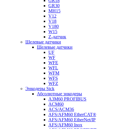
GR18
GR30
MH15
V12
V18
V180
W15
Z-датчик
Щелевые датчики
Щелевые датчики
UF
WF
WFE
WFL
WFM
WFS
WFZ
Энкодеры Sick
Абсолютные энкодеры
A3M60 PROFIBUS
ACM60
ACS/ACM36
AFS/AFM60 EtherCAT®
AFS/AFM60 EtherNet/IP
AFS/AFM60 Inox