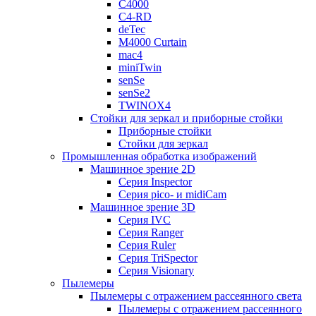
C4000
C4-RD
deTec
M4000 Curtain
mac4
miniTwin
senSe
senSe2
TWINOX4
Стойки для зеркал и приборные стойки
Приборные стойки
Стойки для зеркал
Промышленная обработка изображений
Машинное зрение 2D
Серия Inspector
Серия pico- и midiCam
Машинное зрение 3D
Серия IVC
Серия Ranger
Серия Ruler
Серия TriSpector
Серия Visionary
Пылемеры
Пылемеры с отражением рассеянного света
Пылемеры с отражением рассеянного