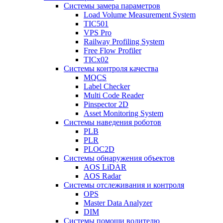
Системы замера параметров
Load Volume Measurement System
TIC501
VPS Pro
Railway Profiling System
Free Flow Profiler
TICx02
Системы контроля качества
MQCS
Label Checker
Multi Code Reader
Pinspector 2D
Asset Monitoring System
Системы наведения роботов
PLB
PLR
PLOC2D
Системы обнаружения объектов
AOS LiDAR
AOS Radar
Системы отслеживания и контроля
OPS
Master Data Analyzer
DIM
Системы помощи водителю