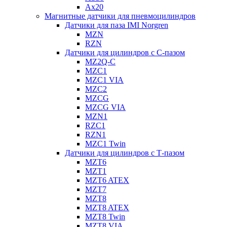
Ax20
Магнитные датчики для пневмоцилиндров
Датчики для паза IMI Norgren
MZN
RZN
Датчики для цилиндров с С-пазом
MZ2Q-C
MZC1
MZC1 VIA
MZC2
MZCG
MZCG VIA
MZN1
RZC1
RZN1
MZC1 Twin
Датчики для цилиндров с Т-пазом
MZT6
MZT1
MZT6 ATEX
MZT7
MZT8
MZT8 ATEX
MZT8 Twin
MZT8 VIA