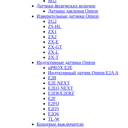
M12
Датчики физических величин
Датчики давления Omron
Измерительные датчики Omron
ZG2
ZS-HL
ZX1
ZX2
ZX-E
ZX-GT
ZX-L
ZX-T
Индуктивные датчики Omron
µPROX E2E
Индуктивный датчик Omron E2A-S
E2B
E2E NEXT
E2EQ NEXT
E2ER/E2ERZ
E2F
E2FQ
E2Q5
E2Q6
TL-W
Концевые выключатели