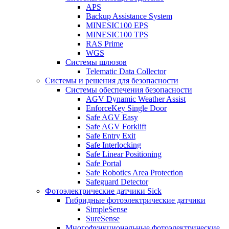
APS
Backup Assistance System
MINESIC100 EPS
MINESIC100 TPS
RAS Prime
WGS
Системы шлюзов
Telematic Data Collector
Системы и решения для безопасности
Системы обеспечения безопасности
AGV Dynamic Weather Assist
EnforceKey Single Door
Safe AGV Easy
Safe AGV Forklift
Safe Entry Exit
Safe Interlocking
Safe Linear Positioning
Safe Portal
Safe Robotics Area Protection
Safeguard Detector
Фотоэлектрические датчики Sick
Гибридные фотоэлектрические датчики
SimpleSense
SureSense
Многофункциональные фотоэлектрические