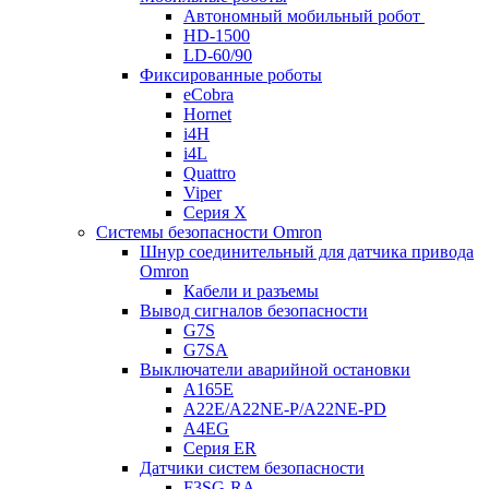
Автономный мобильный робот
HD-1500
LD-60/90
Фиксированные роботы
eCobra
Hornet
i4H
i4L
Quattro
Viper
Серия X
Системы безопасности Omron
Шнур соединительный для датчика привода
Omron
Кабели и разъемы
Вывод сигналов безопасности
G7S
G7SA
Выключатели аварийной остановки
A165E
A22E/A22NE-P/A22NE-PD
A4EG
Серия ER
Датчики систем безопасности
F3SG-RA