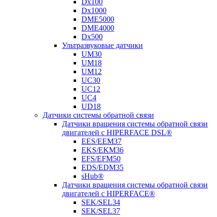
Dx100
Dx1000
DME5000
DME4000
Dx500
Ультразвуковые датчики
UM30
UM18
UM12
UC30
UC12
UC4
UD18
Датчики системы обратной связи
Датчики вращения системы обратной связи
двигателей с HIPERFACE DSL®
EES/EEM37
EKS/EKM36
EFS/EFM50
EDS/EDM35
sHub®
Датчики вращения системы обратной связи
двигателей с HIPERFACE®
SEK/SEL34
SEK/SEL37