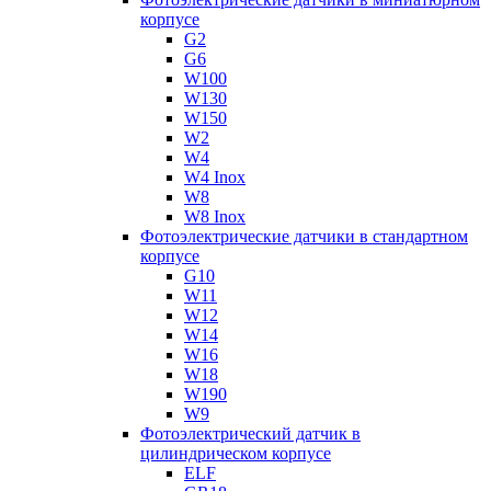
корпусе
G2
G6
W100
W130
W150
W2
W4
W4 Inox
W8
W8 Inox
Фотоэлектрические датчики в стандартном
корпусе
G10
W11
W12
W14
W16
W18
W190
W9
Фотоэлектрический датчик в
цилиндрическом корпусе
ELF