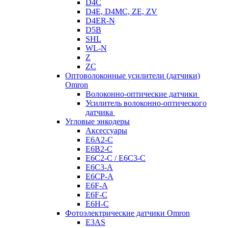
D4C
D4E, D4MC, ZE, ZV
D4ER-N
D5B
SHL
WL-N
Z
ZC
Оптоволоконные усилители (датчики)
Omron
Волоконно-оптические датчики
Усилитель волоконно-оптического
датчика
Угловые энкодеры
Аксессуары
E6A2-C
E6B2-C
E6C2-C / E6C3-C
E6C3-A
E6CP-A
E6F-A
E6F-C
E6H-C
Фотоэлектрические датчики Omron
E3AS