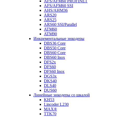
AFS/AFM60 PROFINET
AFS/AFM60 SSI
AHS/AHM36
ARS20
ARS25
ARS60 SSI/Parallel
ATM60
ATM90
Инкрементальные энкодеры
DBS36 Core
DBS50 Core
DBS60 Core
DBS60 Inox
DFS2x
DFS60
DFS60 Inox
DGS3x
DKS40
DLS40
DUS60
Линейные энкодеры со шкалой
KH53
Lincoder L230
MAX®
TTK70