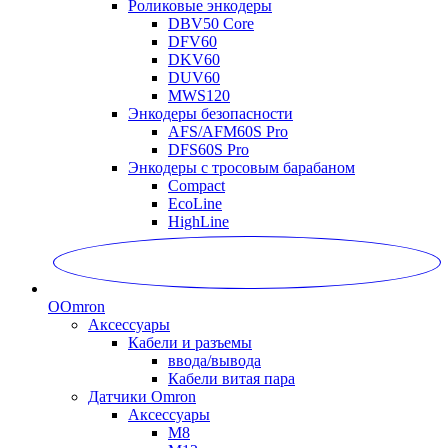
Роликовые энкодеры
DBV50 Core
DFV60
DKV60
DUV60
MWS120
Энкодеры безопасности
AFS/AFM60S Pro
DFS60S Pro
Энкодеры с тросовым барабаном
Compact
EcoLine
HighLine
O
Omron
Аксессуары
Кабели и разъемы
ввода/вывода
Кабели витая пара
Датчики Omron
Аксессуары
M8