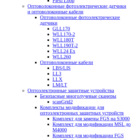
Flexi Loop
Оптоволоконные фотоэлектрические датчики
и оптоволоконные кабели
Оптоволоконные фотоэлектрические
датчики
GLL170
WLL170-2
WLL180T
WLL190T-2
WLL24 Ex
WLL260
Оптоволоконные кабели
LBS/LIS
LL3
LLX
LM/LT
Оптоэлектронные защитные устройства
Безопасные многолучевые сканеры
scanGrid2
Комплекты модификации для
оптоэлектронных защитных устройств
Комплект для замены FGS на S3000
Комплект для модификации MSL до
M4000
Комплект для модификации FGS