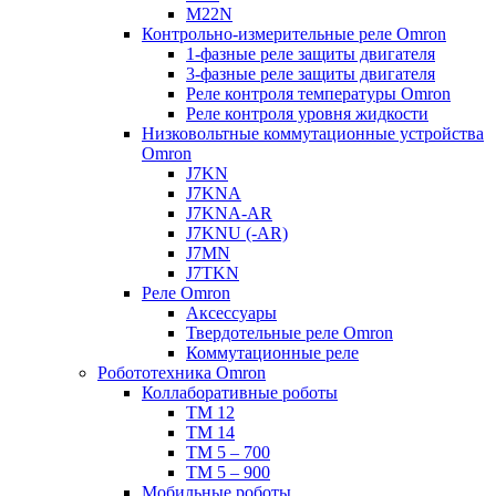
M22N
Контрольно-измерительные реле Omron
1-фазные реле защиты двигателя
3-фазные реле защиты двигателя
Реле контроля температуры Omron
Реле контроля уровня жидкости
Низковольтные коммутационные устройства
Omron
J7KN
J7KNA
J7KNA-AR
J7KNU (-AR)
J7MN
J7TKN
Реле Omron
Аксессуары
Твердотельные реле Omron
Коммутационные реле
Робототехника Omron
Коллаборативные роботы
TM 12
TM 14
TM 5 – 700
TM 5 – 900
Мобильные роботы