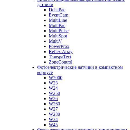
датчики
DeltaPac
EventCam
MultiLine
MultiPac
MultiPulse
MultiSpot
MultiV
PowerProx
Reflex Array
TranspaTect
ZoneControl
Фотоэлектрические датчики в компактном
корпусе
W2000
W23
W24
W250
W26
W260
W27
W280
W34
W45
Фотоэлектрические датчики в миниатюрном