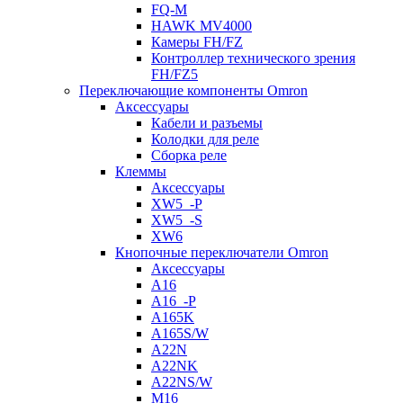
FQ-M
HAWK MV4000
Камеры FH/FZ
Контроллер технического зрения
FH/FZ5
Переключающие компоненты Omron
Аксессуары
Кабели и разъемы
Колодки для реле
Сборка реле
Клеммы
Аксессуары
XW5_-P
XW5_-S
XW6
Кнопочные переключатели Omron
Аксессуары
A16
A16_-P
A165K
A165S/W
A22N
A22NK
A22NS/W
M16