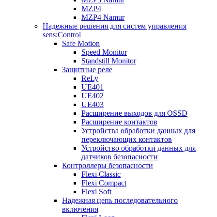
MZP4
MZP4 Namur
Надежные решения для систем управления
sens:Control
Safe Motion
Speed Monitor
Standstill Monitor
Защитные реле
ReLy
UE401
UE402
UE403
Расширение выходов для OSSD
Расширение контактов
Устройства обработки данных для
переключающих контактов
Устройство обработки данных для
датчиков безопасности
Контроллеры безопасности
Flexi Classic
Flexi Compact
Flexi Soft
Надежная цепь последовательного
включения