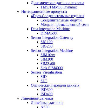
Динамические датчики наклона
TMS/TMM88 Dynamic
Интеграционные продукты
4Dpro-Соединительные изделия
Соединительные модули
Модули промышленной сети
Data Integration Machine
DIMA500
Sensor Integration Gateway
SIG100
SIG200
Sensor Integration Machine
SIM10xx
SIM200
SIM2x00
Sick SIM4000
Sensor Visualization
SID
SLT
Оптическая передача данных
ISD300
ISD400
Линейные датчики
Линейные датчики
AS30