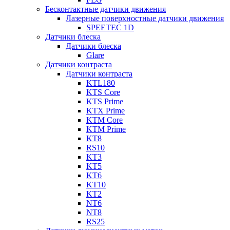
Бесконтактные датчики движения
Лазерные поверхностные датчики движения
SPEETEC 1D
Датчики блеска
Датчики блеска
Glare
Датчики контраста
Датчики контраста
KTL180
KTS Core
KTS Prime
KTX Prime
KTM Core
KTM Prime
KT8
RS10
KT3
KT5
KT6
KT10
KT2
NT6
NT8
RS25