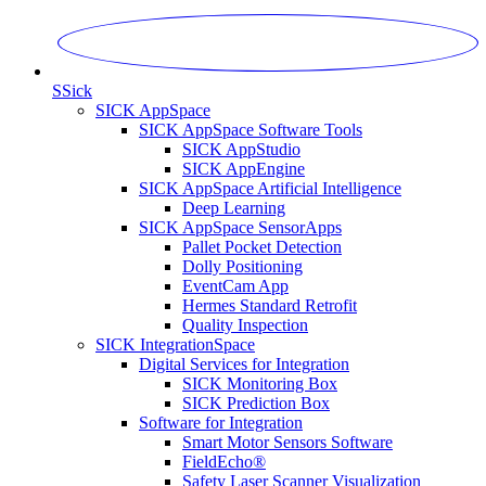
S
Sick
SICK AppSpace
SICK AppSpace Software Tools
SICK AppStudio
SICK AppEngine
SICK AppSpace Artificial Intelligence
Deep Learning
SICK AppSpace SensorApps
Pallet Pocket Detection
Dolly Positioning
EventCam App
Hermes Standard Retrofit
Quality Inspection
SICK IntegrationSpace
Digital Services for Integration
SICK Monitoring Box
SICK Prediction Box
Software for Integration
Smart Motor Sensors Software
FieldEcho®
Safety Laser Scanner Visualization