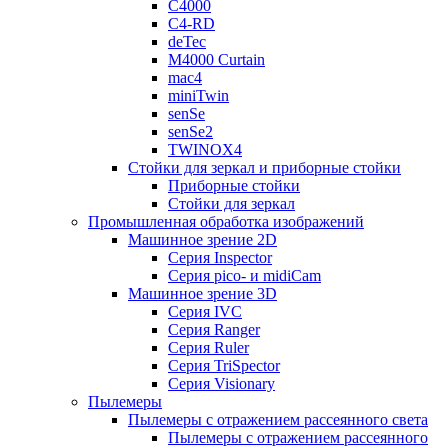
C4000
C4-RD
deTec
M4000 Curtain
mac4
miniTwin
senSe
senSe2
TWINOX4
Стойки для зеркал и приборные стойки
Приборные стойки
Стойки для зеркал
Промышленная обработка изображений
Машинное зрение 2D
Серия Inspector
Серия pico- и midiCam
Машинное зрение 3D
Серия IVC
Серия Ranger
Серия Ruler
Серия TriSpector
Серия Visionary
Пылемеры
Пылемеры с отражением рассеянного света
Пылемеры с отражением рассеянного