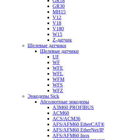
GR18
GR30
MH15
V12
V18
V180
W15
Z-датчик
Щелевые датчики
Щелевые датчики
UF
WF
WFE
WFL
WFM
WFS
WFZ
Энкодеры Sick
Абсолютные энкодеры
A3M60 PROFIBUS
ACM60
ACS/ACM36
AFS/AFM60 EtherCAT®
AFS/AFM60 EtherNet/IP
AFS/AFM60 Inox