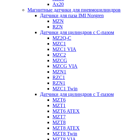
Ax20
Магнитные датчики для пневмоцилиндров
Датчики для паза IMI Norgren
MZN
RZN
Датчики для цилиндров с С-пазом
MZ2Q-C
MZC1
MZC1 VIA
MZC2
MZCG
MZCG VIA
MZN1
RZC1
RZN1
MZC1 Twin
Датчики для цилиндров с Т-пазом
MZT6
MZT1
MZT6 ATEX
MZT7
MZT8
MZT8 ATEX
MZT8 Twin
MZT8 VIA