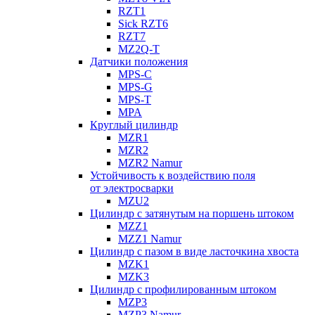
RZT1
Sick RZT6
RZT7
MZ2Q-T
Датчики положения
MPS-C
MPS-G
MPS-T
MPA
Круглый цилиндр
MZR1
MZR2
MZR2 Namur
Устойчивость к воздействию поля
от электросварки
MZU2
Цилиндр с затянутым на поршень штоком
MZZ1
MZZ1 Namur
Цилиндр с пазом в виде ласточкина хвоста
MZK1
MZK3
Цилиндр с профилированным штоком
MZP3
MZP3 Namur