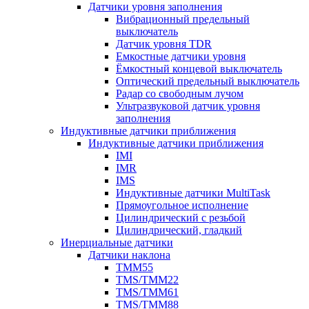
Датчики уровня заполнения
Вибрационный предельный
выключатель
Датчик уровня TDR
Емкостные датчики уровня
Ёмкостный концевой выключатель
Оптический предельный выключатель
Радар со свободным лучом
Ультразвуковой датчик уровня
заполнения
Индуктивные датчики приближения
Индуктивные датчики приближения
IMI
IMR
IMS
Индуктивные датчики MultiTask
Прямоугольное исполнение
Цилиндрический с резьбой
Цилиндрический, гладкий
Инерциальные датчики
Датчики наклона
TMM55
TMS/TMM22
TMS/TMM61
TMS/TMM88