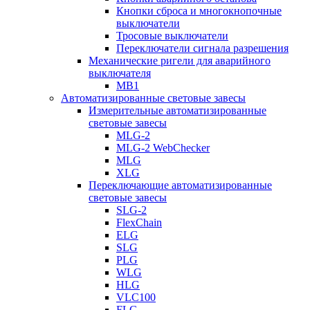
Кнопки сброса и многокнопочные
выключатели
Тросовые выключатели
Переключатели сигнала разрешения
Механические ригели для аварийного
выключателя
MB1
Автоматизированные световые завесы
Измерительные автоматизированные
световые завесы
MLG-2
MLG-2 WebChecker
MLG
XLG
Переключающие автоматизированные
световые завесы
SLG-2
FlexChain
ELG
SLG
PLG
WLG
HLG
VLC100
FLG