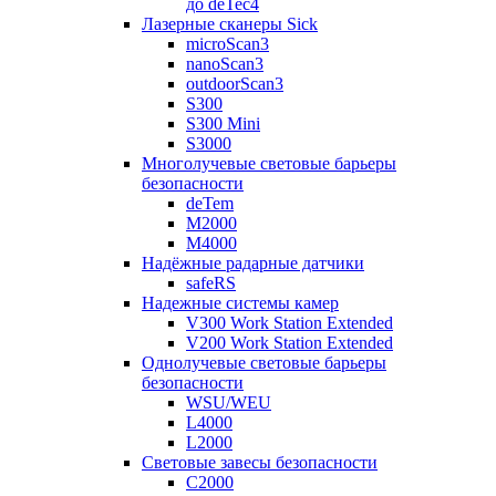
до deTec4
Лазерные сканеры Sick
microScan3
nanoScan3
outdoorScan3
S300
S300 Mini
S3000
Многолучевые световые барьеры
безопасности
deTem
M2000
M4000
Надёжные радарные датчики
safeRS
Надежные системы камер
V300 Work Station Extended
V200 Work Station Extended
Однолучевые световые барьеры
безопасности
WSU/WEU
L4000
L2000
Световые завесы безопасности
C2000