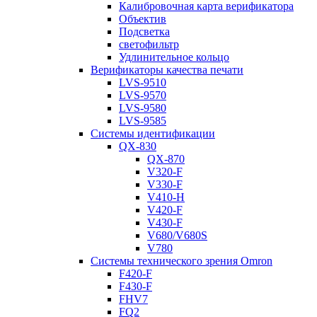
Калибровочная карта верификатора
Объектив
Подсветка
светофильтр
Удлинительное кольцо
Верификаторы качества печати
LVS-9510
LVS-9570
LVS-9580
LVS-9585
Системы идентификации
QX-830
QX-870
V320-F
V330-F
V410-H
V420-F
V430-F
V680/V680S
V780
Системы технического зрения Omron
F420-F
F430-F
FHV7
FQ2