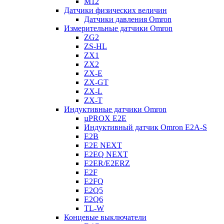
M12
Датчики физических величин
Датчики давления Omron
Измерительные датчики Omron
ZG2
ZS-HL
ZX1
ZX2
ZX-E
ZX-GT
ZX-L
ZX-T
Индуктивные датчики Omron
µPROX E2E
Индуктивный датчик Omron E2A-S
E2B
E2E NEXT
E2EQ NEXT
E2ER/E2ERZ
E2F
E2FQ
E2Q5
E2Q6
TL-W
Концевые выключатели