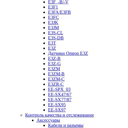
E3F_-B/-V
E3F1
E3FA/E3FB
E3FC
E3JK
E3JM
E3S-CL
E3S-DB
E3T
E3Z
Датчики Omron E3Z
E3Z-B
E3Z-G
E3ZM
E3ZM-B
E3ZM-C
E3ZR-C
EE-SPX_03
EE-SX47/67
EE-SX77/87
EE-SX95
EE-SX97
Контроль качества и отслеживание
Аксессуары
Кабели и разъемы