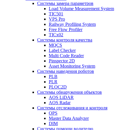
Системы замера параметров
Load Volume Measurement System
TIC501
VPS Pro
Railway Profiling System
Free Flow Profiler
TICx02
Системы контроля качества
MQCS
Label Checker
Multi Code Reader
Pinspector 2D
Asset Monitoring System
Системы наведения роботов
PLB
PLR
PLOC2D
Системы обнаружения объектов
AOS LiDAR
AOS Radar
Системы отслеживания и контроля
OPS
Master Data Analyzer
DIM
Системы помощи водителю