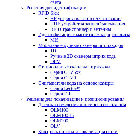
света
Решения для идентификации
RFID Sick
HF устройства записи/считывания
UHF устройства записи/считывания
RFID транспондер и антенны
Идентификация с магнитным кодированием
MIS
Мобильные ручные сканеры штрихкодов
1D
Ручные 2D сканеры штрих кода
DPM
Стационарные сканеры штрихкода
Серия CLV5xx
Серия CLV6
Считыватели кода на основе камеры
Серия Lector®
Серия ICR
Решения для локализации и позиционирования
Датчики измерения линейного положения
OLM100
OLM100 Hi
OLM200
OLV
Контроль полосы и локализация сетки