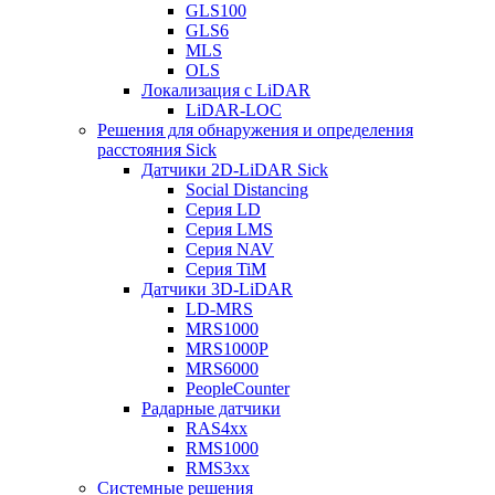
GLS100
GLS6
MLS
OLS
Локализация с LiDAR
LiDAR-LOC
Решения для обнаружения и определения
расстояния Sick
Датчики 2D-LiDAR Sick
Social Distancing
Серия LD
Серия LMS
Серия NAV
Серия TiM
Датчики 3D-LiDAR
LD-MRS
MRS1000
MRS1000P
MRS6000
PeopleCounter
Радарные датчики
RAS4xx
RMS1000
RMS3xx
Системные решения