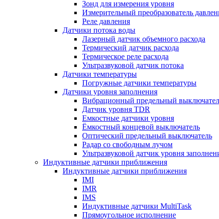
Зонд для измерения уровня
Измерительный преобразователь давлен
Реле давления
Датчики потока воды
Лазерный датчик объемного расхода
Термический датчик расхода
Термическое реле расхода
Ультразвуковой датчик потока
Датчики температуры
Погружные датчики температуры
Датчики уровня заполнения
Вибрационный предельный выключател
Датчик уровня TDR
Емкостные датчики уровня
Ёмкостный концевой выключатель
Оптический предельный выключатель
Радар со свободным лучом
Ультразвуковой датчик уровня заполнен
Индуктивные датчики приближения
Индуктивные датчики приближения
IMI
IMR
IMS
Индуктивные датчики MultiTask
Прямоугольное исполнение