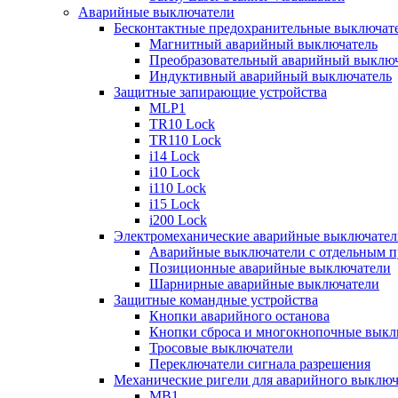
Аварийные выключатели
Бесконтактные предохранительные выключат
Магнитный аварийный выключатель
Преобразовательный аварийный выключ
Индуктивный аварийный выключатель
Защитные запирающие устройства
MLP1
TR10 Lock
TR110 Lock
i14 Lock
i10 Lock
i110 Lock
i15 Lock
i200 Lock
Электромеханические аварийные выключател
Аварийные выключатели с отдельным п
Позиционные аварийные выключатели
Шарнирные аварийные выключатели
Защитные командные устройства
Кнопки аварийного останова
Кнопки сброса и многокнопочные выкл
Тросовые выключатели
Переключатели сигнала разрешения
Механические ригели для аварийного выключ
MB1