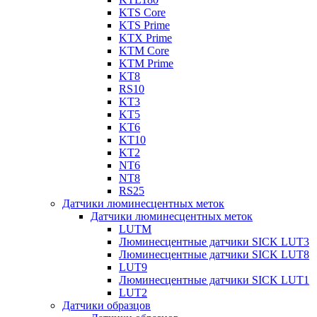
KTS Core
KTS Prime
KTX Prime
KTM Core
KTM Prime
KT8
RS10
KT3
KT5
KT6
KT10
KT2
NT6
NT8
RS25
Датчики люминесцентных меток
Датчики люминесцентных меток
LUTM
Люминесцентные датчики SICK LUT3
Люминесцентные датчики SICK LUT8
LUT9
Люминесцентные датчики SICK LUT1
LUT2
Датчики образцов