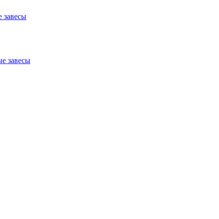
 завесы
е завесы