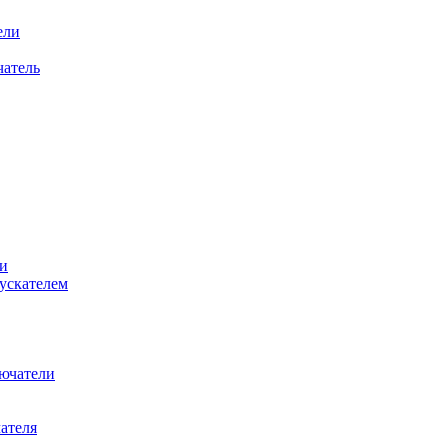
ели
атель
и
ускателем
ючатели
ателя