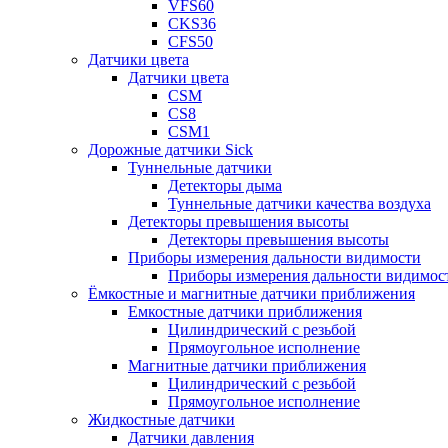
VFS60
CKS36
CFS50
Датчики цвета
Датчики цвета
CSM
CS8
CSM1
Дорожные датчики Sick
Туннельные датчики
Детекторы дыма
Туннельные датчики качества воздуха
Детекторы превышения высоты
Детекторы превышения высоты
Приборы измерения дальности видимости
Приборы измерения дальности видимос
Ёмкостные и магнитные датчики приближения
Емкостные датчики приближения
Цилиндрический с резьбой
Прямоугольное исполнение
Магнитные датчики приближения
Цилиндрический с резьбой
Прямоугольное исполнение
Жидкостные датчики
Датчики давления