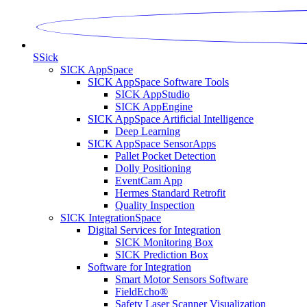
S
Sick
SICK AppSpace
SICK AppSpace Software Tools
SICK AppStudio
SICK AppEngine
SICK AppSpace Artificial Intelligence
Deep Learning
SICK AppSpace SensorApps
Pallet Pocket Detection
Dolly Positioning
EventCam App
Hermes Standard Retrofit
Quality Inspection
SICK IntegrationSpace
Digital Services for Integration
SICK Monitoring Box
SICK Prediction Box
Software for Integration
Smart Motor Sensors Software
FieldEcho®
Safety Laser Scanner Visualization