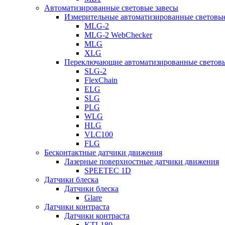
Автоматизированные световые завесы
Измерительные автоматизированные световые
MLG-2
MLG-2 WebChecker
MLG
XLG
Переключающие автоматизированные световы
SLG-2
FlexChain
ELG
SLG
PLG
WLG
HLG
VLC100
FLG
Бесконтактные датчики движения
Лазерные поверхностные датчики движения
SPEETEC 1D
Датчики блеска
Датчики блеска
Glare
Датчики контраста
Датчики контраста
KTL180