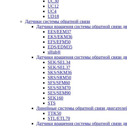
UC30
UC12
UC4
UD18
Датчики системы обратной связи
Датчики вращения системы обратной связи 
EES/EEM37
EKS/EKM36
EFS/EFM50
EDS/EDM35
sHub®
Датчики вращения системы обратной связи 
SEK/SEL34
SEK/SEL37
SKS/SKM36
SRS/SRM50
SFS/SFM60
SES/SEM70
SES/SEM90
SEK160
STS
Линейные системы обратной связи двигателе
TTK50
STL/ETL70
Датчики вращения системы обратной связи д