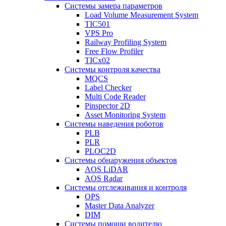
Системы замера параметров
Load Volume Measurement System
TIC501
VPS Pro
Railway Profiling System
Free Flow Profiler
TICx02
Системы контроля качества
MQCS
Label Checker
Multi Code Reader
Pinspector 2D
Asset Monitoring System
Системы наведения роботов
PLB
PLR
PLOC2D
Системы обнаружения объектов
AOS LiDAR
AOS Radar
Системы отслеживания и контроля
OPS
Master Data Analyzer
DIM
Системы помощи водителю