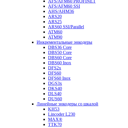
AFS/AFM60 PROFINET
AFS/AFM60 SSI
AHS/AHM36
ARS20
ARS25
ARS60 SSI/Parallel
ATM60
ATM90
Инкрементальные энкодеры
DBS36 Core
DBS50 Core
DBS60 Core
DBS60 Inox
DFS2x
DFS60
DFS60 Inox
DGS3x
DKS40
DLS40
DUS60
Линейные энкодеры со шкалой
KH53
Lincoder L230
MAX®
TTK70