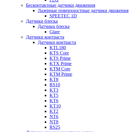
Бесконтактные датчики движения
Лазерные поверхностные датчики движения
SPEETEC 1D
Датчики блеска
Датчики блеска
Glare
Датчики контраста
Датчики контраста
KTL180
KTS Core
KTS Prime
KTX Prime
KTM Core
KTM Prime
KT8
RS10
KT3
KT5
KT6
KT10
KT2
NT6
NT8
RS25