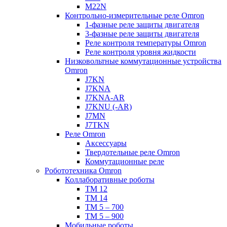
M22N
Контрольно-измерительные реле Omron
1-фазные реле защиты двигателя
3-фазные реле защиты двигателя
Реле контроля температуры Omron
Реле контроля уровня жидкости
Низковольтные коммутационные устройства
Omron
J7KN
J7KNA
J7KNA-AR
J7KNU (-AR)
J7MN
J7TKN
Реле Omron
Аксессуары
Твердотельные реле Omron
Коммутационные реле
Робототехника Omron
Коллаборативные роботы
TM 12
TM 14
TM 5 – 700
TM 5 – 900
Мобильные роботы