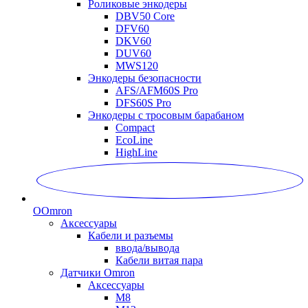
Роликовые энкодеры
DBV50 Core
DFV60
DKV60
DUV60
MWS120
Энкодеры безопасности
AFS/AFM60S Pro
DFS60S Pro
Энкодеры с тросовым барабаном
Compact
EcoLine
HighLine
O
Omron
Аксессуары
Кабели и разъемы
ввода/вывода
Кабели витая пара
Датчики Omron
Аксессуары
M8