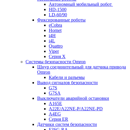
Автономный мобильный робот
HD-1500
LD-60/90
Фиксированные роботы
eCobra
Hornet
i4H
i4L
Quattro
Viper
Серия X
Системы безопасности Omron
Шнур соединительный для датчика привода
Omron
Кабели и разъемы
Вывод сигналов безопасности
G7S
G7SA
Выключатели аварийной остановки
A165E
A22E/A22NE-P/A22NE-PD
A4EG
Серия ER
Датчики систем безопасности
F3SG-RA