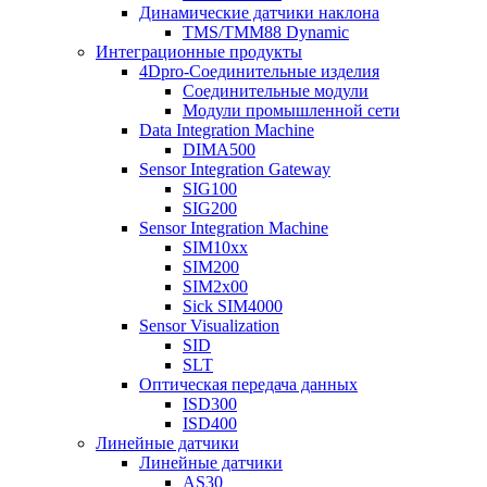
Динамические датчики наклона
TMS/TMM88 Dynamic
Интеграционные продукты
4Dpro-Соединительные изделия
Соединительные модули
Модули промышленной сети
Data Integration Machine
DIMA500
Sensor Integration Gateway
SIG100
SIG200
Sensor Integration Machine
SIM10xx
SIM200
SIM2x00
Sick SIM4000
Sensor Visualization
SID
SLT
Оптическая передача данных
ISD300
ISD400
Линейные датчики
Линейные датчики
AS30