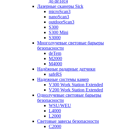
до deTec4
Лазерные сканеры Sick
microScan3
nanoScan3
outdoorScan3
S300
S300 Mini
S3000
Многолучевые световые барьеры
безопасности
deTem
M2000
M4000
Надёжные радарные датчики
safeRS
Надежные системы камер
V300 Work Station Extended
V200 Work Station Extended
Однолучевые световые барьеры
безопасности
WSU/WEU
L4000
L2000
Световые завесы безопасности
C2000