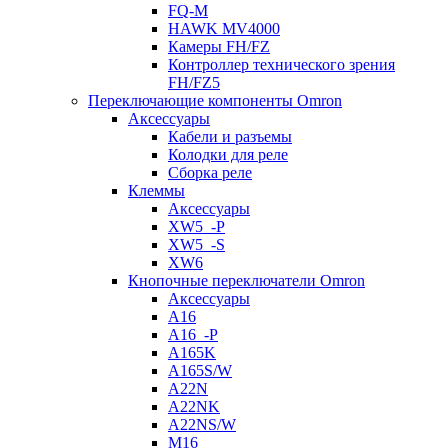
FQ-M
HAWK MV4000
Камеры FH/FZ
Контроллер технического зрения
FH/FZ5
Переключающие компоненты Omron
Аксессуары
Кабели и разъемы
Колодки для реле
Сборка реле
Клеммы
Аксессуары
XW5_-P
XW5_-S
XW6
Кнопочные переключатели Omron
Аксессуары
A16
A16_-P
A165K
A165S/W
A22N
A22NK
A22NS/W
M16