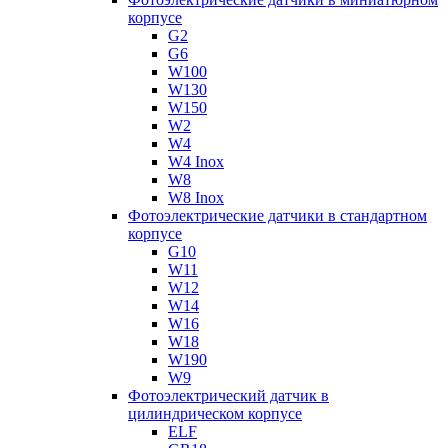
корпусе
G2
G6
W100
W130
W150
W2
W4
W4 Inox
W8
W8 Inox
Фотоэлектрические датчики в стандартном
корпусе
G10
W11
W12
W14
W16
W18
W190
W9
Фотоэлектрический датчик в
цилиндрическом корпусе
ELF