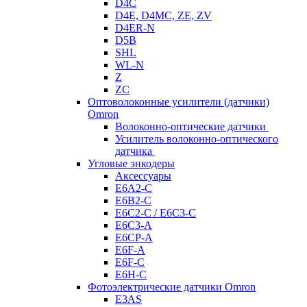
D4C
D4E, D4MC, ZE, ZV
D4ER-N
D5B
SHL
WL-N
Z
ZC
Оптоволоконные усилители (датчики)
Omron
Волоконно-оптические датчики
Усилитель волоконно-оптического
датчика
Угловые энкодеры
Аксессуары
E6A2-C
E6B2-C
E6C2-C / E6C3-C
E6C3-A
E6CP-A
E6F-A
E6F-C
E6H-C
Фотоэлектрические датчики Omron
E3AS