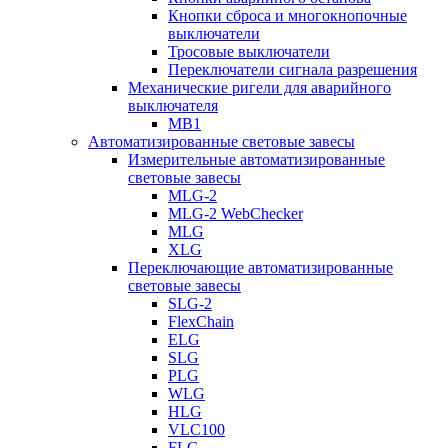
Кнопки сброса и многокнопочные
выключатели
Тросовые выключатели
Переключатели сигнала разрешения
Механические ригели для аварийного
выключателя
MB1
Автоматизированные световые завесы
Измерительные автоматизированные
световые завесы
MLG-2
MLG-2 WebChecker
MLG
XLG
Переключающие автоматизированные
световые завесы
SLG-2
FlexChain
ELG
SLG
PLG
WLG
HLG
VLC100
FLG