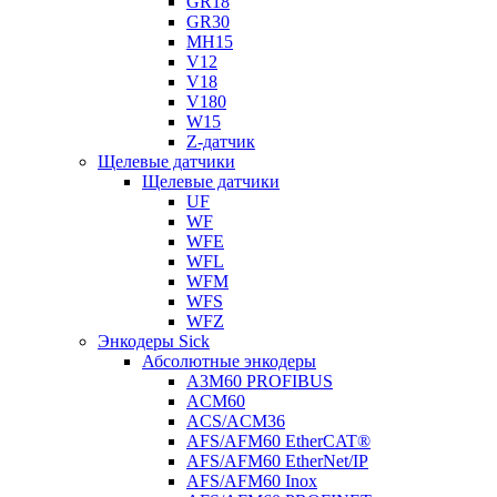
GR18
GR30
MH15
V12
V18
V180
W15
Z-датчик
Щелевые датчики
Щелевые датчики
UF
WF
WFE
WFL
WFM
WFS
WFZ
Энкодеры Sick
Абсолютные энкодеры
A3M60 PROFIBUS
ACM60
ACS/ACM36
AFS/AFM60 EtherCAT®
AFS/AFM60 EtherNet/IP
AFS/AFM60 Inox