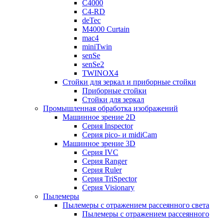
C4000
C4-RD
deTec
M4000 Curtain
mac4
miniTwin
senSe
senSe2
TWINOX4
Стойки для зеркал и приборные стойки
Приборные стойки
Стойки для зеркал
Промышленная обработка изображений
Машинное зрение 2D
Серия Inspector
Серия pico- и midiCam
Машинное зрение 3D
Серия IVC
Серия Ranger
Серия Ruler
Серия TriSpector
Серия Visionary
Пылемеры
Пылемеры с отражением рассеянного света
Пылемеры с отражением рассеянного