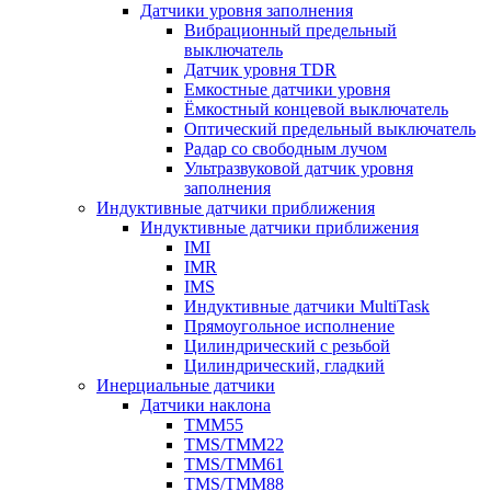
Датчики уровня заполнения
Вибрационный предельный
выключатель
Датчик уровня TDR
Емкостные датчики уровня
Ёмкостный концевой выключатель
Оптический предельный выключатель
Радар со свободным лучом
Ультразвуковой датчик уровня
заполнения
Индуктивные датчики приближения
Индуктивные датчики приближения
IMI
IMR
IMS
Индуктивные датчики MultiTask
Прямоугольное исполнение
Цилиндрический с резьбой
Цилиндрический, гладкий
Инерциальные датчики
Датчики наклона
TMM55
TMS/TMM22
TMS/TMM61
TMS/TMM88