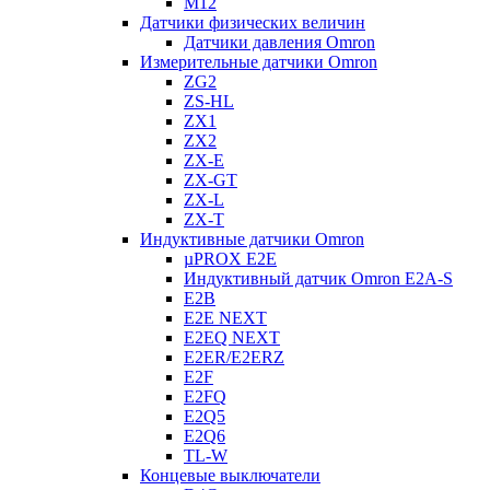
M12
Датчики физических величин
Датчики давления Omron
Измерительные датчики Omron
ZG2
ZS-HL
ZX1
ZX2
ZX-E
ZX-GT
ZX-L
ZX-T
Индуктивные датчики Omron
µPROX E2E
Индуктивный датчик Omron E2A-S
E2B
E2E NEXT
E2EQ NEXT
E2ER/E2ERZ
E2F
E2FQ
E2Q5
E2Q6
TL-W
Концевые выключатели