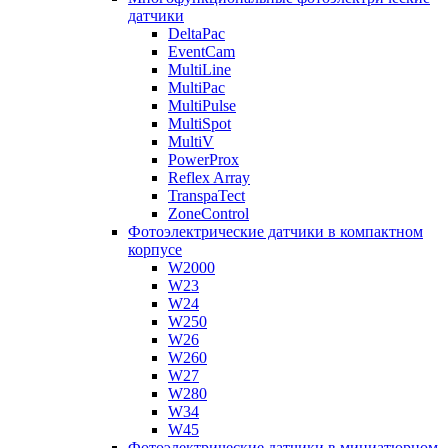
датчики
DeltaPac
EventCam
MultiLine
MultiPac
MultiPulse
MultiSpot
MultiV
PowerProx
Reflex Array
TranspaTect
ZoneControl
Фотоэлектрические датчики в компактном
корпусе
W2000
W23
W24
W250
W26
W260
W27
W280
W34
W45
Фотоэлектрические датчики в миниатюрном