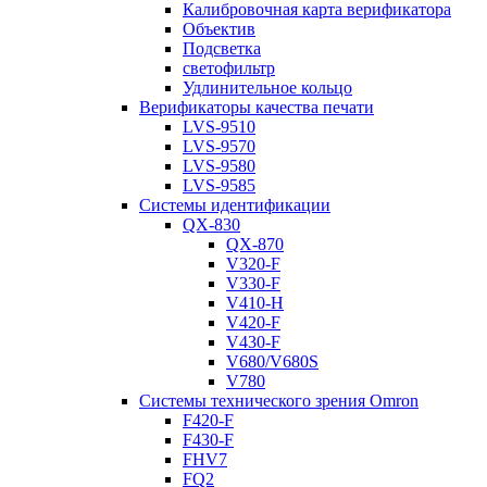
Калибровочная карта верификатора
Объектив
Подсветка
светофильтр
Удлинительное кольцо
Верификаторы качества печати
LVS-9510
LVS-9570
LVS-9580
LVS-9585
Системы идентификации
QX-830
QX-870
V320-F
V330-F
V410-H
V420-F
V430-F
V680/V680S
V780
Системы технического зрения Omron
F420-F
F430-F
FHV7
FQ2