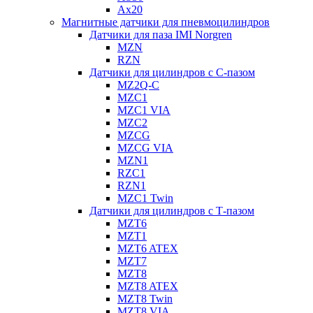
Ax20
Магнитные датчики для пневмоцилиндров
Датчики для паза IMI Norgren
MZN
RZN
Датчики для цилиндров с С-пазом
MZ2Q-C
MZC1
MZC1 VIA
MZC2
MZCG
MZCG VIA
MZN1
RZC1
RZN1
MZC1 Twin
Датчики для цилиндров с Т-пазом
MZT6
MZT1
MZT6 ATEX
MZT7
MZT8
MZT8 ATEX
MZT8 Twin
MZT8 VIA