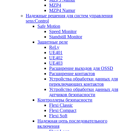
MZP4
MZP4 Namur
Надежные решения для систем управления
sens:Control
Safe Motion
Speed Monitor
Standstill Monitor
Защитные реле
ReLy
UE401
UE402
UE403
Расширение выходов для OSSD
Расширение контактов
Устройства обработки данных для
переключающих контактов
Устройство обработки данных для
датчиков безопасности
Контроллеры безопасности
Flexi Classic
Flexi Compact
Flexi Soft
Надежная цепь последовательного
включения