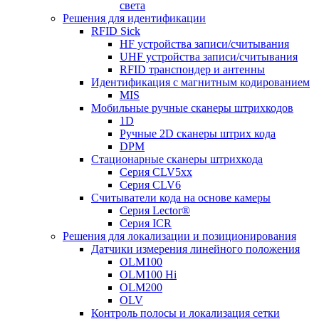
света
Решения для идентификации
RFID Sick
HF устройства записи/считывания
UHF устройства записи/считывания
RFID транспондер и антенны
Идентификация с магнитным кодированием
MIS
Мобильные ручные сканеры штрихкодов
1D
Ручные 2D сканеры штрих кода
DPM
Стационарные сканеры штрихкода
Серия CLV5xx
Серия CLV6
Считыватели кода на основе камеры
Серия Lector®
Серия ICR
Решения для локализации и позиционирования
Датчики измерения линейного положения
OLM100
OLM100 Hi
OLM200
OLV
Контроль полосы и локализация сетки