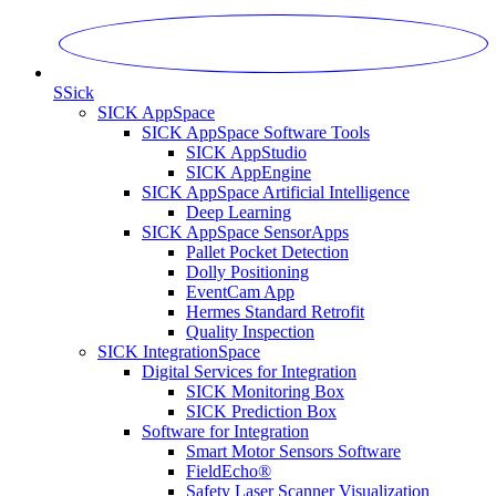
S
Sick
SICK AppSpace
SICK AppSpace Software Tools
SICK AppStudio
SICK AppEngine
SICK AppSpace Artificial Intelligence
Deep Learning
SICK AppSpace SensorApps
Pallet Pocket Detection
Dolly Positioning
EventCam App
Hermes Standard Retrofit
Quality Inspection
SICK IntegrationSpace
Digital Services for Integration
SICK Monitoring Box
SICK Prediction Box
Software for Integration
Smart Motor Sensors Software
FieldEcho®
Safety Laser Scanner Visualization