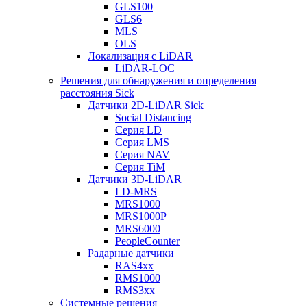
GLS100
GLS6
MLS
OLS
Локализация с LiDAR
LiDAR-LOC
Решения для обнаружения и определения
расстояния Sick
Датчики 2D-LiDAR Sick
Social Distancing
Серия LD
Серия LMS
Серия NAV
Серия TiM
Датчики 3D-LiDAR
LD-MRS
MRS1000
MRS1000P
MRS6000
PeopleCounter
Радарные датчики
RAS4xx
RMS1000
RMS3xx
Системные решения