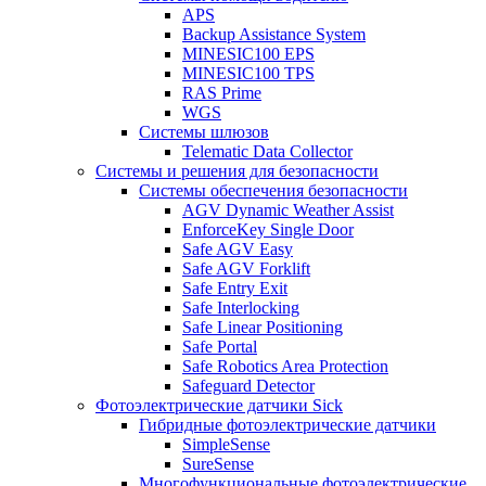
APS
Backup Assistance System
MINESIC100 EPS
MINESIC100 TPS
RAS Prime
WGS
Системы шлюзов
Telematic Data Collector
Системы и решения для безопасности
Системы обеспечения безопасности
AGV Dynamic Weather Assist
EnforceKey Single Door
Safe AGV Easy
Safe AGV Forklift
Safe Entry Exit
Safe Interlocking
Safe Linear Positioning
Safe Portal
Safe Robotics Area Protection
Safeguard Detector
Фотоэлектрические датчики Sick
Гибридные фотоэлектрические датчики
SimpleSense
SureSense
Многофункциональные фотоэлектрические