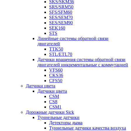
SKS/SKM36
SRS/SRM50
SFS/SFM60
SES/SEM70
SES/SEM90
SEK160
STS
Линейные системы обратной связи
двигателей
TTK50
STL/ETL70
Датчики вращения системы обратной связи
двигателей инкрементальные с коммутацией
VFS60
CKS36
CFS50
Датчики цвета
Датчики цвета
CSM
CS8
CSM1
Дорожные датчики Sick
Туннельные датчики
Детекторы дыма
Туннельные датчики качества воздуха