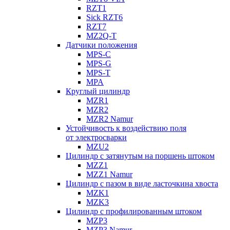
RZT1
Sick RZT6
RZT7
MZ2Q-T
Датчики положения
MPS-C
MPS-G
MPS-T
MPA
Круглый цилиндр
MZR1
MZR2
MZR2 Namur
Устойчивость к воздействию поля
от электросварки
MZU2
Цилиндр с затянутым на поршень штоком
MZZ1
MZZ1 Namur
Цилиндр с пазом в виде ласточкина хвоста
MZK1
MZK3
Цилиндр с профилированным штоком
MZP3
MZP3 Namur