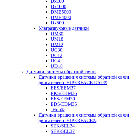
Dx100
Dx1000
DME5000
DME4000
Dx500
Ультразвуковые датчики
UM30
UM18
UM12
UC30
UC12
UC4
UD18
Датчики системы обратной связи
Датчики вращения системы обратной связи
двигателей с HIPERFACE DSL®
EES/EEM37
EKS/EKM36
EFS/EFM50
EDS/EDM35
sHub®
Датчики вращения системы обратной связи
двигателей с HIPERFACE®
SEK/SEL34
SEK/SEL37