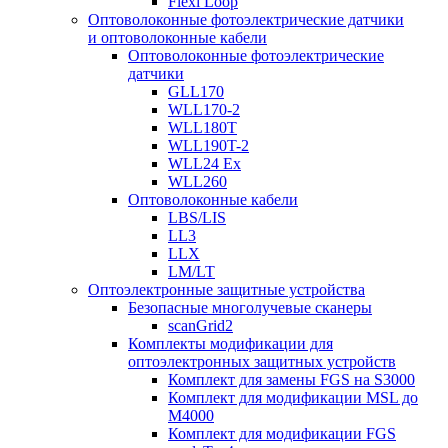
Flexi Loop
Оптоволоконные фотоэлектрические датчики
и оптоволоконные кабели
Оптоволоконные фотоэлектрические
датчики
GLL170
WLL170-2
WLL180T
WLL190T-2
WLL24 Ex
WLL260
Оптоволоконные кабели
LBS/LIS
LL3
LLX
LM/LT
Оптоэлектронные защитные устройства
Безопасные многолучевые сканеры
scanGrid2
Комплекты модификации для
оптоэлектронных защитных устройств
Комплект для замены FGS на S3000
Комплект для модификации MSL до
M4000
Комплект для модификации FGS