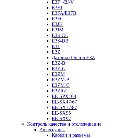
E3F_-B/-V
E3F1
E3FA/E3FB
E3FC
E3JK
E3JM
E3S-CL
E3S-DB
E3T
E3Z
Датчики Omron E3Z
E3Z-B
E3Z-G
E3ZM
E3ZM-B
E3ZM-C
E3ZR-C
EE-SPX_03
EE-SX47/67
EE-SX77/87
EE-SX95
EE-SX97
Контроль качества и отслеживание
Аксессуары
Кабели и разъемы