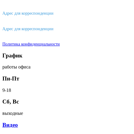
630088, г. Новосибирске, ул. Петухова, 63/4, ворота 16
Адрес для корреспонденции
656043, г. Барнаул, ул. Короленко, д. 105
Адрес для корреспонденции
644007, г. Омск, ул. Фрунзе, д. 101
Политика конфиденциальности
График
работы офиса
Пн-Пт
9-18
Сб, Вс
выходные
Видео