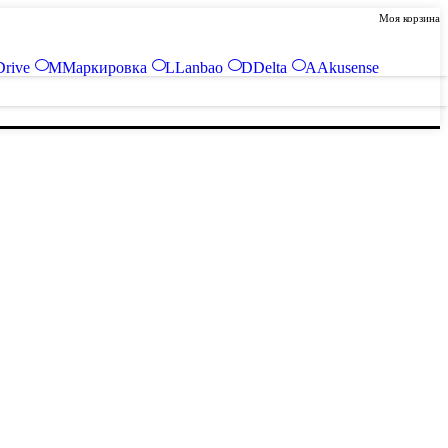
Моя корзина
Drive
М
Маркировка
L
Lanbao
D
Delta
A
Akusense