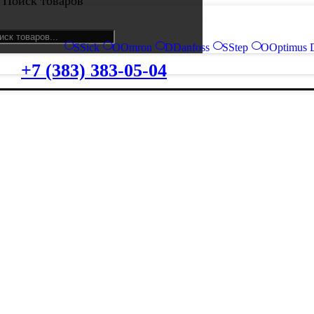
Поиск товаров
S
Sick
O
Omron
D
Danfoss
S
Step
O
Optimus 
+7 (383) 383-05-04