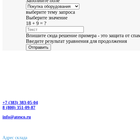
Заполните поле
выберите тему запроса
Выберите значение
18 + 9 = ?
Впишите сюда решение примера - это защита от спа
Введите результат уравнения для продолжения
Отправить
+7 (383) 383-05-04
8 (800) 351-09-87
info@atesco.ru
630032, г. Новосибирск, мкр. Горский 66, 2 этаж, оф. 2.28/2
Адрес склада