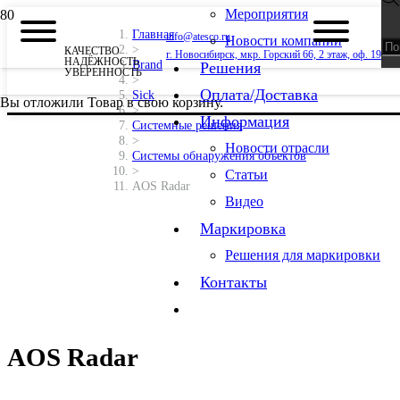
Мероприятия
Главная
info@atesco.ru
Новости компании
>
КАЧЕСТВО
г. Новосибирск, мкр. Горский 66, 2 этаж, оф. 19
НАДЁЖНОСТЬ
Brand
Решения
УВЕРЕННОСТЬ
>
Оплата/Доставка
Sick
Вы отложили
Товар
в свою корзину.
>
Информация
Системные решения
>
Новости отрасли
Системы обнаружения объектов
>
Статьи
AOS Radar
Видео
Маркировка
Решения для маркировки
Контакты
AOS Radar