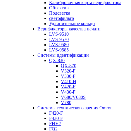
Калибровочная карта верификатора
Объектив
Подсветка
светофильтр
Удлинительное кольцо
Верификаторы качества печати
LVS-9510
LVS-9570
LVS-9580
LVS-9585
Системы идентификации
QX-830
QX-870
V320-F
V330-F
V410-H
V420-F
V430-F
V680/V680S
V780
Системы технического зрения Omron
F420-F
F430-F
FHV7
FQ2