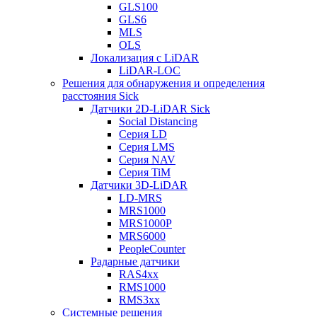
GLS100
GLS6
MLS
OLS
Локализация с LiDAR
LiDAR-LOC
Решения для обнаружения и определения
расстояния Sick
Датчики 2D-LiDAR Sick
Social Distancing
Серия LD
Серия LMS
Серия NAV
Серия TiM
Датчики 3D-LiDAR
LD-MRS
MRS1000
MRS1000P
MRS6000
PeopleCounter
Радарные датчики
RAS4xx
RMS1000
RMS3xx
Системные решения