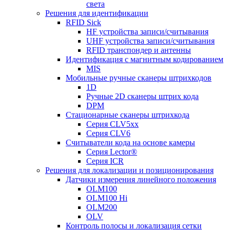
света
Решения для идентификации
RFID Sick
HF устройства записи/считывания
UHF устройства записи/считывания
RFID транспондер и антенны
Идентификация с магнитным кодированием
MIS
Мобильные ручные сканеры штрихкодов
1D
Ручные 2D сканеры штрих кода
DPM
Стационарные сканеры штрихкода
Серия CLV5xx
Серия CLV6
Считыватели кода на основе камеры
Серия Lector®
Серия ICR
Решения для локализации и позиционирования
Датчики измерения линейного положения
OLM100
OLM100 Hi
OLM200
OLV
Контроль полосы и локализация сетки