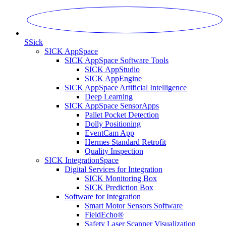
S
Sick
SICK AppSpace
SICK AppSpace Software Tools
SICK AppStudio
SICK AppEngine
SICK AppSpace Artificial Intelligence
Deep Learning
SICK AppSpace SensorApps
Pallet Pocket Detection
Dolly Positioning
EventCam App
Hermes Standard Retrofit
Quality Inspection
SICK IntegrationSpace
Digital Services for Integration
SICK Monitoring Box
SICK Prediction Box
Software for Integration
Smart Motor Sensors Software
FieldEcho®
Safety Laser Scanner Visualization