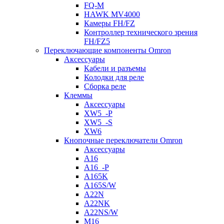
FQ-M
HAWK MV4000
Камеры FH/FZ
Контроллер технического зрения
FH/FZ5
Переключающие компоненты Omron
Аксессуары
Кабели и разъемы
Колодки для реле
Сборка реле
Клеммы
Аксессуары
XW5_-P
XW5_-S
XW6
Кнопочные переключатели Omron
Аксессуары
A16
A16_-P
A165K
A165S/W
A22N
A22NK
A22NS/W
M16