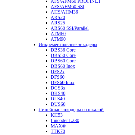
AFS/AFM60 PROFINET
AFS/AFM60 SSI
AHS/AHM36
ARS20
ARS25
ARS60 SSI/Parallel
ATM60
ATM90
Инкрементальные энкодеры
DBS36 Core
DBS50 Core
DBS60 Core
DBS60 Inox
DFS2x
DFS60
DFS60 Inox
DGS3x
DKS40
DLS40
DUS60
Линейные энкодеры со шкалой
KH53
Lincoder L230
MAX®
TTK70