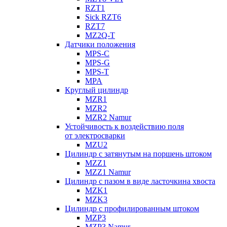
RZT1
Sick RZT6
RZT7
MZ2Q-T
Датчики положения
MPS-C
MPS-G
MPS-T
MPA
Круглый цилиндр
MZR1
MZR2
MZR2 Namur
Устойчивость к воздействию поля
от электросварки
MZU2
Цилиндр с затянутым на поршень штоком
MZZ1
MZZ1 Namur
Цилиндр с пазом в виде ласточкина хвоста
MZK1
MZK3
Цилиндр с профилированным штоком
MZP3
MZP3 Namur