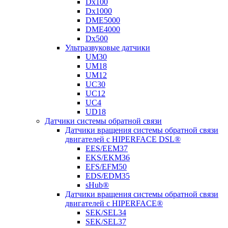
Dx100
Dx1000
DME5000
DME4000
Dx500
Ультразвуковые датчики
UM30
UM18
UM12
UC30
UC12
UC4
UD18
Датчики системы обратной связи
Датчики вращения системы обратной связи
двигателей с HIPERFACE DSL®
EES/EEM37
EKS/EKM36
EFS/EFM50
EDS/EDM35
sHub®
Датчики вращения системы обратной связи
двигателей с HIPERFACE®
SEK/SEL34
SEK/SEL37