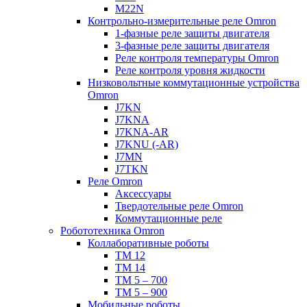
M22N
Контрольно-измерительные реле Omron
1-фазные реле защиты двигателя
3-фазные реле защиты двигателя
Реле контроля температуры Omron
Реле контроля уровня жидкости
Низковольтные коммутационные устройства
Omron
J7KN
J7KNA
J7KNA-AR
J7KNU (-AR)
J7MN
J7TKN
Реле Omron
Аксессуары
Твердотельные реле Omron
Коммутационные реле
Робототехника Omron
Коллаборативные роботы
TM 12
TM 14
TM 5 – 700
TM 5 – 900
Мобильные роботы