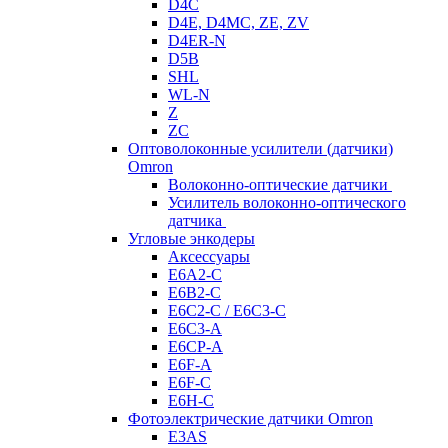
D4C
D4E, D4MC, ZE, ZV
D4ER-N
D5B
SHL
WL-N
Z
ZC
Оптоволоконные усилители (датчики)
Omron
Волоконно-оптические датчики
Усилитель волоконно-оптического
датчика
Угловые энкодеры
Аксессуары
E6A2-C
E6B2-C
E6C2-C / E6C3-C
E6C3-A
E6CP-A
E6F-A
E6F-C
E6H-C
Фотоэлектрические датчики Omron
E3AS