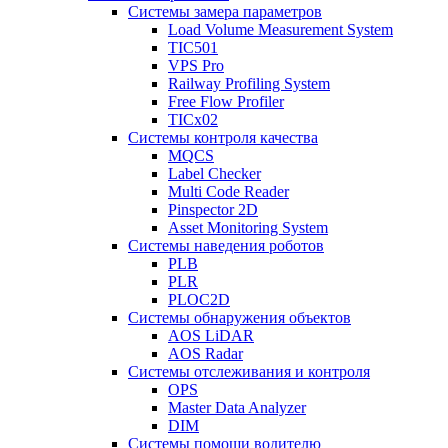
Системы замера параметров
Load Volume Measurement System
TIC501
VPS Pro
Railway Profiling System
Free Flow Profiler
TICx02
Системы контроля качества
MQCS
Label Checker
Multi Code Reader
Pinspector 2D
Asset Monitoring System
Системы наведения роботов
PLB
PLR
PLOC2D
Системы обнаружения объектов
AOS LiDAR
AOS Radar
Системы отслеживания и контроля
OPS
Master Data Analyzer
DIM
Системы помощи водителю