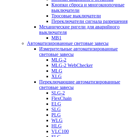
Кнопки сброса и многокнопочные
выключатели
Тросовые выключатели
Переключатели сигнала разрешения
Механические ригели для аварийного
выключателя
MB1
Автоматизированные световые завесы
Измерительные автоматизированные
световые завесы
MLG-2
MLG-2 WebChecker
MLG
XLG
Переключающие автоматизированные
световые завесы
SLG-2
FlexChain
ELG
SLG
PLG
WLG
HLG
VLC100
FLG