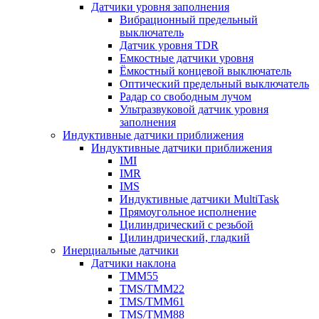
Датчики уровня заполнения
Вибрационный предельный
выключатель
Датчик уровня TDR
Емкостные датчики уровня
Ёмкостный концевой выключатель
Оптический предельный выключатель
Радар со свободным лучом
Ультразвуковой датчик уровня
заполнения
Индуктивные датчики приближения
Индуктивные датчики приближения
IMI
IMR
IMS
Индуктивные датчики MultiTask
Прямоугольное исполнение
Цилиндрический с резьбой
Цилиндрический, гладкий
Инерциальные датчики
Датчики наклона
TMM55
TMS/TMM22
TMS/TMM61
TMS/TMM88