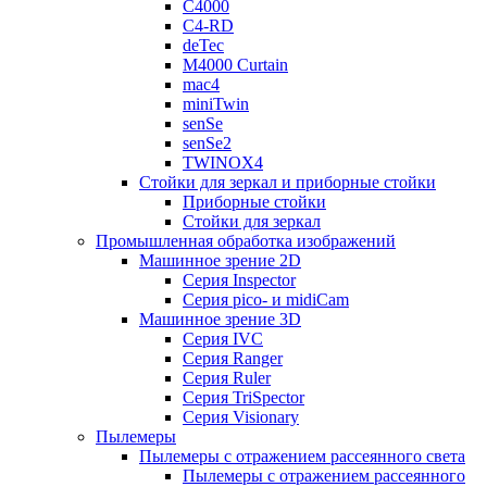
C4000
C4-RD
deTec
M4000 Curtain
mac4
miniTwin
senSe
senSe2
TWINOX4
Стойки для зеркал и приборные стойки
Приборные стойки
Стойки для зеркал
Промышленная обработка изображений
Машинное зрение 2D
Серия Inspector
Серия pico- и midiCam
Машинное зрение 3D
Серия IVC
Серия Ranger
Серия Ruler
Серия TriSpector
Серия Visionary
Пылемеры
Пылемеры с отражением рассеянного света
Пылемеры с отражением рассеянного