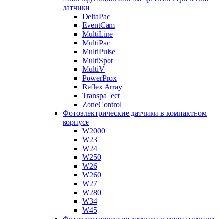
датчики
DeltaPac
EventCam
MultiLine
MultiPac
MultiPulse
MultiSpot
MultiV
PowerProx
Reflex Array
TranspaTect
ZoneControl
Фотоэлектрические датчики в компактном
корпусе
W2000
W23
W24
W250
W26
W260
W27
W280
W34
W45
Фотоэлектрические датчики в миниатюрном