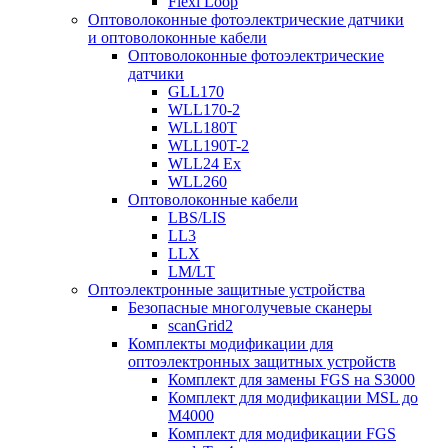
Flexi Loop
Оптоволоконные фотоэлектрические датчики
и оптоволоконные кабели
Оптоволоконные фотоэлектрические
датчики
GLL170
WLL170-2
WLL180T
WLL190T-2
WLL24 Ex
WLL260
Оптоволоконные кабели
LBS/LIS
LL3
LLX
LM/LT
Оптоэлектронные защитные устройства
Безопасные многолучевые сканеры
scanGrid2
Комплекты модификации для
оптоэлектронных защитных устройств
Комплект для замены FGS на S3000
Комплект для модификации MSL до
M4000
Комплект для модификации FGS