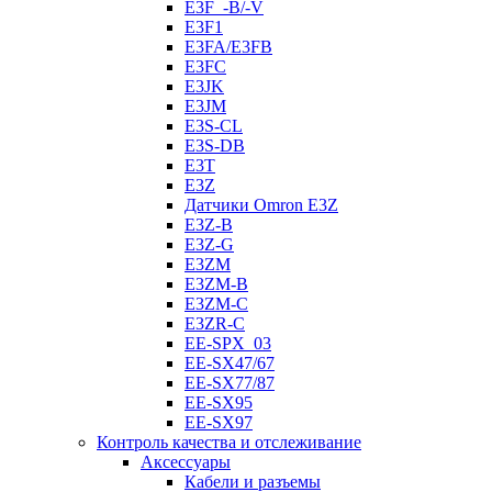
E3F_-B/-V
E3F1
E3FA/E3FB
E3FC
E3JK
E3JM
E3S-CL
E3S-DB
E3T
E3Z
Датчики Omron E3Z
E3Z-B
E3Z-G
E3ZM
E3ZM-B
E3ZM-C
E3ZR-C
EE-SPX_03
EE-SX47/67
EE-SX77/87
EE-SX95
EE-SX97
Контроль качества и отслеживание
Аксессуары
Кабели и разъемы