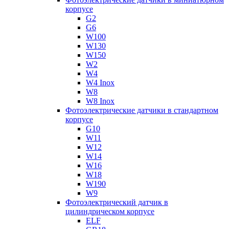
корпусе
G2
G6
W100
W130
W150
W2
W4
W4 Inox
W8
W8 Inox
Фотоэлектрические датчики в стандартном
корпусе
G10
W11
W12
W14
W16
W18
W190
W9
Фотоэлектрический датчик в
цилиндрическом корпусе
ELF