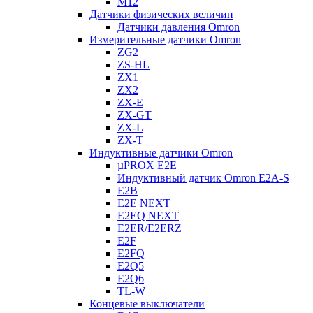
M12
Датчики физических величин
Датчики давления Omron
Измерительные датчики Omron
ZG2
ZS-HL
ZX1
ZX2
ZX-E
ZX-GT
ZX-L
ZX-T
Индуктивные датчики Omron
µPROX E2E
Индуктивный датчик Omron E2A-S
E2B
E2E NEXT
E2EQ NEXT
E2ER/E2ERZ
E2F
E2FQ
E2Q5
E2Q6
TL-W
Концевые выключатели