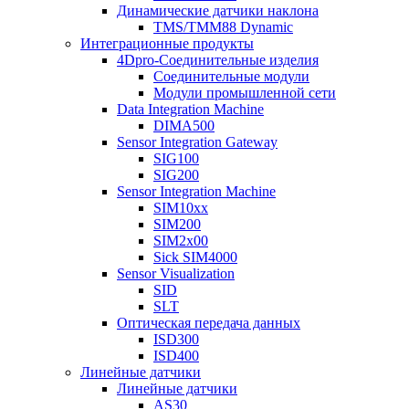
Динамические датчики наклона
TMS/TMM88 Dynamic
Интеграционные продукты
4Dpro-Соединительные изделия
Соединительные модули
Модули промышленной сети
Data Integration Machine
DIMA500
Sensor Integration Gateway
SIG100
SIG200
Sensor Integration Machine
SIM10xx
SIM200
SIM2x00
Sick SIM4000
Sensor Visualization
SID
SLT
Оптическая передача данных
ISD300
ISD400
Линейные датчики
Линейные датчики
AS30