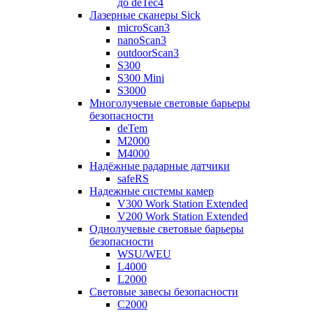
до deTec4
Лазерные сканеры Sick
microScan3
nanoScan3
outdoorScan3
S300
S300 Mini
S3000
Многолучевые световые барьеры
безопасности
deTem
M2000
M4000
Надёжные радарные датчики
safeRS
Надежные системы камер
V300 Work Station Extended
V200 Work Station Extended
Однолучевые световые барьеры
безопасности
WSU/WEU
L4000
L2000
Световые завесы безопасности
C2000