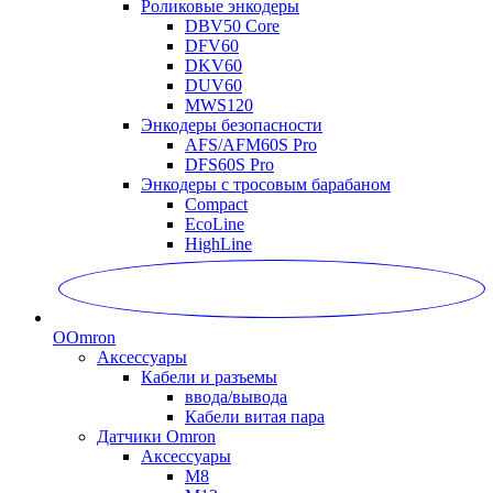
Роликовые энкодеры
DBV50 Core
DFV60
DKV60
DUV60
MWS120
Энкодеры безопасности
AFS/AFM60S Pro
DFS60S Pro
Энкодеры с тросовым барабаном
Compact
EcoLine
HighLine
O
Omron
Аксессуары
Кабели и разъемы
ввода/вывода
Кабели витая пара
Датчики Omron
Аксессуары
M8