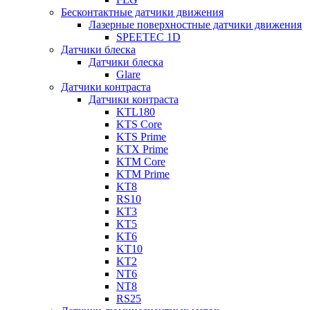
Бесконтактные датчики движения
Лазерные поверхностные датчики движения
SPEETEC 1D
Датчики блеска
Датчики блеска
Glare
Датчики контраста
Датчики контраста
KTL180
KTS Core
KTS Prime
KTX Prime
KTM Core
KTM Prime
KT8
RS10
KT3
KT5
KT6
KT10
KT2
NT6
NT8
RS25