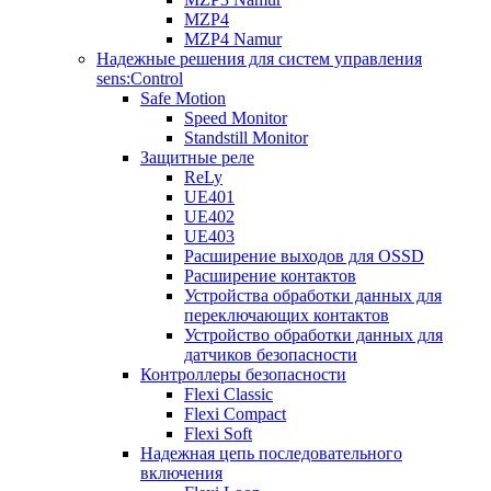
MZP4
MZP4 Namur
Надежные решения для систем управления
sens:Control
Safe Motion
Speed Monitor
Standstill Monitor
Защитные реле
ReLy
UE401
UE402
UE403
Расширение выходов для OSSD
Расширение контактов
Устройства обработки данных для
переключающих контактов
Устройство обработки данных для
датчиков безопасности
Контроллеры безопасности
Flexi Classic
Flexi Compact
Flexi Soft
Надежная цепь последовательного
включения