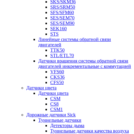
SKS/SKM36
SRS/SRM50
SFS/SFM60
SES/SEM70
SES/SEM90
SEK160
STS
Линейные системы обратной связи
двигателей
TTK50
STL/ETL70
Датчики вращения системы обратной связи
двигателей инкрементальные с коммутацией
VFS60
CKS36
CFS50
Датчики цвета
Датчики цвета
CSM
CS8
CSM1
Дорожные датчики Sick
Туннельные датчики
Детекторы дыма
Туннельные датчики качества воздуха