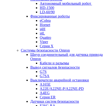
Автономный мобильный робот
HD-1500
LD-60/90
Фиксированные роботы
eCobra
Hornet
i4H
i4L
Quattro
Viper
Серия X
Системы безопасности Omron
Шнур соединительный для датчика привода
Omron
Кабели и разъемы
Вывод сигналов безопасности
G7S
G7SA
Выключатели аварийной остановки
A165E
A22E/A22NE-P/A22NE-PD
A4EG
Серия ER
Датчики систем безопасности
F3SG-RA