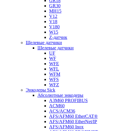
GR18
GR30
MH15
V12
V18
V180
W15
Z-датчик
Щелевые датчики
Щелевые датчики
UF
WF
WFE
WFL
WFM
WFS
WFZ
Энкодеры Sick
Абсолютные энкодеры
A3M60 PROFIBUS
ACM60
ACS/ACM36
AFS/AFM60 EtherCAT®
AFS/AFM60 EtherNet/IP
AFS/AFM60 Inox