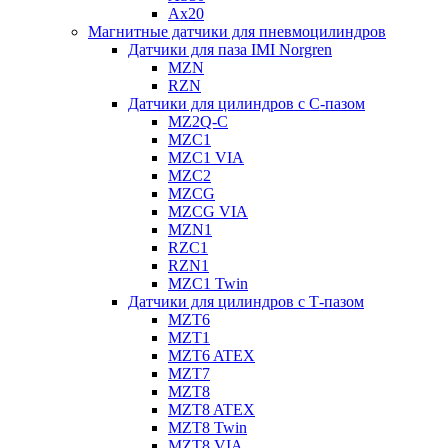
Ax20
Магнитные датчики для пневмоцилиндров
Датчики для паза IMI Norgren
MZN
RZN
Датчики для цилиндров с С-пазом
MZ2Q-C
MZC1
MZC1 VIA
MZC2
MZCG
MZCG VIA
MZN1
RZC1
RZN1
MZC1 Twin
Датчики для цилиндров с Т-пазом
MZT6
MZT1
MZT6 ATEX
MZT7
MZT8
MZT8 ATEX
MZT8 Twin
MZT8 VIA