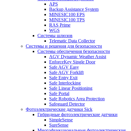
APS
Backup Assistance System
MINESIC100 EPS
MINESIC100 TPS
RAS Prime
WGS
Системы шлюзов
Telematic Data Collector
Системы и решения для безопасности
Системы обеспечения безопасности
AGV Dynamic Weather Assist
EnforceKey Single Door
Safe AGV Easy
Safe AGV Forklift
Safe Entry Exit
Safe Interlocking
Safe Linear Positioning
Safe Portal
Safe Robotics Area Protection
Safeguard Detector
Фотоэлектрические датчики Sick
Гибридные фотоэлектрические датчики
SimpleSense
SureSense
Многофункциональные фотоэлектрические