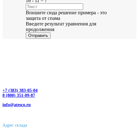
16 - 11 = ?
Впишите сюда решение примера - это
защита от спама
Введите результат уравнения для
продолжения
Отправить
+7 (383) 383-05-04
8 (800) 351-09-87
info@atesco.ru
630032, г. Новосибирск, мкр. Горский 66, 2 этаж, оф. 2.28/2
Адрес склада
630088, г. Новосибирске, ул. Петухова, 63/4, ворота 16