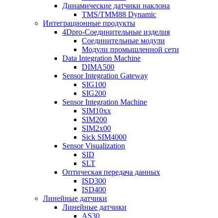
Динамические датчики наклона
TMS/TMM88 Dynamic
Интеграционные продукты
4Dpro-Соединительные изделия
Соединительные модули
Модули промышленной сети
Data Integration Machine
DIMA500
Sensor Integration Gateway
SIG100
SIG200
Sensor Integration Machine
SIM10xx
SIM200
SIM2x00
Sick SIM4000
Sensor Visualization
SID
SLT
Оптическая передача данных
ISD300
ISD400
Линейные датчики
Линейные датчики
AS30