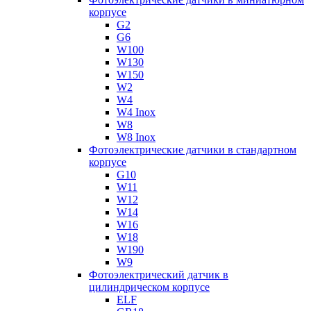
корпусе
G2
G6
W100
W130
W150
W2
W4
W4 Inox
W8
W8 Inox
Фотоэлектрические датчики в стандартном
корпусе
G10
W11
W12
W14
W16
W18
W190
W9
Фотоэлектрический датчик в
цилиндрическом корпусе
ELF