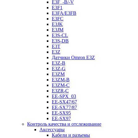
E3F_-B/-V
E3F1
E3FA/E3FB
E3FC
E3JK
E3JM
E3S-CL
E3S-DB
E3T
E3Z
Датчики Omron E3Z
E3Z-B
E3Z-G
E3ZM
E3ZM-B
E3ZM-C
E3ZR-C
EE-SPX_03
EE-SX47/67
EE-SX77/87
EE-SX95
EE-SX97
Контроль качества и отслеживание
Аксессуары
Кабели и разъемы