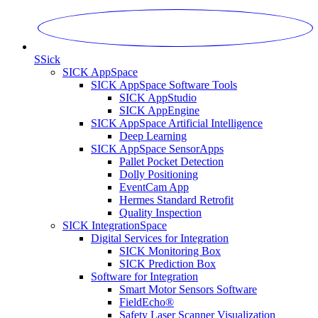
S
Sick
SICK AppSpace
SICK AppSpace Software Tools
SICK AppStudio
SICK AppEngine
SICK AppSpace Artificial Intelligence
Deep Learning
SICK AppSpace SensorApps
Pallet Pocket Detection
Dolly Positioning
EventCam App
Hermes Standard Retrofit
Quality Inspection
SICK IntegrationSpace
Digital Services for Integration
SICK Monitoring Box
SICK Prediction Box
Software for Integration
Smart Motor Sensors Software
FieldEcho®
Safety Laser Scanner Visualization