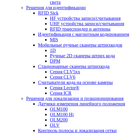
света
Решения для идентификации
RFID Sick
HF устройства записи/считывания
UHF устройства записи/считывания
RFID транспондер и антенны
Идентификация с магнитным кодированием
MIS
Мобильные ручные сканеры штрихкодов
1D
Ручные 2D сканеры штрих кода
DPM
Стационарные сканеры штрихкода
Серия CLV5xx
Серия CLV6
Считыватели кода на основе камеры
Серия Lector®
Серия ICR
Решения для локализации и позиционирования
Датчики измерения линейного положения
OLM100
OLM100 Hi
OLM200
OLV
Контроль полосы и локализация сетки