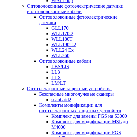
Flexi Loop
Оптоволоконные фотоэлектрические датчики
и оптоволоконные кабели
Оптоволоконные фотоэлектрические
датчики
GLL170
WLL170-2
WLL180T
WLL190T-2
WLL24 Ex
WLL260
Оптоволоконные кабели
LBS/LIS
LL3
LLX
LM/LT
Оптоэлектронные защитные устройства
Безопасные многолучевые сканеры
scanGrid2
Комплекты модификации для
оптоэлектронных защитных устройств
Комплект для замены FGS на S3000
Комплект для модификации MSL до
M4000
Комплект для модификации FGS