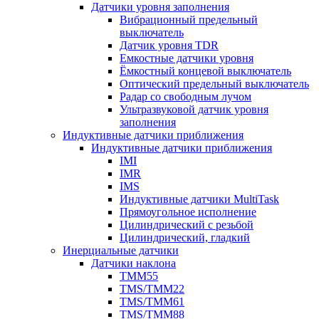
Датчики уровня заполнения
Вибрационный предельный
выключатель
Датчик уровня TDR
Емкостные датчики уровня
Ёмкостный концевой выключатель
Оптический предельный выключатель
Радар со свободным лучом
Ультразвуковой датчик уровня
заполнения
Индуктивные датчики приближения
Индуктивные датчики приближения
IMI
IMR
IMS
Индуктивные датчики MultiTask
Прямоугольное исполнение
Цилиндрический с резьбой
Цилиндрический, гладкий
Инерциальные датчики
Датчики наклона
TMM55
TMS/TMM22
TMS/TMM61
TMS/TMM88