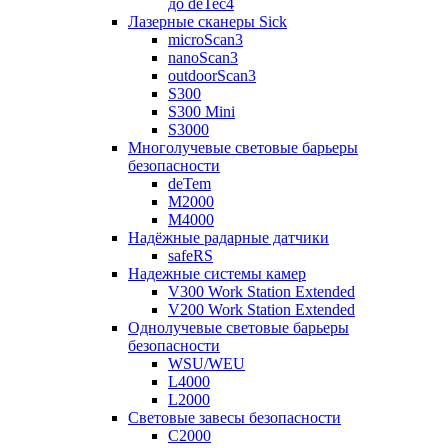
до deTec4
Лазерные сканеры Sick
microScan3
nanoScan3
outdoorScan3
S300
S300 Mini
S3000
Многолучевые световые барьеры
безопасности
deTem
M2000
M4000
Надёжные радарные датчики
safeRS
Надежные системы камер
V300 Work Station Extended
V200 Work Station Extended
Однолучевые световые барьеры
безопасности
WSU/WEU
L4000
L2000
Световые завесы безопасности
C2000