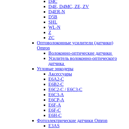
D4C
D4E, D4MC, ZE, ZV
D4ER-N
D5B
SHL
WL-N
Z
ZC
Оптоволоконные усилители (датчики)
Omron
Волоконно-оптические датчики
Усилитель волоконно-оптического
датчика
Угловые энкодеры
Аксессуары
E6A2-C
E6B2-C
E6C2-C / E6C3-C
E6C3-A
E6CP-A
E6F-A
E6F-C
E6H-C
Фотоэлектрические датчики Omron
E3AS