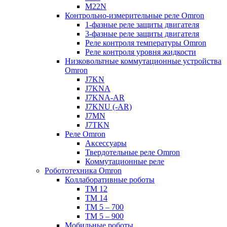
M22N
Контрольно-измерительные реле Omron
1-фазные реле защиты двигателя
3-фазные реле защиты двигателя
Реле контроля температуры Omron
Реле контроля уровня жидкости
Низковольтные коммутационные устройства
Omron
J7KN
J7KNA
J7KNA-AR
J7KNU (-AR)
J7MN
J7TKN
Реле Omron
Аксессуары
Твердотельные реле Omron
Коммутационные реле
Робототехника Omron
Коллаборативные роботы
TM 12
TM 14
TM 5 – 700
TM 5 – 900
Мобильные роботы