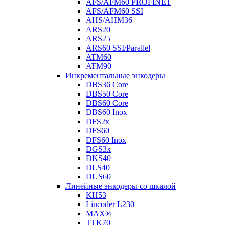
AFS/AFM60 PROFINET
AFS/AFM60 SSI
AHS/AHM36
ARS20
ARS25
ARS60 SSI/Parallel
ATM60
ATM90
Инкрементальные энкодеры
DBS36 Core
DBS50 Core
DBS60 Core
DBS60 Inox
DFS2x
DFS60
DFS60 Inox
DGS3x
DKS40
DLS40
DUS60
Линейные энкодеры со шкалой
KH53
Lincoder L230
MAX®
TTK70