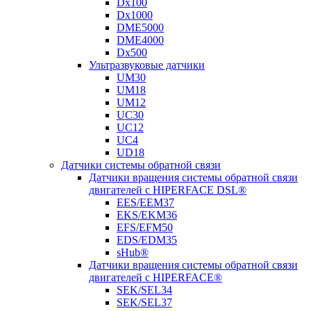
Dx100
Dx1000
DME5000
DME4000
Dx500
Ультразвуковые датчики
UM30
UM18
UM12
UC30
UC12
UC4
UD18
Датчики системы обратной связи
Датчики вращения системы обратной связи
двигателей с HIPERFACE DSL®
EES/EEM37
EKS/EKM36
EFS/EFM50
EDS/EDM35
sHub®
Датчики вращения системы обратной связи
двигателей с HIPERFACE®
SEK/SEL34
SEK/SEL37