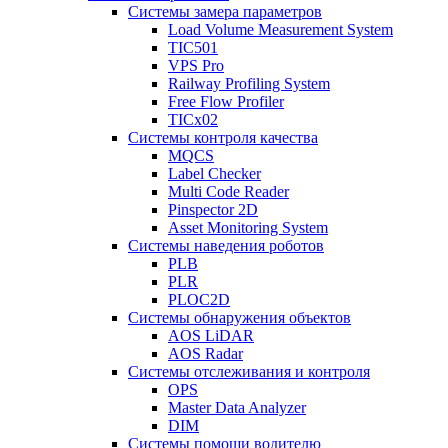
Системы замера параметров
Load Volume Measurement System
TIC501
VPS Pro
Railway Profiling System
Free Flow Profiler
TICx02
Системы контроля качества
MQCS
Label Checker
Multi Code Reader
Pinspector 2D
Asset Monitoring System
Системы наведения роботов
PLB
PLR
PLOC2D
Системы обнаружения объектов
AOS LiDAR
AOS Radar
Системы отслеживания и контроля
OPS
Master Data Analyzer
DIM
Системы помощи водителю