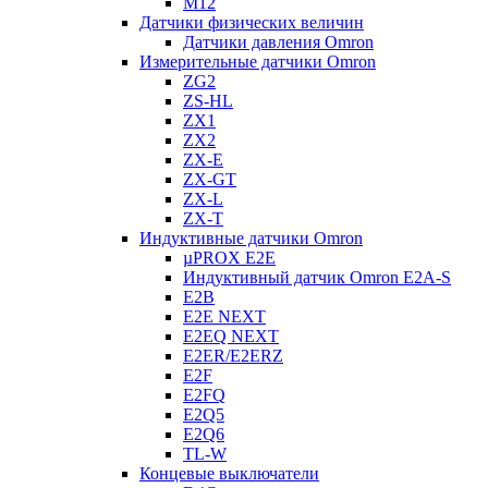
M12
Датчики физических величин
Датчики давления Omron
Измерительные датчики Omron
ZG2
ZS-HL
ZX1
ZX2
ZX-E
ZX-GT
ZX-L
ZX-T
Индуктивные датчики Omron
µPROX E2E
Индуктивный датчик Omron E2A-S
E2B
E2E NEXT
E2EQ NEXT
E2ER/E2ERZ
E2F
E2FQ
E2Q5
E2Q6
TL-W
Концевые выключатели