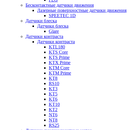
Бесконтактные датчики движения
Лазерные поверхностные датчики движения
SPEETEC 1D
Датчики блеска
Датчики блеска
Glare
Датчики контраста
Датчики контраста
KTL180
KTS Core
KTS Prime
KTX Prime
KTM Core
KTM Prime
KT8
RS10
KT3
KT5
KT6
KT10
KT2
NT6
NT8
RS25