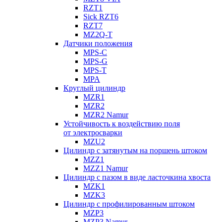
RZT1
Sick RZT6
RZT7
MZ2Q-T
Датчики положения
MPS-C
MPS-G
MPS-T
MPA
Круглый цилиндр
MZR1
MZR2
MZR2 Namur
Устойчивость к воздействию поля
от электросварки
MZU2
Цилиндр с затянутым на поршень штоком
MZZ1
MZZ1 Namur
Цилиндр с пазом в виде ласточкина хвоста
MZK1
MZK3
Цилиндр с профилированным штоком
MZP3
MZP3 Namur