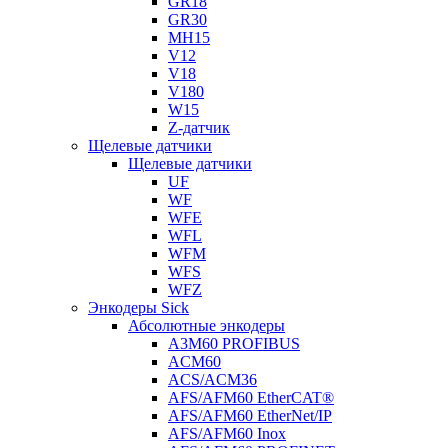
GR18
GR30
MH15
V12
V18
V180
W15
Z-датчик
Щелевые датчики
Щелевые датчики
UF
WF
WFE
WFL
WFM
WFS
WFZ
Энкодеры Sick
Абсолютные энкодеры
A3M60 PROFIBUS
ACM60
ACS/ACM36
AFS/AFM60 EtherCAT®
AFS/AFM60 EtherNet/IP
AFS/AFM60 Inox