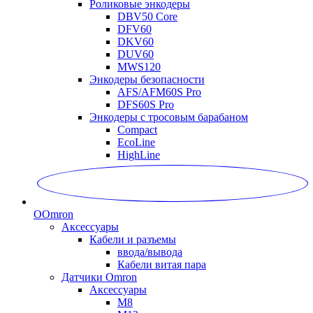
Роликовые энкодеры
DBV50 Core
DFV60
DKV60
DUV60
MWS120
Энкодеры безопасности
AFS/AFM60S Pro
DFS60S Pro
Энкодеры с тросовым барабаном
Compact
EcoLine
HighLine
O
Omron
Аксессуары
Кабели и разъемы
ввода/вывода
Кабели витая пара
Датчики Omron
Аксессуары
M8