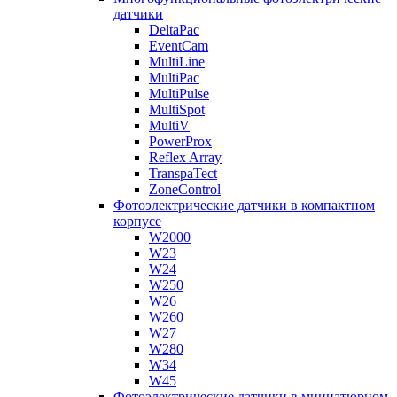
датчики
DeltaPac
EventCam
MultiLine
MultiPac
MultiPulse
MultiSpot
MultiV
PowerProx
Reflex Array
TranspaTect
ZoneControl
Фотоэлектрические датчики в компактном
корпусе
W2000
W23
W24
W250
W26
W260
W27
W280
W34
W45
Фотоэлектрические датчики в миниатюрном