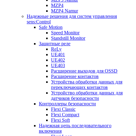
MZP4
MZP4 Namur
Надежные решения для систем управления
sens:Control
Safe Motion
Speed Monitor
Standstill Monitor
Защитные реле
ReLy
UE401
UE402
UE403
Расширение выходов для OSSD
Расширение контактов
Устройства обработки данных для
переключающих контактов
Устройство обработки данных для
датчиков безопасности
Контроллеры безопасности
Flexi Classic
Flexi Compact
Flexi Soft
Надежная цепь последовательного
включения