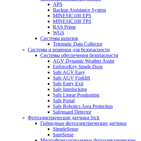
APS
Backup Assistance System
MINESIC100 EPS
MINESIC100 TPS
RAS Prime
WGS
Системы шлюзов
Telematic Data Collector
Системы и решения для безопасности
Системы обеспечения безопасности
AGV Dynamic Weather Assist
EnforceKey Single Door
Safe AGV Easy
Safe AGV Forklift
Safe Entry Exit
Safe Interlocking
Safe Linear Positioning
Safe Portal
Safe Robotics Area Protection
Safeguard Detector
Фотоэлектрические датчики Sick
Гибридные фотоэлектрические датчики
SimpleSense
SureSense
Многофункциональные фотоэлектрические