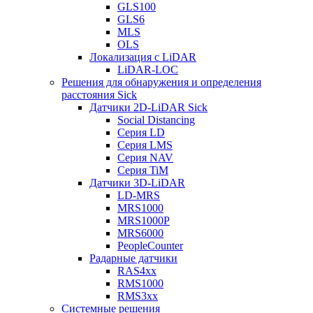
GLS100
GLS6
MLS
OLS
Локализация с LiDAR
LiDAR-LOC
Решения для обнаружения и определения
расстояния Sick
Датчики 2D-LiDAR Sick
Social Distancing
Серия LD
Серия LMS
Серия NAV
Серия TiM
Датчики 3D-LiDAR
LD-MRS
MRS1000
MRS1000P
MRS6000
PeopleCounter
Радарные датчики
RAS4xx
RMS1000
RMS3xx
Системные решения