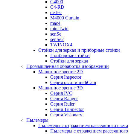
C4000
C4-RD
deTec
M4000 Curtain
mac4
miniTwin
senSe
senSe2
TWINOX4
Стойки для зеркал и приборные стойки
Приборные стойки
Стойки для зеркал
Промышленная обработка изображений
Машинное зрение 2D
Серия Inspector
Серия pico- и midiCam
Машинное зрение 3D
Серия IVC
Серия Ranger
Серия Ruler
Серия TriSpector
Серия Visionary
Пылемеры
Пылемеры с отражением рассеянного света
Пылемеры с отражением рассеянного