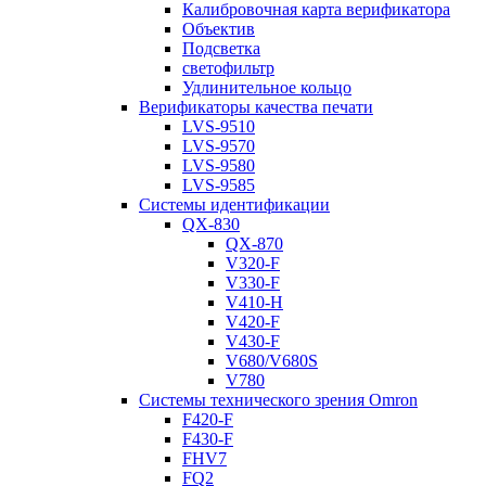
Калибровочная карта верификатора
Объектив
Подсветка
светофильтр
Удлинительное кольцо
Верификаторы качества печати
LVS-9510
LVS-9570
LVS-9580
LVS-9585
Системы идентификации
QX-830
QX-870
V320-F
V330-F
V410-H
V420-F
V430-F
V680/V680S
V780
Системы технического зрения Omron
F420-F
F430-F
FHV7
FQ2