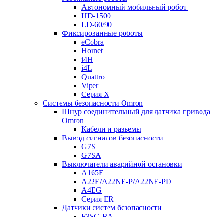
Автономный мобильный робот
HD-1500
LD-60/90
Фиксированные роботы
eCobra
Hornet
i4H
i4L
Quattro
Viper
Серия X
Системы безопасности Omron
Шнур соединительный для датчика привода
Omron
Кабели и разъемы
Вывод сигналов безопасности
G7S
G7SA
Выключатели аварийной остановки
A165E
A22E/A22NE-P/A22NE-PD
A4EG
Серия ER
Датчики систем безопасности
F3SG-RA