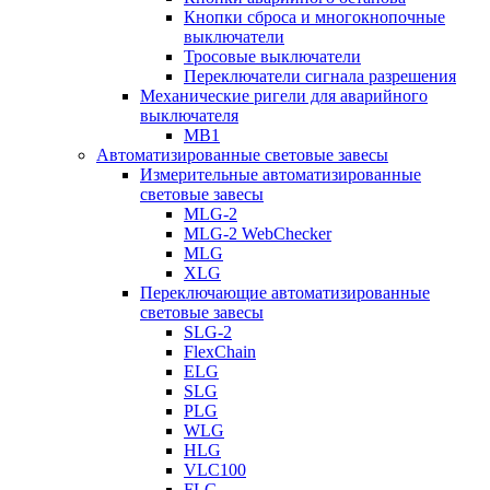
Кнопки сброса и многокнопочные
выключатели
Тросовые выключатели
Переключатели сигнала разрешения
Механические ригели для аварийного
выключателя
MB1
Автоматизированные световые завесы
Измерительные автоматизированные
световые завесы
MLG-2
MLG-2 WebChecker
MLG
XLG
Переключающие автоматизированные
световые завесы
SLG-2
FlexChain
ELG
SLG
PLG
WLG
HLG
VLC100
FLG