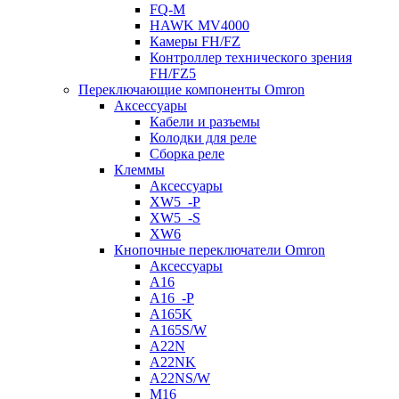
FQ-M
HAWK MV4000
Камеры FH/FZ
Контроллер технического зрения
FH/FZ5
Переключающие компоненты Omron
Аксессуары
Кабели и разъемы
Колодки для реле
Сборка реле
Клеммы
Аксессуары
XW5_-P
XW5_-S
XW6
Кнопочные переключатели Omron
Аксессуары
A16
A16_-P
A165K
A165S/W
A22N
A22NK
A22NS/W
M16