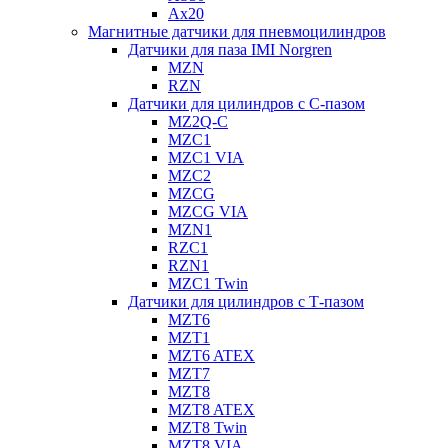
Ax20
Магнитные датчики для пневмоцилиндров
Датчики для паза IMI Norgren
MZN
RZN
Датчики для цилиндров с С-пазом
MZ2Q-C
MZC1
MZC1 VIA
MZC2
MZCG
MZCG VIA
MZN1
RZC1
RZN1
MZC1 Twin
Датчики для цилиндров с Т-пазом
MZT6
MZT1
MZT6 ATEX
MZT7
MZT8
MZT8 ATEX
MZT8 Twin
MZT8 VIA