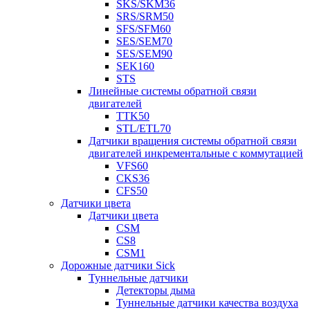
SKS/SKM36
SRS/SRM50
SFS/SFM60
SES/SEM70
SES/SEM90
SEK160
STS
Линейные системы обратной связи
двигателей
TTK50
STL/ETL70
Датчики вращения системы обратной связи
двигателей инкрементальные с коммутацией
VFS60
CKS36
CFS50
Датчики цвета
Датчики цвета
CSM
CS8
CSM1
Дорожные датчики Sick
Туннельные датчики
Детекторы дыма
Туннельные датчики качества воздуха