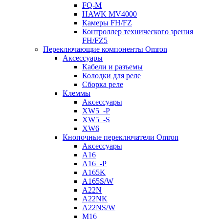
FQ-M
HAWK MV4000
Камеры FH/FZ
Контроллер технического зрения
FH/FZ5
Переключающие компоненты Omron
Аксессуары
Кабели и разъемы
Колодки для реле
Сборка реле
Клеммы
Аксессуары
XW5_-P
XW5_-S
XW6
Кнопочные переключатели Omron
Аксессуары
A16
A16_-P
A165K
A165S/W
A22N
A22NK
A22NS/W
M16