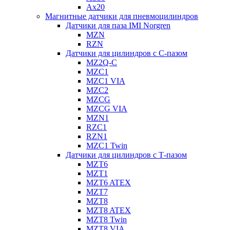
Ax20
Магнитные датчики для пневмоцилиндров
Датчики для паза IMI Norgren
MZN
RZN
Датчики для цилиндров с С-пазом
MZ2Q-C
MZC1
MZC1 VIA
MZC2
MZCG
MZCG VIA
MZN1
RZC1
RZN1
MZC1 Twin
Датчики для цилиндров с Т-пазом
MZT6
MZT1
MZT6 ATEX
MZT7
MZT8
MZT8 ATEX
MZT8 Twin
MZT8 VIA