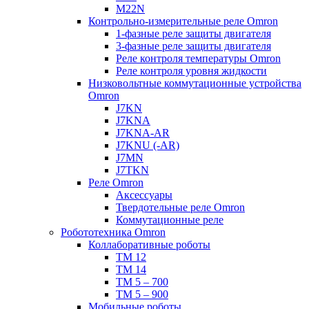
M22N
Контрольно-измерительные реле Omron
1-фазные реле защиты двигателя
3-фазные реле защиты двигателя
Реле контроля температуры Omron
Реле контроля уровня жидкости
Низковольтные коммутационные устройства
Omron
J7KN
J7KNA
J7KNA-AR
J7KNU (-AR)
J7MN
J7TKN
Реле Omron
Аксессуары
Твердотельные реле Omron
Коммутационные реле
Робототехника Omron
Коллаборативные роботы
TM 12
TM 14
TM 5 – 700
TM 5 – 900
Мобильные роботы