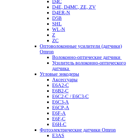
D4C
D4E, D4MC, ZE, ZV
D4ER-N
D5B
SHL
WL-N
Z
ZC
Оптоволоконные усилители (датчики)
Omron
Волоконно-оптические датчики
Усилитель волоконно-оптического
датчика
Угловые энкодеры
Аксессуары
E6A2-C
E6B2-C
E6C2-C / E6C3-C
E6C3-A
E6CP-A
E6F-A
E6F-C
E6H-C
Фотоэлектрические датчики Omron
E3AS