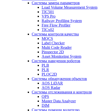
Системы замера параметров
Load Volume Measurement System
TIC501
VPS Pro
Railway Profiling System
Free Flow Profiler
TICx02
Системы контроля качества
MQCS
Label Checker
Multi Code Reader
Pinspector 2D
Asset Monitoring System
Системы наведения роботов
PLB
PLR
PLOC2D
Системы обнаружения объектов
AOS LiDAR
AOS Radar
Системы отслеживания и контроля
OPS
Master Data Analyzer
DIM
Системы помощи водителю