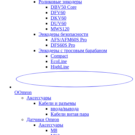
Роликовые энкодеры
DBV50 Core
DFV60
DKV60
DUV60
MWS120
Энкодеры безопасности
AFS/AFM60S Pro
DFS60S Pro
Энкодеры с тросовым барабаном
Compact
EcoLine
HighLine
O
Omron
Аксессуары
Кабели и разъемы
ввода/вывода
Кабели витая пара
Датчики Omron
Аксессуары
M8