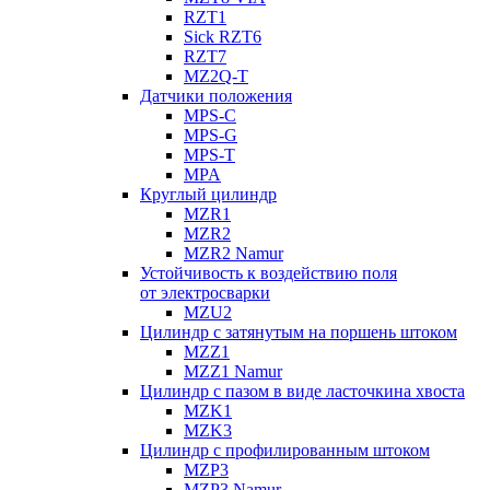
RZT1
Sick RZT6
RZT7
MZ2Q-T
Датчики положения
MPS-C
MPS-G
MPS-T
MPA
Круглый цилиндр
MZR1
MZR2
MZR2 Namur
Устойчивость к воздействию поля
от электросварки
MZU2
Цилиндр с затянутым на поршень штоком
MZZ1
MZZ1 Namur
Цилиндр с пазом в виде ласточкина хвоста
MZK1
MZK3
Цилиндр с профилированным штоком
MZP3
MZP3 Namur