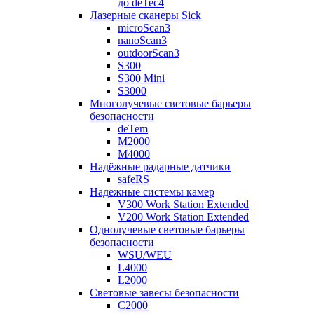
до deTec4
Лазерные сканеры Sick
microScan3
nanoScan3
outdoorScan3
S300
S300 Mini
S3000
Многолучевые световые барьеры
безопасности
deTem
M2000
M4000
Надёжные радарные датчики
safeRS
Надежные системы камер
V300 Work Station Extended
V200 Work Station Extended
Однолучевые световые барьеры
безопасности
WSU/WEU
L4000
L2000
Световые завесы безопасности
C2000