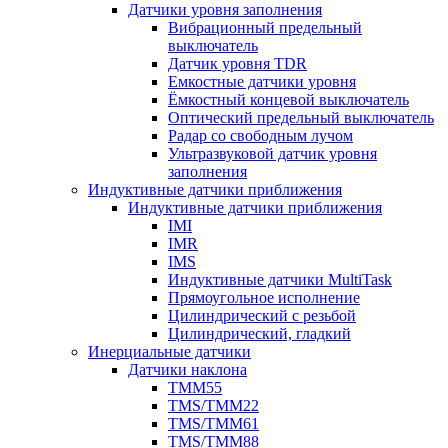
Датчики уровня заполнения
Вибрационный предельный
выключатель
Датчик уровня TDR
Емкостные датчики уровня
Ёмкостный концевой выключатель
Оптический предельный выключатель
Радар со свободным лучом
Ультразвуковой датчик уровня
заполнения
Индуктивные датчики приближения
Индуктивные датчики приближения
IMI
IMR
IMS
Индуктивные датчики MultiTask
Прямоугольное исполнение
Цилиндрический с резьбой
Цилиндрический, гладкий
Инерциальные датчики
Датчики наклона
TMM55
TMS/TMM22
TMS/TMM61
TMS/TMM88