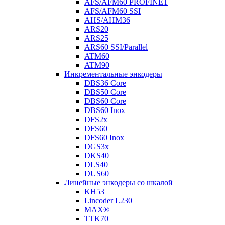
AFS/AFM60 PROFINET
AFS/AFM60 SSI
AHS/AHM36
ARS20
ARS25
ARS60 SSI/Parallel
ATM60
ATM90
Инкрементальные энкодеры
DBS36 Core
DBS50 Core
DBS60 Core
DBS60 Inox
DFS2x
DFS60
DFS60 Inox
DGS3x
DKS40
DLS40
DUS60
Линейные энкодеры со шкалой
KH53
Lincoder L230
MAX®
TTK70