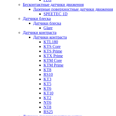
Бесконтактные датчики движения
Лазерные поверхностные датчики движения
SPEETEC 1D
Датчики блеска
Датчики блеска
Glare
Датчики контраста
Датчики контраста
KTL180
KTS Core
KTS Prime
KTX Prime
KTM Core
KTM Prime
KT8
RS10
KT3
KT5
KT6
KT10
KT2
NT6
NT8
RS25