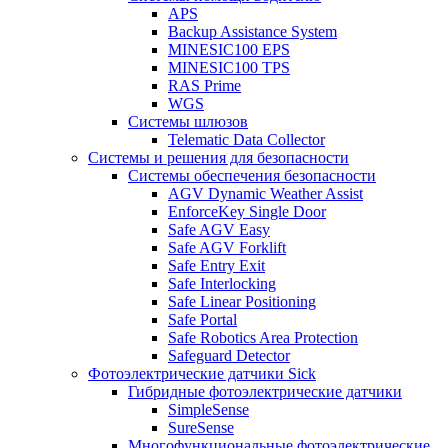
APS
Backup Assistance System
MINESIC100 EPS
MINESIC100 TPS
RAS Prime
WGS
Системы шлюзов
Telematic Data Collector
Системы и решения для безопасности
Системы обеспечения безопасности
AGV Dynamic Weather Assist
EnforceKey Single Door
Safe AGV Easy
Safe AGV Forklift
Safe Entry Exit
Safe Interlocking
Safe Linear Positioning
Safe Portal
Safe Robotics Area Protection
Safeguard Detector
Фотоэлектрические датчики Sick
Гибридные фотоэлектрические датчики
SimpleSense
SureSense
Многофункциональные фотоэлектрические