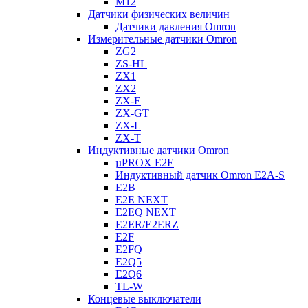
M12
Датчики физических величин
Датчики давления Omron
Измерительные датчики Omron
ZG2
ZS-HL
ZX1
ZX2
ZX-E
ZX-GT
ZX-L
ZX-T
Индуктивные датчики Omron
µPROX E2E
Индуктивный датчик Omron E2A-S
E2B
E2E NEXT
E2EQ NEXT
E2ER/E2ERZ
E2F
E2FQ
E2Q5
E2Q6
TL-W
Концевые выключатели