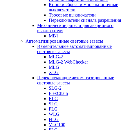
Кнопки сброса и многокнопочные
выключатели
Тросовые выключатели
Переключатели сигнала разрешения
Механические ригели для аварийного
выключателя
MB1
Автоматизированные световые завесы
Измерительные автоматизированные
световые завесы
MLG-2
MLG-2 WebChecker
MLG
XLG
Переключающие автоматизированные
световые завесы
SLG-2
FlexChain
ELG
SLG
PLG
WLG
HLG
VLC100
FLG