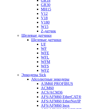
GR18
GR30
MH15
V12
V18
V180
W15
Z-датчик
Щелевые датчики
Щелевые датчики
UF
WF
WFE
WFL
WFM
WFS
WFZ
Энкодеры Sick
Абсолютные энкодеры
A3M60 PROFIBUS
ACM60
ACS/ACM36
AFS/AFM60 EtherCAT®
AFS/AFM60 EtherNet/IP
AFS/AFM60 Inox