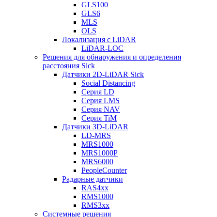
GLS100
GLS6
MLS
OLS
Локализация с LiDAR
LiDAR-LOC
Решения для обнаружения и определения
расстояния Sick
Датчики 2D-LiDAR Sick
Social Distancing
Серия LD
Серия LMS
Серия NAV
Серия TiM
Датчики 3D-LiDAR
LD-MRS
MRS1000
MRS1000P
MRS6000
PeopleCounter
Радарные датчики
RAS4xx
RMS1000
RMS3xx
Системные решения