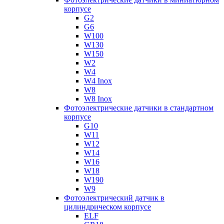
корпусе
G2
G6
W100
W130
W150
W2
W4
W4 Inox
W8
W8 Inox
Фотоэлектрические датчики в стандартном
корпусе
G10
W11
W12
W14
W16
W18
W190
W9
Фотоэлектрический датчик в
цилиндрическом корпусе
ELF