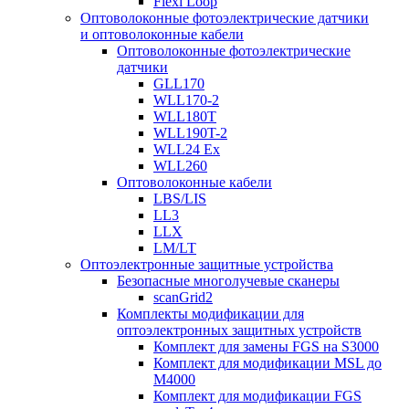
Flexi Loop
Оптоволоконные фотоэлектрические датчики
и оптоволоконные кабели
Оптоволоконные фотоэлектрические
датчики
GLL170
WLL170-2
WLL180T
WLL190T-2
WLL24 Ex
WLL260
Оптоволоконные кабели
LBS/LIS
LL3
LLX
LM/LT
Оптоэлектронные защитные устройства
Безопасные многолучевые сканеры
scanGrid2
Комплекты модификации для
оптоэлектронных защитных устройств
Комплект для замены FGS на S3000
Комплект для модификации MSL до
M4000
Комплект для модификации FGS