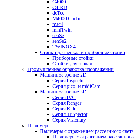
C4000
C4-RD
deTec
M4000 Curtain
mac4
miniTwin
senSe
senSe2
TWINOX4
Стойки для зеркал и приборные стойки
Приборные стойки
Стойки для зеркал
Промышленная обработка изображений
Машинное зрение 2D
Серия Inspector
Серия pico- и midiCam
Машинное зрение 3D
Серия IVC
Серия Ranger
Серия Ruler
Серия TriSpector
Серия Visionary
Пылемеры
Пылемеры с отражением рассеянного света
Пылемеры с отражением рассеянного