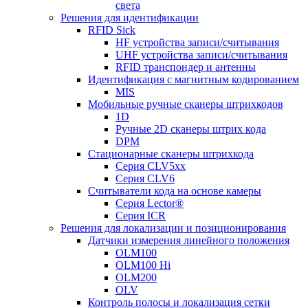
света
Решения для идентификации
RFID Sick
HF устройства записи/считывания
UHF устройства записи/считывания
RFID транспондер и антенны
Идентификация с магнитным кодированием
MIS
Мобильные ручные сканеры штрихкодов
1D
Ручные 2D сканеры штрих кода
DPM
Стационарные сканеры штрихкода
Серия CLV5xx
Серия CLV6
Считыватели кода на основе камеры
Серия Lector®
Серия ICR
Решения для локализации и позиционирования
Датчики измерения линейного положения
OLM100
OLM100 Hi
OLM200
OLV
Контроль полосы и локализация сетки