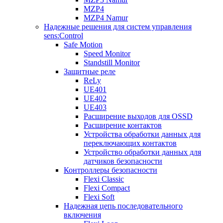
MZP4
MZP4 Namur
Надежные решения для систем управления
sens:Control
Safe Motion
Speed Monitor
Standstill Monitor
Защитные реле
ReLy
UE401
UE402
UE403
Расширение выходов для OSSD
Расширение контактов
Устройства обработки данных для
переключающих контактов
Устройство обработки данных для
датчиков безопасности
Контроллеры безопасности
Flexi Classic
Flexi Compact
Flexi Soft
Надежная цепь последовательного
включения