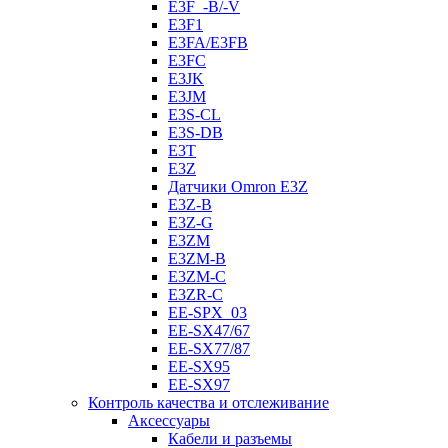
E3F_-B/-V
E3F1
E3FA/E3FB
E3FC
E3JK
E3JM
E3S-CL
E3S-DB
E3T
E3Z
Датчики Omron E3Z
E3Z-B
E3Z-G
E3ZM
E3ZM-B
E3ZM-C
E3ZR-C
EE-SPX_03
EE-SX47/67
EE-SX77/87
EE-SX95
EE-SX97
Контроль качества и отслеживание
Аксессуары
Кабели и разъемы