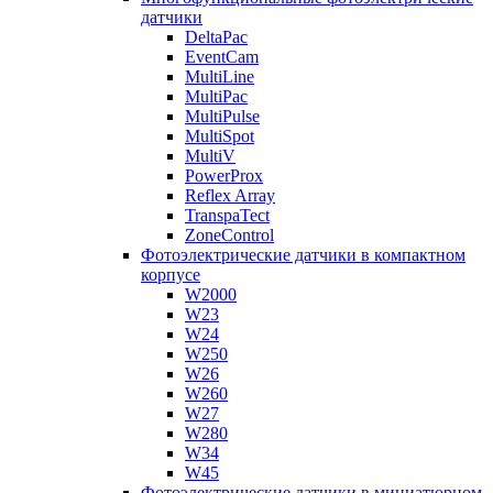
датчики
DeltaPac
EventCam
MultiLine
MultiPac
MultiPulse
MultiSpot
MultiV
PowerProx
Reflex Array
TranspaTect
ZoneControl
Фотоэлектрические датчики в компактном
корпусе
W2000
W23
W24
W250
W26
W260
W27
W280
W34
W45
Фотоэлектрические датчики в миниатюрном