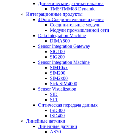
Динамические датчики наклона
TMS/TMM88 Dynamic
Интеграционные продукты
4Dpro-Соединительные изделия
Соединительные модули
Модули промышленной сети
Data Integration Machine
DIMA500
Sensor Integration Gateway
SIG100
SIG200
Sensor Integration Machine
SIM10xx
SIM200
SIM2x00
Sick SIM4000
Sensor Visualization
SID
SLT
Оптическая передача данных
ISD300
ISD400
Линейные датчики
Линейные датчики
AS30