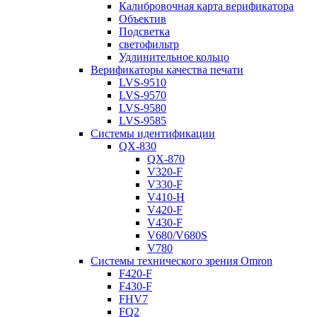
Калибровочная карта верификатора
Объектив
Подсветка
светофильтр
Удлинительное кольцо
Верификаторы качества печати
LVS-9510
LVS-9570
LVS-9580
LVS-9585
Системы идентификации
QX-830
QX-870
V320-F
V330-F
V410-H
V420-F
V430-F
V680/V680S
V780
Системы технического зрения Omron
F420-F
F430-F
FHV7
FQ2