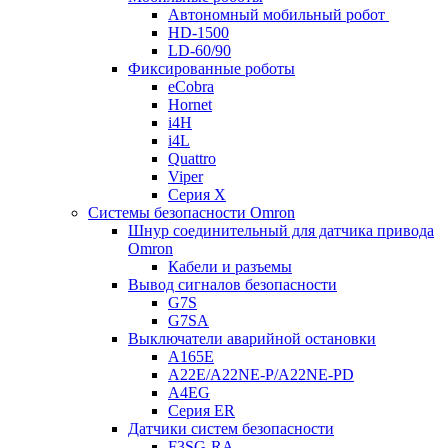
Автономный мобильный робот
HD-1500
LD-60/90
Фиксированные роботы
eCobra
Hornet
i4H
i4L
Quattro
Viper
Серия X
Системы безопасности Omron
Шнур соединительный для датчика привода
Omron
Кабели и разъемы
Вывод сигналов безопасности
G7S
G7SA
Выключатели аварийной остановки
A165E
A22E/A22NE-P/A22NE-PD
A4EG
Серия ER
Датчики систем безопасности
F3SG-RA