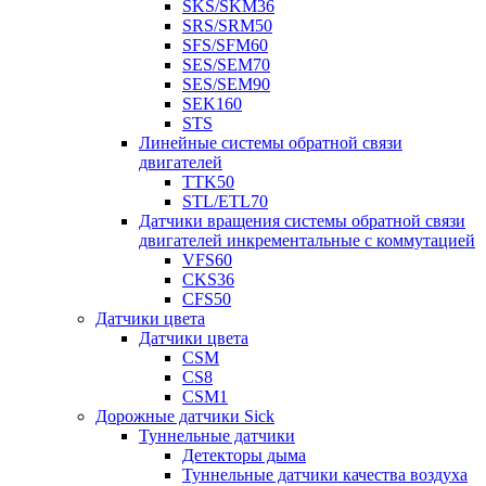
SKS/SKM36
SRS/SRM50
SFS/SFM60
SES/SEM70
SES/SEM90
SEK160
STS
Линейные системы обратной связи
двигателей
TTK50
STL/ETL70
Датчики вращения системы обратной связи
двигателей инкрементальные с коммутацией
VFS60
CKS36
CFS50
Датчики цвета
Датчики цвета
CSM
CS8
CSM1
Дорожные датчики Sick
Туннельные датчики
Детекторы дыма
Туннельные датчики качества воздуха