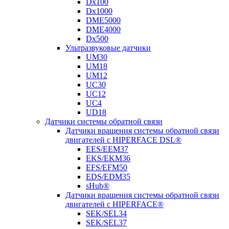
Dx100
Dx1000
DME5000
DME4000
Dx500
Ультразвуковые датчики
UM30
UM18
UM12
UC30
UC12
UC4
UD18
Датчики системы обратной связи
Датчики вращения системы обратной связи
двигателей с HIPERFACE DSL®
EES/EEM37
EKS/EKM36
EFS/EFM50
EDS/EDM35
sHub®
Датчики вращения системы обратной связи
двигателей с HIPERFACE®
SEK/SEL34
SEK/SEL37