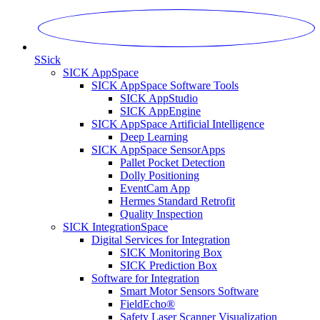
S
Sick
SICK AppSpace
SICK AppSpace Software Tools
SICK AppStudio
SICK AppEngine
SICK AppSpace Artificial Intelligence
Deep Learning
SICK AppSpace SensorApps
Pallet Pocket Detection
Dolly Positioning
EventCam App
Hermes Standard Retrofit
Quality Inspection
SICK IntegrationSpace
Digital Services for Integration
SICK Monitoring Box
SICK Prediction Box
Software for Integration
Smart Motor Sensors Software
FieldEcho®
Safety Laser Scanner Visualization