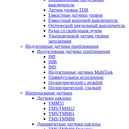
выключатель
Датчик уровня TDR
Емкостные датчики уровня
Ёмкостный концевой выключатель
Оптический предельный выключатель
Радар со свободным лучом
Ультразвуковой датчик уровня
заполнения
Индуктивные датчики приближения
Индуктивные датчики приближения
IMI
IMR
IMS
Индуктивные датчики MultiTask
Прямоугольное исполнение
Цилиндрический с резьбой
Цилиндрический, гладкий
Инерциальные датчики
Датчики наклона
TMM55
TMS/TMM22
TMS/TMM61
TMS/TMM88
Динамические датчики наклона