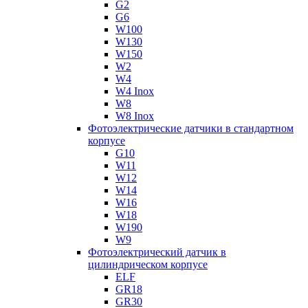
G2
G6
W100
W130
W150
W2
W4
W4 Inox
W8
W8 Inox
Фотоэлектрические датчики в стандартном
корпусе
G10
W11
W12
W14
W16
W18
W190
W9
Фотоэлектрический датчик в
цилиндрическом корпусе
ELF
GR18
GR30