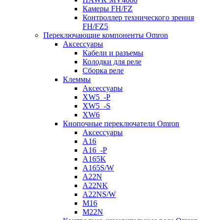
Камеры FH/FZ
Контроллер технического зрения
FH/FZ5
Переключающие компоненты Omron
Аксессуары
Кабели и разъемы
Колодки для реле
Сборка реле
Клеммы
Аксессуары
XW5_-P
XW5_-S
XW6
Кнопочные переключатели Omron
Аксессуары
A16
A16_-P
A165K
A165S/W
A22N
A22NK
A22NS/W
M16
M22N