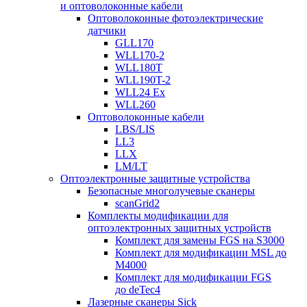
и оптоволоконные кабели
Оптоволоконные фотоэлектрические
датчики
GLL170
WLL170-2
WLL180T
WLL190T-2
WLL24 Ex
WLL260
Оптоволоконные кабели
LBS/LIS
LL3
LLX
LM/LT
Оптоэлектронные защитные устройства
Безопасные многолучевые сканеры
scanGrid2
Комплекты модификации для
оптоэлектронных защитных устройств
Комплект для замены FGS на S3000
Комплект для модификации MSL до
M4000
Комплект для модификации FGS
до deTec4
Лазерные сканеры Sick