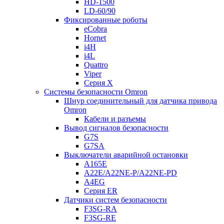
HD-1500
LD-60/90
Фиксированные роботы
eCobra
Hornet
i4H
i4L
Quattro
Viper
Серия X
Системы безопасности Omron
Шнур соединительный для датчика привода
Omron
Кабели и разъемы
Вывод сигналов безопасности
G7S
G7SA
Выключатели аварийной остановки
A165E
A22E/A22NE-P/A22NE-PD
A4EG
Серия ER
Датчики систем безопасности
F3SG-RA
F3SG-RE