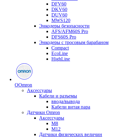
DFV60
DKV60
DUV60
MWS120
Энкодеры безопасности
AFS/AFM60S Pro
DFS60S Pro
Энкодеры с тросовым барабаном
Compact
EcoLine
HighLine
O
Omron
Аксессуары
Кабели и разъемы
ввода/вывода
Кабели витая пара
Датчики Omron
Аксессуары
M8
M12
Датчики физических величин