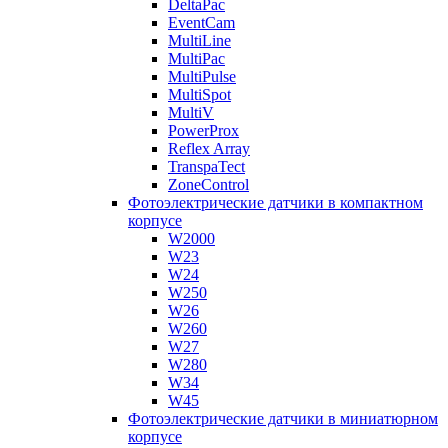
DeltaPac
EventCam
MultiLine
MultiPac
MultiPulse
MultiSpot
MultiV
PowerProx
Reflex Array
TranspaTect
ZoneControl
Фотоэлектрические датчики в компактном
корпусе
W2000
W23
W24
W250
W26
W260
W27
W280
W34
W45
Фотоэлектрические датчики в миниатюрном
корпусе