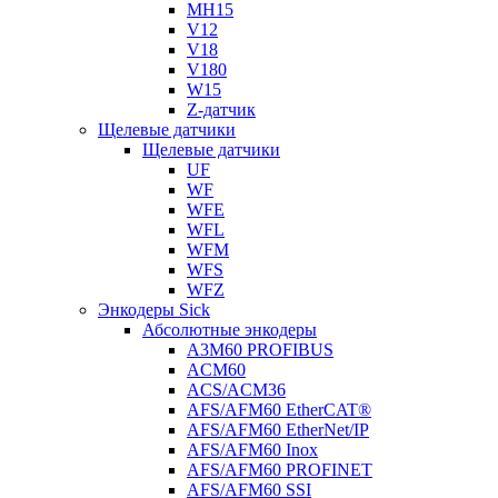
MH15
V12
V18
V180
W15
Z-датчик
Щелевые датчики
Щелевые датчики
UF
WF
WFE
WFL
WFM
WFS
WFZ
Энкодеры Sick
Абсолютные энкодеры
A3M60 PROFIBUS
ACM60
ACS/ACM36
AFS/AFM60 EtherCAT®
AFS/AFM60 EtherNet/IP
AFS/AFM60 Inox
AFS/AFM60 PROFINET
AFS/AFM60 SSI