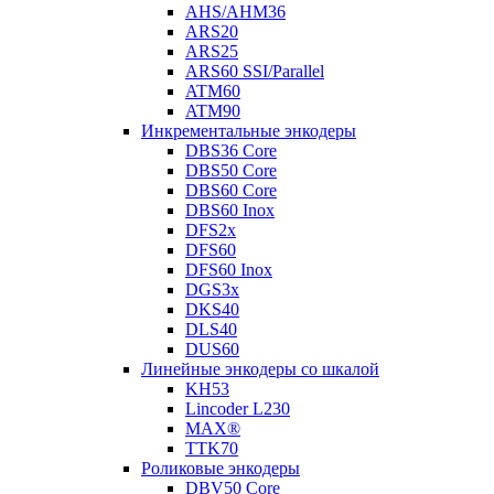
AHS/AHM36
ARS20
ARS25
ARS60 SSI/Parallel
ATM60
ATM90
Инкрементальные энкодеры
DBS36 Core
DBS50 Core
DBS60 Core
DBS60 Inox
DFS2x
DFS60
DFS60 Inox
DGS3x
DKS40
DLS40
DUS60
Линейные энкодеры со шкалой
KH53
Lincoder L230
MAX®
TTK70
Роликовые энкодеры
DBV50 Core