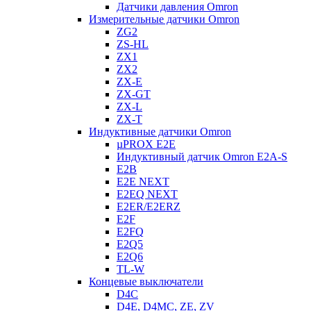
Датчики давления Omron
Измерительные датчики Omron
ZG2
ZS-HL
ZX1
ZX2
ZX-E
ZX-GT
ZX-L
ZX-T
Индуктивные датчики Omron
µPROX E2E
Индуктивный датчик Omron E2A-S
E2B
E2E NEXT
E2EQ NEXT
E2ER/E2ERZ
E2F
E2FQ
E2Q5
E2Q6
TL-W
Концевые выключатели
D4C
D4E, D4MC, ZE, ZV