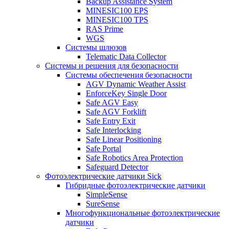
Backup Assistance System
MINESIC100 EPS
MINESIC100 TPS
RAS Prime
WGS
Системы шлюзов
Telematic Data Collector
Системы и решения для безопасности
Системы обеспечения безопасности
AGV Dynamic Weather Assist
EnforceKey Single Door
Safe AGV Easy
Safe AGV Forklift
Safe Entry Exit
Safe Interlocking
Safe Linear Positioning
Safe Portal
Safe Robotics Area Protection
Safeguard Detector
Фотоэлектрические датчики Sick
Гибридные фотоэлектрические датчики
SimpleSense
SureSense
Многофункциональные фотоэлектрические
датчики