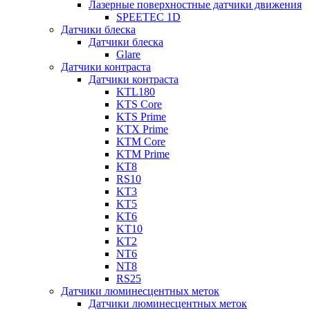
Лазерные поверхностные датчики движения
SPEETEC 1D
Датчики блеска
Датчики блеска
Glare
Датчики контраста
Датчики контраста
KTL180
KTS Core
KTS Prime
KTX Prime
KTM Core
KTM Prime
KT8
RS10
KT3
KT5
KT6
KT10
KT2
NT6
NT8
RS25
Датчики люминесцентных меток
Датчики люминесцентных меток