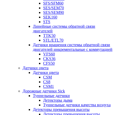
SFS/SFM60
SES/SEM70
SES/SEM90
SEK160
STS
Линейные системы обратной связи
двигателей
TTK50
STL/ETL70
Датчики вращения системы обратной связи
двигателей инкрементальные с коммутацией
VFS60
CKS36
CFS50
Датчики цвета
Датчики цвета
CSM
CS8
CSM1
Дорожные датчики Sick
Туннельные датчики
Детекторы дыма
Туннельные датчики качества воздуха
Детекторы превышения высоты
Детекторы превышения высоты