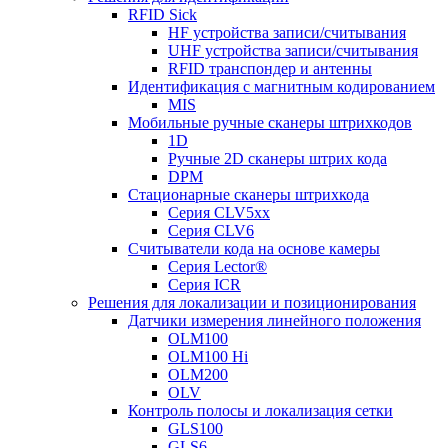
RFID Sick
HF устройства записи/считывания
UHF устройства записи/считывания
RFID транспондер и антенны
Идентификация с магнитным кодированием
MIS
Мобильные ручные сканеры штрихкодов
1D
Ручные 2D сканеры штрих кода
DPM
Стационарные сканеры штрихкода
Серия CLV5xx
Серия CLV6
Считыватели кода на основе камеры
Серия Lector®
Серия ICR
Решения для локализации и позиционирования
Датчики измерения линейного положения
OLM100
OLM100 Hi
OLM200
OLV
Контроль полосы и локализация сетки
GLS100
GLS6