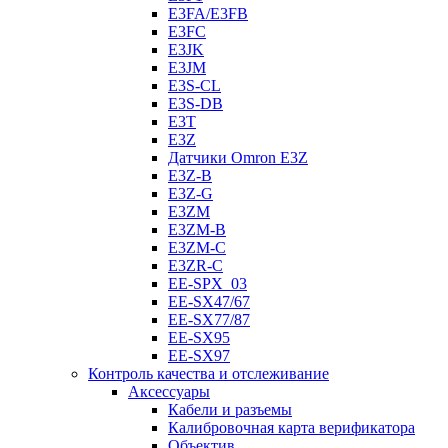
E3FA/E3FB
E3FC
E3JK
E3JM
E3S-CL
E3S-DB
E3T
E3Z
Датчики Omron E3Z
E3Z-B
E3Z-G
E3ZM
E3ZM-B
E3ZM-C
E3ZR-C
EE-SPX_03
EE-SX47/67
EE-SX77/87
EE-SX95
EE-SX97
Контроль качества и отслеживание
Аксессуары
Кабели и разъемы
Калибровочная карта верификатора
Объектив