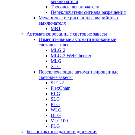
выключатели
Тросовые выключатели
Переключатели сигнала разрешения
Механические ригели для аварийного
выключателя
MB1
Автоматизированные световые завесы
Измерительные автоматизированные
световые завесы
MLG-2
MLG-2 WebChecker
MLG
XLG
Переключающие автоматизированные
световые завесы
SLG-2
FlexChain
ELG
SLG
PLG
WLG
HLG
VLC100
FLG
Бесконтактные датчики движения