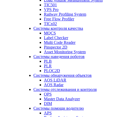
Load Volume Measurement System
TIC501
VPS Pro
Railway Profiling System
Free Flow Profiler
TICx02
Системы контроля качества
MQCS
Label Checker
Multi Code Reader
Pinspector 2D
Asset Monitoring System
Системы наведения роботов
PLB
PLR
PLOC2D
Системы обнаружения объектов
AOS LiDAR
AOS Radar
Системы отслеживания и контроля
OPS
Master Data Analyzer
DIM
Системы помощи водителю
APS