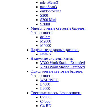
microScan3
nanoScan3
outdoorScan3
S300
S300 Mini
S3000
Многолучевые световые барьеры
безопасности
deTem
M2000
M4000
Надёжные радарные датчики
safeRS
Надежные системы камер
V300 Work Station Extended
V200 Work Station Extended
Однолучевые световые барьеры
безопасности
WSU/WEU
L4000
L2000
Световые завесы безопасности
C2000
C4000
C4-RD