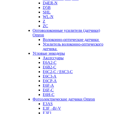
D4ER-N
D5B
SHL
WL-N
Z
ZC
Оптоволоконные усилители (датчики)
Omron
Волоконно-оптические датчики
Усилитель волоконно-оптического
датчика
Угловые энкодеры
Аксессуары
E6A2-C
E6B2-C
E6C2-C / E6C3-C
E6C3-A
E6CP-A
E6F-A
E6F-C
E6H-C
Фотоэлектрические датчики Omron
E3AS
E3F_-B/-V
E3F1