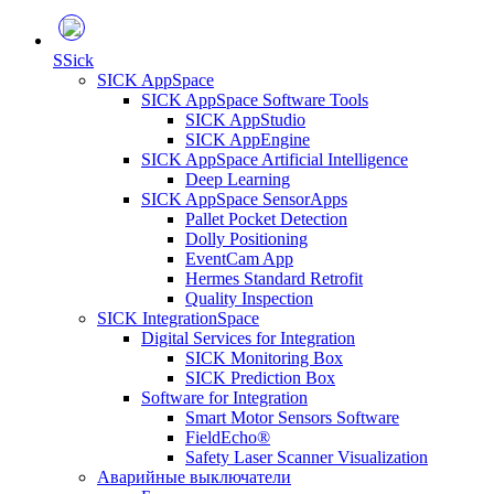
S
Sick
SICK AppSpace
SICK AppSpace Software Tools
SICK AppStudio
SICK AppEngine
SICK AppSpace Artificial Intelligence
Deep Learning
SICK AppSpace SensorApps
Pallet Pocket Detection
Dolly Positioning
EventCam App
Hermes Standard Retrofit
Quality Inspection
SICK IntegrationSpace
Digital Services for Integration
SICK Monitoring Box
SICK Prediction Box
Software for Integration
Smart Motor Sensors Software
FieldEcho®
Safety Laser Scanner Visualization
Аварийные выключатели