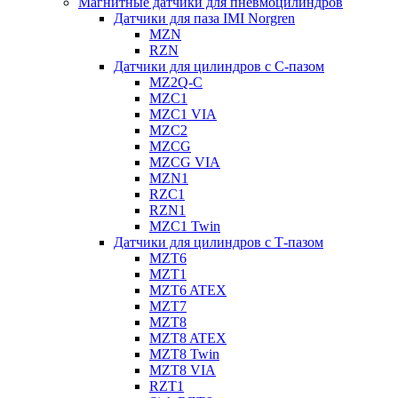
Магнитные датчики для пневмоцилиндров
Датчики для паза IMI Norgren
MZN
RZN
Датчики для цилиндров с С-пазом
MZ2Q-C
MZC1
MZC1 VIA
MZC2
MZCG
MZCG VIA
MZN1
RZC1
RZN1
MZC1 Twin
Датчики для цилиндров с Т-пазом
MZT6
MZT1
MZT6 ATEX
MZT7
MZT8
MZT8 ATEX
MZT8 Twin
MZT8 VIA
RZT1