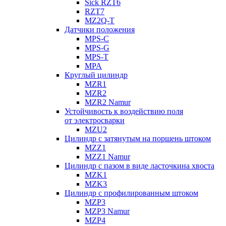
Sick RZT6
RZT7
MZ2Q-T
Датчики положения
MPS-C
MPS-G
MPS-T
MPA
Круглый цилиндр
MZR1
MZR2
MZR2 Namur
Устойчивость к воздействию поля
от электросварки
MZU2
Цилиндр с затянутым на поршень штоком
MZZ1
MZZ1 Namur
Цилиндр с пазом в виде ласточкина хвоста
MZK1
MZK3
Цилиндр с профилированным штоком
MZP3
MZP3 Namur
MZP4