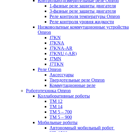
Контрольно-измерительные реле Omron
1-фазные реле защиты двигателя
3-фазные реле защиты двигателя
Реле контроля температуры Omron
Реле контроля уровня жидкости
Низковольтные коммутационные устройства
Omron
J7KN
J7KNA
J7KNA-AR
J7KNU (-AR)
J7MN
J7TKN
Реле Omron
Аксессуары
Твердотельные реле Omron
Коммутационные реле
Робототехника Omron
Коллаборативные роботы
TM 12
TM 14
TM 5 – 700
TM 5 – 900
Мобильные роботы
Автономный мобильный робот