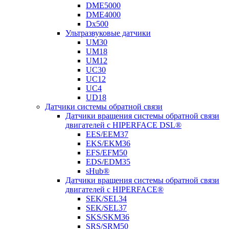
DME5000
DME4000
Dx500
Ультразвуковые датчики
UM30
UM18
UM12
UC30
UC12
UC4
UD18
Датчики системы обратной связи
Датчики вращения системы обратной связи
двигателей с HIPERFACE DSL®
EES/EEM37
EKS/EKM36
EFS/EFM50
EDS/EDM35
sHub®
Датчики вращения системы обратной связи
двигателей с HIPERFACE®
SEK/SEL34
SEK/SEL37
SKS/SKM36
SRS/SRM50