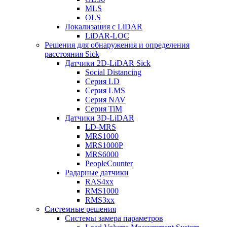
MLS
OLS
Локализация с LiDAR
LiDAR-LOC
Решения для обнаружения и определения
расстояния Sick
Датчики 2D-LiDAR Sick
Social Distancing
Серия LD
Серия LMS
Серия NAV
Серия TiM
Датчики 3D-LiDAR
LD-MRS
MRS1000
MRS1000P
MRS6000
PeopleCounter
Радарные датчики
RAS4xx
RMS1000
RMS3xx
Системные решения
Системы замера параметров