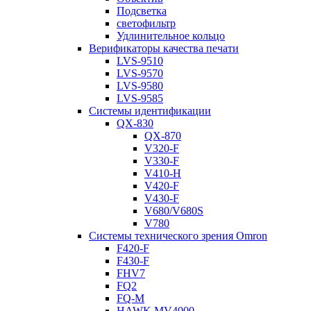
Подсветка
светофильтр
Удлинительное кольцо
Верификаторы качества печати
LVS-9510
LVS-9570
LVS-9580
LVS-9585
Системы идентификации
QX-830
QX-870
V320-F
V330-F
V410-H
V420-F
V430-F
V680/V680S
V780
Системы технического зрения Omron
F420-F
F430-F
FHV7
FQ2
FQ-M
HAWK MV4000