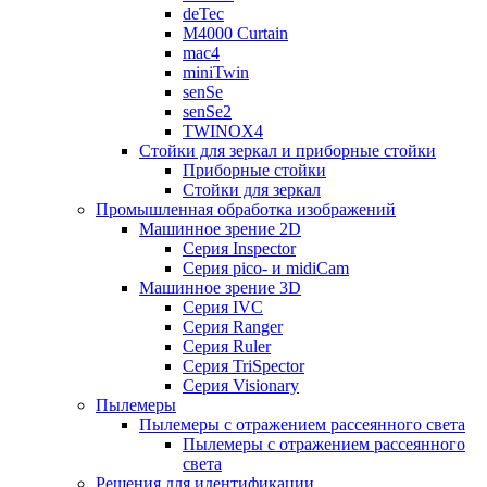
deTec
M4000 Curtain
mac4
miniTwin
senSe
senSe2
TWINOX4
Стойки для зеркал и приборные стойки
Приборные стойки
Стойки для зеркал
Промышленная обработка изображений
Машинное зрение 2D
Серия Inspector
Серия pico- и midiCam
Машинное зрение 3D
Серия IVC
Серия Ranger
Серия Ruler
Серия TriSpector
Серия Visionary
Пылемеры
Пылемеры с отражением рассеянного света
Пылемеры с отражением рассеянного
света
Решения для идентификации