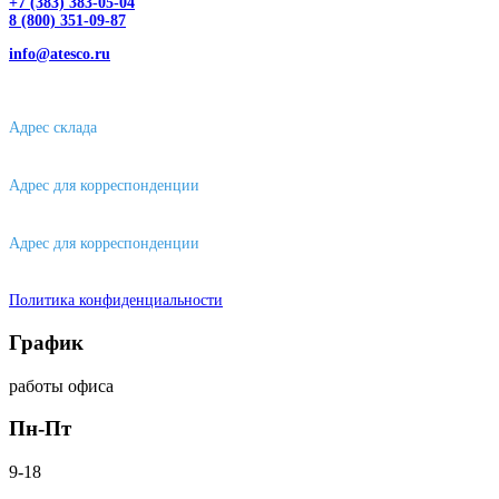
+7 (383) 383-05-04
8 (800) 351-09-87
info@atesco.ru
630032, г. Новосибирск, мкр. Горский 66, 2 этаж, оф. 2.28/2
Адрес склада
630088, г. Новосибирске, ул. Петухова, 63/4, ворота 16
Адрес для корреспонденции
656043, г. Барнаул, ул. Короленко, д. 105
Адрес для корреспонденции
644007, г. Омск, ул. Фрунзе, д. 101
Политика конфиденциальности
График
работы офиса
Пн-Пт
9-18