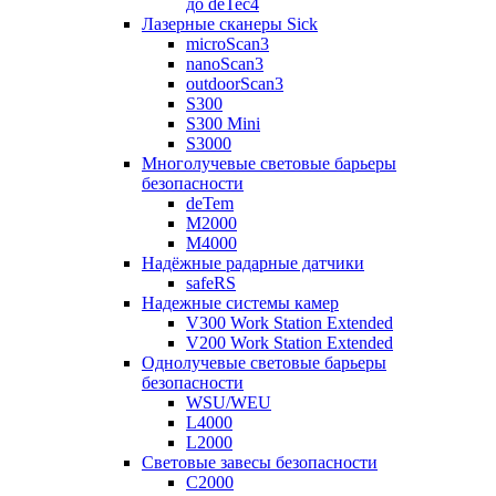
до deTec4
Лазерные сканеры Sick
microScan3
nanoScan3
outdoorScan3
S300
S300 Mini
S3000
Многолучевые световые барьеры
безопасности
deTem
M2000
M4000
Надёжные радарные датчики
safeRS
Надежные системы камер
V300 Work Station Extended
V200 Work Station Extended
Однолучевые световые барьеры
безопасности
WSU/WEU
L4000
L2000
Световые завесы безопасности
C2000