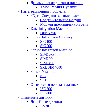
Динамические датчики наклона
TMS/TMM88 Dynamic
Интеграционные продукты
4Dpro-Соединительные изделия
Соединительные модули
Модули промышленной сети
Data Integration Machine
DIMA500
Sensor Integration Gateway
SIG100
SIG200
Sensor Integration Machine
SIM10xx
SIM200
SIM2x00
Sick SIM4000
Sensor Visualization
SID
SLT
Оптическая передача данных
ISD300
ISD400
Линейные датчики
Линейные датчики
AS30