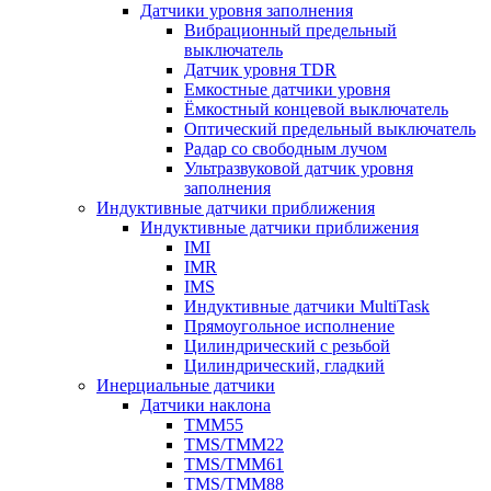
Датчики уровня заполнения
Вибрационный предельный
выключатель
Датчик уровня TDR
Емкостные датчики уровня
Ёмкостный концевой выключатель
Оптический предельный выключатель
Радар со свободным лучом
Ультразвуковой датчик уровня
заполнения
Индуктивные датчики приближения
Индуктивные датчики приближения
IMI
IMR
IMS
Индуктивные датчики MultiTask
Прямоугольное исполнение
Цилиндрический с резьбой
Цилиндрический, гладкий
Инерциальные датчики
Датчики наклона
TMM55
TMS/TMM22
TMS/TMM61
TMS/TMM88