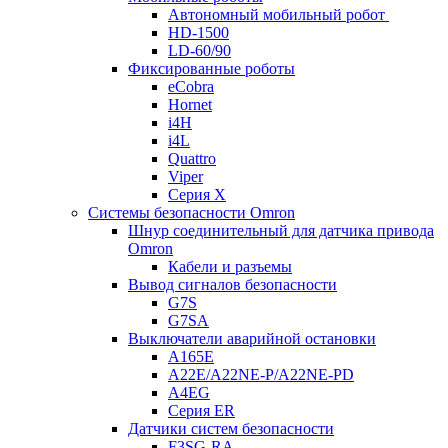
Автономный мобильный робот
HD-1500
LD-60/90
Фиксированные роботы
eCobra
Hornet
i4H
i4L
Quattro
Viper
Серия X
Системы безопасности Omron
Шнур соединительный для датчика привода
Omron
Кабели и разъемы
Вывод сигналов безопасности
G7S
G7SA
Выключатели аварийной остановки
A165E
A22E/A22NE-P/A22NE-PD
A4EG
Серия ER
Датчики систем безопасности
F3SG-RA