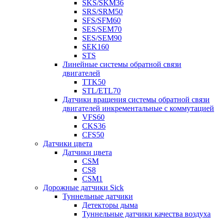
SKS/SKM36
SRS/SRM50
SFS/SFM60
SES/SEM70
SES/SEM90
SEK160
STS
Линейные системы обратной связи
двигателей
TTK50
STL/ETL70
Датчики вращения системы обратной связи
двигателей инкрементальные с коммутацией
VFS60
CKS36
CFS50
Датчики цвета
Датчики цвета
CSM
CS8
CSM1
Дорожные датчики Sick
Туннельные датчики
Детекторы дыма
Туннельные датчики качества воздуха