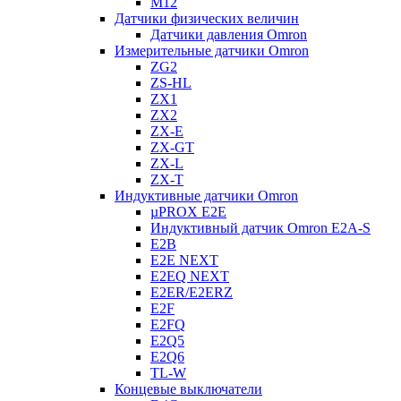
M12
Датчики физических величин
Датчики давления Omron
Измерительные датчики Omron
ZG2
ZS-HL
ZX1
ZX2
ZX-E
ZX-GT
ZX-L
ZX-T
Индуктивные датчики Omron
µPROX E2E
Индуктивный датчик Omron E2A-S
E2B
E2E NEXT
E2EQ NEXT
E2ER/E2ERZ
E2F
E2FQ
E2Q5
E2Q6
TL-W
Концевые выключатели