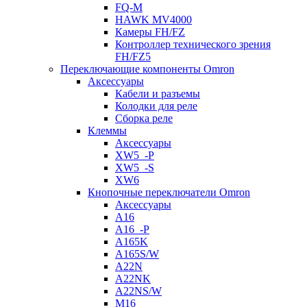
FQ-M
HAWK MV4000
Камеры FH/FZ
Контроллер технического зрения
FH/FZ5
Переключающие компоненты Omron
Аксессуары
Кабели и разъемы
Колодки для реле
Сборка реле
Клеммы
Аксессуары
XW5_-P
XW5_-S
XW6
Кнопочные переключатели Omron
Аксессуары
A16
A16_-P
A165K
A165S/W
A22N
A22NK
A22NS/W
M16