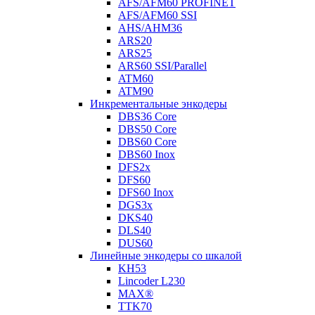
AFS/AFM60 PROFINET
AFS/AFM60 SSI
AHS/AHM36
ARS20
ARS25
ARS60 SSI/Parallel
ATM60
ATM90
Инкрементальные энкодеры
DBS36 Core
DBS50 Core
DBS60 Core
DBS60 Inox
DFS2x
DFS60
DFS60 Inox
DGS3x
DKS40
DLS40
DUS60
Линейные энкодеры со шкалой
KH53
Lincoder L230
MAX®
TTK70