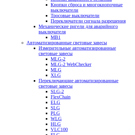
Кнопки сброса и многокнопочные
выключатели
Тросовые выключатели
Переключатели сигнала разрешения
Механические ригели для аварийного
выключателя
MB1
Автоматизированные световые завесы
Измерительные автоматизированные
световые завесы
MLG-2
MLG-2 WebChecker
MLG
XLG
Переключающие автоматизированные
световые завесы
SLG-2
FlexChain
ELG
SLG
PLG
WLG
HLG
VLC100
FLG