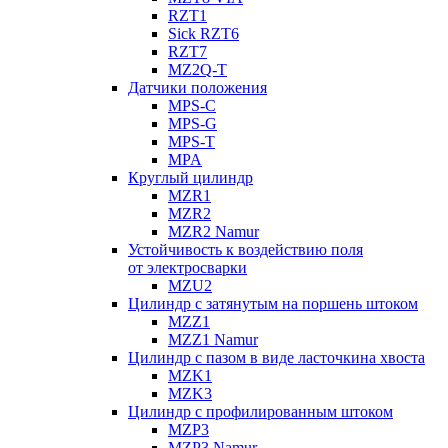
RZT1
Sick RZT6
RZT7
MZ2Q-T
Датчики положения
MPS-C
MPS-G
MPS-T
MPA
Круглый цилиндр
MZR1
MZR2
MZR2 Namur
Устойчивость к воздействию поля
от электросварки
MZU2
Цилиндр с затянутым на поршень штоком
MZZ1
MZZ1 Namur
Цилиндр с пазом в виде ласточкина хвоста
MZK1
MZK3
Цилиндр с профилированным штоком
MZP3
MZP3 Namur