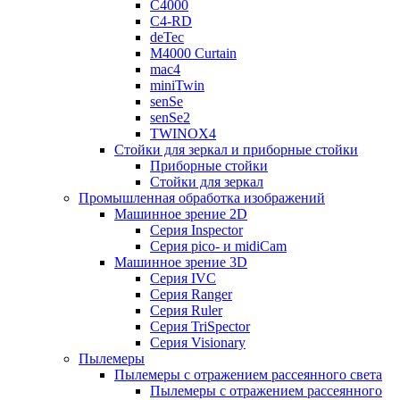
C4000
C4-RD
deTec
M4000 Curtain
mac4
miniTwin
senSe
senSe2
TWINOX4
Стойки для зеркал и приборные стойки
Приборные стойки
Стойки для зеркал
Промышленная обработка изображений
Машинное зрение 2D
Серия Inspector
Серия pico- и midiCam
Машинное зрение 3D
Серия IVC
Серия Ranger
Серия Ruler
Серия TriSpector
Серия Visionary
Пылемеры
Пылемеры с отражением рассеянного света
Пылемеры с отражением рассеянного