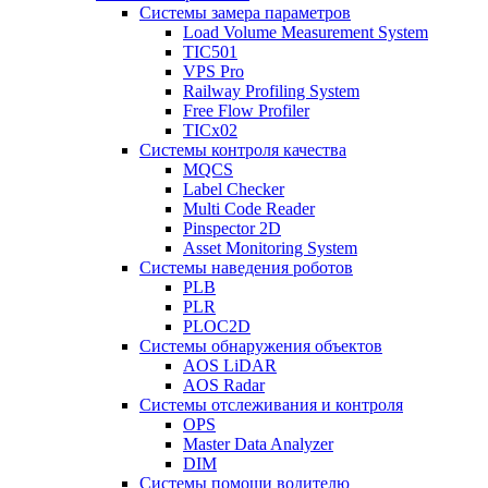
Системы замера параметров
Load Volume Measurement System
TIC501
VPS Pro
Railway Profiling System
Free Flow Profiler
TICx02
Системы контроля качества
MQCS
Label Checker
Multi Code Reader
Pinspector 2D
Asset Monitoring System
Системы наведения роботов
PLB
PLR
PLOC2D
Системы обнаружения объектов
AOS LiDAR
AOS Radar
Системы отслеживания и контроля
OPS
Master Data Analyzer
DIM
Системы помощи водителю