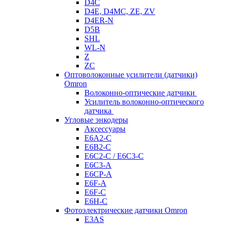
D4C
D4E, D4MC, ZE, ZV
D4ER-N
D5B
SHL
WL-N
Z
ZC
Оптоволоконные усилители (датчики)
Omron
Волоконно-оптические датчики
Усилитель волоконно-оптического
датчика
Угловые энкодеры
Аксессуары
E6A2-C
E6B2-C
E6C2-C / E6C3-C
E6C3-A
E6CP-A
E6F-A
E6F-C
E6H-C
Фотоэлектрические датчики Omron
E3AS