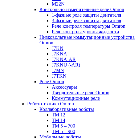
M22N
Контрольно-измерительные реле Omron
1-фазные реле защиты двигателя
3-фазные реле защиты двигателя
Реле контроля температуры Omron
Реле контроля уровня жидкости
Низковольтные коммутационные устройства
Omron
J7KN
J7KNA
J7KNA-AR
J7KNU (-AR)
J7MN
J7TKN
Реле Omron
Аксессуары
Твердотельные реле Omron
Коммутационные реле
Робототехника Omron
Коллаборативные роботы
TM 12
TM 14
TM 5 – 700
TM 5 – 900
Мобильные роботы