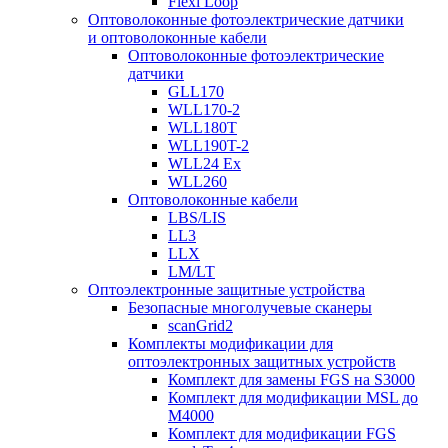
Flexi Loop
Оптоволоконные фотоэлектрические датчики
и оптоволоконные кабели
Оптоволоконные фотоэлектрические
датчики
GLL170
WLL170-2
WLL180T
WLL190T-2
WLL24 Ex
WLL260
Оптоволоконные кабели
LBS/LIS
LL3
LLX
LM/LT
Оптоэлектронные защитные устройства
Безопасные многолучевые сканеры
scanGrid2
Комплекты модификации для
оптоэлектронных защитных устройств
Комплект для замены FGS на S3000
Комплект для модификации MSL до
M4000
Комплект для модификации FGS