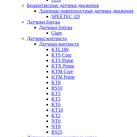
Бесконтактные датчики движения
Лазерные поверхностные датчики движения
SPEETEC 1D
Датчики блеска
Датчики блеска
Glare
Датчики контраста
Датчики контраста
KTL180
KTS Core
KTS Prime
KTX Prime
KTM Core
KTM Prime
KT8
RS10
KT3
KT5
KT6
KT10
KT2
NT6
NT8
RS25