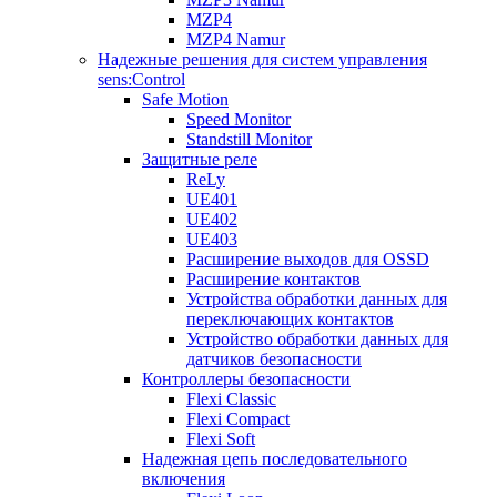
MZP4
MZP4 Namur
Надежные решения для систем управления
sens:Control
Safe Motion
Speed Monitor
Standstill Monitor
Защитные реле
ReLy
UE401
UE402
UE403
Расширение выходов для OSSD
Расширение контактов
Устройства обработки данных для
переключающих контактов
Устройство обработки данных для
датчиков безопасности
Контроллеры безопасности
Flexi Classic
Flexi Compact
Flexi Soft
Надежная цепь последовательного
включения