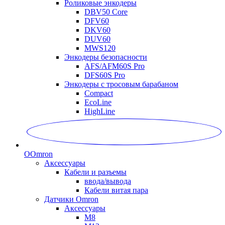
Роликовые энкодеры
DBV50 Core
DFV60
DKV60
DUV60
MWS120
Энкодеры безопасности
AFS/AFM60S Pro
DFS60S Pro
Энкодеры с тросовым барабаном
Compact
EcoLine
HighLine
O
Omron
Аксессуары
Кабели и разъемы
ввода/вывода
Кабели витая пара
Датчики Omron
Аксессуары
M8