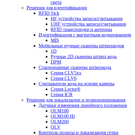
света
Решения для идентификации
RFID Sick
HF устройства записи/считывания
UHF устройства записи/считывания
RFID транспондер и антенны
Идентификация с магнитным кодированием
MIS
Мобильные ручные сканеры штрихкодов
1D
Ручные 2D сканеры штрих кода
DPM
Стационарные сканеры штрихкода
Серия CLV5xx
Серия CLV6
Считыватели кода на основе камеры
Серия Lector®
Серия ICR
Решения для локализации и позиционирования
Датчики измерения линейного положения
OLM100
OLM100 Hi
OLM200
OLV
Контроль полосы и локализация сетки