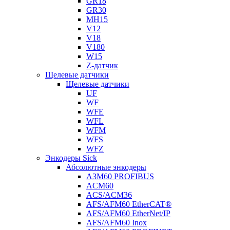
GR18
GR30
MH15
V12
V18
V180
W15
Z-датчик
Щелевые датчики
Щелевые датчики
UF
WF
WFE
WFL
WFM
WFS
WFZ
Энкодеры Sick
Абсолютные энкодеры
A3M60 PROFIBUS
ACM60
ACS/ACM36
AFS/AFM60 EtherCAT®
AFS/AFM60 EtherNet/IP
AFS/AFM60 Inox