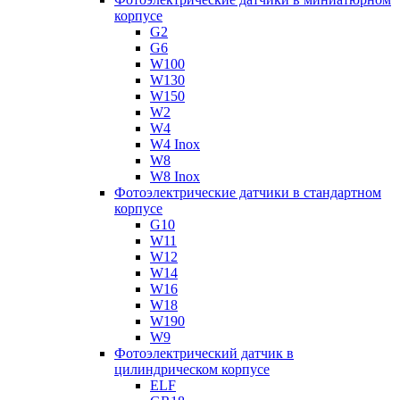
корпусе
G2
G6
W100
W130
W150
W2
W4
W4 Inox
W8
W8 Inox
Фотоэлектрические датчики в стандартном
корпусе
G10
W11
W12
W14
W16
W18
W190
W9
Фотоэлектрический датчик в
цилиндрическом корпусе
ELF