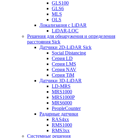
GLS100
GLS6
MLS
OLS
Локализация с LiDAR
LiDAR-LOC
Решения для обнаружения и определения
расстояния Sick
Датчики 2D-LiDAR Sick
Social Distancing
Серия LD
Серия LMS
Серия NAV
Серия TiM
Датчики 3D-LiDAR
LD-MRS
MRS1000
MRS1000P
MRS6000
PeopleCounter
Радарные датчики
RAS4xx
RMS1000
RMS3xx
Системные решения