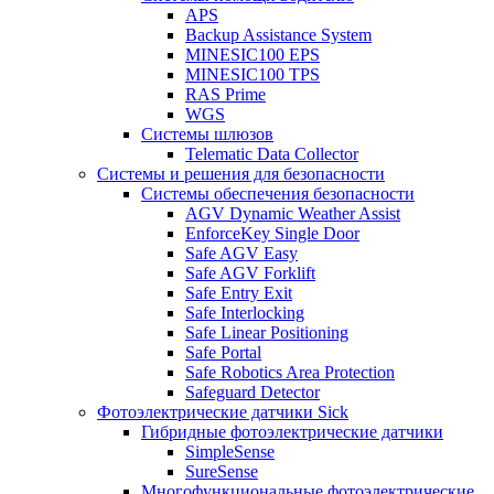
APS
Backup Assistance System
MINESIC100 EPS
MINESIC100 TPS
RAS Prime
WGS
Системы шлюзов
Telematic Data Collector
Системы и решения для безопасности
Системы обеспечения безопасности
AGV Dynamic Weather Assist
EnforceKey Single Door
Safe AGV Easy
Safe AGV Forklift
Safe Entry Exit
Safe Interlocking
Safe Linear Positioning
Safe Portal
Safe Robotics Area Protection
Safeguard Detector
Фотоэлектрические датчики Sick
Гибридные фотоэлектрические датчики
SimpleSense
SureSense
Многофункциональные фотоэлектрические