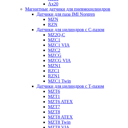
Ax20
Магнитные датчики для пневмоцилиндров
Датчики для паза IMI Norgren
MZN
RZN
Датчики для цилиндров с С-пазом
MZ2Q-C
MZC1
MZC1 VIA
MZC2
MZCG
MZCG VIA
MZN1
RZC1
RZN1
MZC1 Twin
Датчики для цилиндров с Т-пазом
MZT6
MZT1
MZT6 ATEX
MZT7
MZT8
MZT8 ATEX
MZT8 Twin
MZT8 VIA