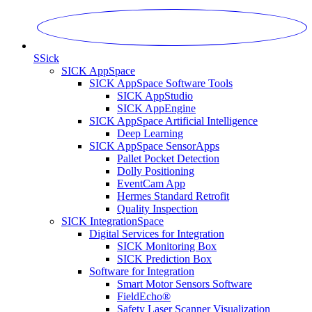
S
Sick
SICK AppSpace
SICK AppSpace Software Tools
SICK AppStudio
SICK AppEngine
SICK AppSpace Artificial Intelligence
Deep Learning
SICK AppSpace SensorApps
Pallet Pocket Detection
Dolly Positioning
EventCam App
Hermes Standard Retrofit
Quality Inspection
SICK IntegrationSpace
Digital Services for Integration
SICK Monitoring Box
SICK Prediction Box
Software for Integration
Smart Motor Sensors Software
FieldEcho®
Safety Laser Scanner Visualization