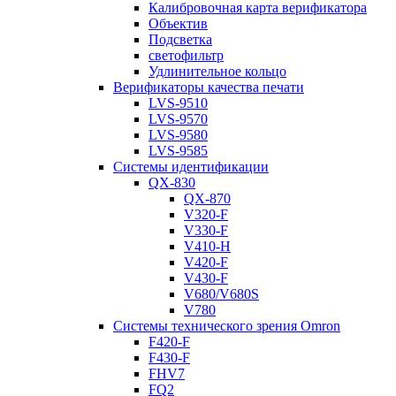
Калибровочная карта верификатора
Объектив
Подсветка
светофильтр
Удлинительное кольцо
Верификаторы качества печати
LVS-9510
LVS-9570
LVS-9580
LVS-9585
Системы идентификации
QX-830
QX-870
V320-F
V330-F
V410-H
V420-F
V430-F
V680/V680S
V780
Системы технического зрения Omron
F420-F
F430-F
FHV7
FQ2