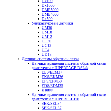
Dx100
Dx1000
DME5000
DME4000
Dx500
Ультразвуковые датчики
UM30
UM18
UM12
UC30
UC12
UC4
UD18
Датчики системы обратной связи
Датчики вращения системы обратной связи
двигателей с HIPERFACE DSL®
EES/EEM37
EKS/EKM36
EFS/EFM50
EDS/EDM35
sHub®
Датчики вращения системы обратной связи
двигателей с HIPERFACE®
SEK/SEL34
SEK/SEL37