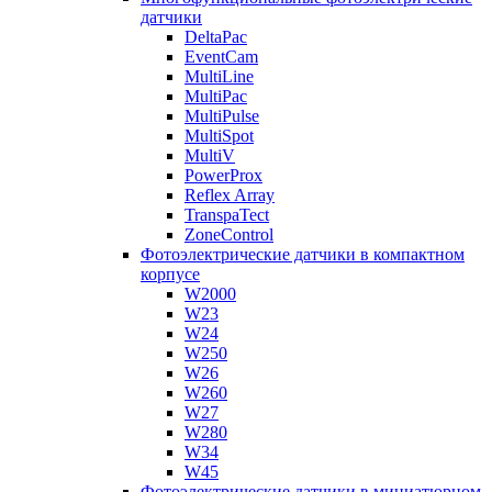
датчики
DeltaPac
EventCam
MultiLine
MultiPac
MultiPulse
MultiSpot
MultiV
PowerProx
Reflex Array
TranspaTect
ZoneControl
Фотоэлектрические датчики в компактном
корпусе
W2000
W23
W24
W250
W26
W260
W27
W280
W34
W45
Фотоэлектрические датчики в миниатюрном