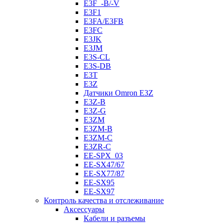
E3F_-B/-V
E3F1
E3FA/E3FB
E3FC
E3JK
E3JM
E3S-CL
E3S-DB
E3T
E3Z
Датчики Omron E3Z
E3Z-B
E3Z-G
E3ZM
E3ZM-B
E3ZM-C
E3ZR-C
EE-SPX_03
EE-SX47/67
EE-SX77/87
EE-SX95
EE-SX97
Контроль качества и отслеживание
Аксессуары
Кабели и разъемы