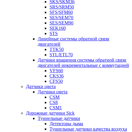
SKS/SKM36
SRS/SRM50
SFS/SFM60
SES/SEM70
SES/SEM90
SEK160
STS
Линейные системы обратной связи
двигателей
TTK50
STL/ETL70
Датчики вращения системы обратной связи
двигателей инкрементальные с коммутацией
VFS60
CKS36
CFS50
Датчики цвета
Датчики цвета
CSM
CS8
CSM1
Дорожные датчики Sick
Туннельные датчики
Детекторы дыма
Туннельные датчики качества воздуха