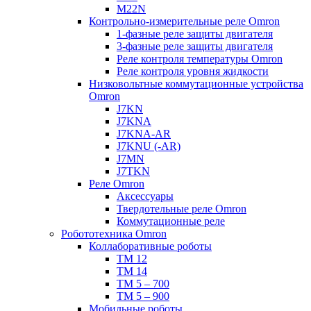
M22N
Контрольно-измерительные реле Omron
1-фазные реле защиты двигателя
3-фазные реле защиты двигателя
Реле контроля температуры Omron
Реле контроля уровня жидкости
Низковольтные коммутационные устройства
Omron
J7KN
J7KNA
J7KNA-AR
J7KNU (-AR)
J7MN
J7TKN
Реле Omron
Аксессуары
Твердотельные реле Omron
Коммутационные реле
Робототехника Omron
Коллаборативные роботы
TM 12
TM 14
TM 5 – 700
TM 5 – 900
Мобильные роботы