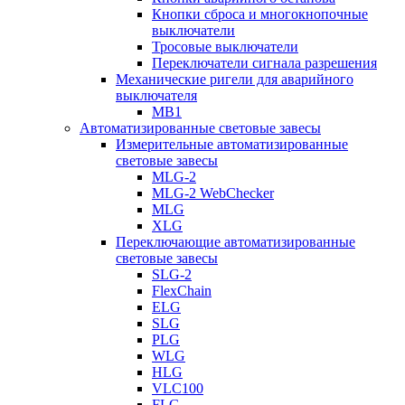
Кнопки сброса и многокнопочные
выключатели
Тросовые выключатели
Переключатели сигнала разрешения
Механические ригели для аварийного
выключателя
MB1
Автоматизированные световые завесы
Измерительные автоматизированные
световые завесы
MLG-2
MLG-2 WebChecker
MLG
XLG
Переключающие автоматизированные
световые завесы
SLG-2
FlexChain
ELG
SLG
PLG
WLG
HLG
VLC100
FLG