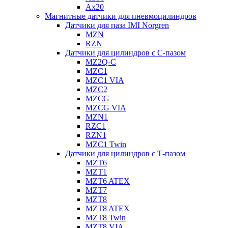
Ax20
Магнитные датчики для пневмоцилиндров
Датчики для паза IMI Norgren
MZN
RZN
Датчики для цилиндров с С-пазом
MZ2Q-C
MZC1
MZC1 VIA
MZC2
MZCG
MZCG VIA
MZN1
RZC1
RZN1
MZC1 Twin
Датчики для цилиндров с Т-пазом
MZT6
MZT1
MZT6 ATEX
MZT7
MZT8
MZT8 ATEX
MZT8 Twin
MZT8 VIA