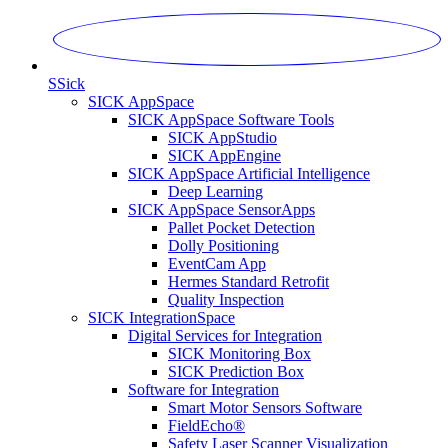
S
Sick
SICK AppSpace
SICK AppSpace Software Tools
SICK AppStudio
SICK AppEngine
SICK AppSpace Artificial Intelligence
Deep Learning
SICK AppSpace SensorApps
Pallet Pocket Detection
Dolly Positioning
EventCam App
Hermes Standard Retrofit
Quality Inspection
SICK IntegrationSpace
Digital Services for Integration
SICK Monitoring Box
SICK Prediction Box
Software for Integration
Smart Motor Sensors Software
FieldEcho®
Safety Laser Scanner Visualization