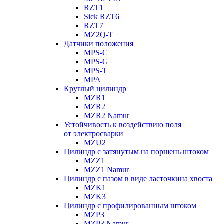
RZT1
Sick RZT6
RZT7
MZ2Q-T
Датчики положения
MPS-C
MPS-G
MPS-T
MPA
Круглый цилиндр
MZR1
MZR2
MZR2 Namur
Устойчивость к воздействию поля
от электросварки
MZU2
Цилиндр с затянутым на поршень штоком
MZZ1
MZZ1 Namur
Цилиндр с пазом в виде ласточкина хвоста
MZK1
MZK3
Цилиндр с профилированным штоком
MZP3
MZP3 Namur