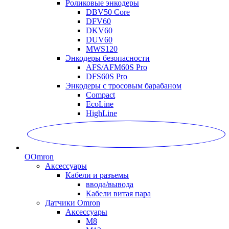
Роликовые энкодеры
DBV50 Core
DFV60
DKV60
DUV60
MWS120
Энкодеры безопасности
AFS/AFM60S Pro
DFS60S Pro
Энкодеры с тросовым барабаном
Compact
EcoLine
HighLine
O
Omron
Аксессуары
Кабели и разъемы
ввода/вывода
Кабели витая пара
Датчики Omron
Аксессуары
M8