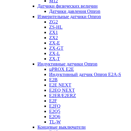
M12
Датчики физических величин
Датчики давления Omron
Измерительные датчики Omron
ZG2
ZS-HL
ZX1
ZX2
ZX-E
ZX-GT
ZX-L
ZX-T
Индуктивные датчики Omron
µPROX E2E
Индуктивный датчик Omron E2A-S
E2B
E2E NEXT
E2EQ NEXT
E2ER/E2ERZ
E2F
E2FQ
E2Q5
E2Q6
TL-W
Концевые выключатели