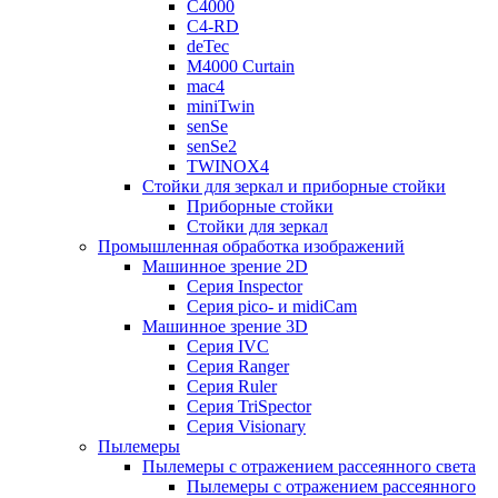
C4000
C4-RD
deTec
M4000 Curtain
mac4
miniTwin
senSe
senSe2
TWINOX4
Стойки для зеркал и приборные стойки
Приборные стойки
Стойки для зеркал
Промышленная обработка изображений
Машинное зрение 2D
Серия Inspector
Серия pico- и midiCam
Машинное зрение 3D
Серия IVC
Серия Ranger
Серия Ruler
Серия TriSpector
Серия Visionary
Пылемеры
Пылемеры с отражением рассеянного света
Пылемеры с отражением рассеянного