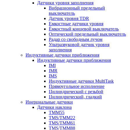
Датчики уровня заполнения
Вибрационный предельный
выключатель
Датчик уровня TDR
Емкостные датчики уровня
Ёмкостный концевой выключатель
Оптический предельный выключатель
Радар со свободным лучом
Ультразвуковой датчик уровня
заполнения
Индуктивные датчики приближения
Индуктивные датчики приближения
IMI
IMR
IMS
Индуктивные датчики MultiTask
Прямоугольное исполнение
Цилиндрический с резьбой
Цилиндрический, гладкий
Инерциальные датчики
Датчики наклона
TMM55
TMS/TMM22
TMS/TMM61
TMS/TMM88