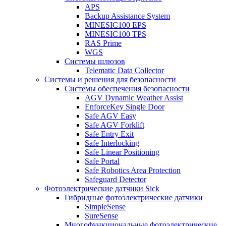
APS
Backup Assistance System
MINESIC100 EPS
MINESIC100 TPS
RAS Prime
WGS
Системы шлюзов
Telematic Data Collector
Системы и решения для безопасности
Системы обеспечения безопасности
AGV Dynamic Weather Assist
EnforceKey Single Door
Safe AGV Easy
Safe AGV Forklift
Safe Entry Exit
Safe Interlocking
Safe Linear Positioning
Safe Portal
Safe Robotics Area Protection
Safeguard Detector
Фотоэлектрические датчики Sick
Гибридные фотоэлектрические датчики
SimpleSense
SureSense
Многофункциональные фотоэлектрические