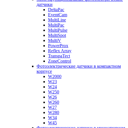
датчики
DeltaPac
EventCam
MultiLine
MultiPac
MultiPulse
MultiSpot
MultiV
PowerProx
Reflex Array
TranspaTect
ZoneControl
Фотоэлектрические датчики в компактном
корпусе
W2000
W23
W24
W250
W26
W260
W27
W280
W34
W45
Фотоэлектрические датчики в миниатюрном