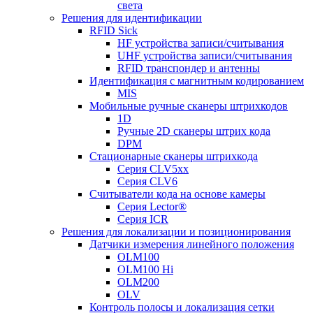
света
Решения для идентификации
RFID Sick
HF устройства записи/считывания
UHF устройства записи/считывания
RFID транспондер и антенны
Идентификация с магнитным кодированием
MIS
Мобильные ручные сканеры штрихкодов
1D
Ручные 2D сканеры штрих кода
DPM
Стационарные сканеры штрихкода
Серия CLV5xx
Серия CLV6
Считыватели кода на основе камеры
Серия Lector®
Серия ICR
Решения для локализации и позиционирования
Датчики измерения линейного положения
OLM100
OLM100 Hi
OLM200
OLV
Контроль полосы и локализация сетки