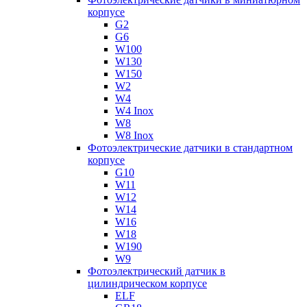
корпусе
G2
G6
W100
W130
W150
W2
W4
W4 Inox
W8
W8 Inox
Фотоэлектрические датчики в стандартном
корпусе
G10
W11
W12
W14
W16
W18
W190
W9
Фотоэлектрический датчик в
цилиндрическом корпусе
ELF