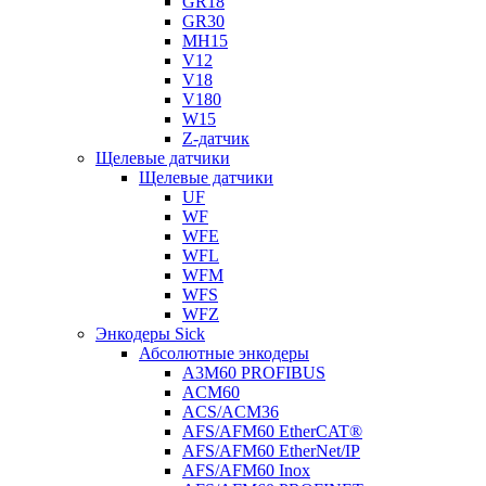
GR18
GR30
MH15
V12
V18
V180
W15
Z-датчик
Щелевые датчики
Щелевые датчики
UF
WF
WFE
WFL
WFM
WFS
WFZ
Энкодеры Sick
Абсолютные энкодеры
A3M60 PROFIBUS
ACM60
ACS/ACM36
AFS/AFM60 EtherCAT®
AFS/AFM60 EtherNet/IP
AFS/AFM60 Inox