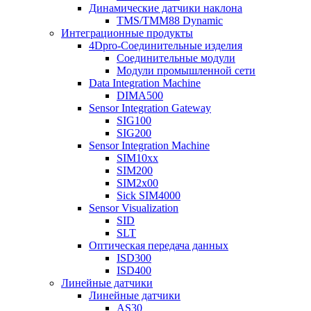
Динамические датчики наклона
TMS/TMM88 Dynamic
Интеграционные продукты
4Dpro-Соединительные изделия
Соединительные модули
Модули промышленной сети
Data Integration Machine
DIMA500
Sensor Integration Gateway
SIG100
SIG200
Sensor Integration Machine
SIM10xx
SIM200
SIM2x00
Sick SIM4000
Sensor Visualization
SID
SLT
Оптическая передача данных
ISD300
ISD400
Линейные датчики
Линейные датчики
AS30