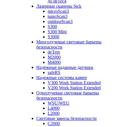
до deTec4
Лазерные сканеры Sick
microScan3
nanoScan3
outdoorScan3
S300
S300 Mini
S3000
Многолучевые световые барьеры
безопасности
deTem
M2000
M4000
Надёжные радарные датчики
safeRS
Надежные системы камер
V300 Work Station Extended
V200 Work Station Extended
Однолучевые световые барьеры
безопасности
WSU/WEU
L4000
L2000
Световые завесы безопасности
C2000