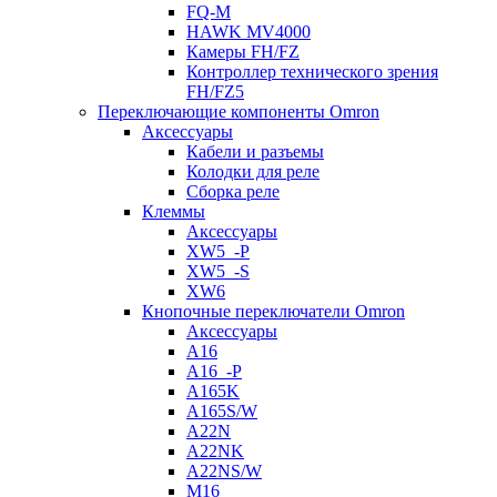
FQ-M
HAWK MV4000
Камеры FH/FZ
Контроллер технического зрения
FH/FZ5
Переключающие компоненты Omron
Аксессуары
Кабели и разъемы
Колодки для реле
Сборка реле
Клеммы
Аксессуары
XW5_-P
XW5_-S
XW6
Кнопочные переключатели Omron
Аксессуары
A16
A16_-P
A165K
A165S/W
A22N
A22NK
A22NS/W
M16