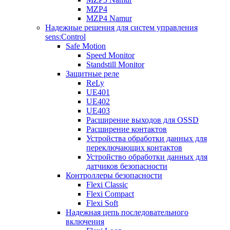
MZP4
MZP4 Namur
Надежные решения для систем управления
sens:Control
Safe Motion
Speed Monitor
Standstill Monitor
Защитные реле
ReLy
UE401
UE402
UE403
Расширение выходов для OSSD
Расширение контактов
Устройства обработки данных для
переключающих контактов
Устройство обработки данных для
датчиков безопасности
Контроллеры безопасности
Flexi Classic
Flexi Compact
Flexi Soft
Надежная цепь последовательного
включения