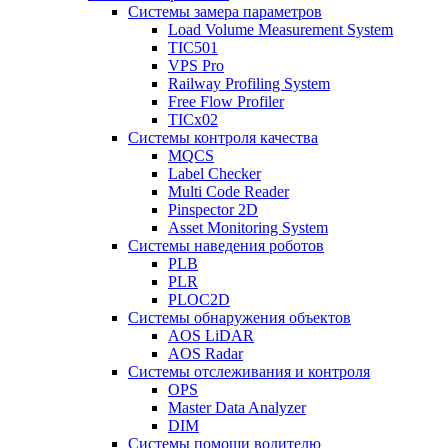
Системы замера параметров
Load Volume Measurement System
TIC501
VPS Pro
Railway Profiling System
Free Flow Profiler
TICx02
Системы контроля качества
MQCS
Label Checker
Multi Code Reader
Pinspector 2D
Asset Monitoring System
Системы наведения роботов
PLB
PLR
PLOC2D
Системы обнаружения объектов
AOS LiDAR
AOS Radar
Системы отслеживания и контроля
OPS
Master Data Analyzer
DIM
Системы помощи водителю