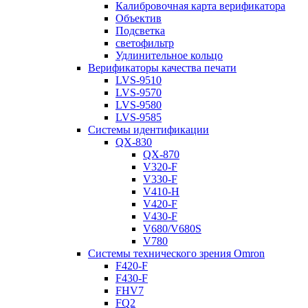
Калибровочная карта верификатора
Объектив
Подсветка
светофильтр
Удлинительное кольцо
Верификаторы качества печати
LVS-9510
LVS-9570
LVS-9580
LVS-9585
Системы идентификации
QX-830
QX-870
V320-F
V330-F
V410-H
V420-F
V430-F
V680/V680S
V780
Системы технического зрения Omron
F420-F
F430-F
FHV7
FQ2