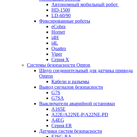
Автономный мобильный робот
HD-1500
LD-60/90
Фиксированные роботы
eCobra
Hornet
i4H
i4L
Quattro
Viper
Серия X
Системы безопасности Omron
Шнур соединительный для датчика привода
Omron
Кабели и разъемы
Вывод сигналов безопасности
G7S
G7SA
Выключатели аварийной остановки
A165E
A22E/A22NE-P/A22NE-PD
A4EG
Серия ER
Датчики систем безопасности
F3SG-RA