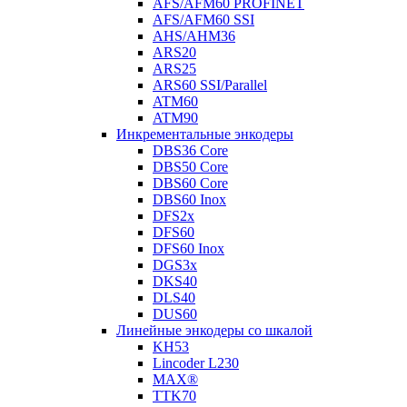
AFS/AFM60 PROFINET
AFS/AFM60 SSI
AHS/AHM36
ARS20
ARS25
ARS60 SSI/Parallel
ATM60
ATM90
Инкрементальные энкодеры
DBS36 Core
DBS50 Core
DBS60 Core
DBS60 Inox
DFS2x
DFS60
DFS60 Inox
DGS3x
DKS40
DLS40
DUS60
Линейные энкодеры со шкалой
KH53
Lincoder L230
MAX®
TTK70