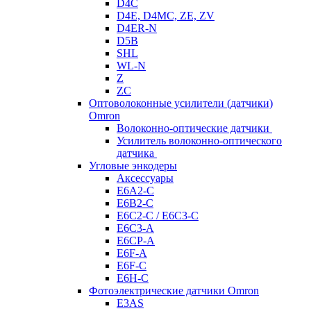
D4C
D4E, D4MC, ZE, ZV
D4ER-N
D5B
SHL
WL-N
Z
ZC
Оптоволоконные усилители (датчики)
Omron
Волоконно-оптические датчики
Усилитель волоконно-оптического
датчика
Угловые энкодеры
Аксессуары
E6A2-C
E6B2-C
E6C2-C / E6C3-C
E6C3-A
E6CP-A
E6F-A
E6F-C
E6H-C
Фотоэлектрические датчики Omron
E3AS