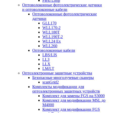
Flexi Loop
Оптоволоконные фотоэлектрические датчики
и оптоволоконные кабели
Оптоволоконные фотоэлектрические
датчики
GLL170
WLL170-2
WLL180T
WLL190T-2
WLL24 Ex
WLL260
Оптоволоконные кабели
LBS/LIS
LL3
LLX
LM/LT
Оптоэлектронные защитные устройства
Безопасные многолучевые сканеры
scanGrid2
Комплекты модификации для
оптоэлектронных защитных устройств
Комплект для замены FGS на S3000
Комплект для модификации MSL до
M4000
Комплект для модификации FGS