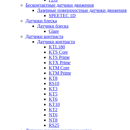
Бесконтактные датчики движения
Лазерные поверхностные датчики движения
SPEETEC 1D
Датчики блеска
Датчики блеска
Glare
Датчики контраста
Датчики контраста
KTL180
KTS Core
KTS Prime
KTX Prime
KTM Core
KTM Prime
KT8
RS10
KT3
KT5
KT6
KT10
KT2
NT6
NT8
RS25