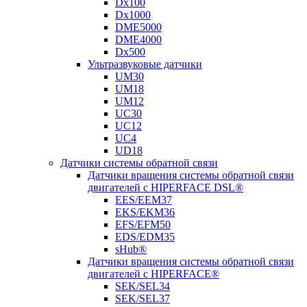
Dx100
Dx1000
DME5000
DME4000
Dx500
Ультразвуковые датчики
UM30
UM18
UM12
UC30
UC12
UC4
UD18
Датчики системы обратной связи
Датчики вращения системы обратной связи
двигателей с HIPERFACE DSL®
EES/EEM37
EKS/EKM36
EFS/EFM50
EDS/EDM35
sHub®
Датчики вращения системы обратной связи
двигателей с HIPERFACE®
SEK/SEL34
SEK/SEL37