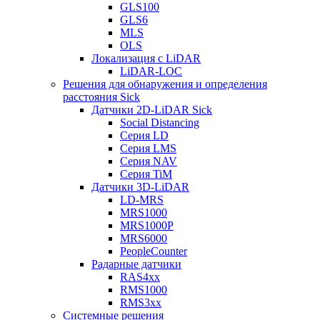
GLS100
GLS6
MLS
OLS
Локализация с LiDAR
LiDAR-LOC
Решения для обнаружения и определения
расстояния Sick
Датчики 2D-LiDAR Sick
Social Distancing
Серия LD
Серия LMS
Серия NAV
Серия TiM
Датчики 3D-LiDAR
LD-MRS
MRS1000
MRS1000P
MRS6000
PeopleCounter
Радарные датчики
RAS4xx
RMS1000
RMS3xx
Системные решения