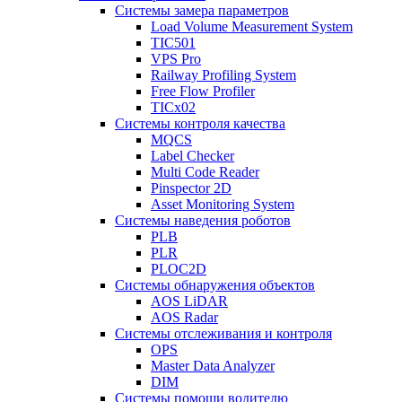
Системы замера параметров
Load Volume Measurement System
TIC501
VPS Pro
Railway Profiling System
Free Flow Profiler
TICx02
Системы контроля качества
MQCS
Label Checker
Multi Code Reader
Pinspector 2D
Asset Monitoring System
Системы наведения роботов
PLB
PLR
PLOC2D
Системы обнаружения объектов
AOS LiDAR
AOS Radar
Системы отслеживания и контроля
OPS
Master Data Analyzer
DIM
Системы помощи водителю