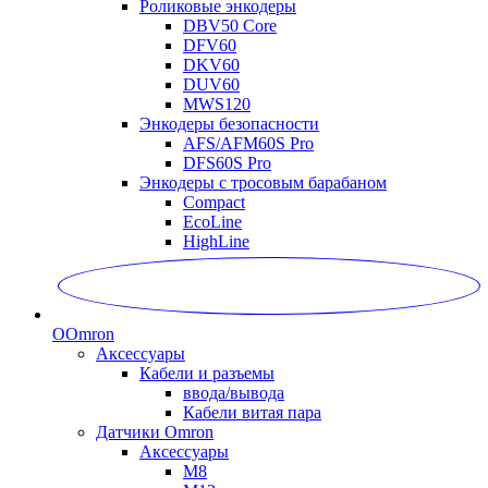
Роликовые энкодеры
DBV50 Core
DFV60
DKV60
DUV60
MWS120
Энкодеры безопасности
AFS/AFM60S Pro
DFS60S Pro
Энкодеры с тросовым барабаном
Compact
EcoLine
HighLine
O
Omron
Аксессуары
Кабели и разъемы
ввода/вывода
Кабели витая пара
Датчики Omron
Аксессуары
M8