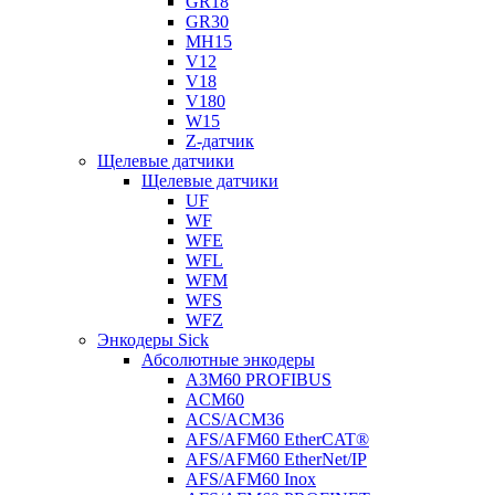
GR18
GR30
MH15
V12
V18
V180
W15
Z-датчик
Щелевые датчики
Щелевые датчики
UF
WF
WFE
WFL
WFM
WFS
WFZ
Энкодеры Sick
Абсолютные энкодеры
A3M60 PROFIBUS
ACM60
ACS/ACM36
AFS/AFM60 EtherCAT®
AFS/AFM60 EtherNet/IP
AFS/AFM60 Inox