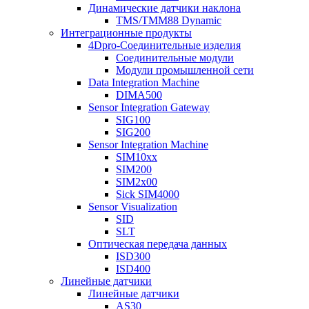
Динамические датчики наклона
TMS/TMM88 Dynamic
Интеграционные продукты
4Dpro-Соединительные изделия
Соединительные модули
Модули промышленной сети
Data Integration Machine
DIMA500
Sensor Integration Gateway
SIG100
SIG200
Sensor Integration Machine
SIM10xx
SIM200
SIM2x00
Sick SIM4000
Sensor Visualization
SID
SLT
Оптическая передача данных
ISD300
ISD400
Линейные датчики
Линейные датчики
AS30