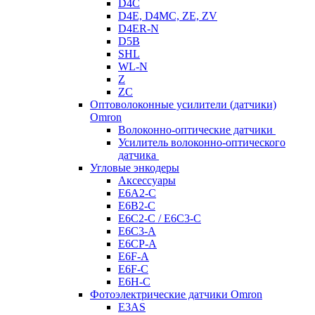
D4C
D4E, D4MC, ZE, ZV
D4ER-N
D5B
SHL
WL-N
Z
ZC
Оптоволоконные усилители (датчики)
Omron
Волоконно-оптические датчики
Усилитель волоконно-оптического
датчика
Угловые энкодеры
Аксессуары
E6A2-C
E6B2-C
E6C2-C / E6C3-C
E6C3-A
E6CP-A
E6F-A
E6F-C
E6H-C
Фотоэлектрические датчики Omron
E3AS