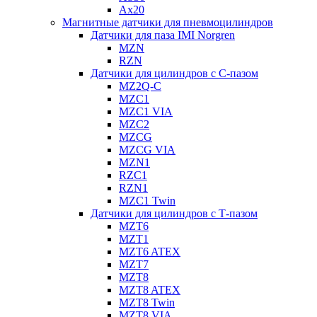
Ax20
Магнитные датчики для пневмоцилиндров
Датчики для паза IMI Norgren
MZN
RZN
Датчики для цилиндров с С-пазом
MZ2Q-C
MZC1
MZC1 VIA
MZC2
MZCG
MZCG VIA
MZN1
RZC1
RZN1
MZC1 Twin
Датчики для цилиндров с Т-пазом
MZT6
MZT1
MZT6 ATEX
MZT7
MZT8
MZT8 ATEX
MZT8 Twin
MZT8 VIA