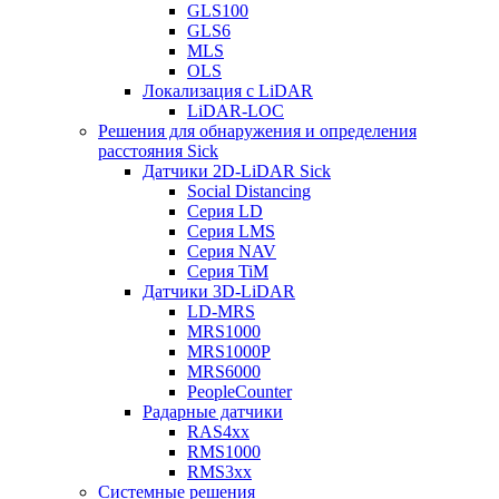
GLS100
GLS6
MLS
OLS
Локализация с LiDAR
LiDAR-LOC
Решения для обнаружения и определения
расстояния Sick
Датчики 2D-LiDAR Sick
Social Distancing
Серия LD
Серия LMS
Серия NAV
Серия TiM
Датчики 3D-LiDAR
LD-MRS
MRS1000
MRS1000P
MRS6000
PeopleCounter
Радарные датчики
RAS4xx
RMS1000
RMS3xx
Системные решения