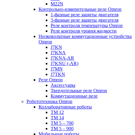
M22N
Контрольно-измерительные реле Omron
1-фазные реле защиты двигателя
3-фазные реле защиты двигателя
Реле контроля температуры Omron
Реле контроля уровня жидкости
Низковольтные коммутационные устройства
Omron
J7KN
J7KNA
J7KNA-AR
J7KNU (-AR)
J7MN
J7TKN
Реле Omron
Аксессуары
Твердотельные реле Omron
Коммутационные реле
Робототехника Omron
Коллаборативные роботы
TM 12
TM 14
TM 5 – 700
TM 5 – 900
Мобильные роботы