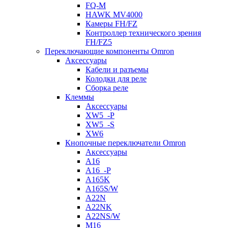
FQ-M
HAWK MV4000
Камеры FH/FZ
Контроллер технического зрения
FH/FZ5
Переключающие компоненты Omron
Аксессуары
Кабели и разъемы
Колодки для реле
Сборка реле
Клеммы
Аксессуары
XW5_-P
XW5_-S
XW6
Кнопочные переключатели Omron
Аксессуары
A16
A16_-P
A165K
A165S/W
A22N
A22NK
A22NS/W
M16