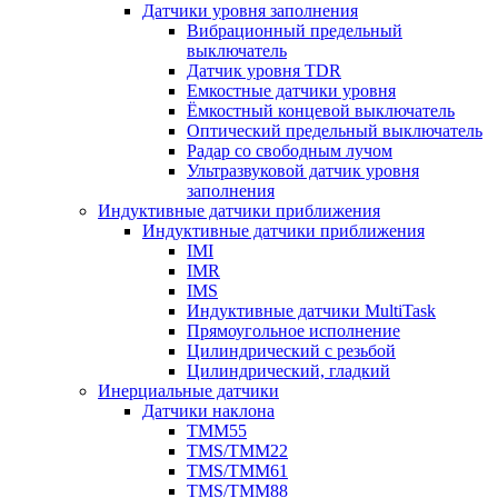
Датчики уровня заполнения
Вибрационный предельный
выключатель
Датчик уровня TDR
Емкостные датчики уровня
Ёмкостный концевой выключатель
Оптический предельный выключатель
Радар со свободным лучом
Ультразвуковой датчик уровня
заполнения
Индуктивные датчики приближения
Индуктивные датчики приближения
IMI
IMR
IMS
Индуктивные датчики MultiTask
Прямоугольное исполнение
Цилиндрический с резьбой
Цилиндрический, гладкий
Инерциальные датчики
Датчики наклона
TMM55
TMS/TMM22
TMS/TMM61
TMS/TMM88