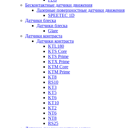
Бесконтактные датчики движения
Лазерные поверхностные датчики движения
SPEETEC 1D
Датчики блеска
Датчики блеска
Glare
Датчики контраста
Датчики контраста
KTL180
KTS Core
KTS Prime
KTX Prime
KTM Core
KTM Prime
KT8
RS10
KT3
KT5
KT6
KT10
KT2
NT6
NT8
RS25