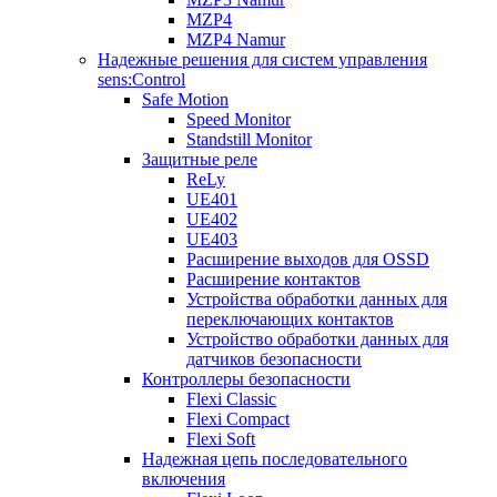
MZP4
MZP4 Namur
Надежные решения для систем управления
sens:Control
Safe Motion
Speed Monitor
Standstill Monitor
Защитные реле
ReLy
UE401
UE402
UE403
Расширение выходов для OSSD
Расширение контактов
Устройства обработки данных для
переключающих контактов
Устройство обработки данных для
датчиков безопасности
Контроллеры безопасности
Flexi Classic
Flexi Compact
Flexi Soft
Надежная цепь последовательного
включения