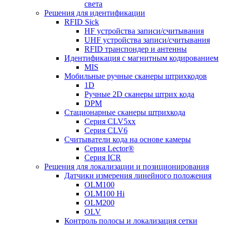
света
Решения для идентификации
RFID Sick
HF устройства записи/считывания
UHF устройства записи/считывания
RFID транспондер и антенны
Идентификация с магнитным кодированием
MIS
Мобильные ручные сканеры штрихкодов
1D
Ручные 2D сканеры штрих кода
DPM
Стационарные сканеры штрихкода
Серия CLV5xx
Серия CLV6
Считыватели кода на основе камеры
Серия Lector®
Серия ICR
Решения для локализации и позиционирования
Датчики измерения линейного положения
OLM100
OLM100 Hi
OLM200
OLV
Контроль полосы и локализация сетки