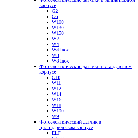
корпусе
G2
G6
W100
W130
W150
W2
W4
W4 Inox
W8
W8 Inox
Фотоэлектрические датчики в стандартном
корпусе
G10
W11
W12
W14
W16
W18
W190
W9
Фотоэлектрический датчик в
цилиндрическом корпусе
ELF