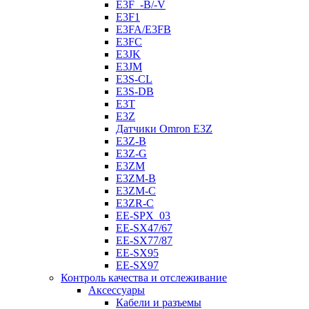
E3F_-B/-V
E3F1
E3FA/E3FB
E3FC
E3JK
E3JM
E3S-CL
E3S-DB
E3T
E3Z
Датчики Omron E3Z
E3Z-B
E3Z-G
E3ZM
E3ZM-B
E3ZM-C
E3ZR-C
EE-SPX_03
EE-SX47/67
EE-SX77/87
EE-SX95
EE-SX97
Контроль качества и отслеживание
Аксессуары
Кабели и разъемы