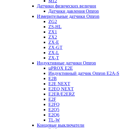
M12
Датчики физических величин
Датчики давления Omron
Измерительные датчики Omron
ZG2
ZS-HL
ZX1
ZX2
ZX-E
ZX-GT
ZX-L
ZX-T
Индуктивные датчики Omron
µPROX E2E
Индуктивный датчик Omron E2A-S
E2B
E2E NEXT
E2EQ NEXT
E2ER/E2ERZ
E2F
E2FQ
E2Q5
E2Q6
TL-W
Концевые выключатели