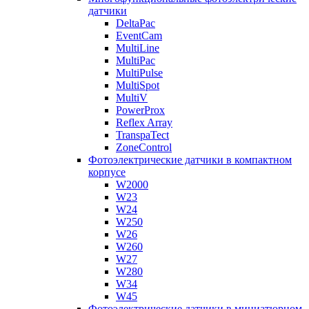
датчики
DeltaPac
EventCam
MultiLine
MultiPac
MultiPulse
MultiSpot
MultiV
PowerProx
Reflex Array
TranspaTect
ZoneControl
Фотоэлектрические датчики в компактном
корпусе
W2000
W23
W24
W250
W26
W260
W27
W280
W34
W45
Фотоэлектрические датчики в миниатюрном