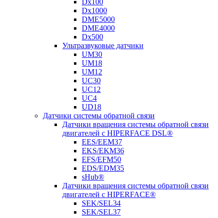
Dx100
Dx1000
DME5000
DME4000
Dx500
Ультразвуковые датчики
UM30
UM18
UM12
UC30
UC12
UC4
UD18
Датчики системы обратной связи
Датчики вращения системы обратной связи
двигателей с HIPERFACE DSL®
EES/EEM37
EKS/EKM36
EFS/EFM50
EDS/EDM35
sHub®
Датчики вращения системы обратной связи
двигателей с HIPERFACE®
SEK/SEL34
SEK/SEL37