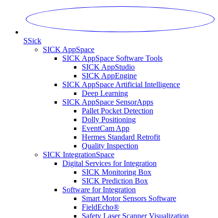
S
Sick
SICK AppSpace
SICK AppSpace Software Tools
SICK AppStudio
SICK AppEngine
SICK AppSpace Artificial Intelligence
Deep Learning
SICK AppSpace SensorApps
Pallet Pocket Detection
Dolly Positioning
EventCam App
Hermes Standard Retrofit
Quality Inspection
SICK IntegrationSpace
Digital Services for Integration
SICK Monitoring Box
SICK Prediction Box
Software for Integration
Smart Motor Sensors Software
FieldEcho®
Safety Laser Scanner Visualization