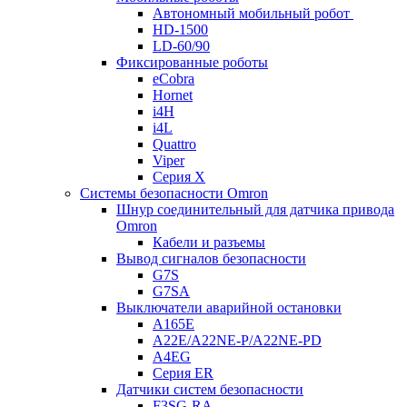
Автономный мобильный робот
HD-1500
LD-60/90
Фиксированные роботы
eCobra
Hornet
i4H
i4L
Quattro
Viper
Серия X
Системы безопасности Omron
Шнур соединительный для датчика привода
Omron
Кабели и разъемы
Вывод сигналов безопасности
G7S
G7SA
Выключатели аварийной остановки
A165E
A22E/A22NE-P/A22NE-PD
A4EG
Серия ER
Датчики систем безопасности
F3SG-RA