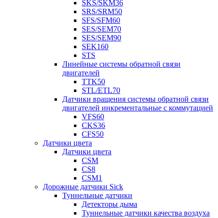
SKS/SKM36
SRS/SRM50
SFS/SFM60
SES/SEM70
SES/SEM90
SEK160
STS
Линейные системы обратной связи
двигателей
TTK50
STL/ETL70
Датчики вращения системы обратной связи
двигателей инкрементальные с коммутацией
VFS60
CKS36
CFS50
Датчики цвета
Датчики цвета
CSM
CS8
CSM1
Дорожные датчики Sick
Туннельные датчики
Детекторы дыма
Туннельные датчики качества воздуха