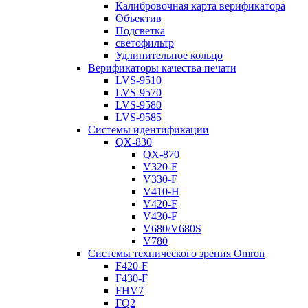
Калибровочная карта верификатора
Объектив
Подсветка
светофильтр
Удлинительное кольцо
Верификаторы качества печати
LVS-9510
LVS-9570
LVS-9580
LVS-9585
Системы идентификации
QX-830
QX-870
V320-F
V330-F
V410-H
V420-F
V430-F
V680/V680S
V780
Системы технического зрения Omron
F420-F
F430-F
FHV7
FQ2