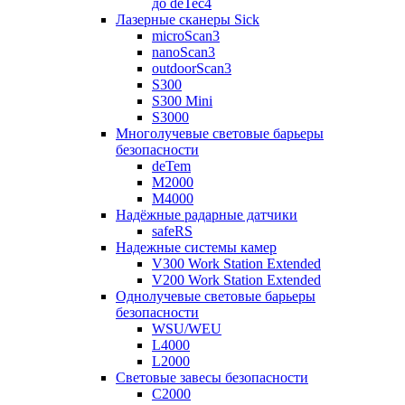
до deTec4
Лазерные сканеры Sick
microScan3
nanoScan3
outdoorScan3
S300
S300 Mini
S3000
Многолучевые световые барьеры
безопасности
deTem
M2000
M4000
Надёжные радарные датчики
safeRS
Надежные системы камер
V300 Work Station Extended
V200 Work Station Extended
Однолучевые световые барьеры
безопасности
WSU/WEU
L4000
L2000
Световые завесы безопасности
C2000