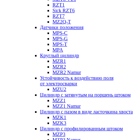
RZT1
Sick RZT6
RZT7
MZ2Q-T
Датчики положения
MPS-C
MPS-G
MPS-T
MPA
Круглый цилиндр
MZR1
MZR2
MZR2 Namur
Устойчивость к воздействию поля
от электросварки
MZU2
Цилиндр с затянутым на поршень штоком
MZZ1
MZZ1 Namur
Цилиндр с пазом в виде ласточкина хвоста
MZK1
MZK3
Цилиндр с профилированным штоком
MZP3
MZP3 Namur