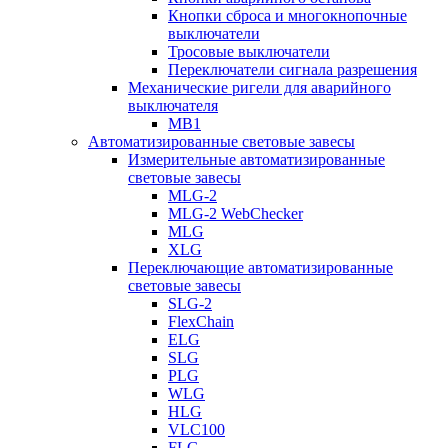
Кнопки сброса и многокнопочные
выключатели
Тросовые выключатели
Переключатели сигнала разрешения
Механические ригели для аварийного
выключателя
MB1
Автоматизированные световые завесы
Измерительные автоматизированные
световые завесы
MLG-2
MLG-2 WebChecker
MLG
XLG
Переключающие автоматизированные
световые завесы
SLG-2
FlexChain
ELG
SLG
PLG
WLG
HLG
VLC100
FLG