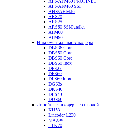
AFS/AFM60 PROFINET
AFS/AFM60 SSI
AHS/AHM36
ARS20
ARS25
ARS60 SSI/Parallel
ATM60
ATM90
Инкрементальные энкодеры
DBS36 Core
DBS50 Core
DBS60 Core
DBS60 Inox
DFS2x
DFS60
DFS60 Inox
DGS3x
DKS40
DLS40
DUS60
Линейные энкодеры со шкалой
KH53
Lincoder L230
MAX®
TTK70