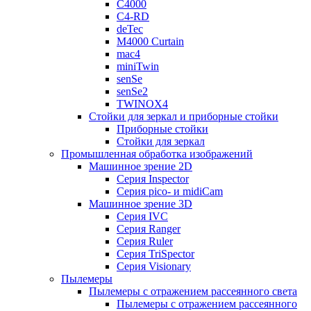
C4000
C4-RD
deTec
M4000 Curtain
mac4
miniTwin
senSe
senSe2
TWINOX4
Стойки для зеркал и приборные стойки
Приборные стойки
Стойки для зеркал
Промышленная обработка изображений
Машинное зрение 2D
Серия Inspector
Серия pico- и midiCam
Машинное зрение 3D
Серия IVC
Серия Ranger
Серия Ruler
Серия TriSpector
Серия Visionary
Пылемеры
Пылемеры с отражением рассеянного света
Пылемеры с отражением рассеянного