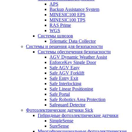
APS
Backup Assistance System
MINESIC100 EPS
MINESIC100 TPS
RAS Prime
WGS
Системы шлюзов
Telematic Data Collector
Системы и решения для безопасности
Системы обеспечения безопасности
AGV Dynamic Weather Assist
EnforceKey Single Door
Safe AGV Easy
Safe AGV Forklift
Safe Entry Exit
Safe Interlocking
Safe Linear Positioning
Safe Portal
Safe Robotics Area Protection
Safeguard Detector
Фотоэлектрические датчики Sick
Гибридные фотоэлектрические датчики
SimpleSense
SureSense
Многофункциональные фотоэлектрические