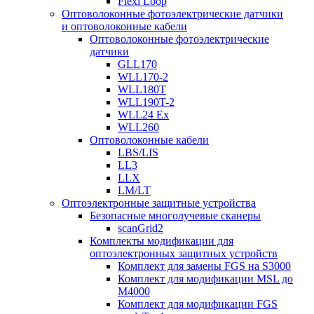
Flexi Loop
Оптоволоконные фотоэлектрические датчики
и оптоволоконные кабели
Оптоволоконные фотоэлектрические
датчики
GLL170
WLL170-2
WLL180T
WLL190T-2
WLL24 Ex
WLL260
Оптоволоконные кабели
LBS/LIS
LL3
LLX
LM/LT
Оптоэлектронные защитные устройства
Безопасные многолучевые сканеры
scanGrid2
Комплекты модификации для
оптоэлектронных защитных устройств
Комплект для замены FGS на S3000
Комплект для модификации MSL до
M4000
Комплект для модификации FGS