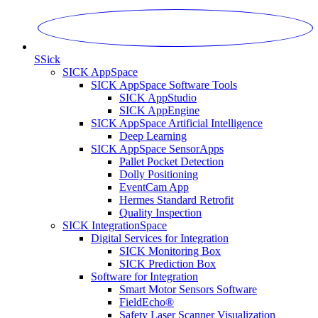
S
Sick
SICK AppSpace
SICK AppSpace Software Tools
SICK AppStudio
SICK AppEngine
SICK AppSpace Artificial Intelligence
Deep Learning
SICK AppSpace SensorApps
Pallet Pocket Detection
Dolly Positioning
EventCam App
Hermes Standard Retrofit
Quality Inspection
SICK IntegrationSpace
Digital Services for Integration
SICK Monitoring Box
SICK Prediction Box
Software for Integration
Smart Motor Sensors Software
FieldEcho®
Safety Laser Scanner Visualization