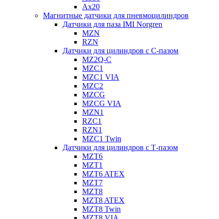
Ax20
Магнитные датчики для пневмоцилиндров
Датчики для паза IMI Norgren
MZN
RZN
Датчики для цилиндров с С-пазом
MZ2Q-C
MZC1
MZC1 VIA
MZC2
MZCG
MZCG VIA
MZN1
RZC1
RZN1
MZC1 Twin
Датчики для цилиндров с Т-пазом
MZT6
MZT1
MZT6 ATEX
MZT7
MZT8
MZT8 ATEX
MZT8 Twin
MZT8 VIA