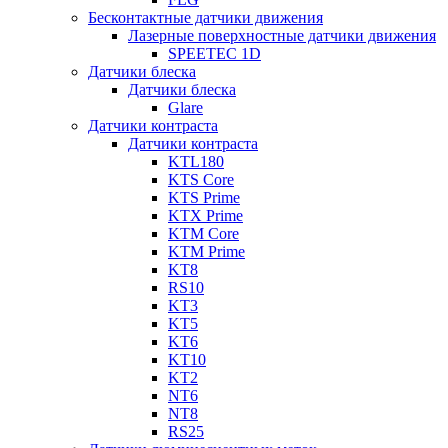
Бесконтактные датчики движения
Лазерные поверхностные датчики движения
SPEETEC 1D
Датчики блеска
Датчики блеска
Glare
Датчики контраста
Датчики контраста
KTL180
KTS Core
KTS Prime
KTX Prime
KTM Core
KTM Prime
KT8
RS10
KT3
KT5
KT6
KT10
KT2
NT6
NT8
RS25