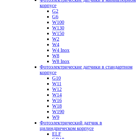
корпусе
G2
G6
W100
W130
W150
W2
W4
W4 Inox
W8
W8 Inox
Фотоэлектрические датчики в стандартном
корпусе
G10
W11
W12
W14
W16
W18
W190
W9
Фотоэлектрический датчик в
цилиндрическом корпусе
ELF