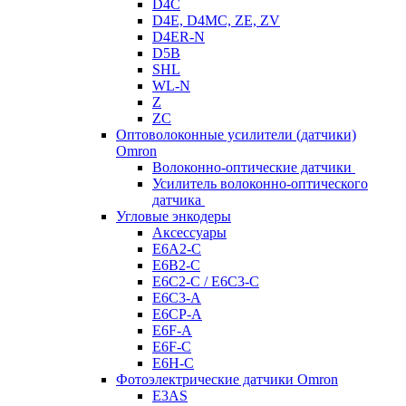
D4C
D4E, D4MC, ZE, ZV
D4ER-N
D5B
SHL
WL-N
Z
ZC
Оптоволоконные усилители (датчики)
Omron
Волоконно-оптические датчики
Усилитель волоконно-оптического
датчика
Угловые энкодеры
Аксессуары
E6A2-C
E6B2-C
E6C2-C / E6C3-C
E6C3-A
E6CP-A
E6F-A
E6F-C
E6H-C
Фотоэлектрические датчики Omron
E3AS