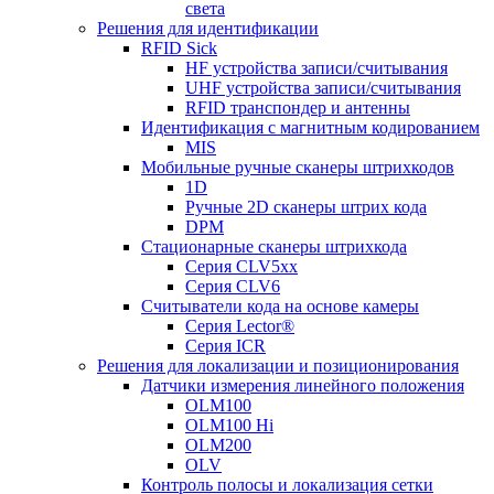
света
Решения для идентификации
RFID Sick
HF устройства записи/считывания
UHF устройства записи/считывания
RFID транспондер и антенны
Идентификация с магнитным кодированием
MIS
Мобильные ручные сканеры штрихкодов
1D
Ручные 2D сканеры штрих кода
DPM
Стационарные сканеры штрихкода
Серия CLV5xx
Серия CLV6
Считыватели кода на основе камеры
Серия Lector®
Серия ICR
Решения для локализации и позиционирования
Датчики измерения линейного положения
OLM100
OLM100 Hi
OLM200
OLV
Контроль полосы и локализация сетки