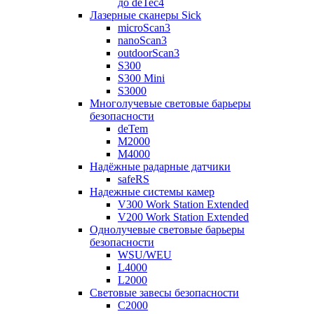
до deTec4
Лазерные сканеры Sick
microScan3
nanoScan3
outdoorScan3
S300
S300 Mini
S3000
Многолучевые световые барьеры
безопасности
deTem
M2000
M4000
Надёжные радарные датчики
safeRS
Надежные системы камер
V300 Work Station Extended
V200 Work Station Extended
Однолучевые световые барьеры
безопасности
WSU/WEU
L4000
L2000
Световые завесы безопасности
C2000