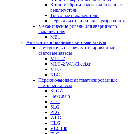
Кнопки сброса и многокнопочные
выключатели
Тросовые выключатели
Переключатели сигнала разрешения
Механические ригели для аварийного
выключателя
MB1
Автоматизированные световые завесы
Измерительные автоматизированные
световые завесы
MLG-2
MLG-2 WebChecker
MLG
XLG
Переключающие автоматизированные
световые завесы
SLG-2
FlexChain
ELG
SLG
PLG
WLG
HLG
VLC100
FLG