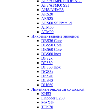
AFS/AFM60 PROFINET
AFS/AFM60 SSI
AHS/AHM36
ARS20
ARS25
ARS60 SSI/Parallel
ATM60
ATM90
Инкрементальные энкодеры
DBS36 Core
DBS50 Core
DBS60 Core
DBS60 Inox
DFS2x
DFS60
DFS60 Inox
DGS3x
DKS40
DLS40
DUS60
Линейные энкодеры со шкалой
KH53
Lincoder L230
MAX®
TTK70