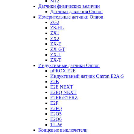
M12
Датчики физических величин
Датчики давления Omron
Измерительные датчики Omron
ZG2
ZS-HL
ZX1
ZX2
ZX-E
ZX-GT
ZX-L
ZX-T
Индуктивные датчики Omron
µPROX E2E
Индуктивный датчик Omron E2A-S
E2B
E2E NEXT
E2EQ NEXT
E2ER/E2ERZ
E2F
E2FQ
E2Q5
E2Q6
TL-W
Концевые выключатели