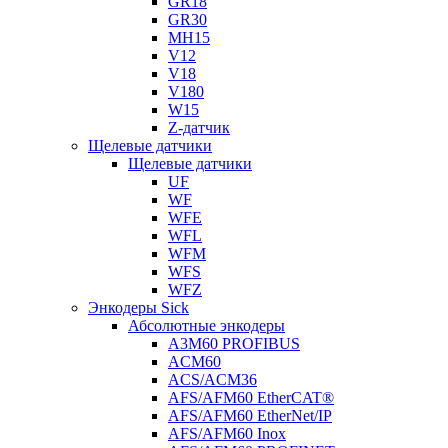
GR18
GR30
MH15
V12
V18
V180
W15
Z-датчик
Щелевые датчики
Щелевые датчики
UF
WF
WFE
WFL
WFM
WFS
WFZ
Энкодеры Sick
Абсолютные энкодеры
A3M60 PROFIBUS
ACM60
ACS/ACM36
AFS/AFM60 EtherCAT®
AFS/AFM60 EtherNet/IP
AFS/AFM60 Inox