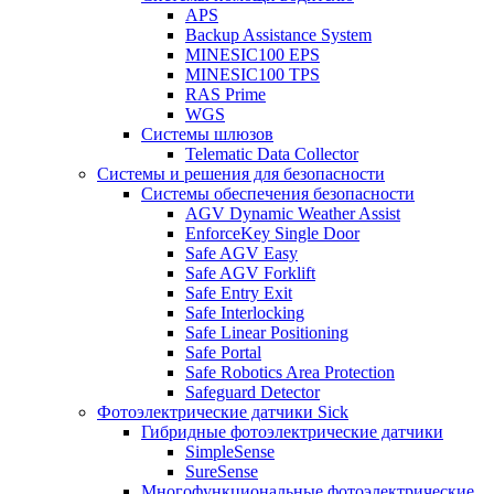
APS
Backup Assistance System
MINESIC100 EPS
MINESIC100 TPS
RAS Prime
WGS
Системы шлюзов
Telematic Data Collector
Системы и решения для безопасности
Системы обеспечения безопасности
AGV Dynamic Weather Assist
EnforceKey Single Door
Safe AGV Easy
Safe AGV Forklift
Safe Entry Exit
Safe Interlocking
Safe Linear Positioning
Safe Portal
Safe Robotics Area Protection
Safeguard Detector
Фотоэлектрические датчики Sick
Гибридные фотоэлектрические датчики
SimpleSense
SureSense
Многофункциональные фотоэлектрические