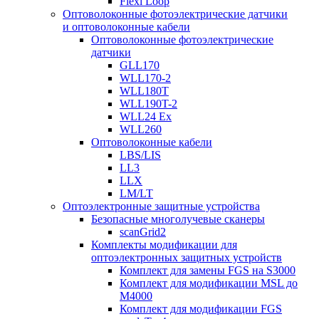
Flexi Loop
Оптоволоконные фотоэлектрические датчики
и оптоволоконные кабели
Оптоволоконные фотоэлектрические
датчики
GLL170
WLL170-2
WLL180T
WLL190T-2
WLL24 Ex
WLL260
Оптоволоконные кабели
LBS/LIS
LL3
LLX
LM/LT
Оптоэлектронные защитные устройства
Безопасные многолучевые сканеры
scanGrid2
Комплекты модификации для
оптоэлектронных защитных устройств
Комплект для замены FGS на S3000
Комплект для модификации MSL до
M4000
Комплект для модификации FGS