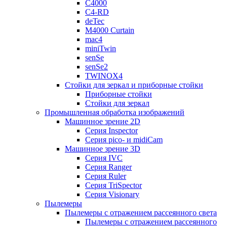
C4000
C4-RD
deTec
M4000 Curtain
mac4
miniTwin
senSe
senSe2
TWINOX4
Стойки для зеркал и приборные стойки
Приборные стойки
Стойки для зеркал
Промышленная обработка изображений
Машинное зрение 2D
Серия Inspector
Серия pico- и midiCam
Машинное зрение 3D
Серия IVC
Серия Ranger
Серия Ruler
Серия TriSpector
Серия Visionary
Пылемеры
Пылемеры с отражением рассеянного света
Пылемеры с отражением рассеянного