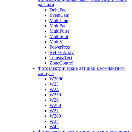
датчики
DeltaPac
EventCam
MultiLine
MultiPac
MultiPulse
MultiSpot
MultiV
PowerProx
Reflex Array
TranspaTect
ZoneControl
Фотоэлектрические датчики в компактном
корпусе
W2000
W23
W24
W250
W26
W260
W27
W280
W34
W45
Фотоэлектрические датчики в миниатюрном