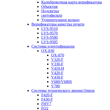
Калибровочная карта верификатора
Объектив
Подсветка
светофильтр
Удлинительное кольцо
Верификаторы качества печати
LVS-9510
LVS-9570
LVS-9580
LVS-9585
Системы идентификации
QX-830
QX-870
V320-F
V330-F
V410-H
V420-F
V430-F
V680/V680S
V780
Системы технического зрения Omron
F420-F
F430-F
FHV7
FQ2