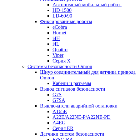
Автономный мобильный робот
HD-1500
LD-60/90
Фиксированные роботы
eCobra
Hornet
i4H
i4L
Quattro
Viper
Серия X
Системы безопасности Omron
Шнур соединительный для датчика привода
Omron
Кабели и разъемы
Вывод сигналов безопасности
G7S
G7SA
Выключатели аварийной остановки
A165E
A22E/A22NE-P/A22NE-PD
A4EG
Серия ER
Датчики систем безопасности
F3SG-RA