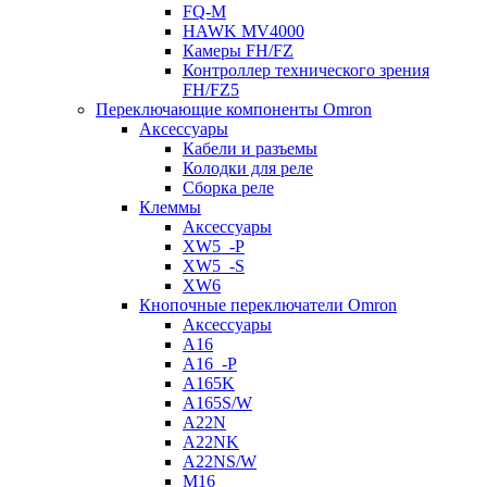
FQ-M
HAWK MV4000
Камеры FH/FZ
Контроллер технического зрения
FH/FZ5
Переключающие компоненты Omron
Аксессуары
Кабели и разъемы
Колодки для реле
Сборка реле
Клеммы
Аксессуары
XW5_-P
XW5_-S
XW6
Кнопочные переключатели Omron
Аксессуары
A16
A16_-P
A165K
A165S/W
A22N
A22NK
A22NS/W
M16