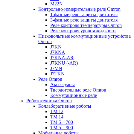
M22N
Контрольно-измерительные реле Omron
1-фазные реле защиты двигателя
3-фазные реле защиты двигателя
Реле контроля температуры Omron
Реле контроля уровня жидкости
Низковольтные коммутационные устройства
Omron
J7KN
J7KNA
J7KNA-AR
J7KNU (-AR)
J7MN
J7TKN
Реле Omron
Аксессуары
Твердотельные реле Omron
Коммутационные реле
Робототехника Omron
Коллаборативные роботы
TM 12
TM 14
TM 5 – 700
TM 5 – 900
Мобильные роботы