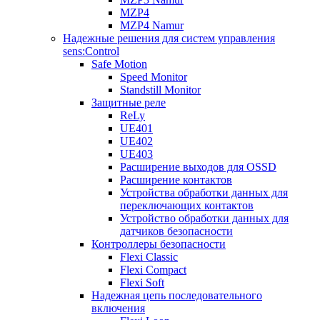
MZP4
MZP4 Namur
Надежные решения для систем управления
sens:Control
Safe Motion
Speed Monitor
Standstill Monitor
Защитные реле
ReLy
UE401
UE402
UE403
Расширение выходов для OSSD
Расширение контактов
Устройства обработки данных для
переключающих контактов
Устройство обработки данных для
датчиков безопасности
Контроллеры безопасности
Flexi Classic
Flexi Compact
Flexi Soft
Надежная цепь последовательного
включения