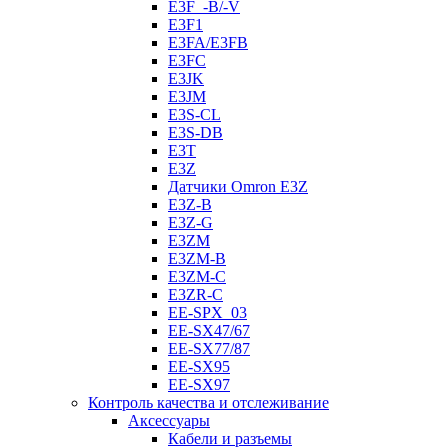
E3F_-B/-V
E3F1
E3FA/E3FB
E3FC
E3JK
E3JM
E3S-CL
E3S-DB
E3T
E3Z
Датчики Omron E3Z
E3Z-B
E3Z-G
E3ZM
E3ZM-B
E3ZM-C
E3ZR-C
EE-SPX_03
EE-SX47/67
EE-SX77/87
EE-SX95
EE-SX97
Контроль качества и отслеживание
Аксессуары
Кабели и разъемы