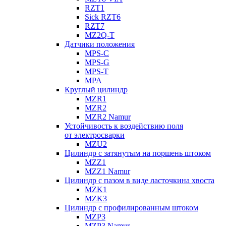
RZT1
Sick RZT6
RZT7
MZ2Q-T
Датчики положения
MPS-C
MPS-G
MPS-T
MPA
Круглый цилиндр
MZR1
MZR2
MZR2 Namur
Устойчивость к воздействию поля
от электросварки
MZU2
Цилиндр с затянутым на поршень штоком
MZZ1
MZZ1 Namur
Цилиндр с пазом в виде ласточкина хвоста
MZK1
MZK3
Цилиндр с профилированным штоком
MZP3
MZP3 Namur