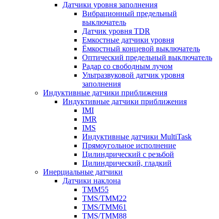
Датчики уровня заполнения
Вибрационный предельный
выключатель
Датчик уровня TDR
Емкостные датчики уровня
Ёмкостный концевой выключатель
Оптический предельный выключатель
Радар со свободным лучом
Ультразвуковой датчик уровня
заполнения
Индуктивные датчики приближения
Индуктивные датчики приближения
IMI
IMR
IMS
Индуктивные датчики MultiTask
Прямоугольное исполнение
Цилиндрический с резьбой
Цилиндрический, гладкий
Инерциальные датчики
Датчики наклона
TMM55
TMS/TMM22
TMS/TMM61
TMS/TMM88