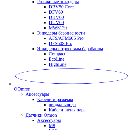
Роликовые энкодеры
DBV50 Core
DFV60
DKV60
DUV60
MWS120
Энкодеры безопасности
AFS/AFM60S Pro
DFS60S Pro
Энкодеры с тросовым барабаном
Compact
EcoLine
HighLine
O
Omron
Аксессуары
Кабели и разъемы
ввода/вывода
Кабели витая пара
Датчики Omron
Аксессуары
M8