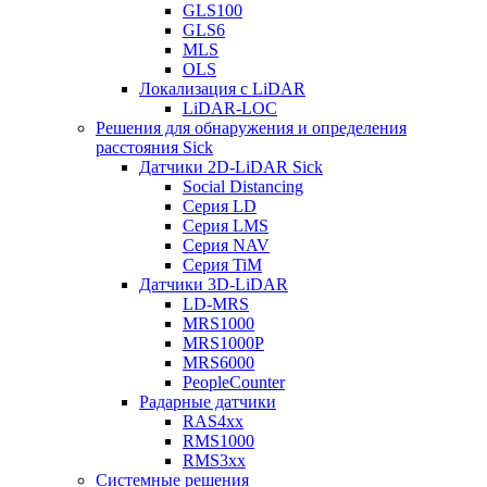
GLS100
GLS6
MLS
OLS
Локализация с LiDAR
LiDAR-LOC
Решения для обнаружения и определения
расстояния Sick
Датчики 2D-LiDAR Sick
Social Distancing
Серия LD
Серия LMS
Серия NAV
Серия TiM
Датчики 3D-LiDAR
LD-MRS
MRS1000
MRS1000P
MRS6000
PeopleCounter
Радарные датчики
RAS4xx
RMS1000
RMS3xx
Системные решения