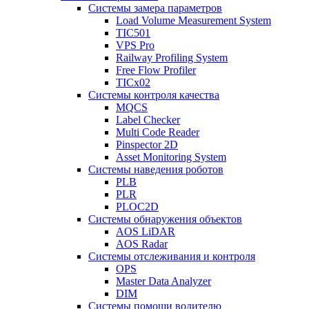
Системы замера параметров
Load Volume Measurement System
TIC501
VPS Pro
Railway Profiling System
Free Flow Profiler
TICx02
Системы контроля качества
MQCS
Label Checker
Multi Code Reader
Pinspector 2D
Asset Monitoring System
Системы наведения роботов
PLB
PLR
PLOC2D
Системы обнаружения объектов
AOS LiDAR
AOS Radar
Системы отслеживания и контроля
OPS
Master Data Analyzer
DIM
Системы помощи водителю