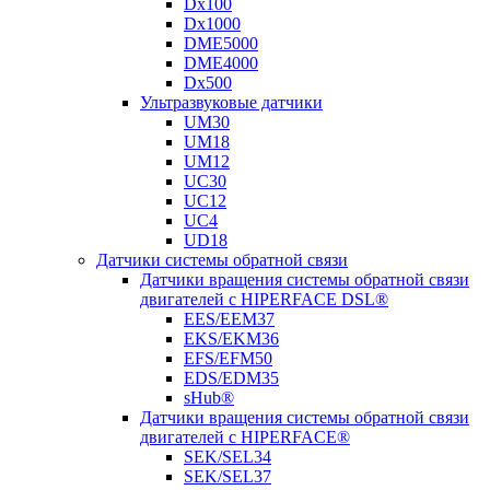
Dx100
Dx1000
DME5000
DME4000
Dx500
Ультразвуковые датчики
UM30
UM18
UM12
UC30
UC12
UC4
UD18
Датчики системы обратной связи
Датчики вращения системы обратной связи
двигателей с HIPERFACE DSL®
EES/EEM37
EKS/EKM36
EFS/EFM50
EDS/EDM35
sHub®
Датчики вращения системы обратной связи
двигателей с HIPERFACE®
SEK/SEL34
SEK/SEL37