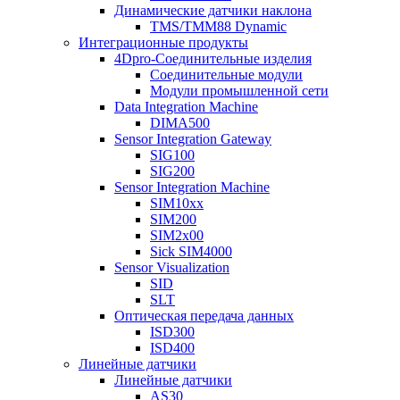
Динамические датчики наклона
TMS/TMM88 Dynamic
Интеграционные продукты
4Dpro-Соединительные изделия
Соединительные модули
Модули промышленной сети
Data Integration Machine
DIMA500
Sensor Integration Gateway
SIG100
SIG200
Sensor Integration Machine
SIM10xx
SIM200
SIM2x00
Sick SIM4000
Sensor Visualization
SID
SLT
Оптическая передача данных
ISD300
ISD400
Линейные датчики
Линейные датчики
AS30