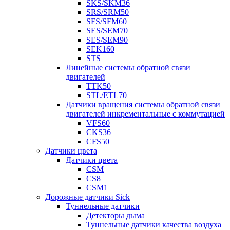
SKS/SKM36
SRS/SRM50
SFS/SFM60
SES/SEM70
SES/SEM90
SEK160
STS
Линейные системы обратной связи
двигателей
TTK50
STL/ETL70
Датчики вращения системы обратной связи
двигателей инкрементальные с коммутацией
VFS60
CKS36
CFS50
Датчики цвета
Датчики цвета
CSM
CS8
CSM1
Дорожные датчики Sick
Туннельные датчики
Детекторы дыма
Туннельные датчики качества воздуха