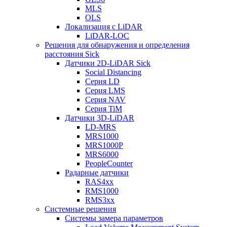
MLS
OLS
Локализация с LiDAR
LiDAR-LOC
Решения для обнаружения и определения
расстояния Sick
Датчики 2D-LiDAR Sick
Social Distancing
Серия LD
Серия LMS
Серия NAV
Серия TiM
Датчики 3D-LiDAR
LD-MRS
MRS1000
MRS1000P
MRS6000
PeopleCounter
Радарные датчики
RAS4xx
RMS1000
RMS3xx
Системные решения
Системы замера параметров