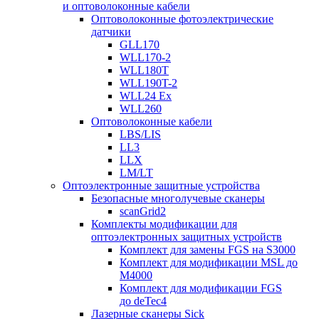
и оптоволоконные кабели
Оптоволоконные фотоэлектрические
датчики
GLL170
WLL170-2
WLL180T
WLL190T-2
WLL24 Ex
WLL260
Оптоволоконные кабели
LBS/LIS
LL3
LLX
LM/LT
Оптоэлектронные защитные устройства
Безопасные многолучевые сканеры
scanGrid2
Комплекты модификации для
оптоэлектронных защитных устройств
Комплект для замены FGS на S3000
Комплект для модификации MSL до
M4000
Комплект для модификации FGS
до deTec4
Лазерные сканеры Sick