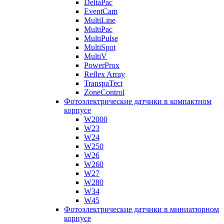
DeltaPac
EventCam
MultiLine
MultiPac
MultiPulse
MultiSpot
MultiV
PowerProx
Reflex Array
TranspaTect
ZoneControl
Фотоэлектрические датчики в компактном
корпусе
W2000
W23
W24
W250
W26
W260
W27
W280
W34
W45
Фотоэлектрические датчики в миниатюрном
корпусе