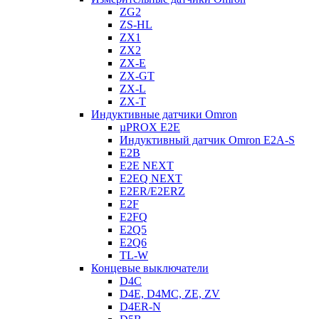
ZG2
ZS-HL
ZX1
ZX2
ZX-E
ZX-GT
ZX-L
ZX-T
Индуктивные датчики Omron
µPROX E2E
Индуктивный датчик Omron E2A-S
E2B
E2E NEXT
E2EQ NEXT
E2ER/E2ERZ
E2F
E2FQ
E2Q5
E2Q6
TL-W
Концевые выключатели
D4C
D4E, D4MC, ZE, ZV
D4ER-N