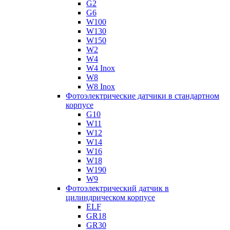
G2
G6
W100
W130
W150
W2
W4
W4 Inox
W8
W8 Inox
Фотоэлектрические датчики в стандартном
корпусе
G10
W11
W12
W14
W16
W18
W190
W9
Фотоэлектрический датчик в
цилиндрическом корпусе
ELF
GR18
GR30