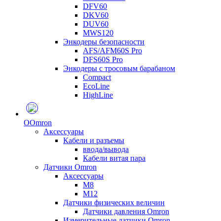
DFV60
DKV60
DUV60
MWS120
Энкодеры безопасности
AFS/AFM60S Pro
DFS60S Pro
Энкодеры с тросовым барабаном
Compact
EcoLine
HighLine
O
Omron
Аксессуары
Кабели и разъемы
ввода/вывода
Кабели витая пара
Датчики Omron
Аксессуары
M8
M12
Датчики физических величин
Датчики давления Omron
Измерительные датчики Omron