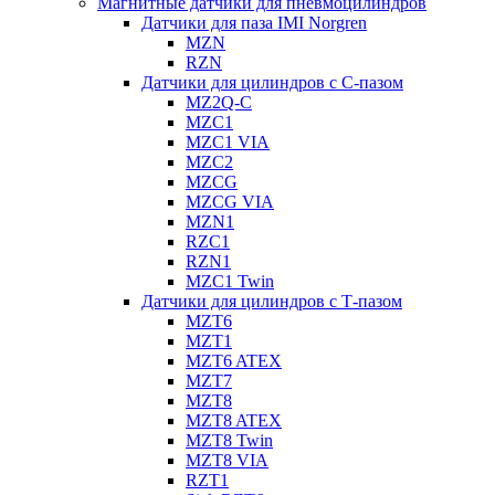
Магнитные датчики для пневмоцилиндров
Датчики для паза IMI Norgren
MZN
RZN
Датчики для цилиндров с С-пазом
MZ2Q-C
MZC1
MZC1 VIA
MZC2
MZCG
MZCG VIA
MZN1
RZC1
RZN1
MZC1 Twin
Датчики для цилиндров с Т-пазом
MZT6
MZT1
MZT6 ATEX
MZT7
MZT8
MZT8 ATEX
MZT8 Twin
MZT8 VIA
RZT1