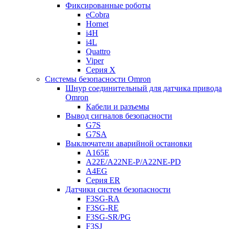
Фиксированные роботы
eCobra
Hornet
i4H
i4L
Quattro
Viper
Серия X
Системы безопасности Omron
Шнур соединительный для датчика привода
Omron
Кабели и разъемы
Вывод сигналов безопасности
G7S
G7SA
Выключатели аварийной остановки
A165E
A22E/A22NE-P/A22NE-PD
A4EG
Серия ER
Датчики систем безопасности
F3SG-RA
F3SG-RE
F3SG-SR/PG
F3SJ