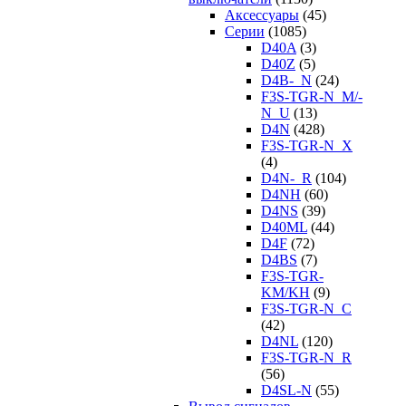
Аксессуары
(45)
Серии
(1085)
D40A
(3)
D40Z
(5)
D4B-_N
(24)
F3S-TGR-N_M/-
N_U
(13)
D4N
(428)
F3S-TGR-N_X
(4)
D4N-_R
(104)
D4NH
(60)
D4NS
(39)
D40ML
(44)
D4F
(72)
D4BS
(7)
F3S-TGR-
KM/KH
(9)
F3S-TGR-N_C
(42)
D4NL
(120)
F3S-TGR-N_R
(56)
D4SL-N
(55)