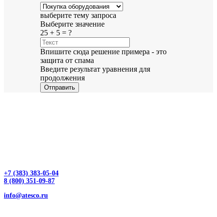
выберите тему запроса
Выберите значение
25 + 5 = ?
Впишите сюда решение примера - это
защита от спама
Введите результат уравнения для
продолжения
Отправить
+7 (383) 383-05-04
8 (800) 351-09-87
info@atesco.ru
630032, г. Новосибирск, мкр. Горский 66, 2 этаж, оф. 2.28/2