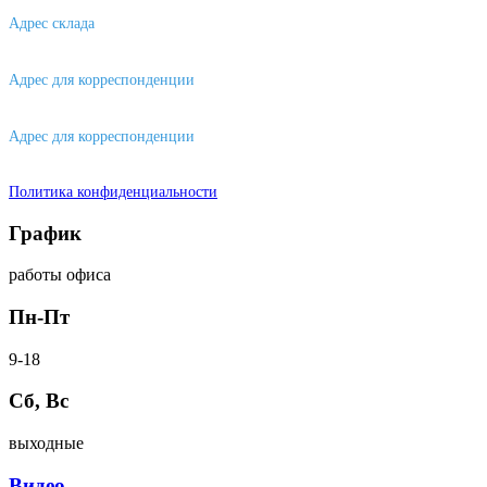
Адрес склада
630088, г. Новосибирске, ул. Петухова, 63/4, ворота 16
Адрес для корреспонденции
656043, г. Барнаул, ул. Короленко, д. 105
Адрес для корреспонденции
644007, г. Омск, ул. Фрунзе, д. 101
Политика конфиденциальности
График
работы офиса
Пн-Пт
9-18
Сб, Вс
выходные
Видео