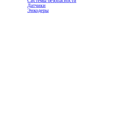
Системы безопасности
Датчики
Энкодеры
© АТЭСКО Сибирь 2016-2026. Все права защищены.