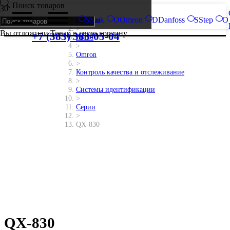
Поиск товаров
S
Sick
O
Omron
D
Danfoss
S
Step
O
Главная
>
Вы отложили
Товар
в свою корзину.
+7 (383) 383-05-04
Brand
>
Omron
>
Контроль качества и отслеживание
>
Системы идентификации
>
Серии
>
QX-830
QX-830