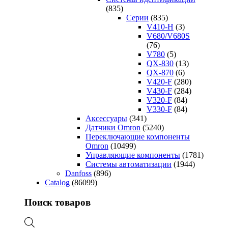
(835)
Серии
(835)
V410-H
(3)
V680/V680S
(76)
V780
(5)
QX-830
(13)
QX-870
(6)
V420-F
(280)
V430-F
(284)
V320-F
(84)
V330-F
(84)
Аксессуары
(341)
Датчики Omron
(5240)
Переключающие компоненты
Omron
(10499)
Управляющие компоненты
(1781)
Системы автоматизации
(1944)
Danfoss
(896)
Catalog
(86099)
Поиск товаров