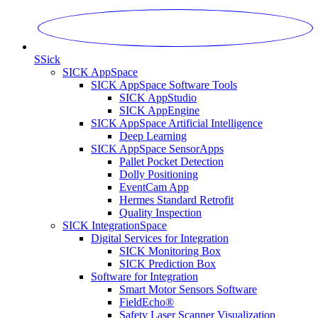
S
Sick
SICK AppSpace
SICK AppSpace Software Tools
SICK AppStudio
SICK AppEngine
SICK AppSpace Artificial Intelligence
Deep Learning
SICK AppSpace SensorApps
Pallet Pocket Detection
Dolly Positioning
EventCam App
Hermes Standard Retrofit
Quality Inspection
SICK IntegrationSpace
Digital Services for Integration
SICK Monitoring Box
SICK Prediction Box
Software for Integration
Smart Motor Sensors Software
FieldEcho®
Safety Laser Scanner Visualization