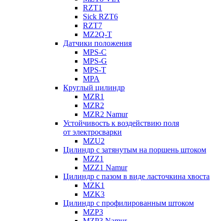
RZT1
Sick RZT6
RZT7
MZ2Q-T
Датчики положения
MPS-C
MPS-G
MPS-T
MPA
Круглый цилиндр
MZR1
MZR2
MZR2 Namur
Устойчивость к воздействию поля
от электросварки
MZU2
Цилиндр с затянутым на поршень штоком
MZZ1
MZZ1 Namur
Цилиндр с пазом в виде ласточкина хвоста
MZK1
MZK3
Цилиндр с профилированным штоком
MZP3
MZP3 Namur