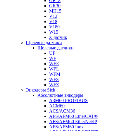
GR18
GR30
MH15
V12
V18
V180
W15
Z-датчик
Щелевые датчики
Щелевые датчики
UF
WF
WFE
WFL
WFM
WFS
WFZ
Энкодеры Sick
Абсолютные энкодеры
A3M60 PROFIBUS
ACM60
ACS/ACM36
AFS/AFM60 EtherCAT®
AFS/AFM60 EtherNet/IP
AFS/AFM60 Inox