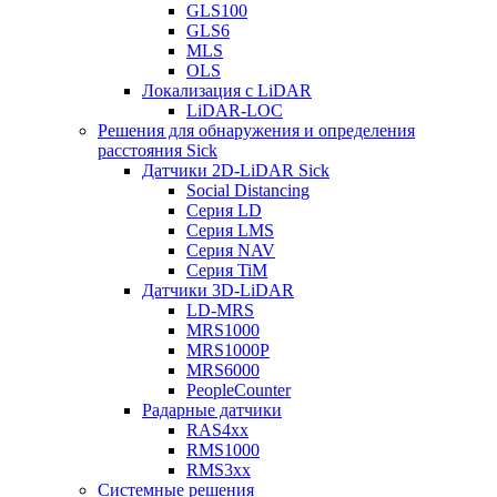
GLS100
GLS6
MLS
OLS
Локализация с LiDAR
LiDAR-LOC
Решения для обнаружения и определения
расстояния Sick
Датчики 2D-LiDAR Sick
Social Distancing
Серия LD
Серия LMS
Серия NAV
Серия TiM
Датчики 3D-LiDAR
LD-MRS
MRS1000
MRS1000P
MRS6000
PeopleCounter
Радарные датчики
RAS4xx
RMS1000
RMS3xx
Системные решения