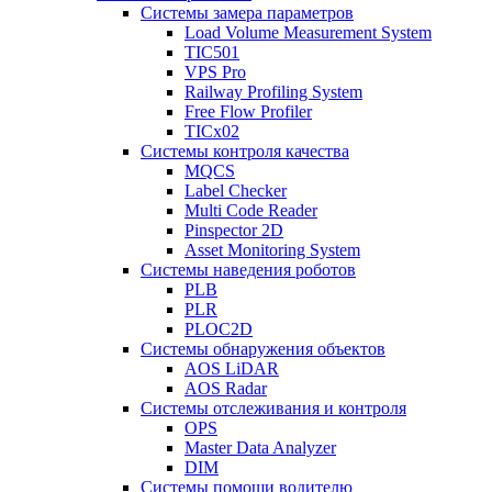
Системы замера параметров
Load Volume Measurement System
TIC501
VPS Pro
Railway Profiling System
Free Flow Profiler
TICx02
Системы контроля качества
MQCS
Label Checker
Multi Code Reader
Pinspector 2D
Asset Monitoring System
Системы наведения роботов
PLB
PLR
PLOC2D
Системы обнаружения объектов
AOS LiDAR
AOS Radar
Системы отслеживания и контроля
OPS
Master Data Analyzer
DIM
Системы помощи водителю