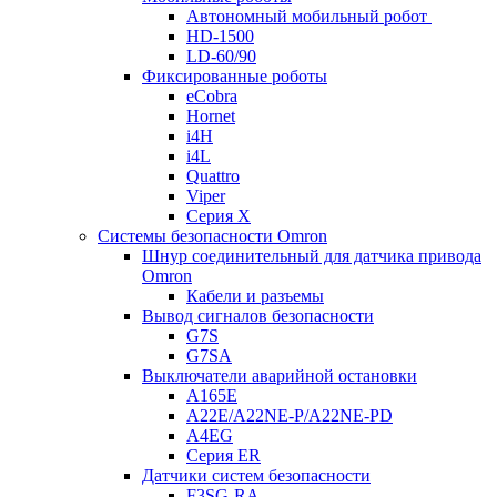
Автономный мобильный робот
HD-1500
LD-60/90
Фиксированные роботы
eCobra
Hornet
i4H
i4L
Quattro
Viper
Серия X
Системы безопасности Omron
Шнур соединительный для датчика привода
Omron
Кабели и разъемы
Вывод сигналов безопасности
G7S
G7SA
Выключатели аварийной остановки
A165E
A22E/A22NE-P/A22NE-PD
A4EG
Серия ER
Датчики систем безопасности
F3SG-RA