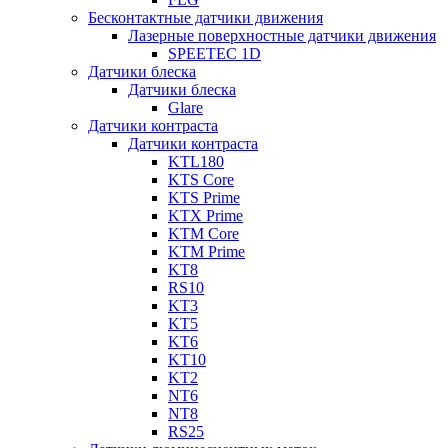
Бесконтактные датчики движения
Лазерные поверхностные датчики движения
SPEETEC 1D
Датчики блеска
Датчики блеска
Glare
Датчики контраста
Датчики контраста
KTL180
KTS Core
KTS Prime
KTX Prime
KTM Core
KTM Prime
KT8
RS10
KT3
KT5
KT6
KT10
KT2
NT6
NT8
RS25