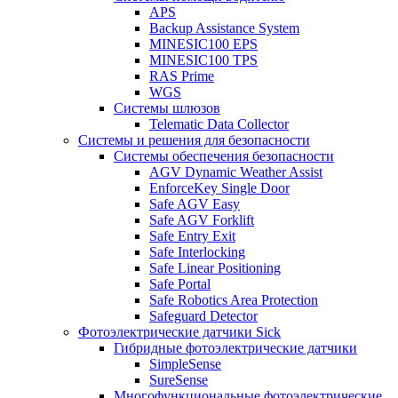
APS
Backup Assistance System
MINESIC100 EPS
MINESIC100 TPS
RAS Prime
WGS
Системы шлюзов
Telematic Data Collector
Системы и решения для безопасности
Системы обеспечения безопасности
AGV Dynamic Weather Assist
EnforceKey Single Door
Safe AGV Easy
Safe AGV Forklift
Safe Entry Exit
Safe Interlocking
Safe Linear Positioning
Safe Portal
Safe Robotics Area Protection
Safeguard Detector
Фотоэлектрические датчики Sick
Гибридные фотоэлектрические датчики
SimpleSense
SureSense
Многофункциональные фотоэлектрические