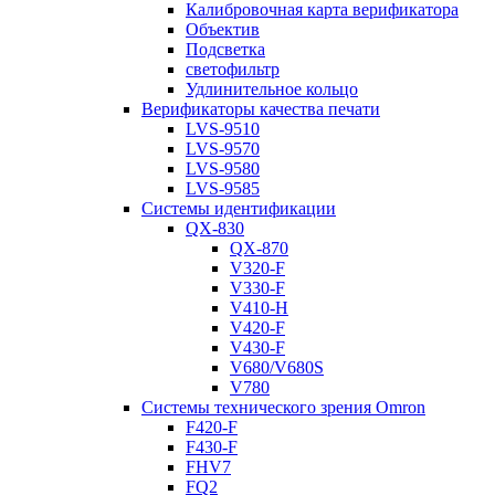
Калибровочная карта верификатора
Объектив
Подсветка
светофильтр
Удлинительное кольцо
Верификаторы качества печати
LVS-9510
LVS-9570
LVS-9580
LVS-9585
Системы идентификации
QX-830
QX-870
V320-F
V330-F
V410-H
V420-F
V430-F
V680/V680S
V780
Системы технического зрения Omron
F420-F
F430-F
FHV7
FQ2