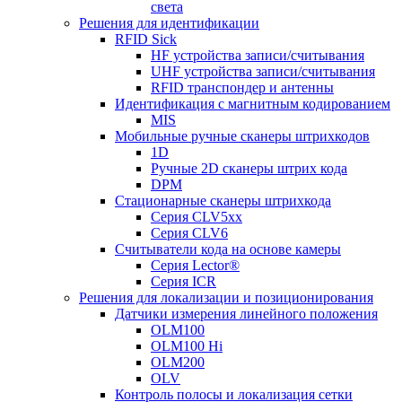
света
Решения для идентификации
RFID Sick
HF устройства записи/считывания
UHF устройства записи/считывания
RFID транспондер и антенны
Идентификация с магнитным кодированием
MIS
Мобильные ручные сканеры штрихкодов
1D
Ручные 2D сканеры штрих кода
DPM
Стационарные сканеры штрихкода
Серия CLV5xx
Серия CLV6
Считыватели кода на основе камеры
Серия Lector®
Серия ICR
Решения для локализации и позиционирования
Датчики измерения линейного положения
OLM100
OLM100 Hi
OLM200
OLV
Контроль полосы и локализация сетки