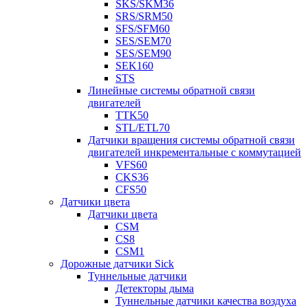
SKS/SKM36
SRS/SRM50
SFS/SFM60
SES/SEM70
SES/SEM90
SEK160
STS
Линейные системы обратной связи
двигателей
TTK50
STL/ETL70
Датчики вращения системы обратной связи
двигателей инкрементальные с коммутацией
VFS60
CKS36
CFS50
Датчики цвета
Датчики цвета
CSM
CS8
CSM1
Дорожные датчики Sick
Туннельные датчики
Детекторы дыма
Туннельные датчики качества воздуха