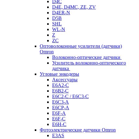
D4C
D4E, D4MC, ZE, ZV
D4ER-N
D5B
SHL
WL-N
Z
ZC
Оптоволоконные усилители (датчики)
Omron
Волоконно-оптические датчики
Усилитель волоконно-оптического
датчика
Угловые энкодеры
Аксессуары
E6A2-C
E6B2-C
E6C2-C / E6C3-C
E6C3-A
E6CP-A
E6F-A
E6F-C
E6H-C
Фотоэлектрические датчики Omron
E3AS