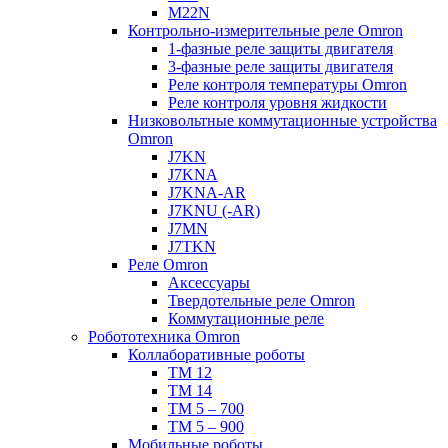
M22N
Контрольно-измерительные реле Omron
1-фазные реле защиты двигателя
3-фазные реле защиты двигателя
Реле контроля температуры Omron
Реле контроля уровня жидкости
Низковольтные коммутационные устройства
Omron
J7KN
J7KNA
J7KNA-AR
J7KNU (-AR)
J7MN
J7TKN
Реле Omron
Аксессуары
Твердотельные реле Omron
Коммутационные реле
Робототехника Omron
Коллаборативные роботы
TM 12
TM 14
TM 5 – 700
TM 5 – 900
Мобильные роботы