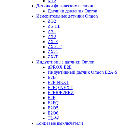
M12
Датчики физических величин
Датчики давления Omron
Измерительные датчики Omron
ZG2
ZS-HL
ZX1
ZX2
ZX-E
ZX-GT
ZX-L
ZX-T
Индуктивные датчики Omron
µPROX E2E
Индуктивный датчик Omron E2A-S
E2B
E2E NEXT
E2EQ NEXT
E2ER/E2ERZ
E2F
E2FQ
E2Q5
E2Q6
TL-W
Концевые выключатели