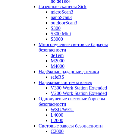
до deTec4
Лазерные сканеры Sick
microScan3
nanoScan3
outdoorScan3
S300
S300 Mini
S3000
Многолучевые световые барьеры
безопасности
deTem
M2000
M4000
Надёжные радарные датчики
safeRS
Надежные системы камер
V300 Work Station Extended
V200 Work Station Extended
Однолучевые световые барьеры
безопасности
WSU/WEU
L4000
L2000
Световые завесы безопасности
C2000