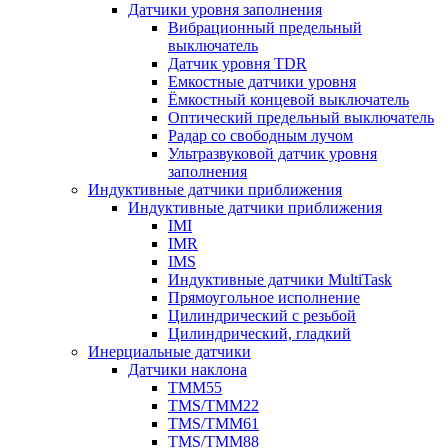
Датчики уровня заполнения
Вибрационный предельный
выключатель
Датчик уровня TDR
Емкостные датчики уровня
Ёмкостный концевой выключатель
Оптический предельный выключатель
Радар со свободным лучом
Ультразвуковой датчик уровня
заполнения
Индуктивные датчики приближения
Индуктивные датчики приближения
IMI
IMR
IMS
Индуктивные датчики MultiTask
Прямоугольное исполнение
Цилиндрический с резьбой
Цилиндрический, гладкий
Инерциальные датчики
Датчики наклона
TMM55
TMS/TMM22
TMS/TMM61
TMS/TMM88