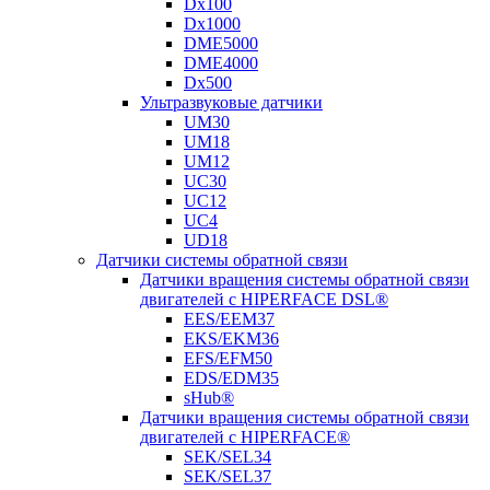
Dx100
Dx1000
DME5000
DME4000
Dx500
Ультразвуковые датчики
UM30
UM18
UM12
UC30
UC12
UC4
UD18
Датчики системы обратной связи
Датчики вращения системы обратной связи
двигателей с HIPERFACE DSL®
EES/EEM37
EKS/EKM36
EFS/EFM50
EDS/EDM35
sHub®
Датчики вращения системы обратной связи
двигателей с HIPERFACE®
SEK/SEL34
SEK/SEL37