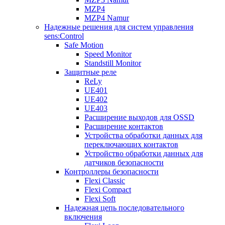
MZP4
MZP4 Namur
Надежные решения для систем управления
sens:Control
Safe Motion
Speed Monitor
Standstill Monitor
Защитные реле
ReLy
UE401
UE402
UE403
Расширение выходов для OSSD
Расширение контактов
Устройства обработки данных для
переключающих контактов
Устройство обработки данных для
датчиков безопасности
Контроллеры безопасности
Flexi Classic
Flexi Compact
Flexi Soft
Надежная цепь последовательного
включения