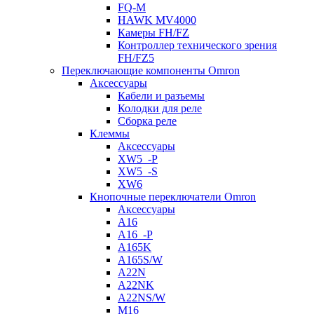
FQ-M
HAWK MV4000
Камеры FH/FZ
Контроллер технического зрения
FH/FZ5
Переключающие компоненты Omron
Аксессуары
Кабели и разъемы
Колодки для реле
Сборка реле
Клеммы
Аксессуары
XW5_-P
XW5_-S
XW6
Кнопочные переключатели Omron
Аксессуары
A16
A16_-P
A165K
A165S/W
A22N
A22NK
A22NS/W
M16