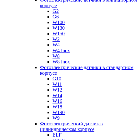
корпусе
G2
G6
W100
W130
W150
W2
W4
W4 Inox
W8
W8 Inox
Фотоэлектрические датчики в стандартном
корпусе
G10
W11
W12
W14
W16
W18
W190
W9
Фотоэлектрический датчик в
цилиндрическом корпусе
ELF