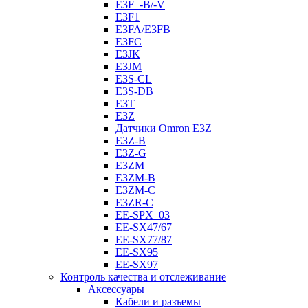
E3F_-B/-V
E3F1
E3FA/E3FB
E3FC
E3JK
E3JM
E3S-CL
E3S-DB
E3T
E3Z
Датчики Omron E3Z
E3Z-B
E3Z-G
E3ZM
E3ZM-B
E3ZM-C
E3ZR-C
EE-SPX_03
EE-SX47/67
EE-SX77/87
EE-SX95
EE-SX97
Контроль качества и отслеживание
Аксессуары
Кабели и разъемы