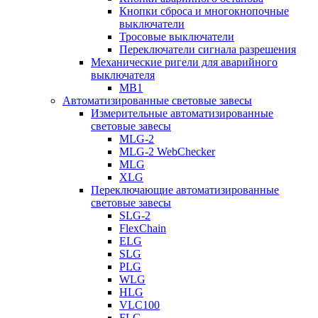
Кнопки сброса и многокнопочные
выключатели
Тросовые выключатели
Переключатели сигнала разрешения
Механические ригели для аварийного
выключателя
MB1
Автоматизированные световые завесы
Измерительные автоматизированные
световые завесы
MLG-2
MLG-2 WebChecker
MLG
XLG
Переключающие автоматизированные
световые завесы
SLG-2
FlexChain
ELG
SLG
PLG
WLG
HLG
VLC100
FLG