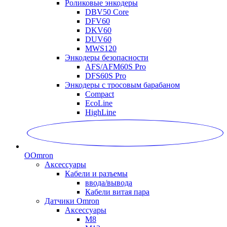
Роликовые энкодеры
DBV50 Core
DFV60
DKV60
DUV60
MWS120
Энкодеры безопасности
AFS/AFM60S Pro
DFS60S Pro
Энкодеры с тросовым барабаном
Compact
EcoLine
HighLine
O
Omron
Аксессуары
Кабели и разъемы
ввода/вывода
Кабели витая пара
Датчики Omron
Аксессуары
M8