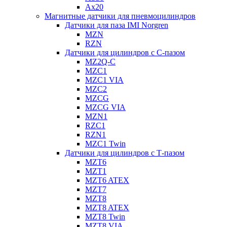
Ax20
Магнитные датчики для пневмоцилиндров
Датчики для паза IMI Norgren
MZN
RZN
Датчики для цилиндров с С-пазом
MZ2Q-C
MZC1
MZC1 VIA
MZC2
MZCG
MZCG VIA
MZN1
RZC1
RZN1
MZC1 Twin
Датчики для цилиндров с Т-пазом
MZT6
MZT1
MZT6 ATEX
MZT7
MZT8
MZT8 ATEX
MZT8 Twin
MZT8 VIA