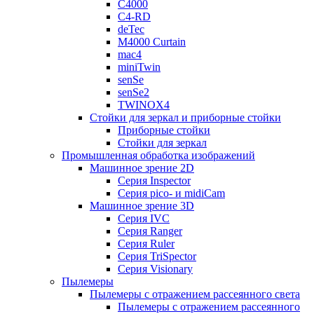
C4000
C4-RD
deTec
M4000 Curtain
mac4
miniTwin
senSe
senSe2
TWINOX4
Стойки для зеркал и приборные стойки
Приборные стойки
Стойки для зеркал
Промышленная обработка изображений
Машинное зрение 2D
Серия Inspector
Серия pico- и midiCam
Машинное зрение 3D
Серия IVC
Серия Ranger
Серия Ruler
Серия TriSpector
Серия Visionary
Пылемеры
Пылемеры с отражением рассеянного света
Пылемеры с отражением рассеянного