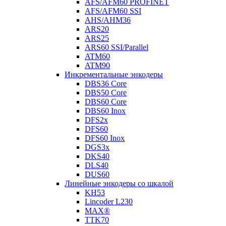
AFS/AFM60 PROFINET
AFS/AFM60 SSI
AHS/AHM36
ARS20
ARS25
ARS60 SSI/Parallel
ATM60
ATM90
Инкрементальные энкодеры
DBS36 Core
DBS50 Core
DBS60 Core
DBS60 Inox
DFS2x
DFS60
DFS60 Inox
DGS3x
DKS40
DLS40
DUS60
Линейные энкодеры со шкалой
KH53
Lincoder L230
MAX®
TTK70