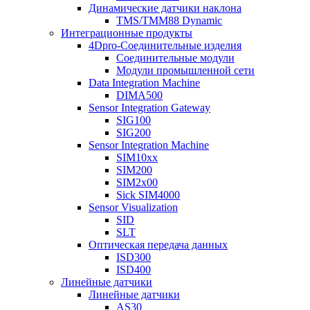
Динамические датчики наклона
TMS/TMM88 Dynamic
Интеграционные продукты
4Dpro-Соединительные изделия
Соединительные модули
Модули промышленной сети
Data Integration Machine
DIMA500
Sensor Integration Gateway
SIG100
SIG200
Sensor Integration Machine
SIM10xx
SIM200
SIM2x00
Sick SIM4000
Sensor Visualization
SID
SLT
Оптическая передача данных
ISD300
ISD400
Линейные датчики
Линейные датчики
AS30