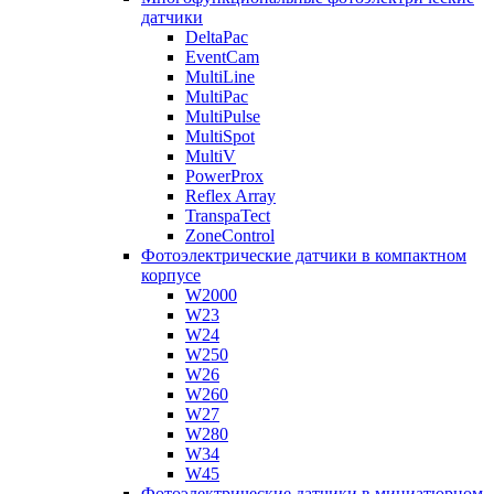
датчики
DeltaPac
EventCam
MultiLine
MultiPac
MultiPulse
MultiSpot
MultiV
PowerProx
Reflex Array
TranspaTect
ZoneControl
Фотоэлектрические датчики в компактном
корпусе
W2000
W23
W24
W250
W26
W260
W27
W280
W34
W45
Фотоэлектрические датчики в миниатюрном