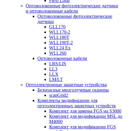
Flexi Loop
Оптоволоконные фотоэлектрические датчики
и оптоволоконные кабели
Оптоволоконные фотоэлектрические
датчики
GLL170
WLL170-2
WLL180T
WLL190T-2
WLL24 Ex
WLL260
Оптоволоконные кабели
LBS/LIS
LL3
LLX
LM/LT
Оптоэлектронные защитные устройства
Безопасные многолучевые сканеры
scanGrid2
Комплекты модификации для
оптоэлектронных защитных устройств
Комплект для замены FGS на S3000
Комплект для модификации MSL до
M4000
Комплект для модификации FGS