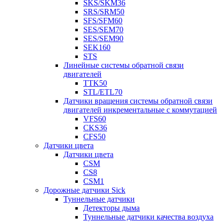
SKS/SKM36
SRS/SRM50
SFS/SFM60
SES/SEM70
SES/SEM90
SEK160
STS
Линейные системы обратной связи
двигателей
TTK50
STL/ETL70
Датчики вращения системы обратной связи
двигателей инкрементальные с коммутацией
VFS60
CKS36
CFS50
Датчики цвета
Датчики цвета
CSM
CS8
CSM1
Дорожные датчики Sick
Туннельные датчики
Детекторы дыма
Туннельные датчики качества воздуха