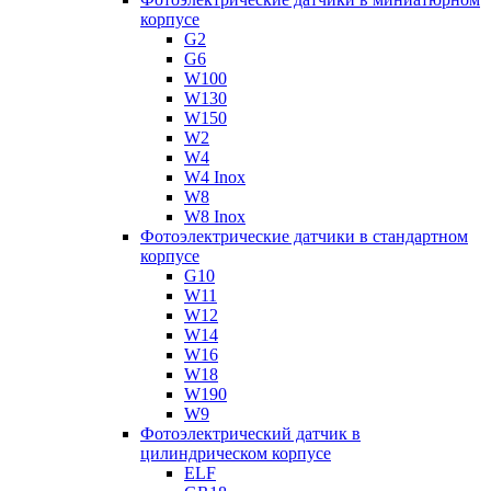
корпусе
G2
G6
W100
W130
W150
W2
W4
W4 Inox
W8
W8 Inox
Фотоэлектрические датчики в стандартном
корпусе
G10
W11
W12
W14
W16
W18
W190
W9
Фотоэлектрический датчик в
цилиндрическом корпусе
ELF