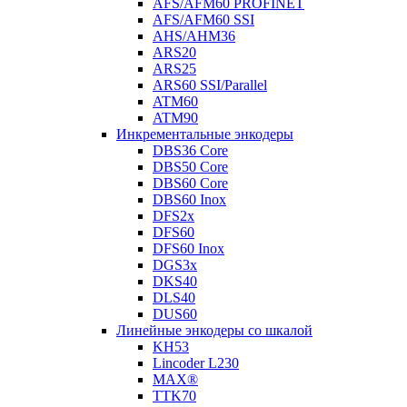
AFS/AFM60 PROFINET
AFS/AFM60 SSI
AHS/AHM36
ARS20
ARS25
ARS60 SSI/Parallel
ATM60
ATM90
Инкрементальные энкодеры
DBS36 Core
DBS50 Core
DBS60 Core
DBS60 Inox
DFS2x
DFS60
DFS60 Inox
DGS3x
DKS40
DLS40
DUS60
Линейные энкодеры со шкалой
KH53
Lincoder L230
MAX®
TTK70