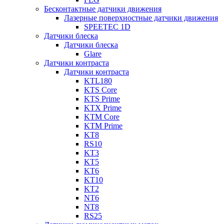
Бесконтактные датчики движения
Лазерные поверхностные датчики движения
SPEETEC 1D
Датчики блеска
Датчики блеска
Glare
Датчики контраста
Датчики контраста
KTL180
KTS Core
KTS Prime
KTX Prime
KTM Core
KTM Prime
KT8
RS10
KT3
KT5
KT6
KT10
KT2
NT6
NT8
RS25