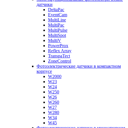
датчики
DeltaPac
EventCam
MultiLine
MultiPac
MultiPulse
MultiSpot
MultiV
PowerProx
Reflex Array
TranspaTect
ZoneControl
Фотоэлектрические датчики в компактном
корпусе
W2000
W23
W24
W250
W26
W260
W27
W280
W34
W45
Фотоэлектрические датчики в миниатюрном