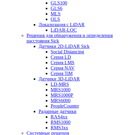
GLS100
GLS6
MLS
OLS
Локализация с LiDAR
LiDAR-LOC
Решения для обнаружения и определения
расстояния Sick
Датчики 2D-LiDAR Sick
Social Distancing
Серия LD
Серия LMS
Серия NAV
Серия TiM
Датчики 3D-LiDAR
LD-MRS
MRS1000
MRS1000P
MRS6000
PeopleCounter
Радарные датчики
RAS4xx
RMS1000
RMS3xx
Системные решения