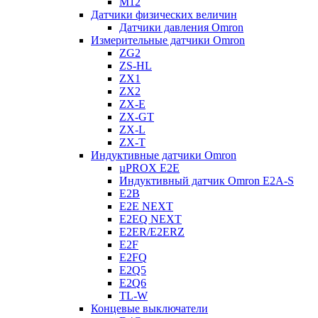
M12
Датчики физических величин
Датчики давления Omron
Измерительные датчики Omron
ZG2
ZS-HL
ZX1
ZX2
ZX-E
ZX-GT
ZX-L
ZX-T
Индуктивные датчики Omron
µPROX E2E
Индуктивный датчик Omron E2A-S
E2B
E2E NEXT
E2EQ NEXT
E2ER/E2ERZ
E2F
E2FQ
E2Q5
E2Q6
TL-W
Концевые выключатели