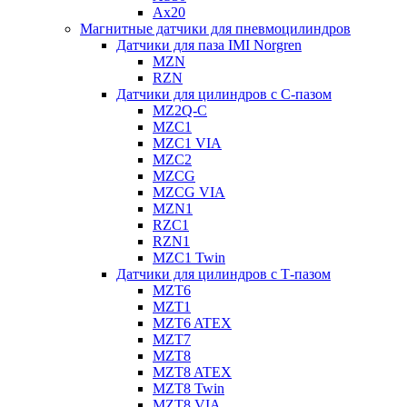
Ax20
Магнитные датчики для пневмоцилиндров
Датчики для паза IMI Norgren
MZN
RZN
Датчики для цилиндров с С-пазом
MZ2Q-C
MZC1
MZC1 VIA
MZC2
MZCG
MZCG VIA
MZN1
RZC1
RZN1
MZC1 Twin
Датчики для цилиндров с Т-пазом
MZT6
MZT1
MZT6 ATEX
MZT7
MZT8
MZT8 ATEX
MZT8 Twin
MZT8 VIA