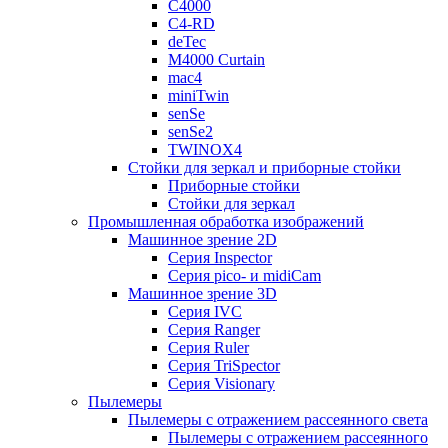
C4000
C4-RD
deTec
M4000 Curtain
mac4
miniTwin
senSe
senSe2
TWINOX4
Стойки для зеркал и приборные стойки
Приборные стойки
Стойки для зеркал
Промышленная обработка изображений
Машинное зрение 2D
Серия Inspector
Серия pico- и midiCam
Машинное зрение 3D
Серия IVC
Серия Ranger
Серия Ruler
Серия TriSpector
Серия Visionary
Пылемеры
Пылемеры с отражением рассеянного света
Пылемеры с отражением рассеянного