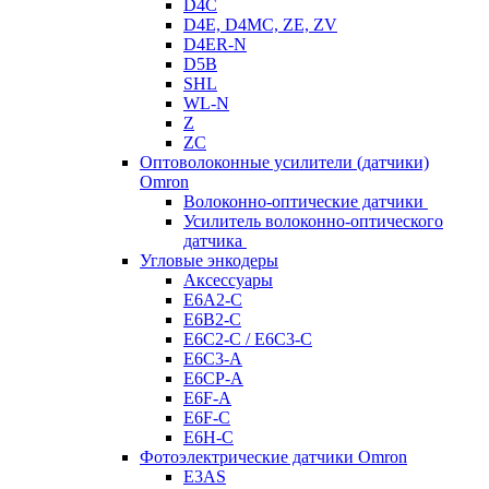
D4C
D4E, D4MC, ZE, ZV
D4ER-N
D5B
SHL
WL-N
Z
ZC
Оптоволоконные усилители (датчики)
Omron
Волоконно-оптические датчики
Усилитель волоконно-оптического
датчика
Угловые энкодеры
Аксессуары
E6A2-C
E6B2-C
E6C2-C / E6C3-C
E6C3-A
E6CP-A
E6F-A
E6F-C
E6H-C
Фотоэлектрические датчики Omron
E3AS