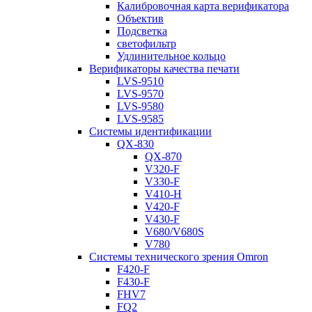
Калибровочная карта верификатора
Объектив
Подсветка
светофильтр
Удлинительное кольцо
Верификаторы качества печати
LVS-9510
LVS-9570
LVS-9580
LVS-9585
Системы идентификации
QX-830
QX-870
V320-F
V330-F
V410-H
V420-F
V430-F
V680/V680S
V780
Системы технического зрения Omron
F420-F
F430-F
FHV7
FQ2