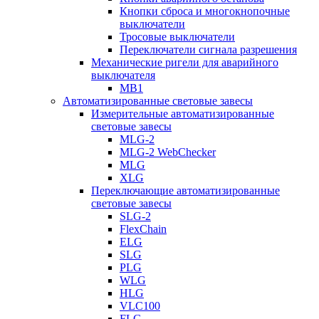
Кнопки сброса и многокнопочные
выключатели
Тросовые выключатели
Переключатели сигнала разрешения
Механические ригели для аварийного
выключателя
MB1
Автоматизированные световые завесы
Измерительные автоматизированные
световые завесы
MLG-2
MLG-2 WebChecker
MLG
XLG
Переключающие автоматизированные
световые завесы
SLG-2
FlexChain
ELG
SLG
PLG
WLG
HLG
VLC100
FLG