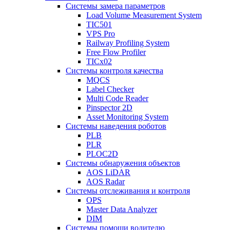
Системы замера параметров
Load Volume Measurement System
TIC501
VPS Pro
Railway Profiling System
Free Flow Profiler
TICx02
Системы контроля качества
MQCS
Label Checker
Multi Code Reader
Pinspector 2D
Asset Monitoring System
Системы наведения роботов
PLB
PLR
PLOC2D
Системы обнаружения объектов
AOS LiDAR
AOS Radar
Системы отслеживания и контроля
OPS
Master Data Analyzer
DIM
Системы помощи водителю