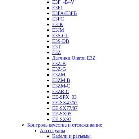
E3F_-B/-V
E3F1
E3FA/E3FB
E3FC
E3JK
E3JM
E3S-CL
E3S-DB
E3T
E3Z
Датчики Omron E3Z
E3Z-B
E3Z-G
E3ZM
E3ZM-B
E3ZM-C
E3ZR-C
EE-SPX_03
EE-SX47/67
EE-SX77/87
EE-SX95
EE-SX97
Контроль качества и отслеживание
Аксессуары
Кабели и разъемы