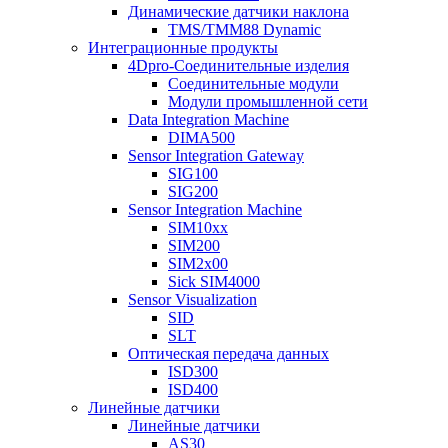
Динамические датчики наклона
TMS/TMM88 Dynamic
Интеграционные продукты
4Dpro-Соединительные изделия
Соединительные модули
Модули промышленной сети
Data Integration Machine
DIMA500
Sensor Integration Gateway
SIG100
SIG200
Sensor Integration Machine
SIM10xx
SIM200
SIM2x00
Sick SIM4000
Sensor Visualization
SID
SLT
Оптическая передача данных
ISD300
ISD400
Линейные датчики
Линейные датчики
AS30