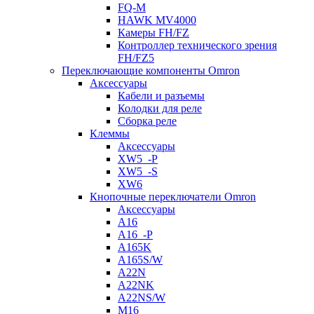
FQ-M
HAWK MV4000
Камеры FH/FZ
Контроллер технического зрения
FH/FZ5
Переключающие компоненты Omron
Аксессуары
Кабели и разъемы
Колодки для реле
Сборка реле
Клеммы
Аксессуары
XW5_-P
XW5_-S
XW6
Кнопочные переключатели Omron
Аксессуары
A16
A16_-P
A165K
A165S/W
A22N
A22NK
A22NS/W
M16