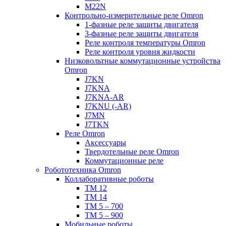
M22N
Контрольно-измерительные реле Omron
1-фазные реле защиты двигателя
3-фазные реле защиты двигателя
Реле контроля температуры Omron
Реле контроля уровня жидкости
Низковольтные коммутационные устройства
Omron
J7KN
J7KNA
J7KNA-AR
J7KNU (-AR)
J7MN
J7TKN
Реле Omron
Аксессуары
Твердотельные реле Omron
Коммутационные реле
Робототехника Omron
Коллаборативные роботы
TM 12
TM 14
TM 5 – 700
TM 5 – 900
Мобильные роботы