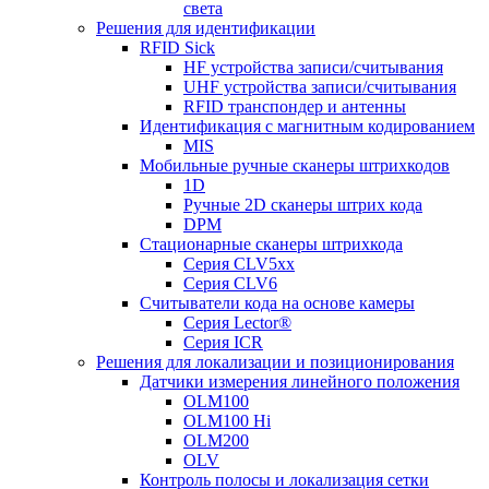
света
Решения для идентификации
RFID Sick
HF устройства записи/считывания
UHF устройства записи/считывания
RFID транспондер и антенны
Идентификация с магнитным кодированием
MIS
Мобильные ручные сканеры штрихкодов
1D
Ручные 2D сканеры штрих кода
DPM
Стационарные сканеры штрихкода
Серия CLV5xx
Серия CLV6
Считыватели кода на основе камеры
Серия Lector®
Серия ICR
Решения для локализации и позиционирования
Датчики измерения линейного положения
OLM100
OLM100 Hi
OLM200
OLV
Контроль полосы и локализация сетки