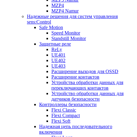
MZP4
MZP4 Namur
Надежные решения для систем управления
sens:Control
Safe Motion
Speed Monitor
Standstill Monitor
Защитные реле
ReLy
UE401
UE402
UE403
Расширение выходов для OSSD
Расширение контактов
Устройства обработки данных для
переключающих контактов
Устройство обработки данных для
датчиков безопасности
Контроллеры безопасности
Flexi Classic
Flexi Compact
Flexi Soft
Надежная цепь последовательного
включения