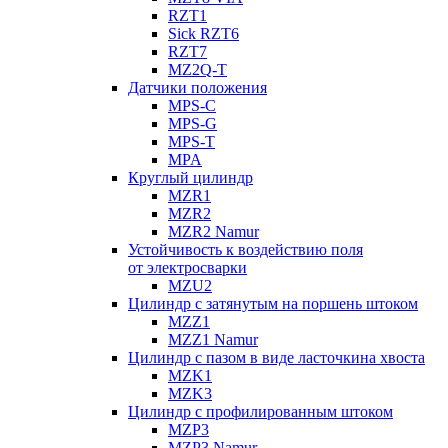
RZT1
Sick RZT6
RZT7
MZ2Q-T
Датчики положения
MPS-C
MPS-G
MPS-T
MPA
Круглый цилиндр
MZR1
MZR2
MZR2 Namur
Устойчивость к воздействию поля
от электросварки
MZU2
Цилиндр с затянутым на поршень штоком
MZZ1
MZZ1 Namur
Цилиндр с пазом в виде ласточкина хвоста
MZK1
MZK3
Цилиндр с профилированным штоком
MZP3
MZP3 Namur