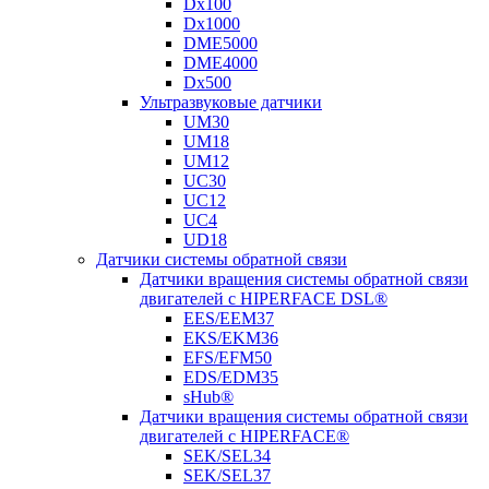
Dx100
Dx1000
DME5000
DME4000
Dx500
Ультразвуковые датчики
UM30
UM18
UM12
UC30
UC12
UC4
UD18
Датчики системы обратной связи
Датчики вращения системы обратной связи
двигателей с HIPERFACE DSL®
EES/EEM37
EKS/EKM36
EFS/EFM50
EDS/EDM35
sHub®
Датчики вращения системы обратной связи
двигателей с HIPERFACE®
SEK/SEL34
SEK/SEL37