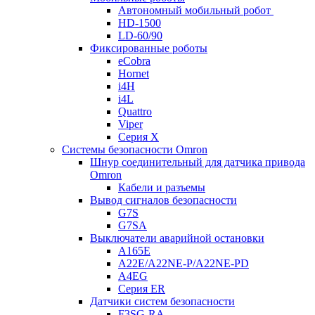
Автономный мобильный робот
HD-1500
LD-60/90
Фиксированные роботы
eCobra
Hornet
i4H
i4L
Quattro
Viper
Серия X
Системы безопасности Omron
Шнур соединительный для датчика привода
Omron
Кабели и разъемы
Вывод сигналов безопасности
G7S
G7SA
Выключатели аварийной остановки
A165E
A22E/A22NE-P/A22NE-PD
A4EG
Серия ER
Датчики систем безопасности
F3SG-RA