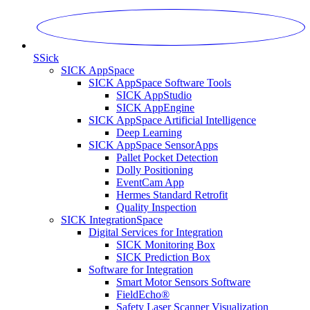
S
Sick
SICK AppSpace
SICK AppSpace Software Tools
SICK AppStudio
SICK AppEngine
SICK AppSpace Artificial Intelligence
Deep Learning
SICK AppSpace SensorApps
Pallet Pocket Detection
Dolly Positioning
EventCam App
Hermes Standard Retrofit
Quality Inspection
SICK IntegrationSpace
Digital Services for Integration
SICK Monitoring Box
SICK Prediction Box
Software for Integration
Smart Motor Sensors Software
FieldEcho®
Safety Laser Scanner Visualization