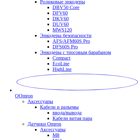
Роликовые энкодеры
DBV50 Core
DFV60
DKV60
DUV60
MWS120
Энкодеры безопасности
AFS/AFM60S Pro
DFS60S Pro
Энкодеры с тросовым барабаном
Compact
EcoLine
HighLine
O
Omron
Аксессуары
Кабели и разъемы
ввода/вывода
Кабели витая пара
Датчики Omron
Аксессуары
M8