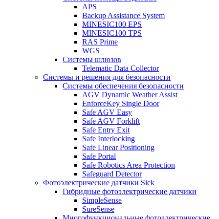
APS
Backup Assistance System
MINESIC100 EPS
MINESIC100 TPS
RAS Prime
WGS
Системы шлюзов
Telematic Data Collector
Системы и решения для безопасности
Системы обеспечения безопасности
AGV Dynamic Weather Assist
EnforceKey Single Door
Safe AGV Easy
Safe AGV Forklift
Safe Entry Exit
Safe Interlocking
Safe Linear Positioning
Safe Portal
Safe Robotics Area Protection
Safeguard Detector
Фотоэлектрические датчики Sick
Гибридные фотоэлектрические датчики
SimpleSense
SureSense
Многофункциональные фотоэлектрические