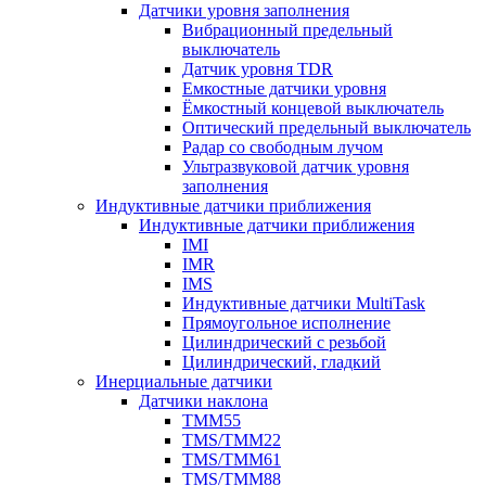
Датчики уровня заполнения
Вибрационный предельный
выключатель
Датчик уровня TDR
Емкостные датчики уровня
Ёмкостный концевой выключатель
Оптический предельный выключатель
Радар со свободным лучом
Ультразвуковой датчик уровня
заполнения
Индуктивные датчики приближения
Индуктивные датчики приближения
IMI
IMR
IMS
Индуктивные датчики MultiTask
Прямоугольное исполнение
Цилиндрический с резьбой
Цилиндрический, гладкий
Инерциальные датчики
Датчики наклона
TMM55
TMS/TMM22
TMS/TMM61
TMS/TMM88