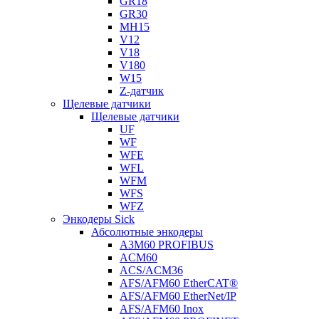
GR18
GR30
MH15
V12
V18
V180
W15
Z-датчик
Щелевые датчики
Щелевые датчики
UF
WF
WFE
WFL
WFM
WFS
WFZ
Энкодеры Sick
Абсолютные энкодеры
A3M60 PROFIBUS
ACM60
ACS/ACM36
AFS/AFM60 EtherCAT®
AFS/AFM60 EtherNet/IP
AFS/AFM60 Inox