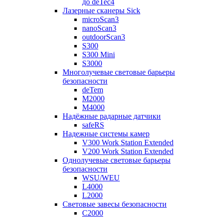
до deTec4
Лазерные сканеры Sick
microScan3
nanoScan3
outdoorScan3
S300
S300 Mini
S3000
Многолучевые световые барьеры
безопасности
deTem
M2000
M4000
Надёжные радарные датчики
safeRS
Надежные системы камер
V300 Work Station Extended
V200 Work Station Extended
Однолучевые световые барьеры
безопасности
WSU/WEU
L4000
L2000
Световые завесы безопасности
C2000