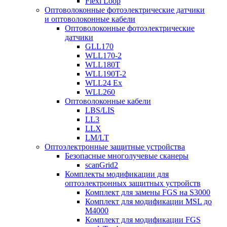
Flexi Loop
Оптоволоконные фотоэлектрические датчики
и оптоволоконные кабели
Оптоволоконные фотоэлектрические
датчики
GLL170
WLL170-2
WLL180T
WLL190T-2
WLL24 Ex
WLL260
Оптоволоконные кабели
LBS/LIS
LL3
LLX
LM/LT
Оптоэлектронные защитные устройства
Безопасные многолучевые сканеры
scanGrid2
Комплекты модификации для
оптоэлектронных защитных устройств
Комплект для замены FGS на S3000
Комплект для модификации MSL до
M4000
Комплект для модификации FGS