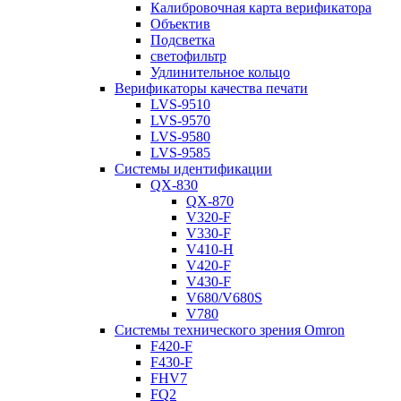
Калибровочная карта верификатора
Объектив
Подсветка
светофильтр
Удлинительное кольцо
Верификаторы качества печати
LVS-9510
LVS-9570
LVS-9580
LVS-9585
Системы идентификации
QX-830
QX-870
V320-F
V330-F
V410-H
V420-F
V430-F
V680/V680S
V780
Системы технического зрения Omron
F420-F
F430-F
FHV7
FQ2