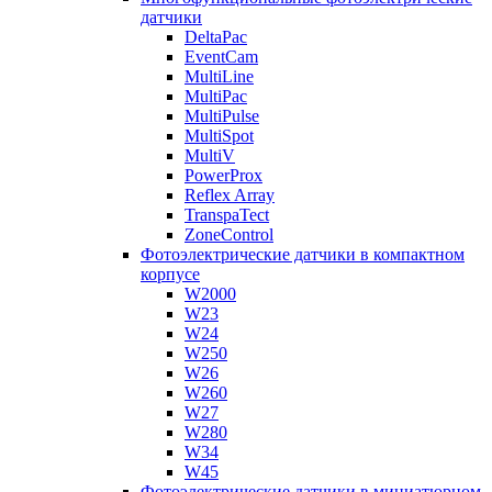
датчики
DeltaPac
EventCam
MultiLine
MultiPac
MultiPulse
MultiSpot
MultiV
PowerProx
Reflex Array
TranspaTect
ZoneControl
Фотоэлектрические датчики в компактном
корпусе
W2000
W23
W24
W250
W26
W260
W27
W280
W34
W45
Фотоэлектрические датчики в миниатюрном