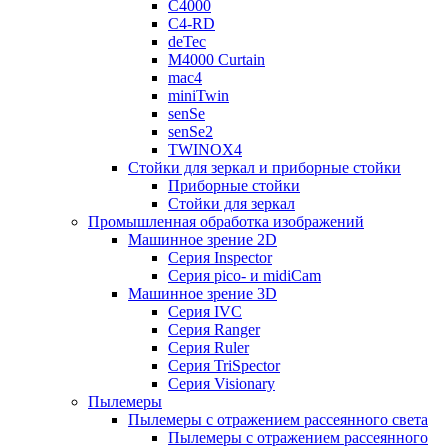
C4000
C4-RD
deTec
M4000 Curtain
mac4
miniTwin
senSe
senSe2
TWINOX4
Стойки для зеркал и приборные стойки
Приборные стойки
Стойки для зеркал
Промышленная обработка изображений
Машинное зрение 2D
Серия Inspector
Серия pico- и midiCam
Машинное зрение 3D
Серия IVC
Серия Ranger
Серия Ruler
Серия TriSpector
Серия Visionary
Пылемеры
Пылемеры с отражением рассеянного света
Пылемеры с отражением рассеянного