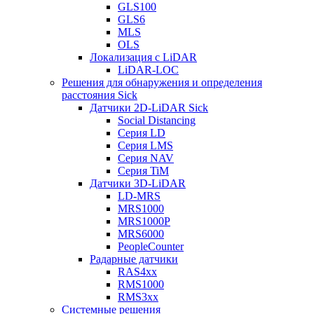
GLS100
GLS6
MLS
OLS
Локализация с LiDAR
LiDAR-LOC
Решения для обнаружения и определения
расстояния Sick
Датчики 2D-LiDAR Sick
Social Distancing
Серия LD
Серия LMS
Серия NAV
Серия TiM
Датчики 3D-LiDAR
LD-MRS
MRS1000
MRS1000P
MRS6000
PeopleCounter
Радарные датчики
RAS4xx
RMS1000
RMS3xx
Системные решения