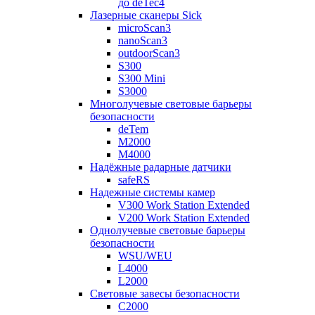
до deTec4
Лазерные сканеры Sick
microScan3
nanoScan3
outdoorScan3
S300
S300 Mini
S3000
Многолучевые световые барьеры
безопасности
deTem
M2000
M4000
Надёжные радарные датчики
safeRS
Надежные системы камер
V300 Work Station Extended
V200 Work Station Extended
Однолучевые световые барьеры
безопасности
WSU/WEU
L4000
L2000
Световые завесы безопасности
C2000