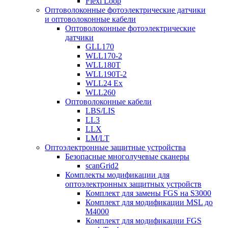
Flexi Loop
Оптоволоконные фотоэлектрические датчики
и оптоволоконные кабели
Оптоволоконные фотоэлектрические
датчики
GLL170
WLL170-2
WLL180T
WLL190T-2
WLL24 Ex
WLL260
Оптоволоконные кабели
LBS/LIS
LL3
LLX
LM/LT
Оптоэлектронные защитные устройства
Безопасные многолучевые сканеры
scanGrid2
Комплекты модификации для
оптоэлектронных защитных устройств
Комплект для замены FGS на S3000
Комплект для модификации MSL до
M4000
Комплект для модификации FGS