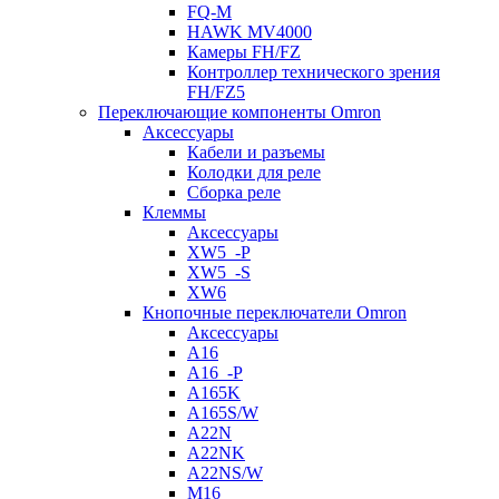
FQ-M
HAWK MV4000
Камеры FH/FZ
Контроллер технического зрения
FH/FZ5
Переключающие компоненты Omron
Аксессуары
Кабели и разъемы
Колодки для реле
Сборка реле
Клеммы
Аксессуары
XW5_-P
XW5_-S
XW6
Кнопочные переключатели Omron
Аксессуары
A16
A16_-P
A165K
A165S/W
A22N
A22NK
A22NS/W
M16