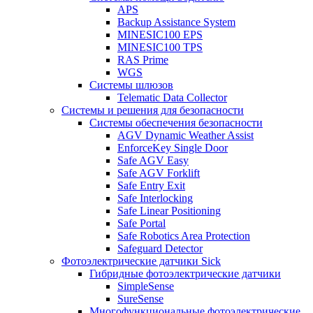
APS
Backup Assistance System
MINESIC100 EPS
MINESIC100 TPS
RAS Prime
WGS
Системы шлюзов
Telematic Data Collector
Системы и решения для безопасности
Системы обеспечения безопасности
AGV Dynamic Weather Assist
EnforceKey Single Door
Safe AGV Easy
Safe AGV Forklift
Safe Entry Exit
Safe Interlocking
Safe Linear Positioning
Safe Portal
Safe Robotics Area Protection
Safeguard Detector
Фотоэлектрические датчики Sick
Гибридные фотоэлектрические датчики
SimpleSense
SureSense
Многофункциональные фотоэлектрические