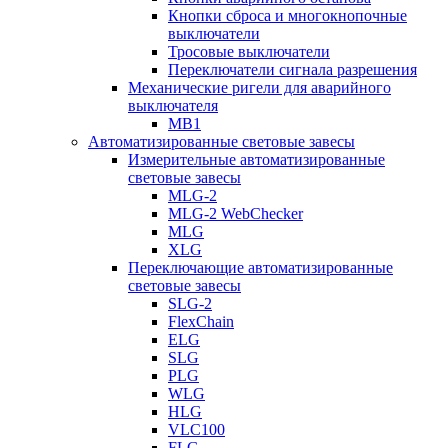
Кнопки сброса и многокнопочные
выключатели
Тросовые выключатели
Переключатели сигнала разрешения
Механические ригели для аварийного
выключателя
MB1
Автоматизированные световые завесы
Измерительные автоматизированные
световые завесы
MLG-2
MLG-2 WebChecker
MLG
XLG
Переключающие автоматизированные
световые завесы
SLG-2
FlexChain
ELG
SLG
PLG
WLG
HLG
VLC100
FLG