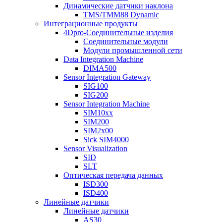
Динамические датчики наклона
TMS/TMM88 Dynamic
Интеграционные продукты
4Dpro-Соединительные изделия
Соединительные модули
Модули промышленной сети
Data Integration Machine
DIMA500
Sensor Integration Gateway
SIG100
SIG200
Sensor Integration Machine
SIM10xx
SIM200
SIM2x00
Sick SIM4000
Sensor Visualization
SID
SLT
Оптическая передача данных
ISD300
ISD400
Линейные датчики
Линейные датчики
AS30