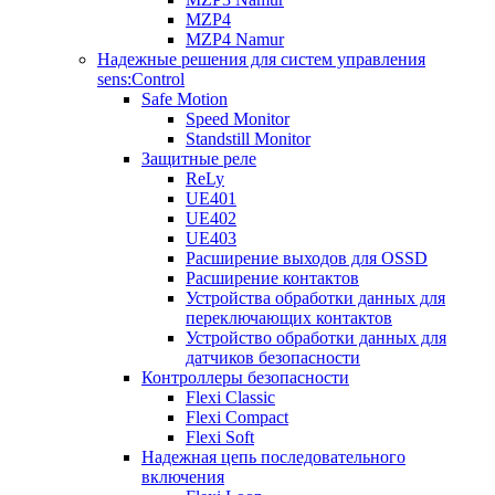
MZP4
MZP4 Namur
Надежные решения для систем управления
sens:Control
Safe Motion
Speed Monitor
Standstill Monitor
Защитные реле
ReLy
UE401
UE402
UE403
Расширение выходов для OSSD
Расширение контактов
Устройства обработки данных для
переключающих контактов
Устройство обработки данных для
датчиков безопасности
Контроллеры безопасности
Flexi Classic
Flexi Compact
Flexi Soft
Надежная цепь последовательного
включения