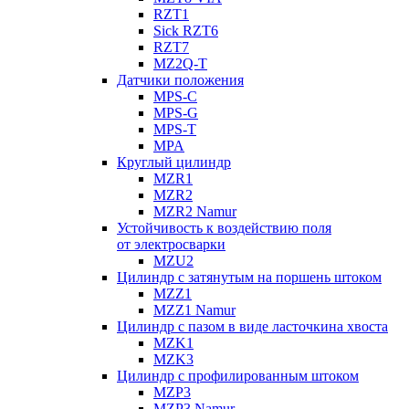
RZT1
Sick RZT6
RZT7
MZ2Q-T
Датчики положения
MPS-C
MPS-G
MPS-T
MPA
Круглый цилиндр
MZR1
MZR2
MZR2 Namur
Устойчивость к воздействию поля
от электросварки
MZU2
Цилиндр с затянутым на поршень штоком
MZZ1
MZZ1 Namur
Цилиндр с пазом в виде ласточкина хвоста
MZK1
MZK3
Цилиндр с профилированным штоком
MZP3
MZP3 Namur