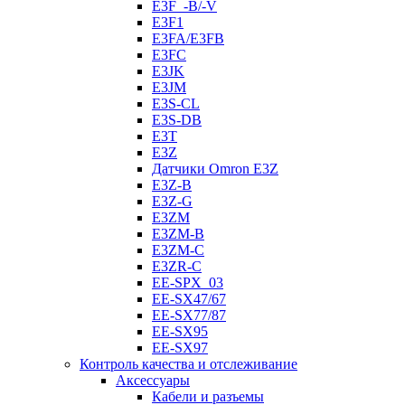
E3F_-B/-V
E3F1
E3FA/E3FB
E3FC
E3JK
E3JM
E3S-CL
E3S-DB
E3T
E3Z
Датчики Omron E3Z
E3Z-B
E3Z-G
E3ZM
E3ZM-B
E3ZM-C
E3ZR-C
EE-SPX_03
EE-SX47/67
EE-SX77/87
EE-SX95
EE-SX97
Контроль качества и отслеживание
Аксессуары
Кабели и разъемы