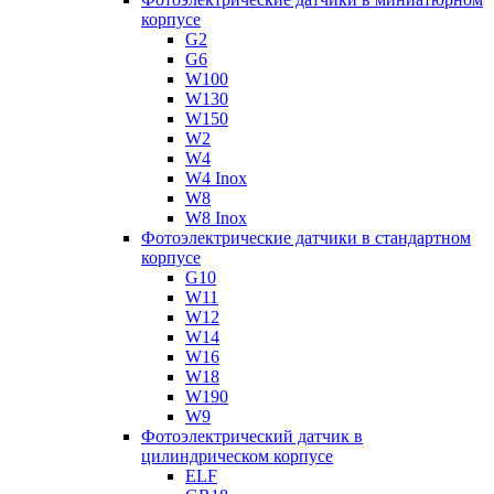
корпусе
G2
G6
W100
W130
W150
W2
W4
W4 Inox
W8
W8 Inox
Фотоэлектрические датчики в стандартном
корпусе
G10
W11
W12
W14
W16
W18
W190
W9
Фотоэлектрический датчик в
цилиндрическом корпусе
ELF