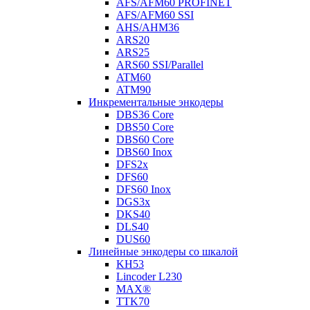
AFS/AFM60 PROFINET
AFS/AFM60 SSI
AHS/AHM36
ARS20
ARS25
ARS60 SSI/Parallel
ATM60
ATM90
Инкрементальные энкодеры
DBS36 Core
DBS50 Core
DBS60 Core
DBS60 Inox
DFS2x
DFS60
DFS60 Inox
DGS3x
DKS40
DLS40
DUS60
Линейные энкодеры со шкалой
KH53
Lincoder L230
MAX®
TTK70