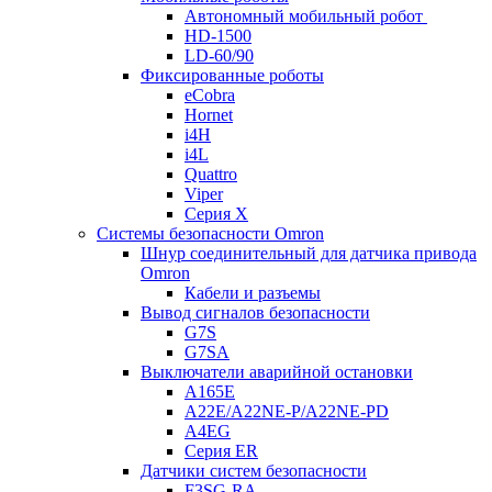
Автономный мобильный робот
HD-1500
LD-60/90
Фиксированные роботы
eCobra
Hornet
i4H
i4L
Quattro
Viper
Серия X
Системы безопасности Omron
Шнур соединительный для датчика привода
Omron
Кабели и разъемы
Вывод сигналов безопасности
G7S
G7SA
Выключатели аварийной остановки
A165E
A22E/A22NE-P/A22NE-PD
A4EG
Серия ER
Датчики систем безопасности
F3SG-RA