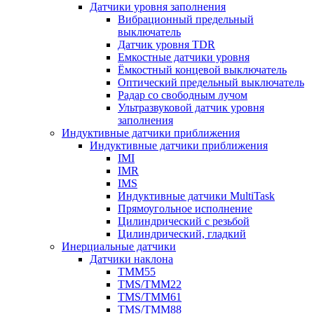
Датчики уровня заполнения
Вибрационный предельный
выключатель
Датчик уровня TDR
Емкостные датчики уровня
Ёмкостный концевой выключатель
Оптический предельный выключатель
Радар со свободным лучом
Ультразвуковой датчик уровня
заполнения
Индуктивные датчики приближения
Индуктивные датчики приближения
IMI
IMR
IMS
Индуктивные датчики MultiTask
Прямоугольное исполнение
Цилиндрический с резьбой
Цилиндрический, гладкий
Инерциальные датчики
Датчики наклона
TMM55
TMS/TMM22
TMS/TMM61
TMS/TMM88