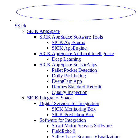
S
Sick
SICK AppSpace
SICK AppSpace Software Tools
SICK AppStudio
SICK AppEngine
SICK AppSpace Artificial Intelligence
Deep Learning
SICK AppSpace SensorApps
Pallet Pocket Detection
Dolly Positioning
EventCam App
Hermes Standard Retrofit
Quality Inspection
SICK IntegrationSpace
Digital Services for Integration
SICK Monitoring Box
SICK Prediction Box
Software for Integration
Smart Motor Sensors Software
FieldEcho®
Safety Laser Scanner Visualization