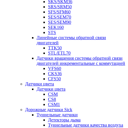
SKS/SKM36
SRS/SRM50
SFS/SFM60
SES/SEM70
SES/SEM90
SEK160
STS
Линейные системы обратной связи
двигателей
TTK50
STL/ETL70
Датчики вращения системы обратной связи
двигателей инкрементальные с коммутацией
VFS60
CKS36
CFS50
Датчики цвета
Датчики цвета
CSM
CS8
CSM1
Дорожные датчики Sick
Туннельные датчики
Детекторы дыма
Туннельные датчики качества воздуха