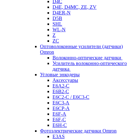
D4C
D4E, D4MC, ZE, ZV
D4ER-N
D5B
SHL
WL-N
Z
ZC
Оптоволоконные усилители (датчики)
Omron
Волоконно-оптические датчики
Усилитель волоконно-оптического
датчика
Угловые энкодеры
Аксессуары
E6A2-C
E6B2-C
E6C2-C / E6C3-C
E6C3-A
E6CP-A
E6F-A
E6F-C
E6H-C
Фотоэлектрические датчики Omron
E3AS