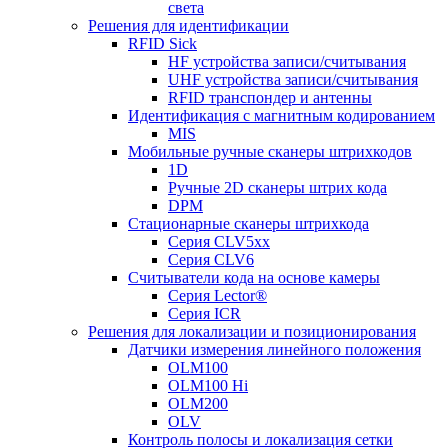
света
Решения для идентификации
RFID Sick
HF устройства записи/считывания
UHF устройства записи/считывания
RFID транспондер и антенны
Идентификация с магнитным кодированием
MIS
Мобильные ручные сканеры штрихкодов
1D
Ручные 2D сканеры штрих кода
DPM
Стационарные сканеры штрихкода
Серия CLV5xx
Серия CLV6
Считыватели кода на основе камеры
Серия Lector®
Серия ICR
Решения для локализации и позиционирования
Датчики измерения линейного положения
OLM100
OLM100 Hi
OLM200
OLV
Контроль полосы и локализация сетки