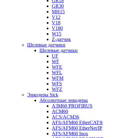
GR18
GR30
MH15
V12
V18
V180
W15
Z-датчик
Щелевые датчики
Щелевые датчики
UF
WF
WFE
WFL
WFM
WFS
WFZ
Энкодеры Sick
Абсолютные энкодеры
A3M60 PROFIBUS
ACM60
ACS/ACM36
AFS/AFM60 EtherCAT®
AFS/AFM60 EtherNet/IP
AFS/AFM60 Inox