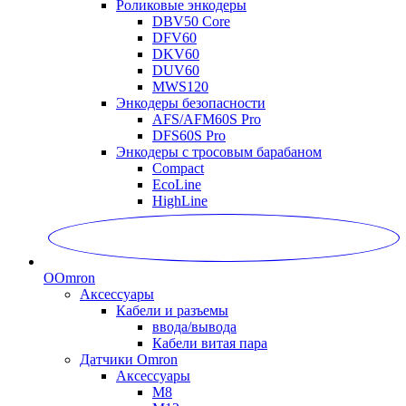
Роликовые энкодеры
DBV50 Core
DFV60
DKV60
DUV60
MWS120
Энкодеры безопасности
AFS/AFM60S Pro
DFS60S Pro
Энкодеры с тросовым барабаном
Compact
EcoLine
HighLine
O
Omron
Аксессуары
Кабели и разъемы
ввода/вывода
Кабели витая пара
Датчики Omron
Аксессуары
M8