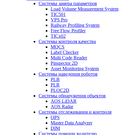
Системы замера параметров
Load Volume Measurement System
TIC501
VPS Pro
Railway Profiling System
Free Flow Profiler
TICx02
Системы контроля качества
MQCS
Label Checker
Multi Code Reader
Pinspector 2D
Asset Monitoring System
Системы наведения роботов
PLB
PLR
PLOC2D
Системы обнаружения объектов
AOS LiDAR
AOS Radar
Системы отслеживания и контроля
OPS
Master Data Analyzer
DIM
Системы помощи водителю