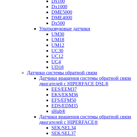
Dx100
Dx1000
DME5000
DME4000
Dx500
Ультразвуковые датчики
UM30
UM18
UM12
UC30
UC12
UC4
UD18
Датчики системы обратной связи
Датчики вращения системы обратной связи
двигателей с HIPERFACE DSL®
EES/EEM37
EKS/EKM36
EFS/EFM50
EDS/EDM35
sHub®
Датчики вращения системы обратной связи
двигателей с HIPERFACE®
SEK/SEL34
SEK/SEL37