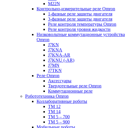
M22N
Контрольно-измерительные реле Omron
1-фазные реле защиты двигателя
3-фазные реле защиты двигателя
Реле контроля температуры Omron
Реле контроля уровня жидкости
Низковольтные коммутационные устройства
Omron
J7KN
J7KNA
J7KNA-AR
J7KNU (-AR)
J7MN
J7TKN
Реле Omron
Аксессуары
Твердотельные реле Omron
Коммутационные реле
Робототехника Omron
Коллаборативные роботы
TM 12
TM 14
TM 5 – 700
TM 5 – 900
Мобильные роботы