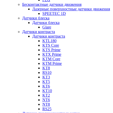
Бесконтактные датчики движения
Лазерные поверхностные датчики движения
SPEETEC 1D
Датчики блеска
Датчики блеска
Glare
Датчики контраста
Датчики контраста
KTL180
KTS Core
KTS Prime
KTX Prime
KTM Core
KTM Prime
KT8
RS10
KT3
KT5
KT6
KT10
KT2
NT6
NT8
RS25