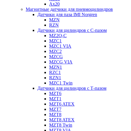
Ax20
Магнитные датчики для пневмоцилиндров
Датчики для паза IMI Norgren
MZN
RZN
Датчики для цилиндров с С-пазом
MZ2Q-C
MZC1
MZC1 VIA
MZC2
MZCG
MZCG VIA
MZN1
RZC1
RZN1
MZC1 Twin
Датчики для цилиндров с Т-пазом
MZT6
MZT1
MZT6 ATEX
MZT7
MZT8
MZT8 ATEX
MZT8 Twin
MZT8 VIA