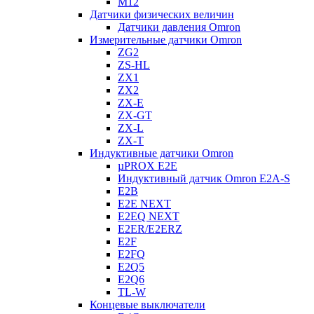
M12
Датчики физических величин
Датчики давления Omron
Измерительные датчики Omron
ZG2
ZS-HL
ZX1
ZX2
ZX-E
ZX-GT
ZX-L
ZX-T
Индуктивные датчики Omron
µPROX E2E
Индуктивный датчик Omron E2A-S
E2B
E2E NEXT
E2EQ NEXT
E2ER/E2ERZ
E2F
E2FQ
E2Q5
E2Q6
TL-W
Концевые выключатели