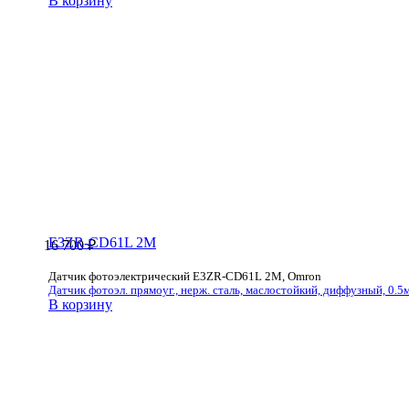
В корзину
E3ZR-CD61L 2M
16 700
₽
Датчик фотоэлектрический E3ZR-CD61L 2M, Omron
Датчик фотоэл. прямоуг., нерж. сталь, маслостойкий, диффузный, 0.5м,
В корзину