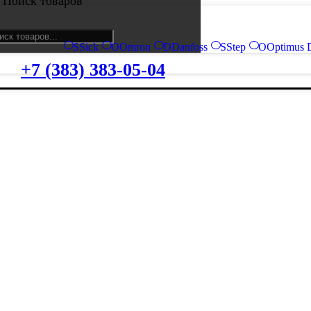
Поиск товаров
S
Sick
O
Omron
D
Danfoss
S
Step
O
Optimus 
+7 (383) 383-05-04