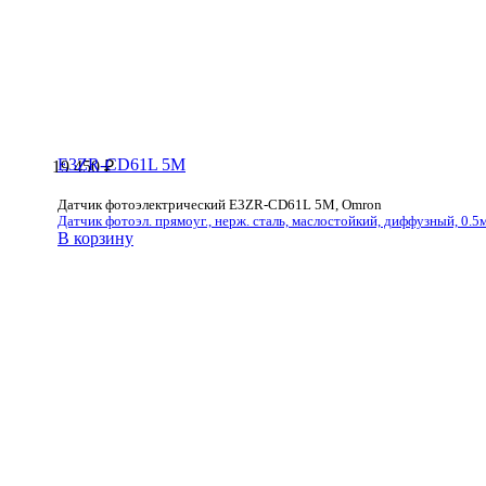
E3ZR-CD61L 5M
19 450
₽
Датчик фотоэлектрический E3ZR-CD61L 5M, Omron
Датчик фотоэл. прямоуг., нерж. сталь, маслостойкий, диффузный, 0.5м,
В корзину