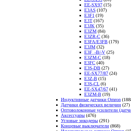
EE-SX97
(15)
E3AS
(107)
E3F1
(19)
E3T
(167)
E3JK
(35)
E3ZM
(84)
E3ZR-C
(36)
E3FA/E3FB
(179)
E3JM
(32)
E3F_-B/-V
(25)
E3ZM-C
(18)
E3FC
(40)
E3S-DB
(27)
EE-SX77/87
(24)
E3Z-B
(15)
E3S-CL
(6)
EE-SX47/67
(41)
E3ZM-B
(19)
Индуктивные датчики Omron
(188
Датчики физических величин
(27)
Оптоволоконные усилители (датч
Аксессуары
(476)
Угловые энкодеры
(291)
Концевые выключатели
(868)