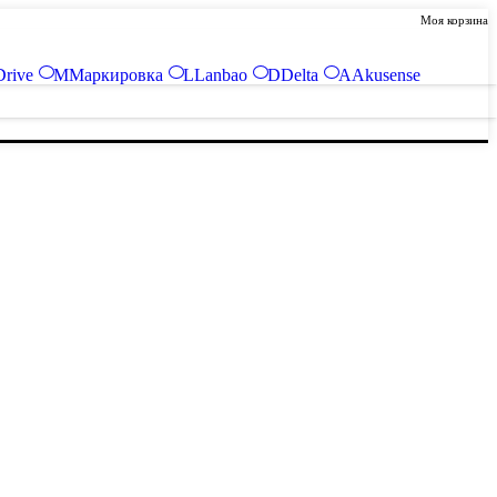
Моя корзина
Drive
М
Маркировка
L
Lanbao
D
Delta
A
Akusense