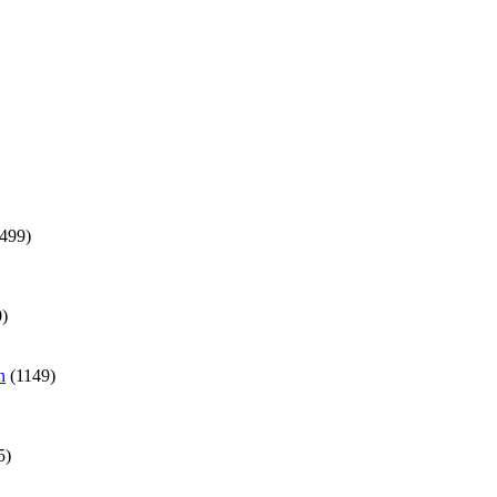
499)
)
n
(1149)
5)