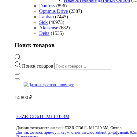
Измерительные датчики Omron
(1
Danfoss
(896)
Optimus Drive
(2387)
Lanbao
(7445)
Sick
(46973)
Akusense
(682)
Delta
(1535)
Поиск товаров
Поиск товаров
14 800
₽
E3ZR-CD61L-M1TJ 0.3M
Датчик фотоэлектрический E3ZR-CD61L-M1TJ 0.3M, Omron
Датчик фотоэл. прямоуг., нерж. сталь, маслостойкий, диффузный, 0.5м