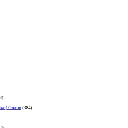
8)
ики) Omron
(384)