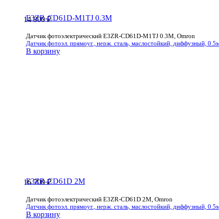
E3ZR-CD61D-M1TJ 0.3M
14 800
₽
Датчик фотоэлектрический E3ZR-CD61D-M1TJ 0.3M, Omron
Датчик фотоэл. прямоуг., нерж. сталь, маслостойкий, диффузный, 0.5
В корзину
E3ZR-CD61D 2M
16 700
₽
Датчик фотоэлектрический E3ZR-CD61D 2M, Omron
Датчик фотоэл. прямоуг., нерж. сталь, маслостойкий, диффузный, 0.5м
В корзину