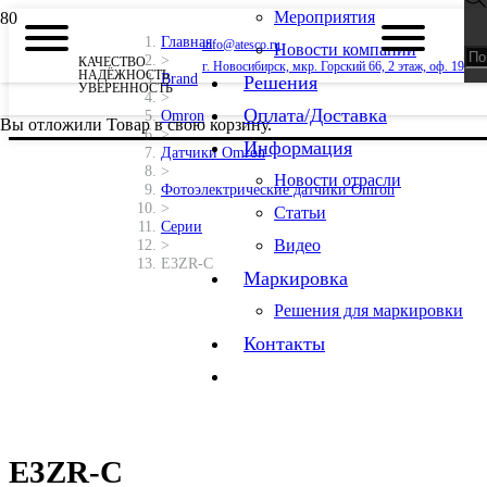
Мероприятия
Главная
info@atesco.ru
Новости компании
>
КАЧЕСТВО
г. Новосибирск, мкр. Горский 66, 2 этаж, оф. 19
НАДЁЖНОСТЬ
Brand
Решения
УВЕРЕННОСТЬ
>
Оплата/Доставка
Omron
Вы отложили
Товар
в свою корзину.
>
Информация
Датчики Omron
>
Новости отрасли
Фотоэлектрические датчики Omron
>
Статьи
Серии
Видео
>
E3ZR-C
Маркировка
Решения для маркировки
Контакты
E3ZR-C