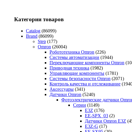
Категории товаров
Catalog
(86099)
Brand
(86099)
Step
(177)
Omron
(26004)
Робототехника Omron
(226)
Системы автоматизации
(1944)
Переключающие компоненты Omron
(10
Приводная техника
(1982)
Управляющие компоненты
(1781)
Системы безопасности Omron
(2071)
Контроль качества и отслеживание
(1940
Аксессуары
(341)
Датчики Omron
(5240)
Фотоэлектрические датчики Omro
Серии
(1149)
E3Z
(176)
EE-SPX_03
(2)
Датчики Omron E3Z
(4
E3Z-G
(17)
EE-SX95
(20)