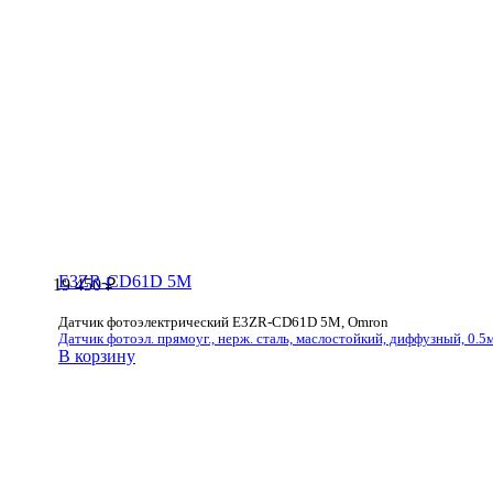
E3ZR-CD61D 5M
19 450
₽
Датчик фотоэлектрический E3ZR-CD61D 5M, Omron
Датчик фотоэл. прямоуг., нерж. сталь, маслостойкий, диффузный, 0.5м
В корзину