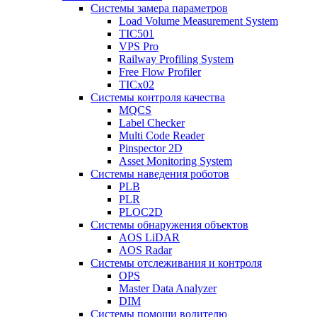
Системы замера параметров
Load Volume Measurement System
TIC501
VPS Pro
Railway Profiling System
Free Flow Profiler
TICx02
Системы контроля качества
MQCS
Label Checker
Multi Code Reader
Pinspector 2D
Asset Monitoring System
Системы наведения роботов
PLB
PLR
PLOC2D
Системы обнаружения объектов
AOS LiDAR
AOS Radar
Системы отслеживания и контроля
OPS
Master Data Analyzer
DIM
Системы помощи водителю