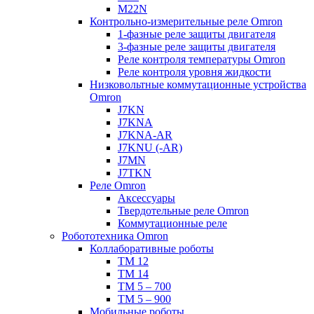
M22N
Контрольно-измерительные реле Omron
1-фазные реле защиты двигателя
3-фазные реле защиты двигателя
Реле контроля температуры Omron
Реле контроля уровня жидкости
Низковольтные коммутационные устройства
Omron
J7KN
J7KNA
J7KNA-AR
J7KNU (-AR)
J7MN
J7TKN
Реле Omron
Аксессуары
Твердотельные реле Omron
Коммутационные реле
Робототехника Omron
Коллаборативные роботы
TM 12
TM 14
TM 5 – 700
TM 5 – 900
Мобильные роботы