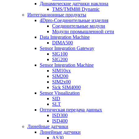
Динамические датчики наклона
TMS/TMM88 Dynamic
Интеграционные продукты
4Dpro-Соединительные изделия
Соединительные модули
Модули промышленной сети
Data Integration Machine
DIMA500
Sensor Integration Gateway
SIG100
SIG200
Sensor Integration Machine
SIM10xx
SIM200
SIM2x00
Sick SIM4000
Sensor Visualization
SID
SLT
Оптическая передача данных
ISD300
ISD400
Линейные датчики
Линейные датчики
AS30