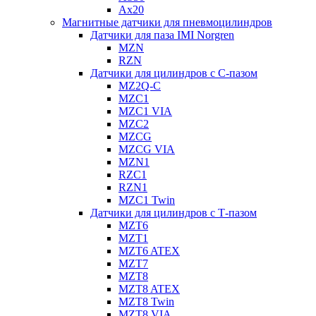
Ax20
Магнитные датчики для пневмоцилиндров
Датчики для паза IMI Norgren
MZN
RZN
Датчики для цилиндров с С-пазом
MZ2Q-C
MZC1
MZC1 VIA
MZC2
MZCG
MZCG VIA
MZN1
RZC1
RZN1
MZC1 Twin
Датчики для цилиндров с Т-пазом
MZT6
MZT1
MZT6 ATEX
MZT7
MZT8
MZT8 ATEX
MZT8 Twin
MZT8 VIA