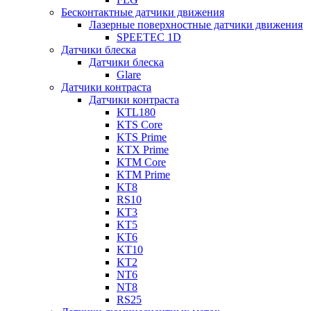
Бесконтактные датчики движения
Лазерные поверхностные датчики движения
SPEETEC 1D
Датчики блеска
Датчики блеска
Glare
Датчики контраста
Датчики контраста
KTL180
KTS Core
KTS Prime
KTX Prime
KTM Core
KTM Prime
KT8
RS10
KT3
KT5
KT6
KT10
KT2
NT6
NT8
RS25