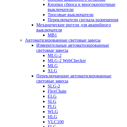
Кнопки сброса и многокнопочные
выключатели
Тросовые выключатели
Переключатели сигнала разрешения
Механические ригели для аварийного
выключателя
MB1
Автоматизированные световые завесы
Измерительные автоматизированные
световые завесы
MLG-2
MLG-2 WebChecker
MLG
XLG
Переключающие автоматизированные
световые завесы
SLG-2
FlexChain
ELG
SLG
PLG
WLG
HLG
VLC100
FLG