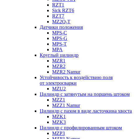
RZT1
Sick RZT6
RZT7
MZ2Q-T
Датчики положения
MPS-C
MPS-G
MPS-T
MPA
Круглый цилиндр
MZR1
MZR2
MZR2 Namur
Устойчивость к воздействию поля
от электросварки
MZU2
Цилиндр с затянутым на поршень штоком
MZZ1
MZZ1 Namur
Цилиндр с пазом в виде ласточкина хвоста
MZK1
MZK3
Цилиндр с профилированным штоком
MZP3
MZP3 Namur