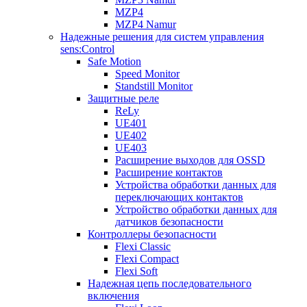
MZP4
MZP4 Namur
Надежные решения для систем управления
sens:Control
Safe Motion
Speed Monitor
Standstill Monitor
Защитные реле
ReLy
UE401
UE402
UE403
Расширение выходов для OSSD
Расширение контактов
Устройства обработки данных для
переключающих контактов
Устройство обработки данных для
датчиков безопасности
Контроллеры безопасности
Flexi Classic
Flexi Compact
Flexi Soft
Надежная цепь последовательного
включения