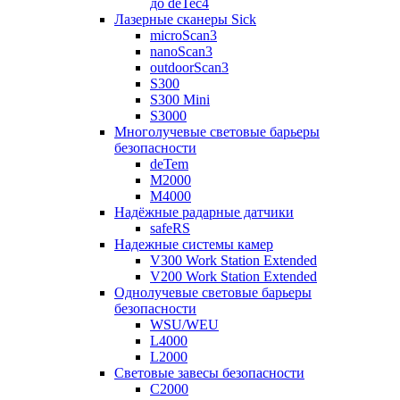
до deTec4
Лазерные сканеры Sick
microScan3
nanoScan3
outdoorScan3
S300
S300 Mini
S3000
Многолучевые световые барьеры
безопасности
deTem
M2000
M4000
Надёжные радарные датчики
safeRS
Надежные системы камер
V300 Work Station Extended
V200 Work Station Extended
Однолучевые световые барьеры
безопасности
WSU/WEU
L4000
L2000
Световые завесы безопасности
C2000