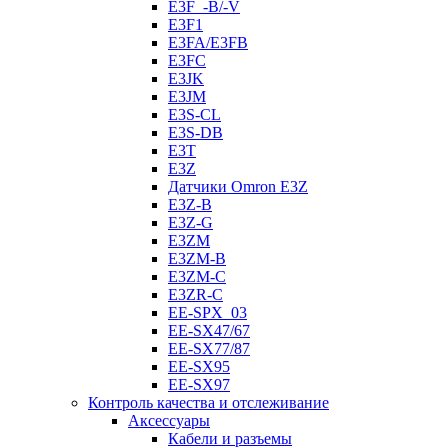
E3F_-B/-V
E3F1
E3FA/E3FB
E3FC
E3JK
E3JM
E3S-CL
E3S-DB
E3T
E3Z
Датчики Omron E3Z
E3Z-B
E3Z-G
E3ZM
E3ZM-B
E3ZM-C
E3ZR-C
EE-SPX_03
EE-SX47/67
EE-SX77/87
EE-SX95
EE-SX97
Контроль качества и отслеживание
Аксессуары
Кабели и разъемы