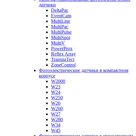
датчики
DeltaPac
EventCam
MultiLine
MultiPac
MultiPulse
MultiSpot
MultiV
PowerProx
Reflex Array
TranspaTect
ZoneControl
Фотоэлектрические датчики в компактном
корпусе
W2000
W23
W24
W250
W26
W260
W27
W280
W34
W45
Фотоэлектрические датчики в миниатюрном