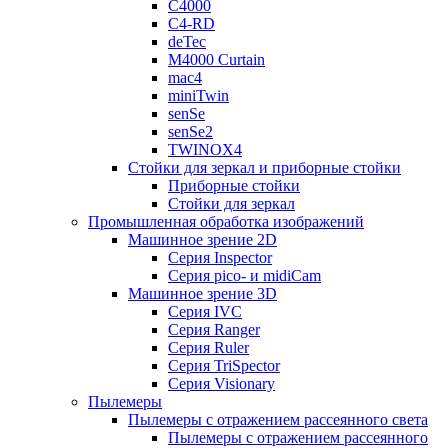
C4000
C4-RD
deTec
M4000 Curtain
mac4
miniTwin
senSe
senSe2
TWINOX4
Стойки для зеркал и приборные стойки
Приборные стойки
Стойки для зеркал
Промышленная обработка изображений
Машинное зрение 2D
Серия Inspector
Серия pico- и midiCam
Машинное зрение 3D
Серия IVC
Серия Ranger
Серия Ruler
Серия TriSpector
Серия Visionary
Пылемеры
Пылемеры с отражением рассеянного света
Пылемеры с отражением рассеянного