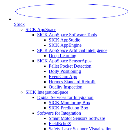
S
Sick
SICK AppSpace
SICK AppSpace Software Tools
SICK AppStudio
SICK AppEngine
SICK AppSpace Artificial Intelligence
Deep Learning
SICK AppSpace SensorApps
Pallet Pocket Detection
Dolly Positioning
EventCam App
Hermes Standard Retrofit
Quality Inspection
SICK IntegrationSpace
Digital Services for Integration
SICK Monitoring Box
SICK Prediction Box
Software for Integration
Smart Motor Sensors Software
FieldEcho®
Safety Laser Scanner Visualization