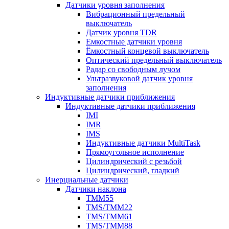
Датчики уровня заполнения
Вибрационный предельный
выключатель
Датчик уровня TDR
Емкостные датчики уровня
Ёмкостный концевой выключатель
Оптический предельный выключатель
Радар со свободным лучом
Ультразвуковой датчик уровня
заполнения
Индуктивные датчики приближения
Индуктивные датчики приближения
IMI
IMR
IMS
Индуктивные датчики MultiTask
Прямоугольное исполнение
Цилиндрический с резьбой
Цилиндрический, гладкий
Инерциальные датчики
Датчики наклона
TMM55
TMS/TMM22
TMS/TMM61
TMS/TMM88