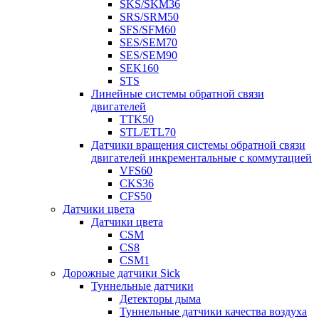
SKS/SKM36
SRS/SRM50
SFS/SFM60
SES/SEM70
SES/SEM90
SEK160
STS
Линейные системы обратной связи
двигателей
TTK50
STL/ETL70
Датчики вращения системы обратной связи
двигателей инкрементальные с коммутацией
VFS60
CKS36
CFS50
Датчики цвета
Датчики цвета
CSM
CS8
CSM1
Дорожные датчики Sick
Туннельные датчики
Детекторы дыма
Туннельные датчики качества воздуха