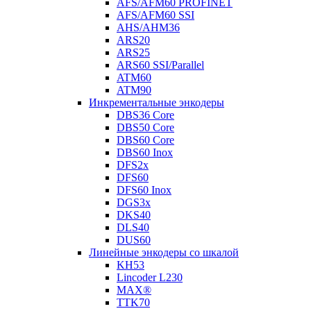
AFS/AFM60 PROFINET
AFS/AFM60 SSI
AHS/AHM36
ARS20
ARS25
ARS60 SSI/Parallel
ATM60
ATM90
Инкрементальные энкодеры
DBS36 Core
DBS50 Core
DBS60 Core
DBS60 Inox
DFS2x
DFS60
DFS60 Inox
DGS3x
DKS40
DLS40
DUS60
Линейные энкодеры со шкалой
KH53
Lincoder L230
MAX®
TTK70