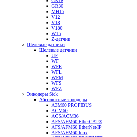
GR18
GR30
MH15
V12
V18
V180
W15
Z-датчик
Щелевые датчики
Щелевые датчики
UF
WF
WFE
WFL
WFM
WFS
WFZ
Энкодеры Sick
Абсолютные энкодеры
A3M60 PROFIBUS
ACM60
ACS/ACM36
AFS/AFM60 EtherCAT®
AFS/AFM60 EtherNet/IP
AFS/AFM60 Inox