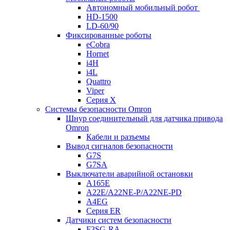
Автономный мобильный робот
HD-1500
LD-60/90
Фиксированные роботы
eCobra
Hornet
i4H
i4L
Quattro
Viper
Серия X
Системы безопасности Omron
Шнур соединительный для датчика привода
Omron
Кабели и разъемы
Вывод сигналов безопасности
G7S
G7SA
Выключатели аварийной остановки
A165E
A22E/A22NE-P/A22NE-PD
A4EG
Серия ER
Датчики систем безопасности
F3SG-RA