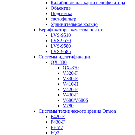
Калибровочная карта верификатора
Объектив
Подсветка
светофильтр
Удлинительное кольцо
Верификаторы качества печати
LVS-9510
LVS-9570
LVS-9580
LVS-9585
Системы идентификации
QX-830
QX-870
V320-F
V330-F
V410-H
V420-F
V430-F
V680/V680S
V780
Системы технического зрения Omron
F420-F
F430-F
FHV7
FQ2