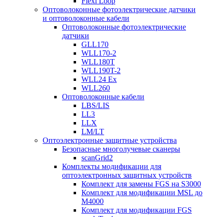
Flexi Loop
Оптоволоконные фотоэлектрические датчики
и оптоволоконные кабели
Оптоволоконные фотоэлектрические
датчики
GLL170
WLL170-2
WLL180T
WLL190T-2
WLL24 Ex
WLL260
Оптоволоконные кабели
LBS/LIS
LL3
LLX
LM/LT
Оптоэлектронные защитные устройства
Безопасные многолучевые сканеры
scanGrid2
Комплекты модификации для
оптоэлектронных защитных устройств
Комплект для замены FGS на S3000
Комплект для модификации MSL до
M4000
Комплект для модификации FGS