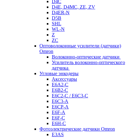
D4C
D4E, D4MC, ZE, ZV
D4ER-N
D5B
SHL
WL-N
Z
ZC
Оптоволоконные усилители (датчики)
Omron
Волоконно-оптические датчики
Усилитель волоконно-оптического
датчика
Угловые энкодеры
Аксессуары
E6A2-C
E6B2-C
E6C2-C / E6C3-C
E6C3-A
E6CP-A
E6F-A
E6F-C
E6H-C
Фотоэлектрические датчики Omron
E3AS