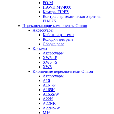
FQ-M
HAWK MV4000
Камеры FH/FZ
Контроллер технического зрения
FH/FZ5
Переключающие компоненты Omron
Аксессуары
Кабели и разъемы
Колодки для реле
Сборка реле
Клеммы
Аксессуары
XW5_-P
XW5_-S
XW6
Кнопочные переключатели Omron
Аксессуары
A16
A16_-P
A165K
A165S/W
A22N
A22NK
A22NS/W
M16