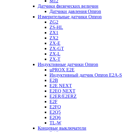
M12
Датчики физических величин
Датчики давления Omron
Измерительные датчики Omron
ZG2
ZS-HL
ZX1
ZX2
ZX-E
ZX-GT
ZX-L
ZX-T
Индуктивные датчики Omron
µPROX E2E
Индуктивный датчик Omron E2A-S
E2B
E2E NEXT
E2EQ NEXT
E2ER/E2ERZ
E2F
E2FQ
E2Q5
E2Q6
TL-W
Концевые выключатели