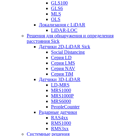
GLS100
GLS6
MLS
OLS
Локализация с LiDAR
LiDAR-LOC
Решения для обнаружения и определения
расстояния Sick
Датчики 2D-LiDAR Sick
Social Distancing
Серия LD
Серия LMS
Серия NAV
Серия TiM
Датчики 3D-LiDAR
LD-MRS
MRS1000
MRS1000P
MRS6000
PeopleCounter
Радарные датчики
RAS4xx
RMS1000
RMS3xx
Системные решения