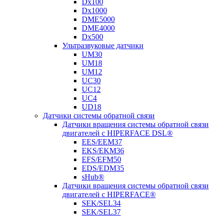
Dx100
Dx1000
DME5000
DME4000
Dx500
Ультразвуковые датчики
UM30
UM18
UM12
UC30
UC12
UC4
UD18
Датчики системы обратной связи
Датчики вращения системы обратной связи
двигателей с HIPERFACE DSL®
EES/EEM37
EKS/EKM36
EFS/EFM50
EDS/EDM35
sHub®
Датчики вращения системы обратной связи
двигателей с HIPERFACE®
SEK/SEL34
SEK/SEL37