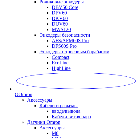
Роликовые энкодеры
DBV50 Core
DFV60
DKV60
DUV60
MWS120
Энкодеры безопасности
AFS/AFM60S Pro
DFS60S Pro
Энкодеры с тросовым барабаном
Compact
EcoLine
HighLine
O
Omron
Аксессуары
Кабели и разъемы
ввода/вывода
Кабели витая пара
Датчики Omron
Аксессуары
M8