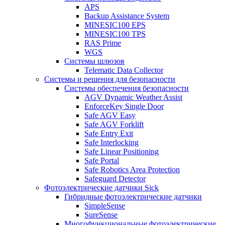
APS
Backup Assistance System
MINESIC100 EPS
MINESIC100 TPS
RAS Prime
WGS
Системы шлюзов
Telematic Data Collector
Системы и решения для безопасности
Системы обеспечения безопасности
AGV Dynamic Weather Assist
EnforceKey Single Door
Safe AGV Easy
Safe AGV Forklift
Safe Entry Exit
Safe Interlocking
Safe Linear Positioning
Safe Portal
Safe Robotics Area Protection
Safeguard Detector
Фотоэлектрические датчики Sick
Гибридные фотоэлектрические датчики
SimpleSense
SureSense
Многофункциональные фотоэлектрические