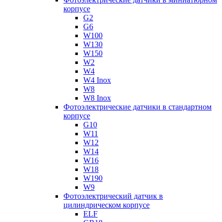
корпусе
G2
G6
W100
W130
W150
W2
W4
W4 Inox
W8
W8 Inox
Фотоэлектрические датчики в стандартном
корпусе
G10
W11
W12
W14
W16
W18
W190
W9
Фотоэлектрический датчик в
цилиндрическом корпусе
ELF