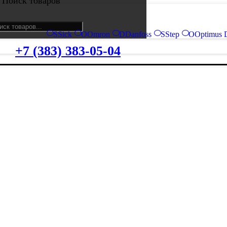
Поиск товаров
S
Sick
O
Omron
D
Danfoss
S
Step
O
Optimus 
+7 (383) 383-05-04