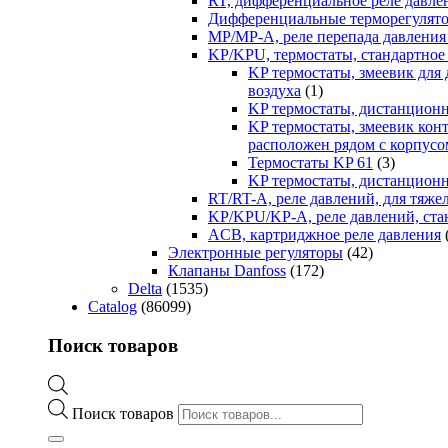
RT, дифференциальное реле давле
Дифференциальные терморегулят
MP/MP-A, реле перепада давления
KP/KPU, термостаты, стандартное
KP термостаты, змеевик для
воздуха
(1)
KP термостаты, дистанцион
KP термостаты, змеевик кон
расположен рядом с корпусо
Термостаты KP 61
(3)
KP термостаты, дистанцион
RT/RT-A, реле давлений, для тяж
KP/KPU/KP-A, реле давлений, ста
ACB, картриджное реле давления
Электронные регуляторы
(42)
Клапаны Danfoss
(172)
Delta
(1535)
Catalog
(86099)
Поиск товаров
Поиск товаров