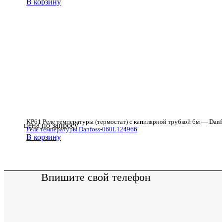
В корзину
KP61 Реле температуры (термостат) с капилярной трубкой 6м — Danf
цена по запросу
Реле температуры Danfoss-060L124966
В корзину
Впишите свой телефон