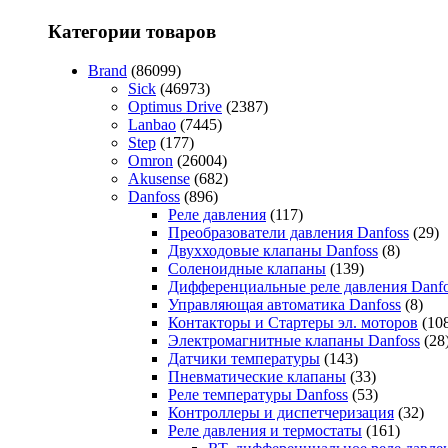
Категории товаров
Brand
(86099)
Sick
(46973)
Optimus Drive
(2387)
Lanbao
(7445)
Step
(177)
Omron
(26004)
Akusense
(682)
Danfoss
(896)
Реле давления
(117)
Преобразователи давления Danfoss
(29)
Двухходовые клапаны Danfoss
(8)
Соленоидные клапаны
(139)
Дифференциальные реле давления Danfo
Управляющая автоматика Danfoss
(8)
Контакторы и Стартеры эл. моторов
(10
Электромагнитные клапаны Danfoss
(28
Датчики температуры
(143)
Пневматические клапаны
(33)
Реле температуры Danfoss
(53)
Контроллеры и диспетчеризация
(32)
Реле давления и термостаты
(161)