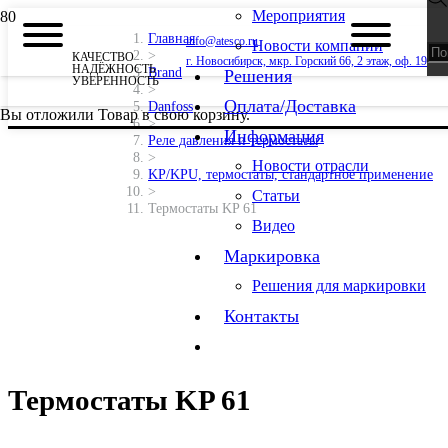
Мероприятия
Главная
info@atesco.ru
Новости компании
>
КАЧЕСТВО
г. Новосибирск, мкр. Горский 66, 2 этаж, оф. 19
НАДЁЖНОСТЬ
Brand
Решения
УВЕРЕННОСТЬ
>
Оплата/Доставка
Danfoss
Вы отложили
Товар
в свою корзину.
>
Информация
Реле давления и термостаты
>
Новости отрасли
KP/KPU, термостаты, стандартное применение
>
Статьи
Термостаты KP 61
Видео
Маркировка
Решения для маркировки
Контакты
Термостаты KP 61