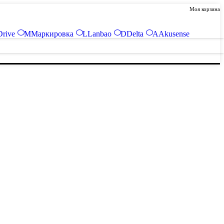
Моя корзина
Drive
М
Маркировка
L
Lanbao
D
Delta
A
Akusense