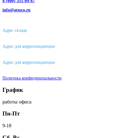
8 (800) 351-09-87
info@atesco.ru
630032, г. Новосибирск, мкр. Горский 66, 2 этаж, оф. 2.28/2
Адрес склада
630088, г. Новосибирске, ул. Петухова, 63/4, ворота 16
Адрес для корреспонденции
656043, г. Барнаул, ул. Короленко, д. 105
Адрес для корреспонденции
644007, г. Омск, ул. Фрунзе, д. 101
Политика конфиденциальности
График
работы офиса
Пн-Пт
9-18
Сб, Вс