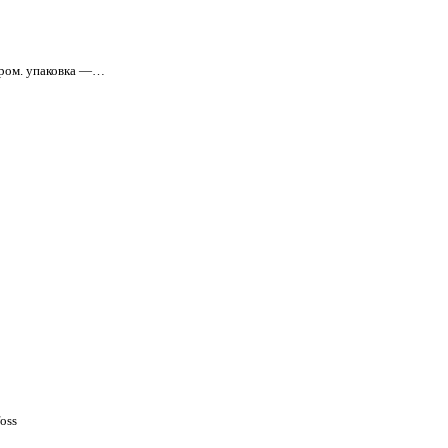
 пром. упаковка —…
oss