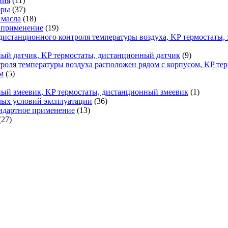
ния
(11)
оры
(37)
 масла
(18)
 применение
(19)
 дистанционного контроля температуры воздуха, KP термостаты,
ный датчик, KP термостаты, дистанционный датчик
(9)
троля температуры воздуха расположен рядом с корпусом, KP тер
м
(5)
ный змеевик, KP термостаты, дистанционный змеевик
(1)
елых условий эксплуатации
(36)
ндартное применение
(13)
(27)