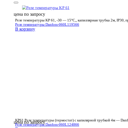
цена по запросу
Реле температуры KP 61, -30 — 15°C,, капиллярная трубка 2м, IP30,
Реле температуры Danfoss-060L119566
В корзину
KP61 Реле температуры (термостат) с капилярной трубкой 4м — Danf
цена по запросу
Реле температуры Danfoss-060L124866