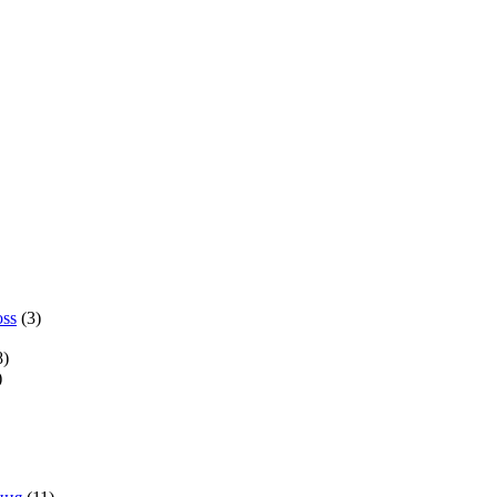
ss
(3)
8)
)