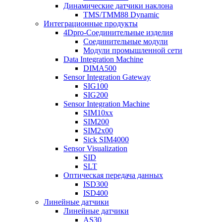
Динамические датчики наклона
TMS/TMM88 Dynamic
Интеграционные продукты
4Dpro-Соединительные изделия
Соединительные модули
Модули промышленной сети
Data Integration Machine
DIMA500
Sensor Integration Gateway
SIG100
SIG200
Sensor Integration Machine
SIM10xx
SIM200
SIM2x00
Sick SIM4000
Sensor Visualization
SID
SLT
Оптическая передача данных
ISD300
ISD400
Линейные датчики
Линейные датчики
AS30