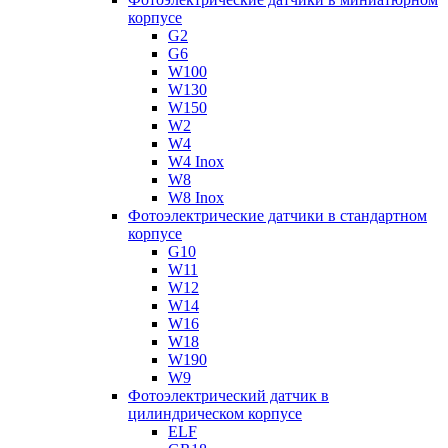
корпусе
G2
G6
W100
W130
W150
W2
W4
W4 Inox
W8
W8 Inox
Фотоэлектрические датчики в стандартном
корпусе
G10
W11
W12
W14
W16
W18
W190
W9
Фотоэлектрический датчик в
цилиндрическом корпусе
ELF