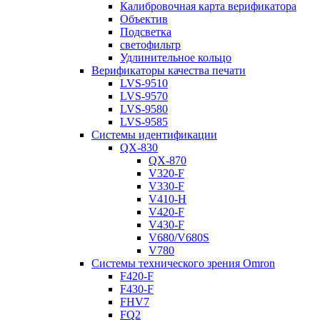
Калибровочная карта верификатора
Объектив
Подсветка
светофильтр
Удлинительное кольцо
Верификаторы качества печати
LVS-9510
LVS-9570
LVS-9580
LVS-9585
Системы идентификации
QX-830
QX-870
V320-F
V330-F
V410-H
V420-F
V430-F
V680/V680S
V780
Системы технического зрения Omron
F420-F
F430-F
FHV7
FQ2