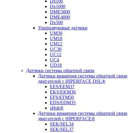
Dx100
Dx1000
DME5000
DME4000
Dx500
Ультразвуковые датчики
UM30
UM18
UM12
UC30
UC12
UC4
UD18
Датчики системы обратной связи
Датчики вращения системы обратной связи
двигателей с HIPERFACE DSL®
EES/EEM37
EKS/EKM36
EFS/EFM50
EDS/EDM35
sHub®
Датчики вращения системы обратной связи
двигателей с HIPERFACE®
SEK/SEL34
SEK/SEL37