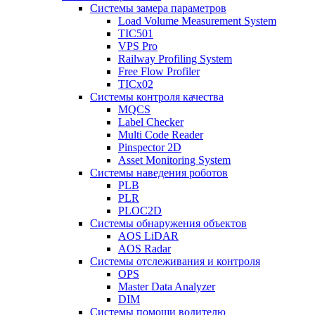
Системы замера параметров
Load Volume Measurement System
TIC501
VPS Pro
Railway Profiling System
Free Flow Profiler
TICx02
Системы контроля качества
MQCS
Label Checker
Multi Code Reader
Pinspector 2D
Asset Monitoring System
Системы наведения роботов
PLB
PLR
PLOC2D
Системы обнаружения объектов
AOS LiDAR
AOS Radar
Системы отслеживания и контроля
OPS
Master Data Analyzer
DIM
Системы помощи водителю