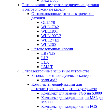
Flexi Loop
Оптоволоконные фотоэлектрические датчики
и оптоволоконные кабели
Оптоволоконные фотоэлектрические
датчики
GLL170
WLL170-2
WLL180T
WLL190T-2
WLL24 Ex
WLL260
Оптоволоконные кабели
LBS/LIS
LL3
LLX
LM/LT
Оптоэлектронные защитные устройства
Безопасные многолучевые сканеры
scanGrid2
Комплекты модификации для
оптоэлектронных защитных устройств
Комплект для замены FGS на S3000
Комплект для модификации MSL до
M4000
Комплект для модификации FGS