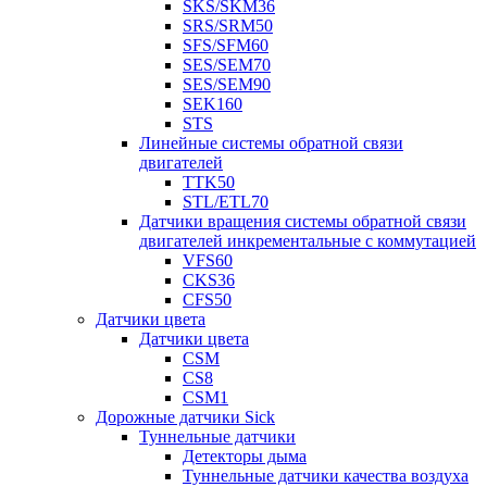
SKS/SKM36
SRS/SRM50
SFS/SFM60
SES/SEM70
SES/SEM90
SEK160
STS
Линейные системы обратной связи
двигателей
TTK50
STL/ETL70
Датчики вращения системы обратной связи
двигателей инкрементальные с коммутацией
VFS60
CKS36
CFS50
Датчики цвета
Датчики цвета
CSM
CS8
CSM1
Дорожные датчики Sick
Туннельные датчики
Детекторы дыма
Туннельные датчики качества воздуха