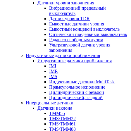
Датчики уровня заполнения
Вибрационный предельный
выключатель
Датчик уровня TDR
Емкостные датчики уровня
Ёмкостный концевой выключатель
Оптический предельный выключатель
Радар со свободным лучом
Ультразвуковой датчик уровня
заполнения
Индуктивные датчики приближения
Индуктивные датчики приближения
IMI
IMR
IMS
Индуктивные датчики MultiTask
Прямоугольное исполнение
Цилиндрический с резьбой
Цилиндрический, гладкий
Инерциальные датчики
Датчики наклона
TMM55
TMS/TMM22
TMS/TMM61
TMS/TMM88