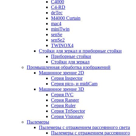
C4000
C4-RD
deTec
M4000 Curtain
mac4
miniTwin
senSe
senSe2
TWINOX4
Стойки для зеркал и приборные стойки
Приборные стойки
Стойки для зеркал
Промышленная обработка изображений
Машинное зрение 2D
Серия Inspector
Серия pico- и midiCam
Машинное зрение 3D
Серия IVC
Серия Ranger
Серия Ruler
Серия TriSpector
Серия Visionary
Пылемеры
Пылемеры с отражением рассеянного света
Пылемеры с отражением рассеянного