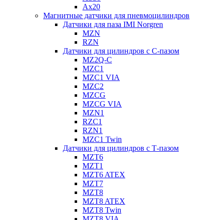
Ax20
Магнитные датчики для пневмоцилиндров
Датчики для паза IMI Norgren
MZN
RZN
Датчики для цилиндров с С-пазом
MZ2Q-C
MZC1
MZC1 VIA
MZC2
MZCG
MZCG VIA
MZN1
RZC1
RZN1
MZC1 Twin
Датчики для цилиндров с Т-пазом
MZT6
MZT1
MZT6 ATEX
MZT7
MZT8
MZT8 ATEX
MZT8 Twin
MZT8 VIA