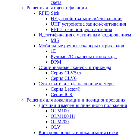
света
Решения для идентификации
RFID Sick
HF устройства записи/считывания
UHF устройства записи/считывания
RFID транспондер и антенны
Идентификация с магнитным кодированием
MIS
Мобильные ручные сканеры штрихкодов
1D
Ручные 2D сканеры штрих кода
DPM
Стационарные сканеры штрихкода
Серия CLV5xx
Серия CLV6
Считыватели кода на основе камеры
Серия Lector®
Серия ICR
Решения для локализации и позиционирования
Датчики измерения линейного положения
OLM100
OLM100 Hi
OLM200
OLV
Контроль полосы и локализация сетки