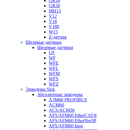
GR18
GR30
MH15
V12
V18
V180
W15
Z-датчик
Щелевые датчики
Щелевые датчики
UF
WF
WFE
WFL
WFM
WFS
WFZ
Энкодеры Sick
Абсолютные энкодеры
A3M60 PROFIBUS
ACM60
ACS/ACM36
AFS/AFM60 EtherCAT®
AFS/AFM60 EtherNet/IP
AFS/AFM60 Inox