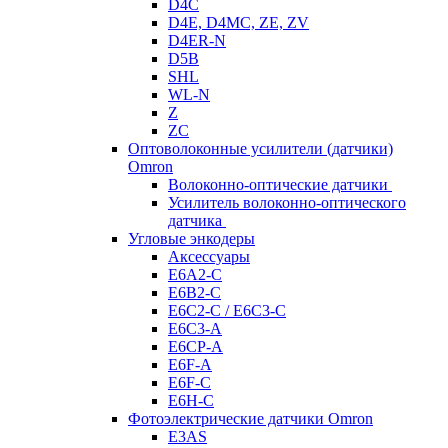
D4C
D4E, D4MC, ZE, ZV
D4ER-N
D5B
SHL
WL-N
Z
ZC
Оптоволоконные усилители (датчики)
Omron
Волоконно-оптические датчики
Усилитель волоконно-оптического
датчика
Угловые энкодеры
Аксессуары
E6A2-C
E6B2-C
E6C2-C / E6C3-C
E6C3-A
E6CP-A
E6F-A
E6F-C
E6H-C
Фотоэлектрические датчики Omron
E3AS