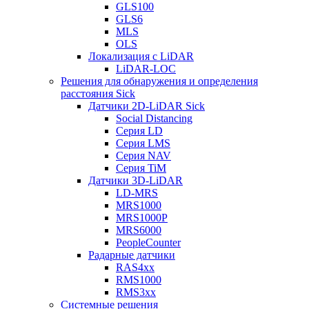
GLS100
GLS6
MLS
OLS
Локализация с LiDAR
LiDAR-LOC
Решения для обнаружения и определения
расстояния Sick
Датчики 2D-LiDAR Sick
Social Distancing
Серия LD
Серия LMS
Серия NAV
Серия TiM
Датчики 3D-LiDAR
LD-MRS
MRS1000
MRS1000P
MRS6000
PeopleCounter
Радарные датчики
RAS4xx
RMS1000
RMS3xx
Системные решения