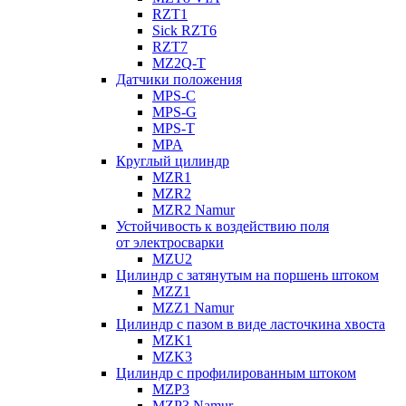
RZT1
Sick RZT6
RZT7
MZ2Q-T
Датчики положения
MPS-C
MPS-G
MPS-T
MPA
Круглый цилиндр
MZR1
MZR2
MZR2 Namur
Устойчивость к воздействию поля
от электросварки
MZU2
Цилиндр с затянутым на поршень штоком
MZZ1
MZZ1 Namur
Цилиндр с пазом в виде ласточкина хвоста
MZK1
MZK3
Цилиндр с профилированным штоком
MZP3
MZP3 Namur