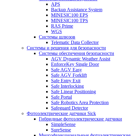
APS
Backup Assistance System
MINESIC100 EPS
MINESIC100 TPS
RAS Prime
WGS
Системы шлюзов
Telematic Data Collector
Системы и решения для безопасности
Системы обеспечения безопасности
AGV Dynamic Weather Assist
EnforceKey Single Door
Safe AGV Easy
Safe AGV Forklift
Safe Entry Exit
Safe Interlocking
Safe Linear Positioning
Safe Portal
Safe Robotics Area Protection
Safeguard Detector
Фотоэлектрические датчики Sick
Гибридные фотоэлектрические датчики
SimpleSense
SureSense
Многофункциональные фотоэлектрические