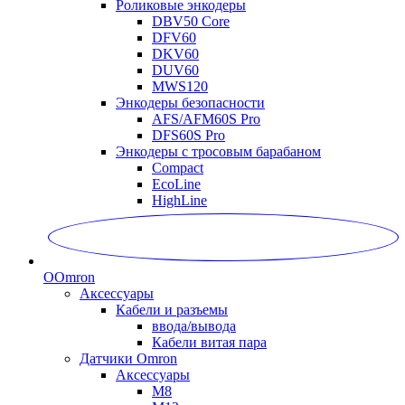
Роликовые энкодеры
DBV50 Core
DFV60
DKV60
DUV60
MWS120
Энкодеры безопасности
AFS/AFM60S Pro
DFS60S Pro
Энкодеры с тросовым барабаном
Compact
EcoLine
HighLine
O
Omron
Аксессуары
Кабели и разъемы
ввода/вывода
Кабели витая пара
Датчики Omron
Аксессуары
M8