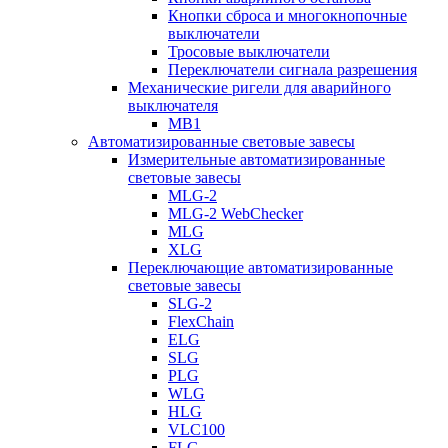
Кнопки сброса и многокнопочные
выключатели
Тросовые выключатели
Переключатели сигнала разрешения
Механические ригели для аварийного
выключателя
MB1
Автоматизированные световые завесы
Измерительные автоматизированные
световые завесы
MLG-2
MLG-2 WebChecker
MLG
XLG
Переключающие автоматизированные
световые завесы
SLG-2
FlexChain
ELG
SLG
PLG
WLG
HLG
VLC100
FLG