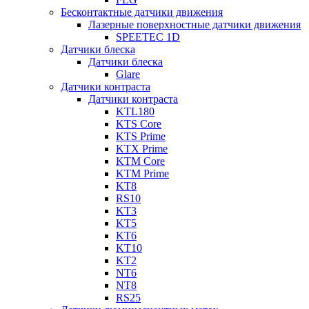
Бесконтактные датчики движения
Лазерные поверхностные датчики движения
SPEETEC 1D
Датчики блеска
Датчики блеска
Glare
Датчики контраста
Датчики контраста
KTL180
KTS Core
KTS Prime
KTX Prime
KTM Core
KTM Prime
KT8
RS10
KT3
KT5
KT6
KT10
KT2
NT6
NT8
RS25