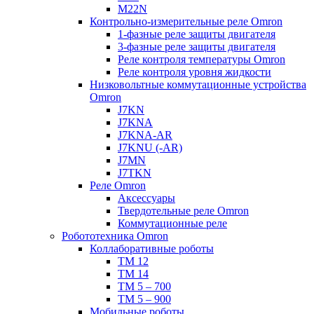
M22N
Контрольно-измерительные реле Omron
1-фазные реле защиты двигателя
3-фазные реле защиты двигателя
Реле контроля температуры Omron
Реле контроля уровня жидкости
Низковольтные коммутационные устройства
Omron
J7KN
J7KNA
J7KNA-AR
J7KNU (-AR)
J7MN
J7TKN
Реле Omron
Аксессуары
Твердотельные реле Omron
Коммутационные реле
Робототехника Omron
Коллаборативные роботы
TM 12
TM 14
TM 5 – 700
TM 5 – 900
Мобильные роботы