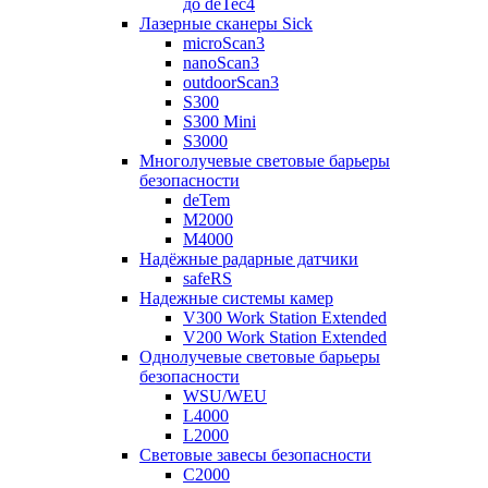
до deTec4
Лазерные сканеры Sick
microScan3
nanoScan3
outdoorScan3
S300
S300 Mini
S3000
Многолучевые световые барьеры
безопасности
deTem
M2000
M4000
Надёжные радарные датчики
safeRS
Надежные системы камер
V300 Work Station Extended
V200 Work Station Extended
Однолучевые световые барьеры
безопасности
WSU/WEU
L4000
L2000
Световые завесы безопасности
C2000