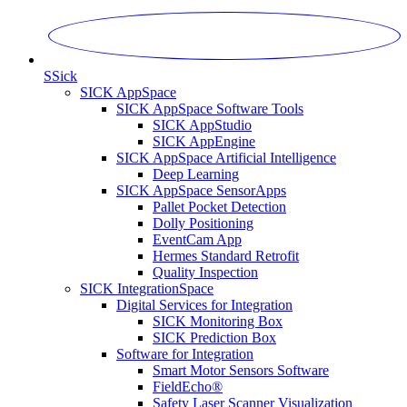
S
Sick
SICK AppSpace
SICK AppSpace Software Tools
SICK AppStudio
SICK AppEngine
SICK AppSpace Artificial Intelligence
Deep Learning
SICK AppSpace SensorApps
Pallet Pocket Detection
Dolly Positioning
EventCam App
Hermes Standard Retrofit
Quality Inspection
SICK IntegrationSpace
Digital Services for Integration
SICK Monitoring Box
SICK Prediction Box
Software for Integration
Smart Motor Sensors Software
FieldEcho®
Safety Laser Scanner Visualization