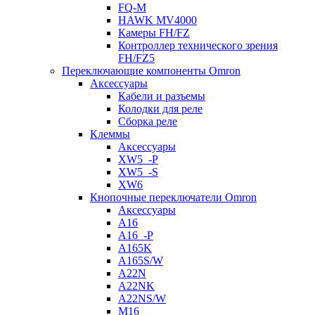
FQ-M
HAWK MV4000
Камеры FH/FZ
Контроллер технического зрения
FH/FZ5
Переключающие компоненты Omron
Аксессуары
Кабели и разъемы
Колодки для реле
Сборка реле
Клеммы
Аксессуары
XW5_-P
XW5_-S
XW6
Кнопочные переключатели Omron
Аксессуары
A16
A16_-P
A165K
A165S/W
A22N
A22NK
A22NS/W
M16