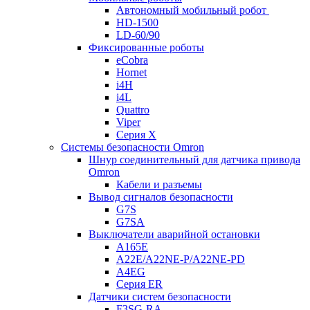
Автономный мобильный робот
HD-1500
LD-60/90
Фиксированные роботы
eCobra
Hornet
i4H
i4L
Quattro
Viper
Серия X
Системы безопасности Omron
Шнур соединительный для датчика привода
Omron
Кабели и разъемы
Вывод сигналов безопасности
G7S
G7SA
Выключатели аварийной остановки
A165E
A22E/A22NE-P/A22NE-PD
A4EG
Серия ER
Датчики систем безопасности
F3SG-RA