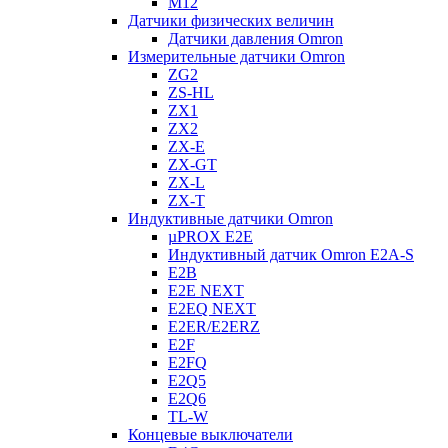
M12
Датчики физических величин
Датчики давления Omron
Измерительные датчики Omron
ZG2
ZS-HL
ZX1
ZX2
ZX-E
ZX-GT
ZX-L
ZX-T
Индуктивные датчики Omron
µPROX E2E
Индуктивный датчик Omron E2A-S
E2B
E2E NEXT
E2EQ NEXT
E2ER/E2ERZ
E2F
E2FQ
E2Q5
E2Q6
TL-W
Концевые выключатели