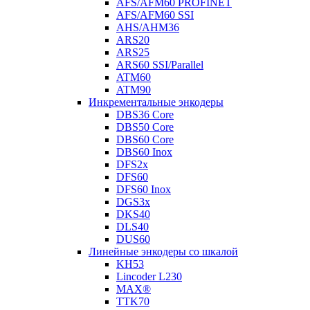
AFS/AFM60 PROFINET
AFS/AFM60 SSI
AHS/AHM36
ARS20
ARS25
ARS60 SSI/Parallel
ATM60
ATM90
Инкрементальные энкодеры
DBS36 Core
DBS50 Core
DBS60 Core
DBS60 Inox
DFS2x
DFS60
DFS60 Inox
DGS3x
DKS40
DLS40
DUS60
Линейные энкодеры со шкалой
KH53
Lincoder L230
MAX®
TTK70