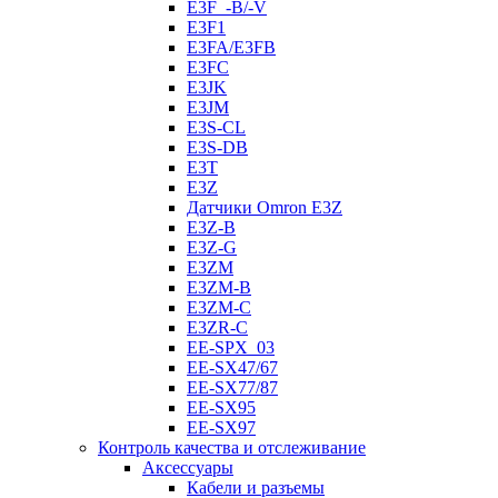
E3F_-B/-V
E3F1
E3FA/E3FB
E3FC
E3JK
E3JM
E3S-CL
E3S-DB
E3T
E3Z
Датчики Omron E3Z
E3Z-B
E3Z-G
E3ZM
E3ZM-B
E3ZM-C
E3ZR-C
EE-SPX_03
EE-SX47/67
EE-SX77/87
EE-SX95
EE-SX97
Контроль качества и отслеживание
Аксессуары
Кабели и разъемы