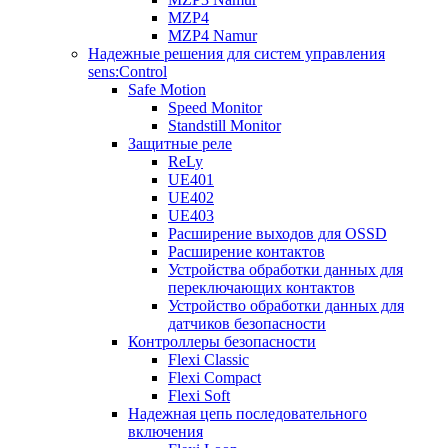
MZP4
MZP4 Namur
Надежные решения для систем управления
sens:Control
Safe Motion
Speed Monitor
Standstill Monitor
Защитные реле
ReLy
UE401
UE402
UE403
Расширение выходов для OSSD
Расширение контактов
Устройства обработки данных для
переключающих контактов
Устройство обработки данных для
датчиков безопасности
Контроллеры безопасности
Flexi Classic
Flexi Compact
Flexi Soft
Надежная цепь последовательного
включения