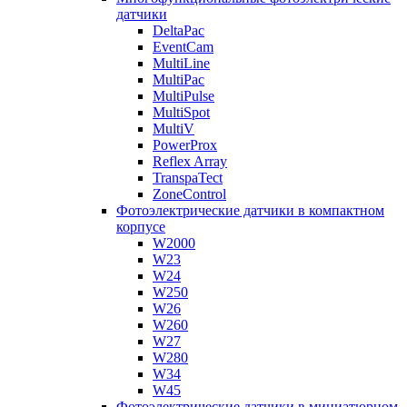
датчики
DeltaPac
EventCam
MultiLine
MultiPac
MultiPulse
MultiSpot
MultiV
PowerProx
Reflex Array
TranspaTect
ZoneControl
Фотоэлектрические датчики в компактном
корпусе
W2000
W23
W24
W250
W26
W260
W27
W280
W34
W45
Фотоэлектрические датчики в миниатюрном