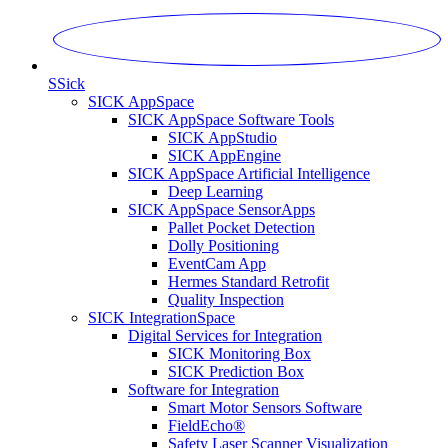
S
Sick
SICK AppSpace
SICK AppSpace Software Tools
SICK AppStudio
SICK AppEngine
SICK AppSpace Artificial Intelligence
Deep Learning
SICK AppSpace SensorApps
Pallet Pocket Detection
Dolly Positioning
EventCam App
Hermes Standard Retrofit
Quality Inspection
SICK IntegrationSpace
Digital Services for Integration
SICK Monitoring Box
SICK Prediction Box
Software for Integration
Smart Motor Sensors Software
FieldEcho®
Safety Laser Scanner Visualization