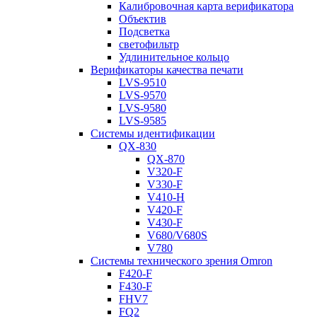
Калибровочная карта верификатора
Объектив
Подсветка
светофильтр
Удлинительное кольцо
Верификаторы качества печати
LVS-9510
LVS-9570
LVS-9580
LVS-9585
Системы идентификации
QX-830
QX-870
V320-F
V330-F
V410-H
V420-F
V430-F
V680/V680S
V780
Системы технического зрения Omron
F420-F
F430-F
FHV7
FQ2