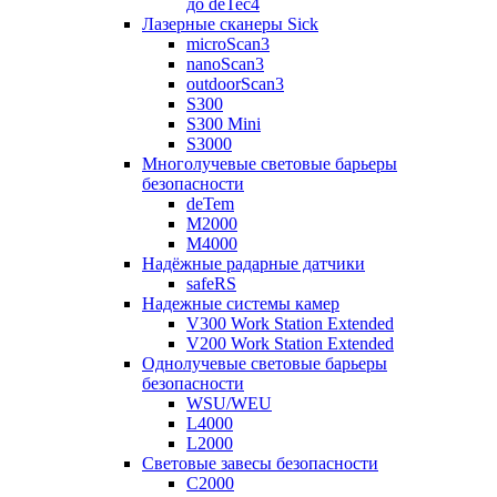
до deTec4
Лазерные сканеры Sick
microScan3
nanoScan3
outdoorScan3
S300
S300 Mini
S3000
Многолучевые световые барьеры
безопасности
deTem
M2000
M4000
Надёжные радарные датчики
safeRS
Надежные системы камер
V300 Work Station Extended
V200 Work Station Extended
Однолучевые световые барьеры
безопасности
WSU/WEU
L4000
L2000
Световые завесы безопасности
C2000