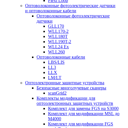
Flexi Loop
Оптоволоконные фотоэлектрические датчики
и оптоволоконные кабели
Оптоволоконные фотоэлектрические
датчики
GLL170
WLL170-2
WLL180T
WLL190T-2
WLL24 Ex
WLL260
Оптоволоконные кабели
LBS/LIS
LL3
LLX
LM/LT
Оптоэлектронные защитные устройства
Безопасные многолучевые сканеры
scanGrid2
Комплекты модификации для
оптоэлектронных защитных устройств
Комплект для замены FGS на S3000
Комплект для модификации MSL до
M4000
Комплект для модификации FGS