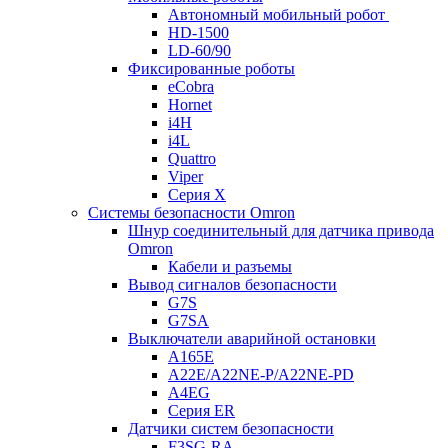
Автономный мобильный робот
HD-1500
LD-60/90
Фиксированные роботы
eCobra
Hornet
i4H
i4L
Quattro
Viper
Серия X
Системы безопасности Omron
Шнур соединительный для датчика привода
Omron
Кабели и разъемы
Вывод сигналов безопасности
G7S
G7SA
Выключатели аварийной остановки
A165E
A22E/A22NE-P/A22NE-PD
A4EG
Серия ER
Датчики систем безопасности
F3SG-RA