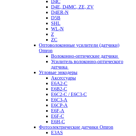
D4C
D4E, D4MC, ZE, ZV
D4ER-N
D5B
SHL
WL-N
Z
ZC
Оптоволоконные усилители (датчики)
Omron
Волоконно-оптические датчики
Усилитель волоконно-оптического
датчика
Угловые энкодеры
Аксессуары
E6A2-C
E6B2-C
E6C2-C / E6C3-C
E6C3-A
E6CP-A
E6F-A
E6F-C
E6H-C
Фотоэлектрические датчики Omron
E3AS