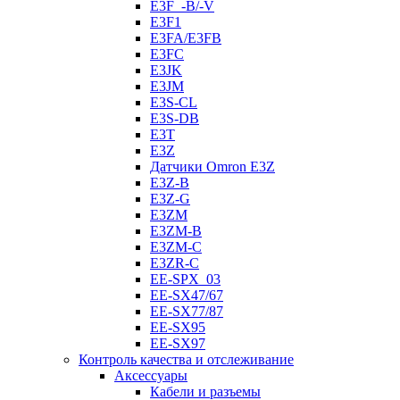
E3F_-B/-V
E3F1
E3FA/E3FB
E3FC
E3JK
E3JM
E3S-CL
E3S-DB
E3T
E3Z
Датчики Omron E3Z
E3Z-B
E3Z-G
E3ZM
E3ZM-B
E3ZM-C
E3ZR-C
EE-SPX_03
EE-SX47/67
EE-SX77/87
EE-SX95
EE-SX97
Контроль качества и отслеживание
Аксессуары
Кабели и разъемы