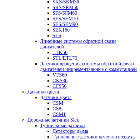
SKS/SKM36
SRS/SRM50
SFS/SFM60
SES/SEM70
SES/SEM90
SEK160
STS
Линейные системы обратной связи
двигателей
TTK50
STL/ETL70
Датчики вращения системы обратной связи
двигателей инкрементальные с коммутацией
VFS60
CKS36
CFS50
Датчики цвета
Датчики цвета
CSM
CS8
CSM1
Дорожные датчики Sick
Туннельные датчики
Детекторы дыма
Туннельные датчики качества воздуха