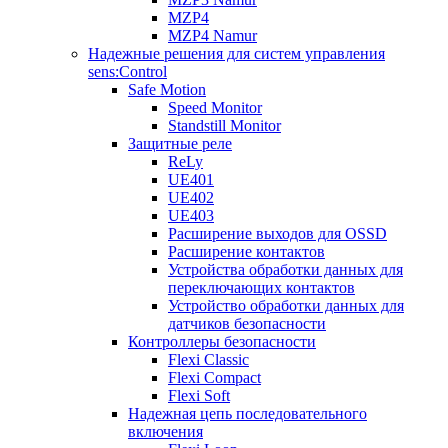
MZP4
MZP4 Namur
Надежные решения для систем управления
sens:Control
Safe Motion
Speed Monitor
Standstill Monitor
Защитные реле
ReLy
UE401
UE402
UE403
Расширение выходов для OSSD
Расширение контактов
Устройства обработки данных для
переключающих контактов
Устройство обработки данных для
датчиков безопасности
Контроллеры безопасности
Flexi Classic
Flexi Compact
Flexi Soft
Надежная цепь последовательного
включения