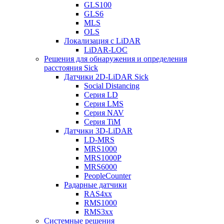
GLS100
GLS6
MLS
OLS
Локализация с LiDAR
LiDAR-LOC
Решения для обнаружения и определения
расстояния Sick
Датчики 2D-LiDAR Sick
Social Distancing
Серия LD
Серия LMS
Серия NAV
Серия TiM
Датчики 3D-LiDAR
LD-MRS
MRS1000
MRS1000P
MRS6000
PeopleCounter
Радарные датчики
RAS4xx
RMS1000
RMS3xx
Системные решения