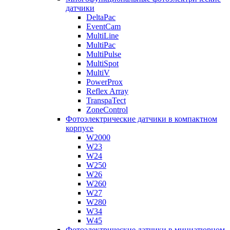
датчики
DeltaPac
EventCam
MultiLine
MultiPac
MultiPulse
MultiSpot
MultiV
PowerProx
Reflex Array
TranspaTect
ZoneControl
Фотоэлектрические датчики в компактном
корпусе
W2000
W23
W24
W250
W26
W260
W27
W280
W34
W45
Фотоэлектрические датчики в миниатюрном