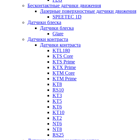
Бесконтактные датчики движения
Лазерные поверхностные датчики движения
SPEETEC 1D
Датчики блеска
Датчики блеска
Glare
Датчики контраста
Датчики контраста
KTL180
KTS Core
KTS Prime
KTX Prime
KTM Core
KTM Prime
KT8
RS10
KT3
KT5
KT6
KT10
KT2
NT6
NT8
RS25