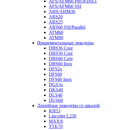
AFS/AFM60 PROFINET
AFS/AFM60 SSI
AHS/AHM36
ARS20
ARS25
ARS60 SSI/Parallel
ATM60
ATM90
Инкрементальные энкодеры
DBS36 Core
DBS50 Core
DBS60 Core
DBS60 Inox
DFS2x
DFS60
DFS60 Inox
DGS3x
DKS40
DLS40
DUS60
Линейные энкодеры со шкалой
KH53
Lincoder L230
MAX®
TTK70