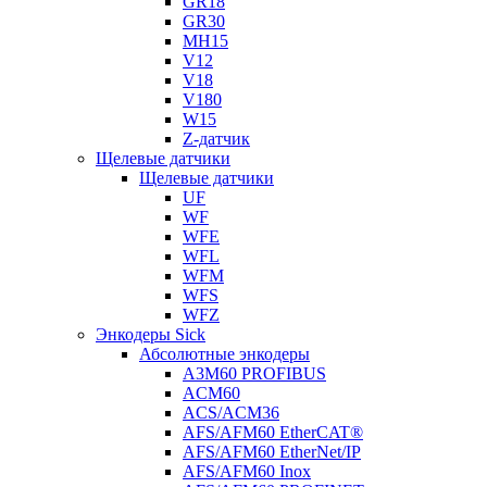
GR18
GR30
MH15
V12
V18
V180
W15
Z-датчик
Щелевые датчики
Щелевые датчики
UF
WF
WFE
WFL
WFM
WFS
WFZ
Энкодеры Sick
Абсолютные энкодеры
A3M60 PROFIBUS
ACM60
ACS/ACM36
AFS/AFM60 EtherCAT®
AFS/AFM60 EtherNet/IP
AFS/AFM60 Inox