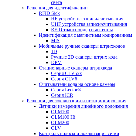
света
Решения для идентификации
RFID Sick
HF устройства записи/считывания
UHF устройства записи/считывания
RFID транспондер и антенны
Идентификация с магнитным кодированием
MIS
Мобильные ручные сканеры штрихкодов
1D
Ручные 2D сканеры штрих кода
DPM
Стационарные сканеры штрихкода
Серия CLV5xx
Серия CLV6
Считыватели кода на основе камеры
Серия Lector®
Серия ICR
Решения для локализации и позиционирования
Датчики измерения линейного положения
OLM100
OLM100 Hi
OLM200
OLV
Контроль полосы и локализация сетки