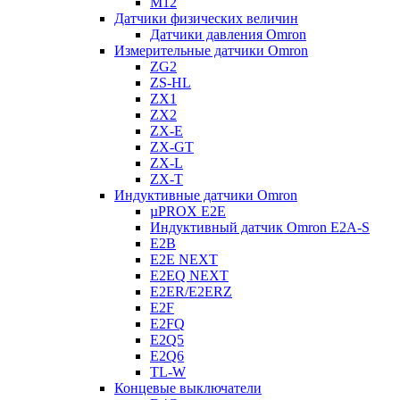
M12
Датчики физических величин
Датчики давления Omron
Измерительные датчики Omron
ZG2
ZS-HL
ZX1
ZX2
ZX-E
ZX-GT
ZX-L
ZX-T
Индуктивные датчики Omron
µPROX E2E
Индуктивный датчик Omron E2A-S
E2B
E2E NEXT
E2EQ NEXT
E2ER/E2ERZ
E2F
E2FQ
E2Q5
E2Q6
TL-W
Концевые выключатели