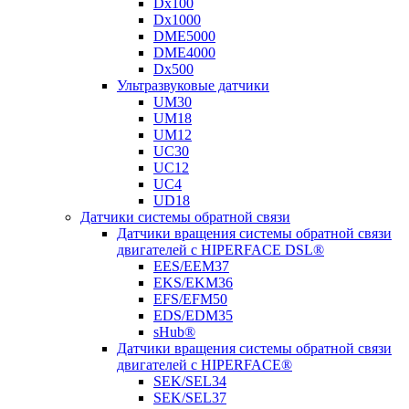
Dx100
Dx1000
DME5000
DME4000
Dx500
Ультразвуковые датчики
UM30
UM18
UM12
UC30
UC12
UC4
UD18
Датчики системы обратной связи
Датчики вращения системы обратной связи
двигателей с HIPERFACE DSL®
EES/EEM37
EKS/EKM36
EFS/EFM50
EDS/EDM35
sHub®
Датчики вращения системы обратной связи
двигателей с HIPERFACE®
SEK/SEL34
SEK/SEL37