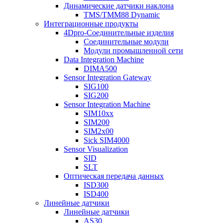
Динамические датчики наклона
TMS/TMM88 Dynamic
Интеграционные продукты
4Dpro-Соединительные изделия
Соединительные модули
Модули промышленной сети
Data Integration Machine
DIMA500
Sensor Integration Gateway
SIG100
SIG200
Sensor Integration Machine
SIM10xx
SIM200
SIM2x00
Sick SIM4000
Sensor Visualization
SID
SLT
Оптическая передача данных
ISD300
ISD400
Линейные датчики
Линейные датчики
AS30