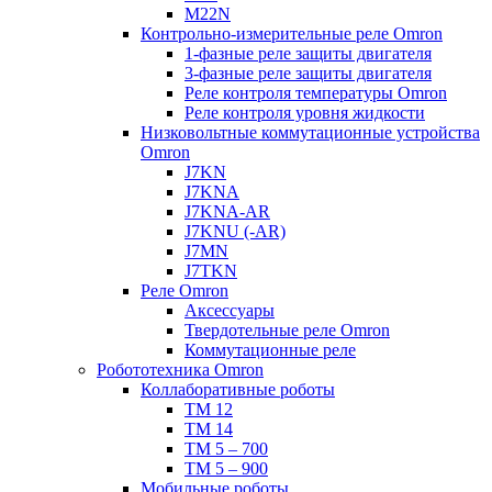
M22N
Контрольно-измерительные реле Omron
1-фазные реле защиты двигателя
3-фазные реле защиты двигателя
Реле контроля температуры Omron
Реле контроля уровня жидкости
Низковольтные коммутационные устройства
Omron
J7KN
J7KNA
J7KNA-AR
J7KNU (-AR)
J7MN
J7TKN
Реле Omron
Аксессуары
Твердотельные реле Omron
Коммутационные реле
Робототехника Omron
Коллаборативные роботы
TM 12
TM 14
TM 5 – 700
TM 5 – 900
Мобильные роботы