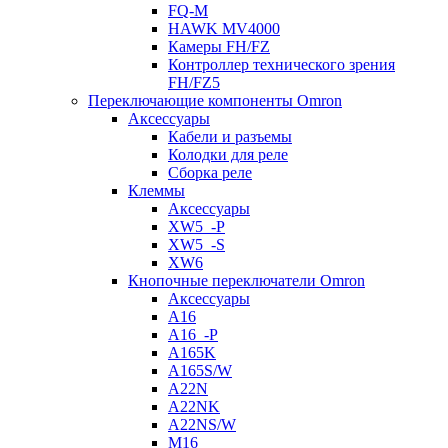
FQ-M
HAWK MV4000
Камеры FH/FZ
Контроллер технического зрения
FH/FZ5
Переключающие компоненты Omron
Аксессуары
Кабели и разъемы
Колодки для реле
Сборка реле
Клеммы
Аксессуары
XW5_-P
XW5_-S
XW6
Кнопочные переключатели Omron
Аксессуары
A16
A16_-P
A165K
A165S/W
A22N
A22NK
A22NS/W
M16