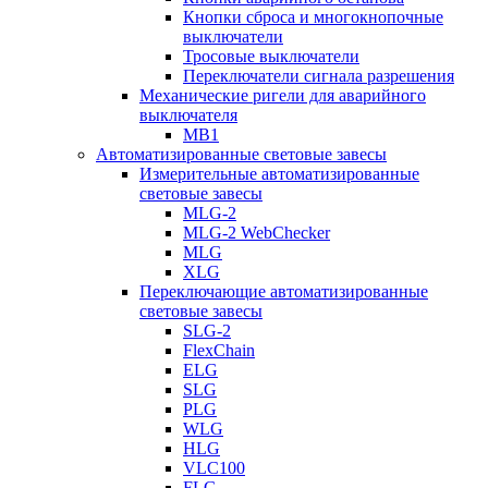
Кнопки сброса и многокнопочные
выключатели
Тросовые выключатели
Переключатели сигнала разрешения
Механические ригели для аварийного
выключателя
MB1
Автоматизированные световые завесы
Измерительные автоматизированные
световые завесы
MLG-2
MLG-2 WebChecker
MLG
XLG
Переключающие автоматизированные
световые завесы
SLG-2
FlexChain
ELG
SLG
PLG
WLG
HLG
VLC100
FLG