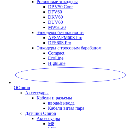
Роликовые энкодеры
DBV50 Core
DFV60
DKV60
DUV60
MWS120
Энкодеры безопасности
AFS/AFM60S Pro
DFS60S Pro
Энкодеры с тросовым барабаном
Compact
EcoLine
HighLine
O
Omron
Аксессуары
Кабели и разъемы
ввода/вывода
Кабели витая пара
Датчики Omron
Аксессуары
M8