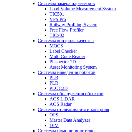
Системы замера параметров
Load Volume Measurement System
TIC501
VPS Pro
Railway Profiling System
Free Flow Profiler
TICx02
Системы контроля качества
MQCS
Label Checker
Multi Code Reader
Pinspector 2D
Asset Monitoring System
Системы наведения роботов
PLB
PLR
PLOC2D
Системы обнаружения объектов
AOS LiDAR
AOS Radar
Системы отслеживания и контроля
OPS
Master Data Analyzer
DIM
Системы помощи водителю