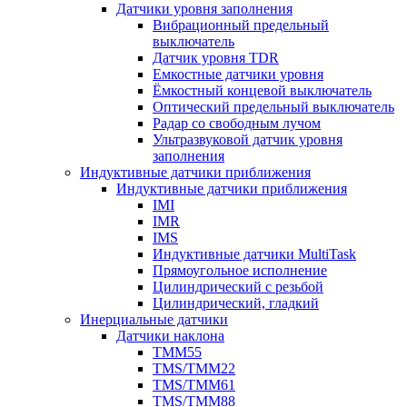
Датчики уровня заполнения
Вибрационный предельный
выключатель
Датчик уровня TDR
Емкостные датчики уровня
Ёмкостный концевой выключатель
Оптический предельный выключатель
Радар со свободным лучом
Ультразвуковой датчик уровня
заполнения
Индуктивные датчики приближения
Индуктивные датчики приближения
IMI
IMR
IMS
Индуктивные датчики MultiTask
Прямоугольное исполнение
Цилиндрический с резьбой
Цилиндрический, гладкий
Инерциальные датчики
Датчики наклона
TMM55
TMS/TMM22
TMS/TMM61
TMS/TMM88