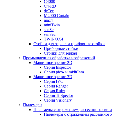
C4000
C4-RD
deTec
M4000 Curtain
mac4
miniTwin
senSe
senSe2
TWINOX4
Стойки для зеркал и приборные стойки
Приборные стойки
Стойки для зеркал
Промышленная обработка изображений
Машинное зрение 2D
Серия Inspector
Серия pico- и midiCam
Машинное зрение 3D
Серия IVC
Серия Ranger
Серия Ruler
Серия TriSpector
Серия Visionary
Пылемеры
Пылемеры с отражением рассеянного света
Пылемеры с отражением рассеянного