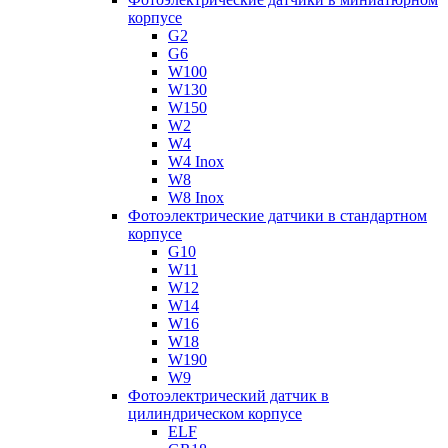
корпусе
G2
G6
W100
W130
W150
W2
W4
W4 Inox
W8
W8 Inox
Фотоэлектрические датчики в стандартном
корпусе
G10
W11
W12
W14
W16
W18
W190
W9
Фотоэлектрический датчик в
цилиндрическом корпусе
ELF