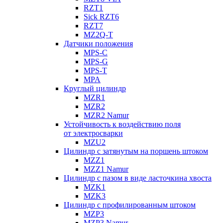
RZT1
Sick RZT6
RZT7
MZ2Q-T
Датчики положения
MPS-C
MPS-G
MPS-T
MPA
Круглый цилиндр
MZR1
MZR2
MZR2 Namur
Устойчивость к воздействию поля
от электросварки
MZU2
Цилиндр с затянутым на поршень штоком
MZZ1
MZZ1 Namur
Цилиндр с пазом в виде ласточкина хвоста
MZK1
MZK3
Цилиндр с профилированным штоком
MZP3
MZP3 Namur