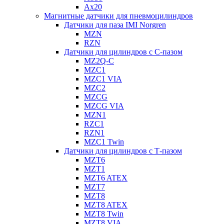
Ax20
Магнитные датчики для пневмоцилиндров
Датчики для паза IMI Norgren
MZN
RZN
Датчики для цилиндров с С-пазом
MZ2Q-C
MZC1
MZC1 VIA
MZC2
MZCG
MZCG VIA
MZN1
RZC1
RZN1
MZC1 Twin
Датчики для цилиндров с Т-пазом
MZT6
MZT1
MZT6 ATEX
MZT7
MZT8
MZT8 ATEX
MZT8 Twin
MZT8 VIA