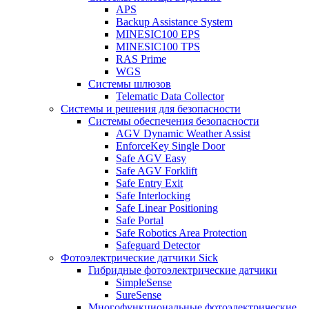
APS
Backup Assistance System
MINESIC100 EPS
MINESIC100 TPS
RAS Prime
WGS
Системы шлюзов
Telematic Data Collector
Системы и решения для безопасности
Системы обеспечения безопасности
AGV Dynamic Weather Assist
EnforceKey Single Door
Safe AGV Easy
Safe AGV Forklift
Safe Entry Exit
Safe Interlocking
Safe Linear Positioning
Safe Portal
Safe Robotics Area Protection
Safeguard Detector
Фотоэлектрические датчики Sick
Гибридные фотоэлектрические датчики
SimpleSense
SureSense
Многофункциональные фотоэлектрические