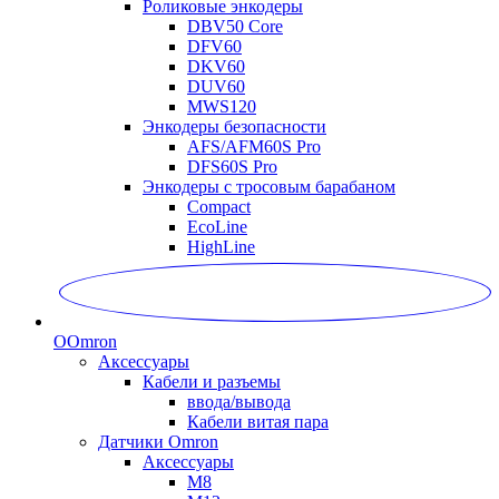
Роликовые энкодеры
DBV50 Core
DFV60
DKV60
DUV60
MWS120
Энкодеры безопасности
AFS/AFM60S Pro
DFS60S Pro
Энкодеры с тросовым барабаном
Compact
EcoLine
HighLine
O
Omron
Аксессуары
Кабели и разъемы
ввода/вывода
Кабели витая пара
Датчики Omron
Аксессуары
M8