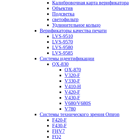
Калибровочная карта верификатора
Объектив
Подсветка
светофильтр
Удлинительное кольцо
Верификаторы качества печати
LVS-9510
LVS-9570
LVS-9580
LVS-9585
Системы идентификации
QX-830
QX-870
V320-F
V330-F
V410-H
V420-F
V430-F
V680/V680S
V780
Системы технического зрения Omron
F420-F
F430-F
FHV7
FQ2