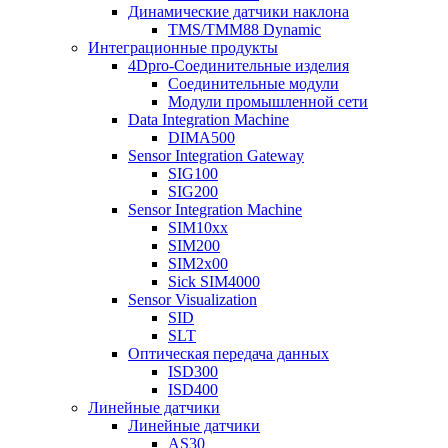
Динамические датчики наклона
TMS/TMM88 Dynamic
Интеграционные продукты
4Dpro-Соединительные изделия
Соединительные модули
Модули промышленной сети
Data Integration Machine
DIMA500
Sensor Integration Gateway
SIG100
SIG200
Sensor Integration Machine
SIM10xx
SIM200
SIM2x00
Sick SIM4000
Sensor Visualization
SID
SLT
Оптическая передача данных
ISD300
ISD400
Линейные датчики
Линейные датчики
AS30