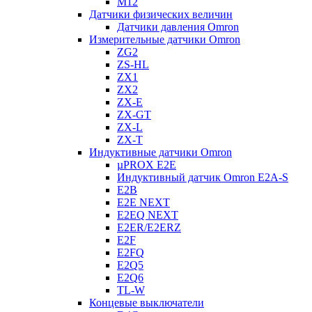
M12
Датчики физических величин
Датчики давления Omron
Измерительные датчики Omron
ZG2
ZS-HL
ZX1
ZX2
ZX-E
ZX-GT
ZX-L
ZX-T
Индуктивные датчики Omron
µPROX E2E
Индуктивный датчик Omron E2A-S
E2B
E2E NEXT
E2EQ NEXT
E2ER/E2ERZ
E2F
E2FQ
E2Q5
E2Q6
TL-W
Концевые выключатели