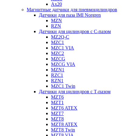
Ax20
Магнитные датчики для пневмоцилиндров
Датчики для паза IMI Norgren
MZN
RZN
Датчики для цилиндров с С-пазом
MZ2Q-C
MZC1
MZC1 VIA
MZC2
MZCG
MZCG VIA
MZN1
RZC1
RZN1
MZC1 Twin
Датчики для цилиндров с Т-пазом
MZT6
MZT1
MZT6 ATEX
MZT7
MZT8
MZT8 ATEX
MZT8 Twin
MZT8 VIA