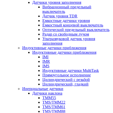
Датчики уровня заполнения
Вибрационный предельный
выключатель
Датчик уровня TDR
Емкостные датчики уровня
Ёмкостный концевой выключатель
Оптический предельный выключатель
Радар со свободным лучом
Ультразвуковой датчик уровня
заполнения
Индуктивные датчики приближения
Индуктивные датчики приближения
IMI
IMR
IMS
Индуктивные датчики MultiTask
Прямоугольное исполнение
Цилиндрический с резьбой
Цилиндрический, гладкий
Инерциальные датчики
Датчики наклона
TMM55
TMS/TMM22
TMS/TMM61
TMS/TMM88