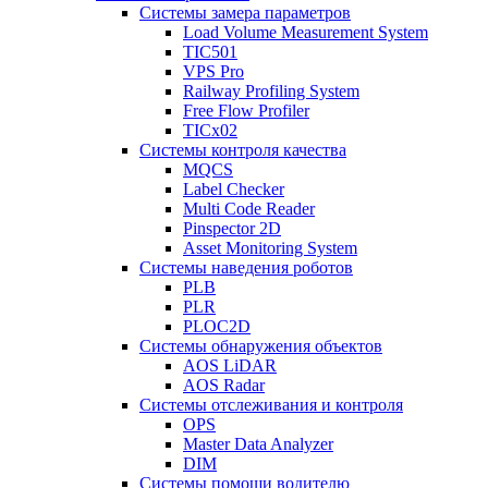
Системы замера параметров
Load Volume Measurement System
TIC501
VPS Pro
Railway Profiling System
Free Flow Profiler
TICx02
Системы контроля качества
MQCS
Label Checker
Multi Code Reader
Pinspector 2D
Asset Monitoring System
Системы наведения роботов
PLB
PLR
PLOC2D
Системы обнаружения объектов
AOS LiDAR
AOS Radar
Системы отслеживания и контроля
OPS
Master Data Analyzer
DIM
Системы помощи водителю