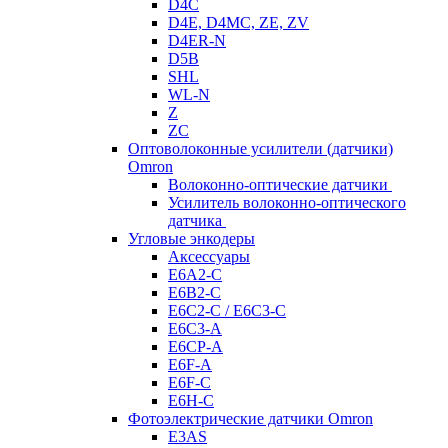
D4C
D4E, D4MC, ZE, ZV
D4ER-N
D5B
SHL
WL-N
Z
ZC
Оптоволоконные усилители (датчики)
Omron
Волоконно-оптические датчики
Усилитель волоконно-оптического
датчика
Угловые энкодеры
Аксессуары
E6A2-C
E6B2-C
E6C2-C / E6C3-C
E6C3-A
E6CP-A
E6F-A
E6F-C
E6H-C
Фотоэлектрические датчики Omron
E3AS