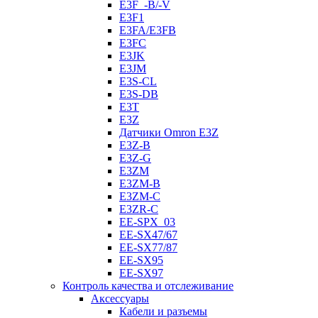
E3F_-B/-V
E3F1
E3FA/E3FB
E3FC
E3JK
E3JM
E3S-CL
E3S-DB
E3T
E3Z
Датчики Omron E3Z
E3Z-B
E3Z-G
E3ZM
E3ZM-B
E3ZM-C
E3ZR-C
EE-SPX_03
EE-SX47/67
EE-SX77/87
EE-SX95
EE-SX97
Контроль качества и отслеживание
Аксессуары
Кабели и разъемы