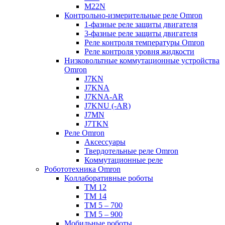
M22N
Контрольно-измерительные реле Omron
1-фазные реле защиты двигателя
3-фазные реле защиты двигателя
Реле контроля температуры Omron
Реле контроля уровня жидкости
Низковольтные коммутационные устройства
Omron
J7KN
J7KNA
J7KNA-AR
J7KNU (-AR)
J7MN
J7TKN
Реле Omron
Аксессуары
Твердотельные реле Omron
Коммутационные реле
Робототехника Omron
Коллаборативные роботы
TM 12
TM 14
TM 5 – 700
TM 5 – 900
Мобильные роботы