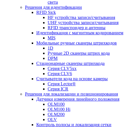
света
Решения для идентификации
RFID Sick
HF устройства записи/считывания
UHF устройства записи/считывания
RFID транспондер и антенны
Идентификация с магнитным кодированием
MIS
Мобильные ручные сканеры штрихкодов
1D
Ручные 2D сканеры штрих кода
DPM
Стационарные сканеры штрихкода
Серия CLV5xx
Серия CLV6
Считыватели кода на основе камеры
Серия Lector®
Серия ICR
Решения для локализации и позиционирования
Датчики измерения линейного положения
OLM100
OLM100 Hi
OLM200
OLV
Контроль полосы и локализация сетки