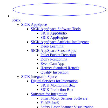
S
Sick
SICK AppSpace
SICK AppSpace Software Tools
SICK AppStudio
SICK AppEngine
SICK AppSpace Artificial Intelligence
Deep Learning
SICK AppSpace SensorApps
Pallet Pocket Detection
Dolly Positioning
EventCam App
Hermes Standard Retrofit
Quality Inspection
SICK IntegrationSpace
Digital Services for Integration
SICK Monitoring Box
SICK Prediction Box
Software for Integration
Smart Motor Sensors Software
FieldEcho®
Safety Laser Scanner Visualization