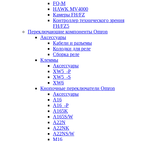
FQ-M
HAWK MV4000
Камеры FH/FZ
Контроллер технического зрения
FH/FZ5
Переключающие компоненты Omron
Аксессуары
Кабели и разъемы
Колодки для реле
Сборка реле
Клеммы
Аксессуары
XW5_-P
XW5_-S
XW6
Кнопочные переключатели Omron
Аксессуары
A16
A16_-P
A165K
A165S/W
A22N
A22NK
A22NS/W
M16