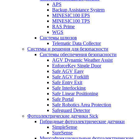
APS
Backup Assistance System
MINESIC100 EPS
MINESIC100 TPS
RAS Prime
WGS
Системы шлюзов
Telematic Data Collector
Системы и решения для безопасности
Системы обеспечения безопасности
AGV Dynamic Weather Assist
EnforceKey Single Door
Safe AGV Easy
Safe AGV Forklift
Safe Entry Exit
Safe Interlocking
Safe Linear Positioning
Safe Portal
Safe Robotics Area Protection
Safeguard Detector
Фотоэлектрические датчики Sick
Гибридные фотоэлектрические датчики
SimpleSense
SureSense
Многофункциональные фотоэлектрические