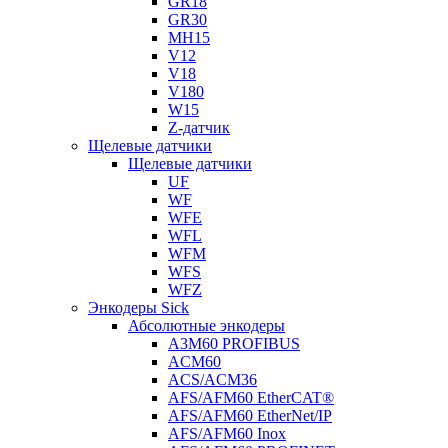
GR18
GR30
MH15
V12
V18
V180
W15
Z-датчик
Щелевые датчики
Щелевые датчики
UF
WF
WFE
WFL
WFM
WFS
WFZ
Энкодеры Sick
Абсолютные энкодеры
A3M60 PROFIBUS
ACM60
ACS/ACM36
AFS/AFM60 EtherCAT®
AFS/AFM60 EtherNet/IP
AFS/AFM60 Inox