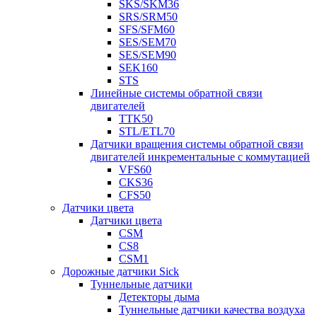
SKS/SKM36
SRS/SRM50
SFS/SFM60
SES/SEM70
SES/SEM90
SEK160
STS
Линейные системы обратной связи
двигателей
TTK50
STL/ETL70
Датчики вращения системы обратной связи
двигателей инкрементальные с коммутацией
VFS60
CKS36
CFS50
Датчики цвета
Датчики цвета
CSM
CS8
CSM1
Дорожные датчики Sick
Туннельные датчики
Детекторы дыма
Туннельные датчики качества воздуха