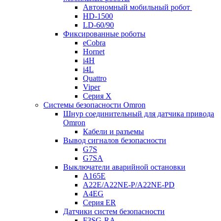
Автономный мобильный робот
HD-1500
LD-60/90
Фиксированные роботы
eCobra
Hornet
i4H
i4L
Quattro
Viper
Серия X
Системы безопасности Omron
Шнур соединительный для датчика привода
Omron
Кабели и разъемы
Вывод сигналов безопасности
G7S
G7SA
Выключатели аварийной остановки
A165E
A22E/A22NE-P/A22NE-PD
A4EG
Серия ER
Датчики систем безопасности
F3SG-RA