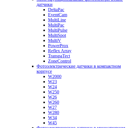
датчики
DeltaPac
EventCam
MultiLine
MultiPac
MultiPulse
MultiSpot
MultiV
PowerProx
Reflex Array
TranspaTect
ZoneControl
Фотоэлектрические датчики в компактном
корпусе
W2000
W23
W24
W250
W26
W260
W27
W280
W34
W45
Фотоэлектрические датчики в миниатюрном