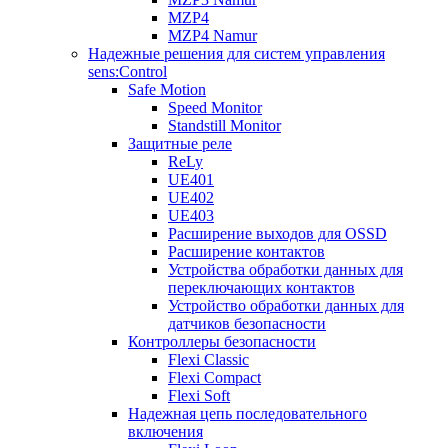
MZP4
MZP4 Namur
Надежные решения для систем управления
sens:Control
Safe Motion
Speed Monitor
Standstill Monitor
Защитные реле
ReLy
UE401
UE402
UE403
Расширение выходов для OSSD
Расширение контактов
Устройства обработки данных для
переключающих контактов
Устройство обработки данных для
датчиков безопасности
Контроллеры безопасности
Flexi Classic
Flexi Compact
Flexi Soft
Надежная цепь последовательного
включения