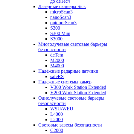
до deTec4
Лазерные сканеры Sick
microScan3
nanoScan3
outdoorScan3
S300
S300 Mini
S3000
Многолучевые световые барьеры
безопасности
deTem
M2000
M4000
Надёжные радарные датчики
safeRS
Надежные системы камер
V300 Work Station Extended
V200 Work Station Extended
Однолучевые световые барьеры
безопасности
WSU/WEU
L4000
L2000
Световые завесы безопасности
C2000