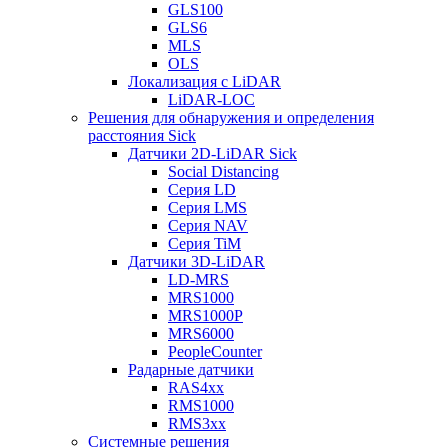
GLS100
GLS6
MLS
OLS
Локализация с LiDAR
LiDAR-LOC
Решения для обнаружения и определения
расстояния Sick
Датчики 2D-LiDAR Sick
Social Distancing
Серия LD
Серия LMS
Серия NAV
Серия TiM
Датчики 3D-LiDAR
LD-MRS
MRS1000
MRS1000P
MRS6000
PeopleCounter
Радарные датчики
RAS4xx
RMS1000
RMS3xx
Системные решения