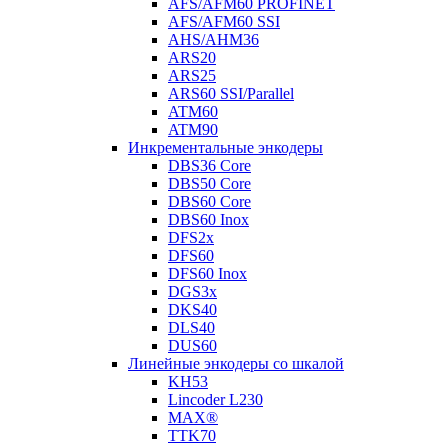
AFS/AFM60 PROFINET
AFS/AFM60 SSI
AHS/AHM36
ARS20
ARS25
ARS60 SSI/Parallel
ATM60
ATM90
Инкрементальные энкодеры
DBS36 Core
DBS50 Core
DBS60 Core
DBS60 Inox
DFS2x
DFS60
DFS60 Inox
DGS3x
DKS40
DLS40
DUS60
Линейные энкодеры со шкалой
KH53
Lincoder L230
MAX®
TTK70