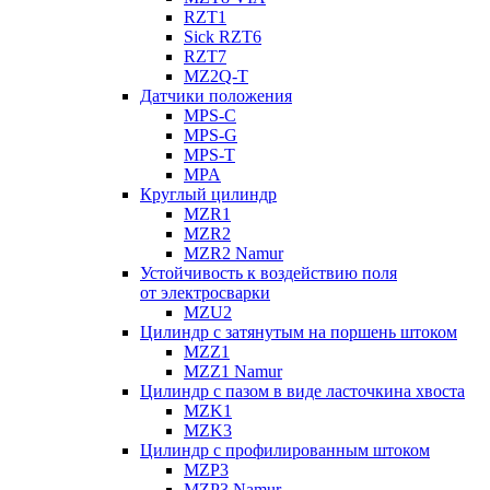
RZT1
Sick RZT6
RZT7
MZ2Q-T
Датчики положения
MPS-C
MPS-G
MPS-T
MPA
Круглый цилиндр
MZR1
MZR2
MZR2 Namur
Устойчивость к воздействию поля
от электросварки
MZU2
Цилиндр с затянутым на поршень штоком
MZZ1
MZZ1 Namur
Цилиндр с пазом в виде ласточкина хвоста
MZK1
MZK3
Цилиндр с профилированным штоком
MZP3
MZP3 Namur