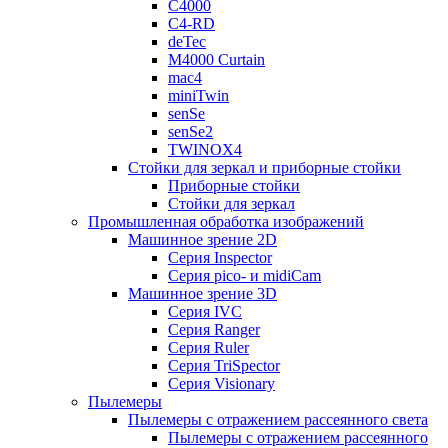
C4000
C4-RD
deTec
M4000 Curtain
mac4
miniTwin
senSe
senSe2
TWINOX4
Стойки для зеркал и приборные стойки
Приборные стойки
Стойки для зеркал
Промышленная обработка изображений
Машинное зрение 2D
Серия Inspector
Серия pico- и midiCam
Машинное зрение 3D
Серия IVC
Серия Ranger
Серия Ruler
Серия TriSpector
Серия Visionary
Пылемеры
Пылемеры с отражением рассеянного света
Пылемеры с отражением рассеянного