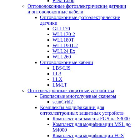
Flexi Loop
Оптоволоконные фотоэлектрические датчики
и оптоволоконные кабели
Оптоволоконные фотоэлектрические
датчики
GLL170
WLL170-2
WLL180T
WLL190T-2
WLL24 Ex
WLL260
Оптоволоконные кабели
LBS/LIS
LL3
LLX
LM/LT
Оптоэлектронные защитные устройства
Безопасные многолучевые сканеры
scanGrid2
Комплекты модификации для
оптоэлектронных защитных устройств
Комплект для замены FGS на S3000
Комплект для модификации MSL до
M4000
Комплект для модификации FGS