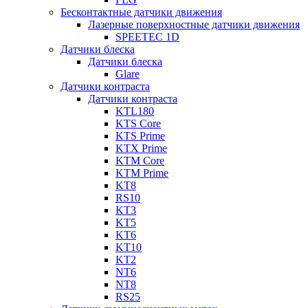
Бесконтактные датчики движения
Лазерные поверхностные датчики движения
SPEETEC 1D
Датчики блеска
Датчики блеска
Glare
Датчики контраста
Датчики контраста
KTL180
KTS Core
KTS Prime
KTX Prime
KTM Core
KTM Prime
KT8
RS10
KT3
KT5
KT6
KT10
KT2
NT6
NT8
RS25