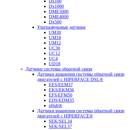
Dx100
Dx1000
DME5000
DME4000
Dx500
Ультразвуковые датчики
UM30
UM18
UM12
UC30
UC12
UC4
UD18
Датчики системы обратной связи
Датчики вращения системы обратной связи
двигателей с HIPERFACE DSL®
EES/EEM37
EKS/EKM36
EFS/EFM50
EDS/EDM35
sHub®
Датчики вращения системы обратной связи
двигателей с HIPERFACE®
SEK/SEL34
SEK/SEL37