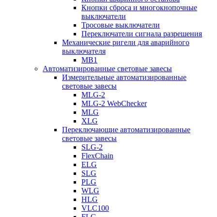
Кнопки сброса и многокнопочные
выключатели
Тросовые выключатели
Переключатели сигнала разрешения
Механические ригели для аварийного
выключателя
MB1
Автоматизированные световые завесы
Измерительные автоматизированные
световые завесы
MLG-2
MLG-2 WebChecker
MLG
XLG
Переключающие автоматизированные
световые завесы
SLG-2
FlexChain
ELG
SLG
PLG
WLG
HLG
VLC100
FLG