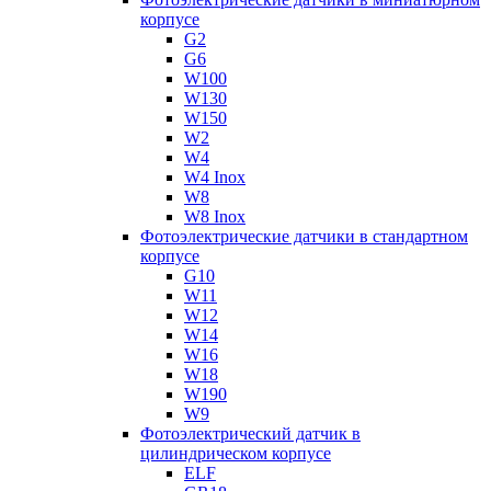
корпусе
G2
G6
W100
W130
W150
W2
W4
W4 Inox
W8
W8 Inox
Фотоэлектрические датчики в стандартном
корпусе
G10
W11
W12
W14
W16
W18
W190
W9
Фотоэлектрический датчик в
цилиндрическом корпусе
ELF