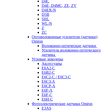
D4C
D4E, D4MC, ZE, ZV
D4ER-N
D5B
SHL
WL-N
Z
ZC
Оптоволоконные усилители (датчики)
Omron
Волоконно-оптические датчики
Усилитель волоконно-оптического
датчика
Угловые энкодеры
Аксессуары
E6A2-C
E6B2-C
E6C2-C / E6C3-C
E6C3-A
E6CP-A
E6F-A
E6F-C
E6H-C
Фотоэлектрические датчики Omron
E3AS