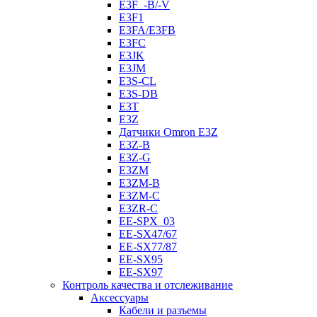
E3F_-B/-V
E3F1
E3FA/E3FB
E3FC
E3JK
E3JM
E3S-CL
E3S-DB
E3T
E3Z
Датчики Omron E3Z
E3Z-B
E3Z-G
E3ZM
E3ZM-B
E3ZM-C
E3ZR-C
EE-SPX_03
EE-SX47/67
EE-SX77/87
EE-SX95
EE-SX97
Контроль качества и отслеживание
Аксессуары
Кабели и разъемы