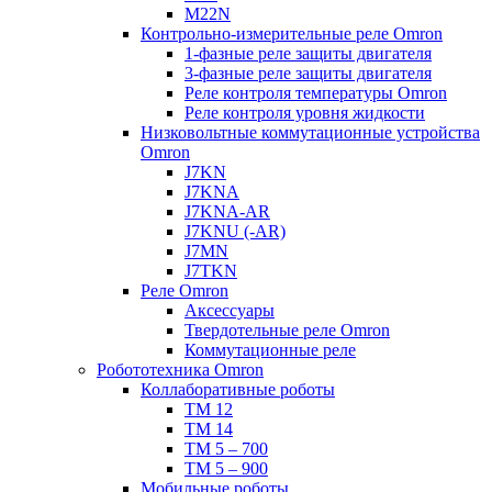
M22N
Контрольно-измерительные реле Omron
1-фазные реле защиты двигателя
3-фазные реле защиты двигателя
Реле контроля температуры Omron
Реле контроля уровня жидкости
Низковольтные коммутационные устройства
Omron
J7KN
J7KNA
J7KNA-AR
J7KNU (-AR)
J7MN
J7TKN
Реле Omron
Аксессуары
Твердотельные реле Omron
Коммутационные реле
Робототехника Omron
Коллаборативные роботы
TM 12
TM 14
TM 5 – 700
TM 5 – 900
Мобильные роботы