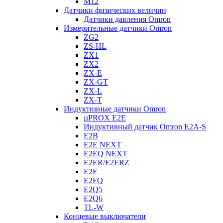
M12
Датчики физических величин
Датчики давления Omron
Измерительные датчики Omron
ZG2
ZS-HL
ZX1
ZX2
ZX-E
ZX-GT
ZX-L
ZX-T
Индуктивные датчики Omron
µPROX E2E
Индуктивный датчик Omron E2A-S
E2B
E2E NEXT
E2EQ NEXT
E2ER/E2ERZ
E2F
E2FQ
E2Q5
E2Q6
TL-W
Концевые выключатели