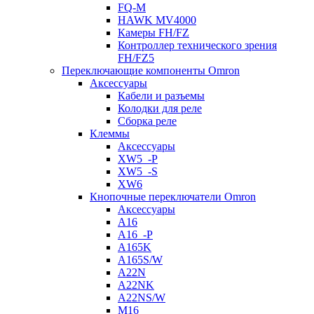
FQ-M
HAWK MV4000
Камеры FH/FZ
Контроллер технического зрения
FH/FZ5
Переключающие компоненты Omron
Аксессуары
Кабели и разъемы
Колодки для реле
Сборка реле
Клеммы
Аксессуары
XW5_-P
XW5_-S
XW6
Кнопочные переключатели Omron
Аксессуары
A16
A16_-P
A165K
A165S/W
A22N
A22NK
A22NS/W
M16