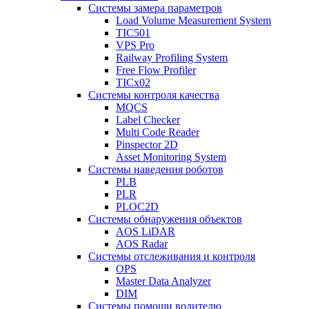
Системы замера параметров
Load Volume Measurement System
TIC501
VPS Pro
Railway Profiling System
Free Flow Profiler
TICx02
Системы контроля качества
MQCS
Label Checker
Multi Code Reader
Pinspector 2D
Asset Monitoring System
Системы наведения роботов
PLB
PLR
PLOC2D
Системы обнаружения объектов
AOS LiDAR
AOS Radar
Системы отслеживания и контроля
OPS
Master Data Analyzer
DIM
Системы помощи водителю