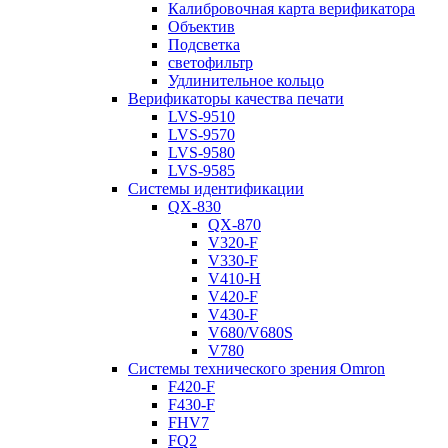
Калибровочная карта верификатора
Объектив
Подсветка
светофильтр
Удлинительное кольцо
Верификаторы качества печати
LVS-9510
LVS-9570
LVS-9580
LVS-9585
Системы идентификации
QX-830
QX-870
V320-F
V330-F
V410-H
V420-F
V430-F
V680/V680S
V780
Системы технического зрения Omron
F420-F
F430-F
FHV7
FQ2