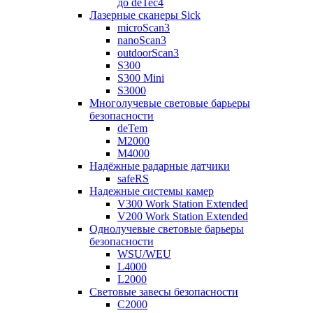
до deTec4
Лазерные сканеры Sick
microScan3
nanoScan3
outdoorScan3
S300
S300 Mini
S3000
Многолучевые световые барьеры
безопасности
deTem
M2000
M4000
Надёжные радарные датчики
safeRS
Надежные системы камер
V300 Work Station Extended
V200 Work Station Extended
Однолучевые световые барьеры
безопасности
WSU/WEU
L4000
L2000
Световые завесы безопасности
C2000