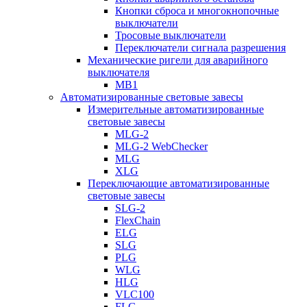
Кнопки сброса и многокнопочные
выключатели
Тросовые выключатели
Переключатели сигнала разрешения
Механические ригели для аварийного
выключателя
MB1
Автоматизированные световые завесы
Измерительные автоматизированные
световые завесы
MLG-2
MLG-2 WebChecker
MLG
XLG
Переключающие автоматизированные
световые завесы
SLG-2
FlexChain
ELG
SLG
PLG
WLG
HLG
VLC100
FLG