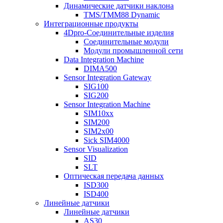
Динамические датчики наклона
TMS/TMM88 Dynamic
Интеграционные продукты
4Dpro-Соединительные изделия
Соединительные модули
Модули промышленной сети
Data Integration Machine
DIMA500
Sensor Integration Gateway
SIG100
SIG200
Sensor Integration Machine
SIM10xx
SIM200
SIM2x00
Sick SIM4000
Sensor Visualization
SID
SLT
Оптическая передача данных
ISD300
ISD400
Линейные датчики
Линейные датчики
AS30