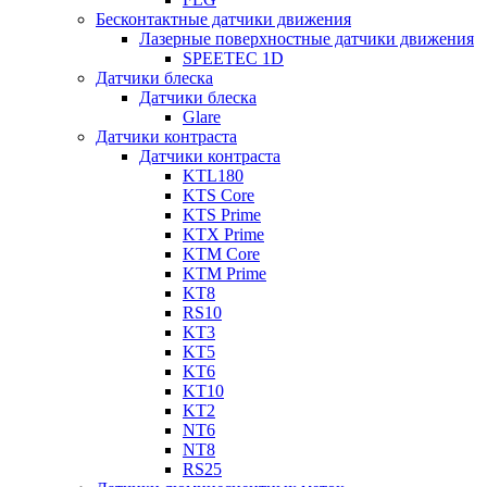
Бесконтактные датчики движения
Лазерные поверхностные датчики движения
SPEETEC 1D
Датчики блеска
Датчики блеска
Glare
Датчики контраста
Датчики контраста
KTL180
KTS Core
KTS Prime
KTX Prime
KTM Core
KTM Prime
KT8
RS10
KT3
KT5
KT6
KT10
KT2
NT6
NT8
RS25