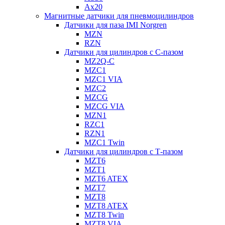
Ax20
Магнитные датчики для пневмоцилиндров
Датчики для паза IMI Norgren
MZN
RZN
Датчики для цилиндров с С-пазом
MZ2Q-C
MZC1
MZC1 VIA
MZC2
MZCG
MZCG VIA
MZN1
RZC1
RZN1
MZC1 Twin
Датчики для цилиндров с Т-пазом
MZT6
MZT1
MZT6 ATEX
MZT7
MZT8
MZT8 ATEX
MZT8 Twin
MZT8 VIA