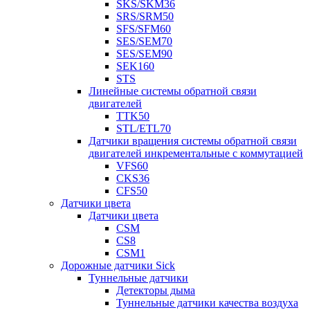
SKS/SKM36
SRS/SRM50
SFS/SFM60
SES/SEM70
SES/SEM90
SEK160
STS
Линейные системы обратной связи
двигателей
TTK50
STL/ETL70
Датчики вращения системы обратной связи
двигателей инкрементальные с коммутацией
VFS60
CKS36
CFS50
Датчики цвета
Датчики цвета
CSM
CS8
CSM1
Дорожные датчики Sick
Туннельные датчики
Детекторы дыма
Туннельные датчики качества воздуха