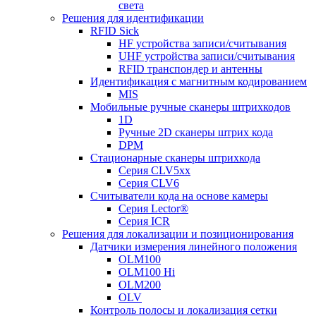
света
Решения для идентификации
RFID Sick
HF устройства записи/считывания
UHF устройства записи/считывания
RFID транспондер и антенны
Идентификация с магнитным кодированием
MIS
Мобильные ручные сканеры штрихкодов
1D
Ручные 2D сканеры штрих кода
DPM
Стационарные сканеры штрихкода
Серия CLV5xx
Серия CLV6
Считыватели кода на основе камеры
Серия Lector®
Серия ICR
Решения для локализации и позиционирования
Датчики измерения линейного положения
OLM100
OLM100 Hi
OLM200
OLV
Контроль полосы и локализация сетки