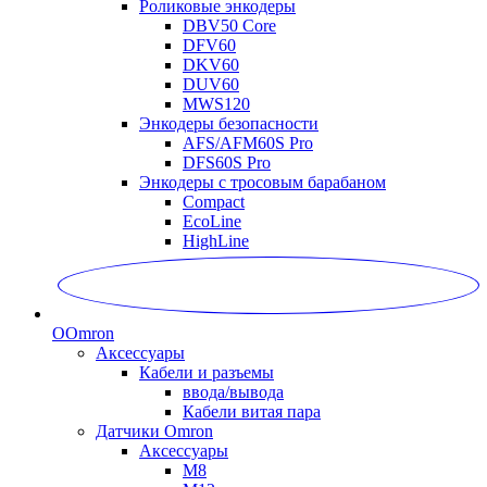
Роликовые энкодеры
DBV50 Core
DFV60
DKV60
DUV60
MWS120
Энкодеры безопасности
AFS/AFM60S Pro
DFS60S Pro
Энкодеры с тросовым барабаном
Compact
EcoLine
HighLine
O
Omron
Аксессуары
Кабели и разъемы
ввода/вывода
Кабели витая пара
Датчики Omron
Аксессуары
M8