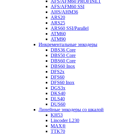
AFS/AFM60 PROFINET
AFS/AFM60 SSI
AHS/AHM36
ARS20
ARS25
ARS60 SSI/Parallel
ATM60
ATM90
Инкрементальные энкодеры
DBS36 Core
DBS50 Core
DBS60 Core
DBS60 Inox
DFS2x
DFS60
DFS60 Inox
DGS3x
DKS40
DLS40
DUS60
Линейные энкодеры со шкалой
KH53
Lincoder L230
MAX®
TTK70