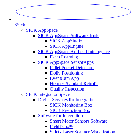
S
Sick
SICK AppSpace
SICK AppSpace Software Tools
SICK AppStudio
SICK AppEngine
SICK AppSpace Artificial Intelligence
Deep Learning
SICK AppSpace SensorApps
Pallet Pocket Detection
Dolly Positioning
EventCam App
Hermes Standard Retrofit
Quality Inspection
SICK IntegrationSpace
Digital Services for Integration
SICK Monitoring Box
SICK Prediction Box
Software for Integration
Smart Motor Sensors Software
FieldEcho®
Safety Laser Scanner Visualization