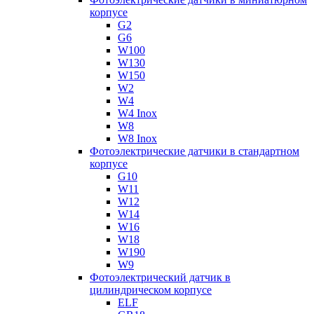
корпусе
G2
G6
W100
W130
W150
W2
W4
W4 Inox
W8
W8 Inox
Фотоэлектрические датчики в стандартном
корпусе
G10
W11
W12
W14
W16
W18
W190
W9
Фотоэлектрический датчик в
цилиндрическом корпусе
ELF