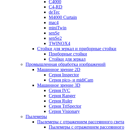
C4000
C4-RD
deTec
M4000 Curtain
mac4
miniTwin
senSe
senSe2
TWINOX4
Стойки для зеркал и приборные стойки
Приборные стойки
Стойки для зеркал
Промышленная обработка изображений
Машинное зрение 2D
Серия Inspector
Серия pico- и midiCam
Машинное зрение 3D
Серия IVC
Серия Ranger
Серия Ruler
Серия TriSpector
Серия Visionary
Пылемеры
Пылемеры с отражением рассеянного света
Пылемеры с отражением рассеянного