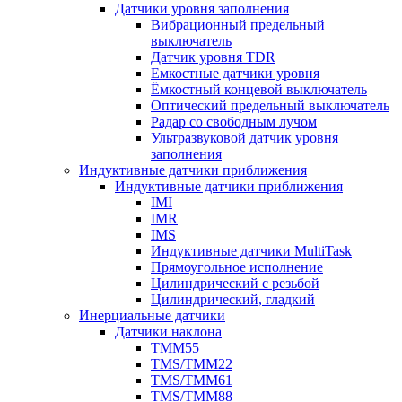
Датчики уровня заполнения
Вибрационный предельный
выключатель
Датчик уровня TDR
Емкостные датчики уровня
Ёмкостный концевой выключатель
Оптический предельный выключатель
Радар со свободным лучом
Ультразвуковой датчик уровня
заполнения
Индуктивные датчики приближения
Индуктивные датчики приближения
IMI
IMR
IMS
Индуктивные датчики MultiTask
Прямоугольное исполнение
Цилиндрический с резьбой
Цилиндрический, гладкий
Инерциальные датчики
Датчики наклона
TMM55
TMS/TMM22
TMS/TMM61
TMS/TMM88