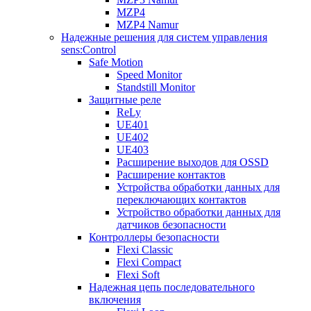
MZP4
MZP4 Namur
Надежные решения для систем управления
sens:Control
Safe Motion
Speed Monitor
Standstill Monitor
Защитные реле
ReLy
UE401
UE402
UE403
Расширение выходов для OSSD
Расширение контактов
Устройства обработки данных для
переключающих контактов
Устройство обработки данных для
датчиков безопасности
Контроллеры безопасности
Flexi Classic
Flexi Compact
Flexi Soft
Надежная цепь последовательного
включения