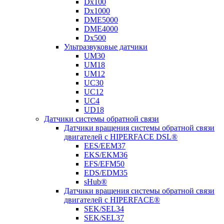
Dx100
Dx1000
DME5000
DME4000
Dx500
Ультразвуковые датчики
UM30
UM18
UM12
UC30
UC12
UC4
UD18
Датчики системы обратной связи
Датчики вращения системы обратной связи
двигателей с HIPERFACE DSL®
EES/EEM37
EKS/EKM36
EFS/EFM50
EDS/EDM35
sHub®
Датчики вращения системы обратной связи
двигателей с HIPERFACE®
SEK/SEL34
SEK/SEL37