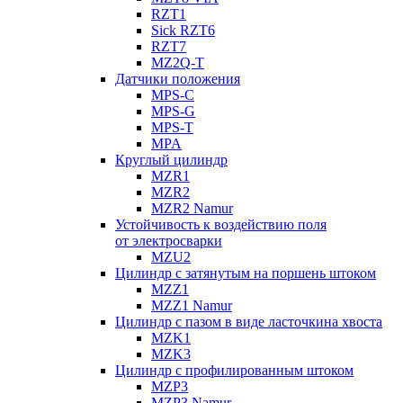
RZT1
Sick RZT6
RZT7
MZ2Q-T
Датчики положения
MPS-C
MPS-G
MPS-T
MPA
Круглый цилиндр
MZR1
MZR2
MZR2 Namur
Устойчивость к воздействию поля
от электросварки
MZU2
Цилиндр с затянутым на поршень штоком
MZZ1
MZZ1 Namur
Цилиндр с пазом в виде ласточкина хвоста
MZK1
MZK3
Цилиндр с профилированным штоком
MZP3
MZP3 Namur