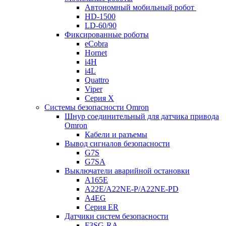
Автономный мобильный робот
HD-1500
LD-60/90
Фиксированные роботы
eCobra
Hornet
i4H
i4L
Quattro
Viper
Серия X
Системы безопасности Omron
Шнур соединительный для датчика привода
Omron
Кабели и разъемы
Вывод сигналов безопасности
G7S
G7SA
Выключатели аварийной остановки
A165E
A22E/A22NE-P/A22NE-PD
A4EG
Серия ER
Датчики систем безопасности
F3SG-RA