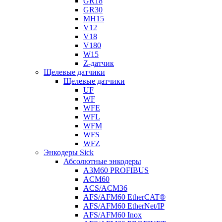
GR18
GR30
MH15
V12
V18
V180
W15
Z-датчик
Щелевые датчики
Щелевые датчики
UF
WF
WFE
WFL
WFM
WFS
WFZ
Энкодеры Sick
Абсолютные энкодеры
A3M60 PROFIBUS
ACM60
ACS/ACM36
AFS/AFM60 EtherCAT®
AFS/AFM60 EtherNet/IP
AFS/AFM60 Inox