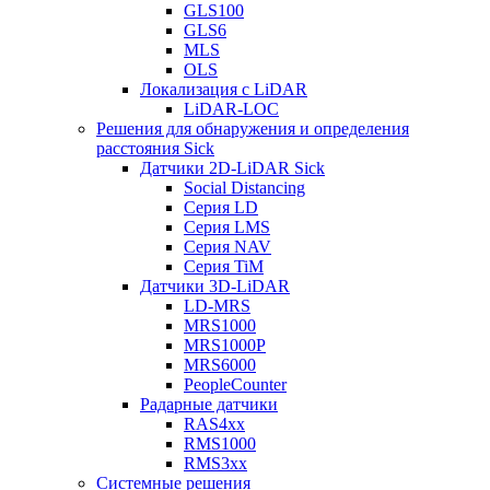
GLS100
GLS6
MLS
OLS
Локализация с LiDAR
LiDAR-LOC
Решения для обнаружения и определения
расстояния Sick
Датчики 2D-LiDAR Sick
Social Distancing
Серия LD
Серия LMS
Серия NAV
Серия TiM
Датчики 3D-LiDAR
LD-MRS
MRS1000
MRS1000P
MRS6000
PeopleCounter
Радарные датчики
RAS4xx
RMS1000
RMS3xx
Системные решения