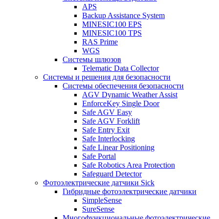
APS
Backup Assistance System
MINESIC100 EPS
MINESIC100 TPS
RAS Prime
WGS
Системы шлюзов
Telematic Data Collector
Системы и решения для безопасности
Системы обеспечения безопасности
AGV Dynamic Weather Assist
EnforceKey Single Door
Safe AGV Easy
Safe AGV Forklift
Safe Entry Exit
Safe Interlocking
Safe Linear Positioning
Safe Portal
Safe Robotics Area Protection
Safeguard Detector
Фотоэлектрические датчики Sick
Гибридные фотоэлектрические датчики
SimpleSense
SureSense
Многофункциональные фотоэлектрические