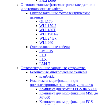
Flexi Loop
Оптоволоконные фотоэлектрические датчики
и оптоволоконные кабели
Оптоволоконные фотоэлектрические
датчики
GLL170
WLL170-2
WLL180T
WLL190T-2
WLL24 Ex
WLL260
Оптоволоконные кабели
LBS/LIS
LL3
LLX
LM/LT
Оптоэлектронные защитные устройства
Безопасные многолучевые сканеры
scanGrid2
Комплекты модификации для
оптоэлектронных защитных устройств
Комплект для замены FGS на S3000
Комплект для модификации MSL до
M4000
Комплект для модификации FGS