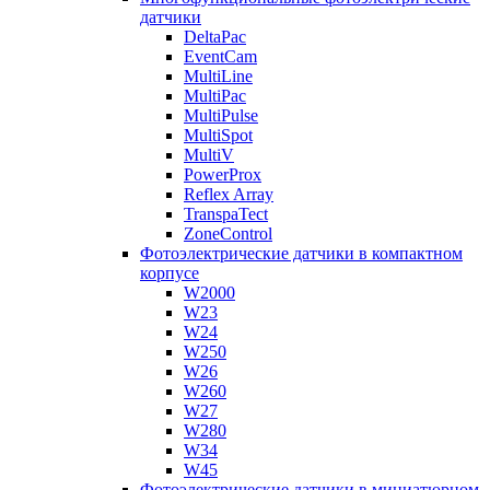
датчики
DeltaPac
EventCam
MultiLine
MultiPac
MultiPulse
MultiSpot
MultiV
PowerProx
Reflex Array
TranspaTect
ZoneControl
Фотоэлектрические датчики в компактном
корпусе
W2000
W23
W24
W250
W26
W260
W27
W280
W34
W45
Фотоэлектрические датчики в миниатюрном