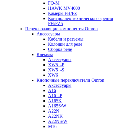
FQ-M
HAWK MV4000
Камеры FH/FZ
Контроллер технического зрения
FH/FZ5
Переключающие компоненты Omron
Аксессуары
Кабели и разъемы
Колодки для реле
Сборка реле
Клеммы
Аксессуары
XW5_-P
XW5_-S
XW6
Кнопочные переключатели Omron
Аксессуары
A16
A16_-P
A165K
A165S/W
A22N
A22NK
A22NS/W
M16