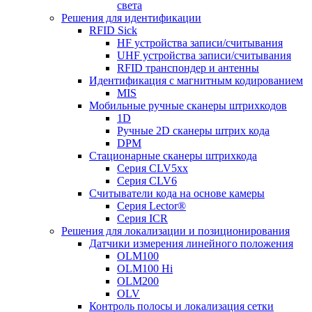
света
Решения для идентификации
RFID Sick
HF устройства записи/считывания
UHF устройства записи/считывания
RFID транспондер и антенны
Идентификация с магнитным кодированием
MIS
Мобильные ручные сканеры штрихкодов
1D
Ручные 2D сканеры штрих кода
DPM
Стационарные сканеры штрихкода
Серия CLV5xx
Серия CLV6
Считыватели кода на основе камеры
Серия Lector®
Серия ICR
Решения для локализации и позиционирования
Датчики измерения линейного положения
OLM100
OLM100 Hi
OLM200
OLV
Контроль полосы и локализация сетки