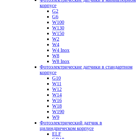
корпусе
G2
G6
W100
W130
W150
W2
W4
W4 Inox
W8
W8 Inox
Фотоэлектрические датчики в стандартном
корпусе
G10
W11
W12
W14
W16
W18
W190
W9
Фотоэлектрический датчик в
цилиндрическом корпусе
ELF