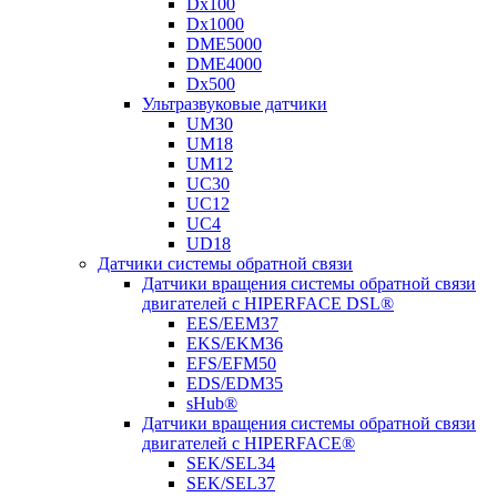
Dx100
Dx1000
DME5000
DME4000
Dx500
Ультразвуковые датчики
UM30
UM18
UM12
UC30
UC12
UC4
UD18
Датчики системы обратной связи
Датчики вращения системы обратной связи
двигателей с HIPERFACE DSL®
EES/EEM37
EKS/EKM36
EFS/EFM50
EDS/EDM35
sHub®
Датчики вращения системы обратной связи
двигателей с HIPERFACE®
SEK/SEL34
SEK/SEL37