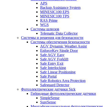
APS
Backup Assistance System
MINESIC100 EPS
MINESIC100 TPS
RAS Prime
WGS
Системы шлюзов
Telematic Data Collector
Системы и решения для безопасности
Системы обеспечения безопасности
AGV Dynamic Weather Assist
EnforceKey Single Door
Safe AGV Easy
Safe AGV Forklift
Safe Entry Exit
Safe Interlocking
Safe Linear Positioning
Safe Portal
Safe Robotics Area Protection
Safeguard Detector
Фотоэлектрические датчики Sick
Гибридные фотоэлектрические датчики
SimpleSense
SureSense
Многофункциональные фотоэлектрические