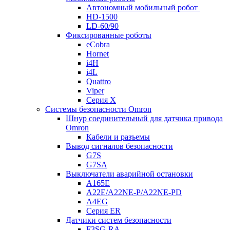
Автономный мобильный робот
HD-1500
LD-60/90
Фиксированные роботы
eCobra
Hornet
i4H
i4L
Quattro
Viper
Серия X
Системы безопасности Omron
Шнур соединительный для датчика привода
Omron
Кабели и разъемы
Вывод сигналов безопасности
G7S
G7SA
Выключатели аварийной остановки
A165E
A22E/A22NE-P/A22NE-PD
A4EG
Серия ER
Датчики систем безопасности
F3SG-RA