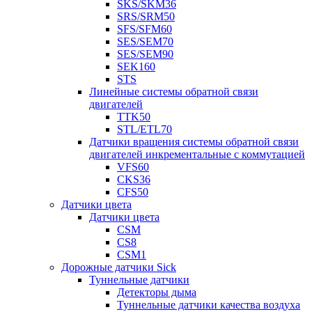
SKS/SKM36
SRS/SRM50
SFS/SFM60
SES/SEM70
SES/SEM90
SEK160
STS
Линейные системы обратной связи
двигателей
TTK50
STL/ETL70
Датчики вращения системы обратной связи
двигателей инкрементальные с коммутацией
VFS60
CKS36
CFS50
Датчики цвета
Датчики цвета
CSM
CS8
CSM1
Дорожные датчики Sick
Туннельные датчики
Детекторы дыма
Туннельные датчики качества воздуха