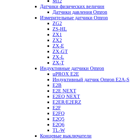
M12
Датчики физических величин
Датчики давления Omron
Измерительные датчики Omron
ZG2
ZS-HL
ZX1
ZX2
ZX-E
ZX-GT
ZX-L
ZX-T
Индуктивные датчики Omron
µPROX E2E
Индуктивный датчик Omron E2A-S
E2B
E2E NEXT
E2EQ NEXT
E2ER/E2ERZ
E2F
E2FQ
E2Q5
E2Q6
TL-W
Концевые выключатели