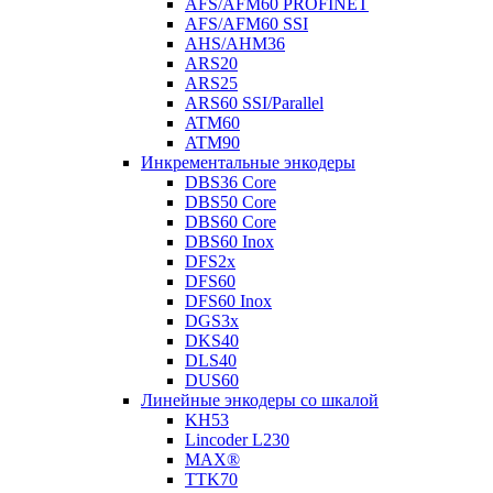
AFS/AFM60 PROFINET
AFS/AFM60 SSI
AHS/AHM36
ARS20
ARS25
ARS60 SSI/Parallel
ATM60
ATM90
Инкрементальные энкодеры
DBS36 Core
DBS50 Core
DBS60 Core
DBS60 Inox
DFS2x
DFS60
DFS60 Inox
DGS3x
DKS40
DLS40
DUS60
Линейные энкодеры со шкалой
KH53
Lincoder L230
MAX®
TTK70