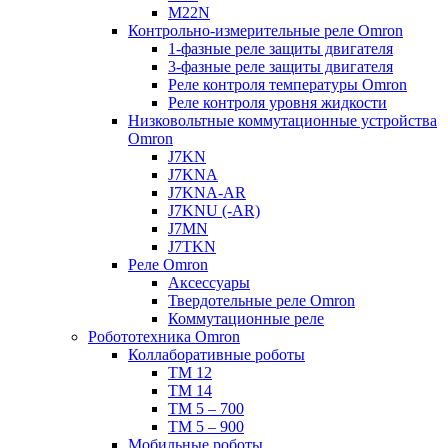
M22N
Контрольно-измерительные реле Omron
1-фазные реле защиты двигателя
3-фазные реле защиты двигателя
Реле контроля температуры Omron
Реле контроля уровня жидкости
Низковольтные коммутационные устройства
Omron
J7KN
J7KNA
J7KNA-AR
J7KNU (-AR)
J7MN
J7TKN
Реле Omron
Аксессуары
Твердотельные реле Omron
Коммутационные реле
Робототехника Omron
Коллаборативные роботы
TM 12
TM 14
TM 5 – 700
TM 5 – 900
Мобильные роботы