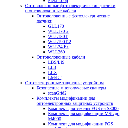
Flexi Loop
Оптоволоконные фотоэлектрические датчики
и оптоволоконные кабели
Оптоволоконные фотоэлектрические
датчики
GLL170
WLL170-2
WLL180T
WLL190T-2
WLL24 Ex
WLL260
Оптоволоконные кабели
LBS/LIS
LL3
LLX
LM/LT
Оптоэлектронные защитные устройства
Безопасные многолучевые сканеры
scanGrid2
Комплекты модификации для
оптоэлектронных защитных устройств
Комплект для замены FGS на S3000
Комплект для модификации MSL до
M4000
Комплект для модификации FGS