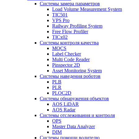
Системы замера параметров
Load Volume Measurement System
TIC501
VPS Pro
Railway Profiling System
Free Flow Profiler
TICx02
Системы контроля качества
MQCS
Label Checker
Multi Code Reader
Pinspector 2D
Asset Monitoring System
Системы наведения роботов
PLB
PLR
PLOC2D
Системы обнаружения объектов
AOS LiDAR
AOS Radar
Системы отслеживания и контроля
OPS
Master Data Analyzer
DIM
Системы помощи водителю