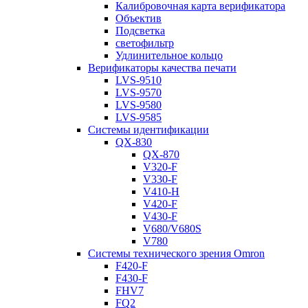
Калибровочная карта верификатора
Объектив
Подсветка
светофильтр
Удлинительное кольцо
Верификаторы качества печати
LVS-9510
LVS-9570
LVS-9580
LVS-9585
Системы идентификации
QX-830
QX-870
V320-F
V330-F
V410-H
V420-F
V430-F
V680/V680S
V780
Системы технического зрения Omron
F420-F
F430-F
FHV7
FQ2