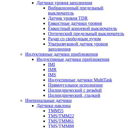
Датчики уровня заполнения
Вибрационный предельный
выключатель
Датчик уровня TDR
Емкостные датчики уровня
Ёмкостный концевой выключатель
Оптический предельный выключатель
Радар со свободным лучом
Ультразвуковой датчик уровня
заполнения
Индуктивные датчики приближения
Индуктивные датчики приближения
IMI
IMR
IMS
Индуктивные датчики MultiTask
Прямоугольное исполнение
Цилиндрический с резьбой
Цилиндрический, гладкий
Инерциальные датчики
Датчики наклона
TMM55
TMS/TMM22
TMS/TMM61
TMS/TMM88