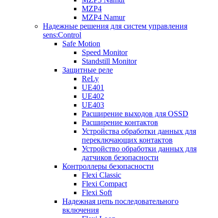
MZP4
MZP4 Namur
Надежные решения для систем управления
sens:Control
Safe Motion
Speed Monitor
Standstill Monitor
Защитные реле
ReLy
UE401
UE402
UE403
Расширение выходов для OSSD
Расширение контактов
Устройства обработки данных для
переключающих контактов
Устройство обработки данных для
датчиков безопасности
Контроллеры безопасности
Flexi Classic
Flexi Compact
Flexi Soft
Надежная цепь последовательного
включения