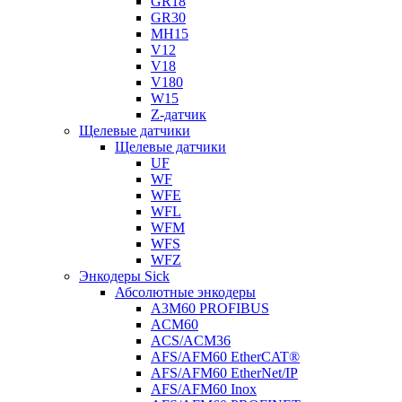
GR18
GR30
MH15
V12
V18
V180
W15
Z-датчик
Щелевые датчики
Щелевые датчики
UF
WF
WFE
WFL
WFM
WFS
WFZ
Энкодеры Sick
Абсолютные энкодеры
A3M60 PROFIBUS
ACM60
ACS/ACM36
AFS/AFM60 EtherCAT®
AFS/AFM60 EtherNet/IP
AFS/AFM60 Inox