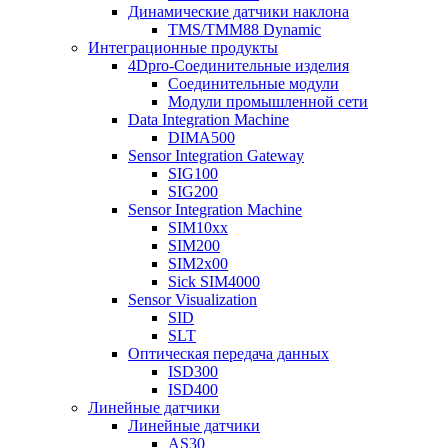
Динамические датчики наклона
TMS/TMM88 Dynamic
Интеграционные продукты
4Dpro-Соединительные изделия
Соединительные модули
Модули промышленной сети
Data Integration Machine
DIMA500
Sensor Integration Gateway
SIG100
SIG200
Sensor Integration Machine
SIM10xx
SIM200
SIM2x00
Sick SIM4000
Sensor Visualization
SID
SLT
Оптическая передача данных
ISD300
ISD400
Линейные датчики
Линейные датчики
AS30