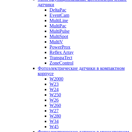
датчики
DeltaPac
EventCam
MultiLine
MultiPac
MultiPulse
MultiSpot
MultiV
PowerProx
Reflex Array
TranspaTect
ZoneControl
Фотоэлектрические датчики в компактном
корпусе
W2000
W23
W24
W250
W26
W260
W27
W280
W34
W45
Фотоэлектрические датчики в миниатюрном