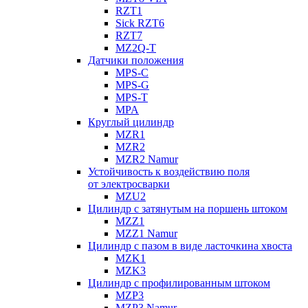
RZT1
Sick RZT6
RZT7
MZ2Q-T
Датчики положения
MPS-C
MPS-G
MPS-T
MPA
Круглый цилиндр
MZR1
MZR2
MZR2 Namur
Устойчивость к воздействию поля
от электросварки
MZU2
Цилиндр с затянутым на поршень штоком
MZZ1
MZZ1 Namur
Цилиндр с пазом в виде ласточкина хвоста
MZK1
MZK3
Цилиндр с профилированным штоком
MZP3
MZP3 Namur