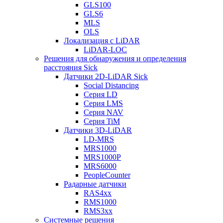
GLS100
GLS6
MLS
OLS
Локализация с LiDAR
LiDAR-LOC
Решения для обнаружения и определения
расстояния Sick
Датчики 2D-LiDAR Sick
Social Distancing
Серия LD
Серия LMS
Серия NAV
Серия TiM
Датчики 3D-LiDAR
LD-MRS
MRS1000
MRS1000P
MRS6000
PeopleCounter
Радарные датчики
RAS4xx
RMS1000
RMS3xx
Системные решения