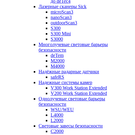
до deTec4
Лазерные сканеры Sick
microScan3
nanoScan3
outdoorScan3
S300
S300 Mini
S3000
Многолучевые световые барьеры
безопасности
deTem
M2000
M4000
Надёжные радарные датчики
safeRS
Надежные системы камер
V300 Work Station Extended
V200 Work Station Extended
Однолучевые световые барьеры
безопасности
WSU/WEU
L4000
L2000
Световые завесы безопасности
C2000