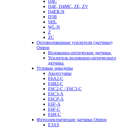
D4C
D4E, D4MC, ZE, ZV
D4ER-N
D5B
SHL
WL-N
Z
ZC
Оптоволоконные усилители (датчики)
Omron
Волоконно-оптические датчики
Усилитель волоконно-оптического
датчика
Угловые энкодеры
Аксессуары
E6A2-C
E6B2-C
E6C2-C / E6C3-C
E6C3-A
E6CP-A
E6F-A
E6F-C
E6H-C
Фотоэлектрические датчики Omron
E3AS