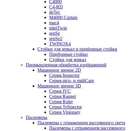
C4000
C4-RD
deTec
M4000 Curtain
mac4
miniTwin
senSe
senSe2
TWINOX4
Стойки для зеркал и приборные стойки
Приборные стойки
Стойки для зеркал
Промышленная обработка изображений
Машинное зрение 2D
Серия Inspector
Серия pico- и midiCam
Машинное зрение 3D
Серия IVC
Серия Ranger
Серия Ruler
Серия TriSpector
Серия Visionary
Пылемеры
Пылемеры с отражением рассеянного света
Пылемеры с отражением рассеянного