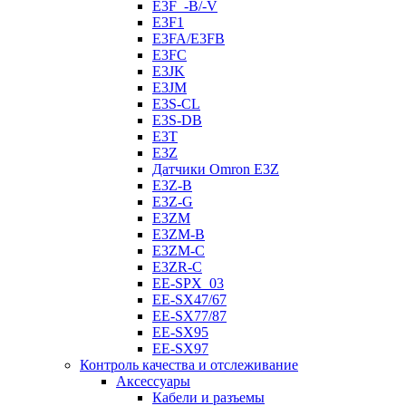
E3F_-B/-V
E3F1
E3FA/E3FB
E3FC
E3JK
E3JM
E3S-CL
E3S-DB
E3T
E3Z
Датчики Omron E3Z
E3Z-B
E3Z-G
E3ZM
E3ZM-B
E3ZM-C
E3ZR-C
EE-SPX_03
EE-SX47/67
EE-SX77/87
EE-SX95
EE-SX97
Контроль качества и отслеживание
Аксессуары
Кабели и разъемы