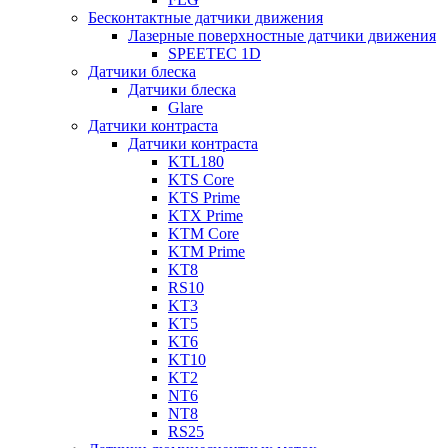
Бесконтактные датчики движения
Лазерные поверхностные датчики движения
SPEETEC 1D
Датчики блеска
Датчики блеска
Glare
Датчики контраста
Датчики контраста
KTL180
KTS Core
KTS Prime
KTX Prime
KTM Core
KTM Prime
KT8
RS10
KT3
KT5
KT6
KT10
KT2
NT6
NT8
RS25