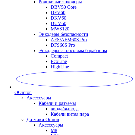
Роликовые энкодеры
DBV50 Core
DFV60
DKV60
DUV60
MWS120
Энкодеры безопасности
AFS/AFM60S Pro
DFS60S Pro
Энкодеры с тросовым барабаном
Compact
EcoLine
HighLine
O
Omron
Аксессуары
Кабели и разъемы
ввода/вывода
Кабели витая пара
Датчики Omron
Аксессуары
M8