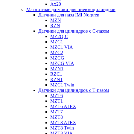
Ax20
Магнитные датчики для пневмоцилиндров
Датчики для паза IMI Norgren
MZN
RZN
Датчики для цилиндров с С-пазом
MZ2Q-C
MZC1
MZC1 VIA
MZC2
MZCG
MZCG VIA
MZN1
RZC1
RZN1
MZC1 Twin
Датчики для цилиндров с Т-пазом
MZT6
MZT1
MZT6 ATEX
MZT7
MZT8
MZT8 ATEX
MZT8 Twin
MZT8 VIA