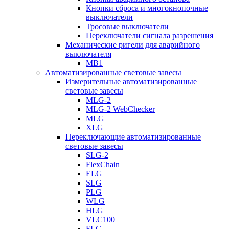
Кнопки сброса и многокнопочные
выключатели
Тросовые выключатели
Переключатели сигнала разрешения
Механические ригели для аварийного
выключателя
MB1
Автоматизированные световые завесы
Измерительные автоматизированные
световые завесы
MLG-2
MLG-2 WebChecker
MLG
XLG
Переключающие автоматизированные
световые завесы
SLG-2
FlexChain
ELG
SLG
PLG
WLG
HLG
VLC100
FLG