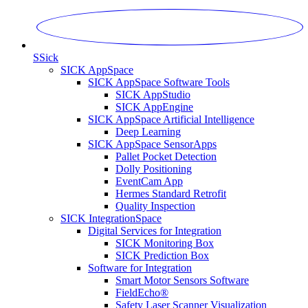
S
Sick
SICK AppSpace
SICK AppSpace Software Tools
SICK AppStudio
SICK AppEngine
SICK AppSpace Artificial Intelligence
Deep Learning
SICK AppSpace SensorApps
Pallet Pocket Detection
Dolly Positioning
EventCam App
Hermes Standard Retrofit
Quality Inspection
SICK IntegrationSpace
Digital Services for Integration
SICK Monitoring Box
SICK Prediction Box
Software for Integration
Smart Motor Sensors Software
FieldEcho®
Safety Laser Scanner Visualization