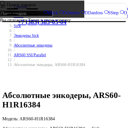
Поиск товаров
Главная
/
S
Sick
O
Omron
D
Danfoss
S
Step
O
Brand
Вы отложили
Товар
в свою корзину.
/
+7 (383) 383-05-04
Sick
/
Энкодеры Sick
/
Абсолютные энкодеры
/
ARS60 SSI/Parallel
/
Абсолютные энкодеры, ARS60-H1R16384
Абсолютные энкодеры, ARS60-
H1R16384
Модель:
ARS60-H1R16384