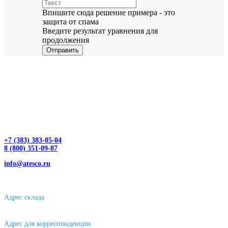
Впишите сюда решение примера - это
защита от спама
Введите результат уравнения для
продолжения
Отправить
+7 (383) 383-05-04
8 (800) 351-09-87
info@atesco.ru
630032, г. Новосибирск, мкр. Горский 66, 2 этаж, оф. 2.28/2
Адрес склада
630088, г. Новосибирске, ул. Петухова, 63/4, ворота 16
Адрес для корреспонденции