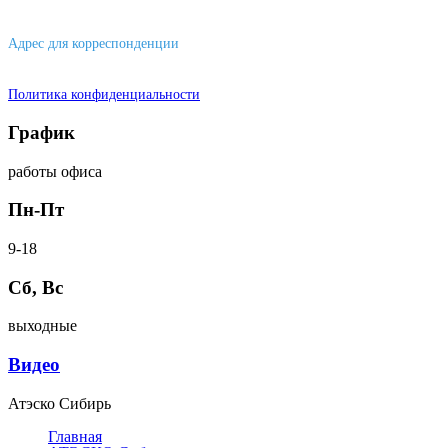
656043, г. Барнаул, ул. Короленко, д. 105
Адрес для корреспонденции
644007, г. Омск, ул. Фрунзе, д. 101
Политика конфиденциальности
График
работы офиса
Пн-Пт
9-18
Сб, Вс
выходные
Видео
Атэско Сибирь
Главная