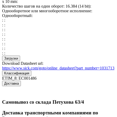
x 10 mm:
Количество шагов на один оборот: 16.384 (14 bit):
Однооборотное или многооборотное исполнение:
Однооборотный:
: :
: :
: :
: :
: :
: :
: :
: :
Загрузки
Download Datasheet url:
https://www.sick.com/goto/online_datasheet?part_number=1031713
Классификация
ETIM_8:
EC001486
Доставка
Самовывоз со склада Петухова 63/4
Доставка транспортными компаниями по