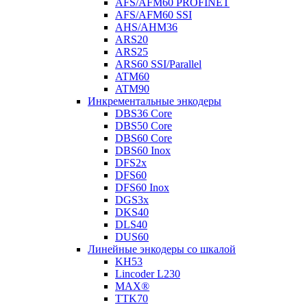
AFS/AFM60 PROFINET
AFS/AFM60 SSI
AHS/AHM36
ARS20
ARS25
ARS60 SSI/Parallel
ATM60
ATM90
Инкрементальные энкодеры
DBS36 Core
DBS50 Core
DBS60 Core
DBS60 Inox
DFS2x
DFS60
DFS60 Inox
DGS3x
DKS40
DLS40
DUS60
Линейные энкодеры со шкалой
KH53
Lincoder L230
MAX®
TTK70