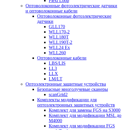
Flexi Loop
Оптоволоконные фотоэлектрические датчики
и оптоволоконные кабели
Оптоволоконные фотоэлектрические
датчики
GLL170
WLL170-2
WLL180T
WLL190T-2
WLL24 Ex
WLL260
Оптоволоконные кабели
LBS/LIS
LL3
LLX
LM/LT
Оптоэлектронные защитные устройства
Безопасные многолучевые сканеры
scanGrid2
Комплекты модификации для
оптоэлектронных защитных устройств
Комплект для замены FGS на S3000
Комплект для модификации MSL до
M4000
Комплект для модификации FGS