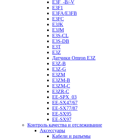
E3F_-B/-V
E3F1
E3FA/E3FB
E3FC
E3JK
E3JM
E3S-CL
E3S-DB
E3T
E3Z
Датчики Omron E3Z
E3Z-B
E3Z-G
E3ZM
E3ZM-B
E3ZM-C
E3ZR-C
EE-SPX_03
EE-SX47/67
EE-SX77/87
EE-SX95
EE-SX97
Контроль качества и отслеживание
Аксессуары
Кабели и разъемы