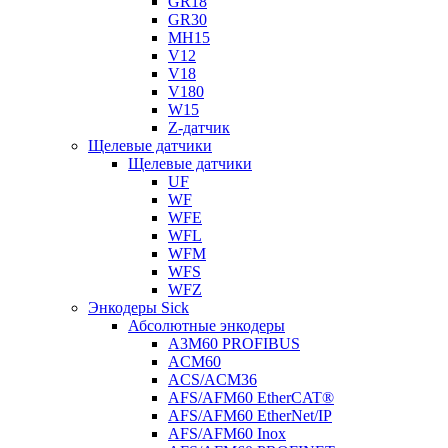
GR18
GR30
MH15
V12
V18
V180
W15
Z-датчик
Щелевые датчики
Щелевые датчики
UF
WF
WFE
WFL
WFM
WFS
WFZ
Энкодеры Sick
Абсолютные энкодеры
A3M60 PROFIBUS
ACM60
ACS/ACM36
AFS/AFM60 EtherCAT®
AFS/AFM60 EtherNet/IP
AFS/AFM60 Inox