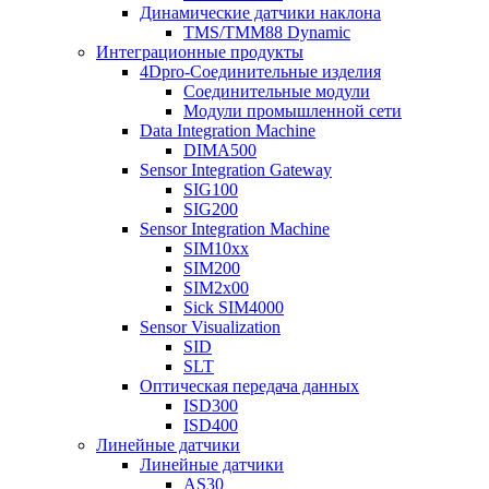
Динамические датчики наклона
TMS/TMM88 Dynamic
Интеграционные продукты
4Dpro-Соединительные изделия
Соединительные модули
Модули промышленной сети
Data Integration Machine
DIMA500
Sensor Integration Gateway
SIG100
SIG200
Sensor Integration Machine
SIM10xx
SIM200
SIM2x00
Sick SIM4000
Sensor Visualization
SID
SLT
Оптическая передача данных
ISD300
ISD400
Линейные датчики
Линейные датчики
AS30