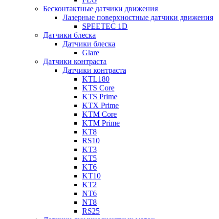
Бесконтактные датчики движения
Лазерные поверхностные датчики движения
SPEETEC 1D
Датчики блеска
Датчики блеска
Glare
Датчики контраста
Датчики контраста
KTL180
KTS Core
KTS Prime
KTX Prime
KTM Core
KTM Prime
KT8
RS10
KT3
KT5
KT6
KT10
KT2
NT6
NT8
RS25