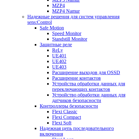
MZP4
MZP4 Namur
Надежные решения для систем управления
sens:Control
Safe Motion
Speed Monitor
Standstill Monitor
Защитные реле
ReLy
UE401
UE402
UE403
Расширение выходов для OSSD
Расширение контактов
Устройства обработки данных для
переключающих контактов
Устройство обработки данных для
датчиков безопасности
Контроллеры безопасности
Flexi Classic
Flexi Compact
Flexi Soft
Надежная цепь последовательного
включения