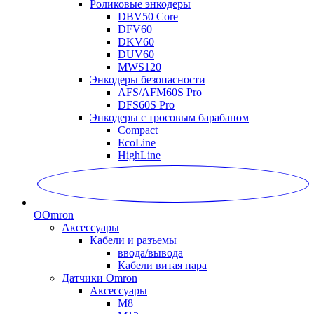
Роликовые энкодеры
DBV50 Core
DFV60
DKV60
DUV60
MWS120
Энкодеры безопасности
AFS/AFM60S Pro
DFS60S Pro
Энкодеры с тросовым барабаном
Compact
EcoLine
HighLine
O
Omron
Аксессуары
Кабели и разъемы
ввода/вывода
Кабели витая пара
Датчики Omron
Аксессуары
M8