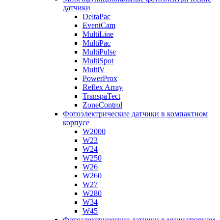
датчики
DeltaPac
EventCam
MultiLine
MultiPac
MultiPulse
MultiSpot
MultiV
PowerProx
Reflex Array
TranspaTect
ZoneControl
Фотоэлектрические датчики в компактном
корпусе
W2000
W23
W24
W250
W26
W260
W27
W280
W34
W45
Фотоэлектрические датчики в миниатюрном