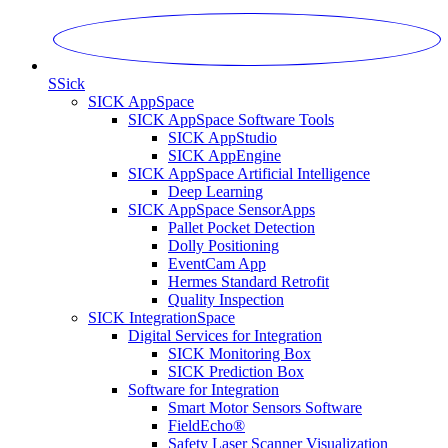
S
Sick
SICK AppSpace
SICK AppSpace Software Tools
SICK AppStudio
SICK AppEngine
SICK AppSpace Artificial Intelligence
Deep Learning
SICK AppSpace SensorApps
Pallet Pocket Detection
Dolly Positioning
EventCam App
Hermes Standard Retrofit
Quality Inspection
SICK IntegrationSpace
Digital Services for Integration
SICK Monitoring Box
SICK Prediction Box
Software for Integration
Smart Motor Sensors Software
FieldEcho®
Safety Laser Scanner Visualization