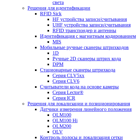
света
Решения для идентификации
RFID Sick
HF устройства записи/считывания
UHF устройства записи/считывания
RFID транспондер и антенны
Идентификация с магнитным кодированием
MIS
Мобильные ручные сканеры штрихкодов
1D
Ручные 2D сканеры штрих кода
DPM
Стационарные сканеры штрихкода
Серия CLV5xx
Серия CLV6
Считыватели кода на основе камеры
Серия Lector®
Серия ICR
Решения для локализации и позиционирования
Датчики измерения линейного положения
OLM100
OLM100 Hi
OLM200
OLV
Контроль полосы и локализация сетки