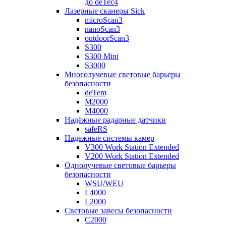
до deTec4
Лазерные сканеры Sick
microScan3
nanoScan3
outdoorScan3
S300
S300 Mini
S3000
Многолучевые световые барьеры
безопасности
deTem
M2000
M4000
Надёжные радарные датчики
safeRS
Надежные системы камер
V300 Work Station Extended
V200 Work Station Extended
Однолучевые световые барьеры
безопасности
WSU/WEU
L4000
L2000
Световые завесы безопасности
C2000