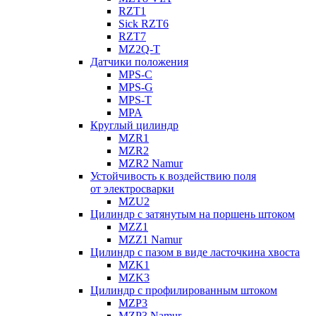
RZT1
Sick RZT6
RZT7
MZ2Q-T
Датчики положения
MPS-C
MPS-G
MPS-T
MPA
Круглый цилиндр
MZR1
MZR2
MZR2 Namur
Устойчивость к воздействию поля
от электросварки
MZU2
Цилиндр с затянутым на поршень штоком
MZZ1
MZZ1 Namur
Цилиндр с пазом в виде ласточкина хвоста
MZK1
MZK3
Цилиндр с профилированным штоком
MZP3
MZP3 Namur