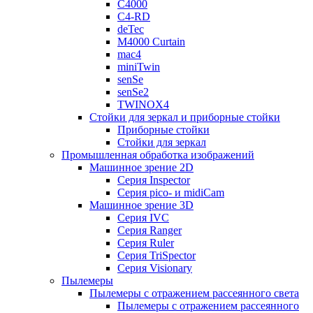
C4000
C4-RD
deTec
M4000 Curtain
mac4
miniTwin
senSe
senSe2
TWINOX4
Стойки для зеркал и приборные стойки
Приборные стойки
Стойки для зеркал
Промышленная обработка изображений
Машинное зрение 2D
Серия Inspector
Серия pico- и midiCam
Машинное зрение 3D
Серия IVC
Серия Ranger
Серия Ruler
Серия TriSpector
Серия Visionary
Пылемеры
Пылемеры с отражением рассеянного света
Пылемеры с отражением рассеянного