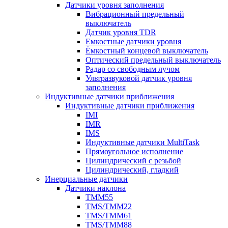
Датчики уровня заполнения
Вибрационный предельный
выключатель
Датчик уровня TDR
Емкостные датчики уровня
Ёмкостный концевой выключатель
Оптический предельный выключатель
Радар со свободным лучом
Ультразвуковой датчик уровня
заполнения
Индуктивные датчики приближения
Индуктивные датчики приближения
IMI
IMR
IMS
Индуктивные датчики MultiTask
Прямоугольное исполнение
Цилиндрический с резьбой
Цилиндрический, гладкий
Инерциальные датчики
Датчики наклона
TMM55
TMS/TMM22
TMS/TMM61
TMS/TMM88