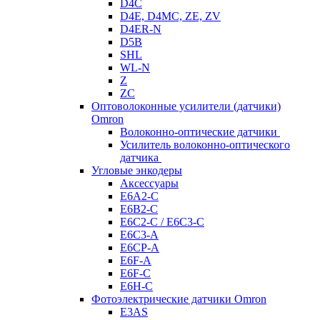
D4C
D4E, D4MC, ZE, ZV
D4ER-N
D5B
SHL
WL-N
Z
ZC
Оптоволоконные усилители (датчики)
Omron
Волоконно-оптические датчики
Усилитель волоконно-оптического
датчика
Угловые энкодеры
Аксессуары
E6A2-C
E6B2-C
E6C2-C / E6C3-C
E6C3-A
E6CP-A
E6F-A
E6F-C
E6H-C
Фотоэлектрические датчики Omron
E3AS