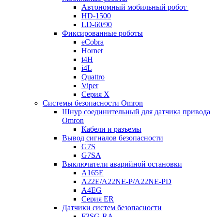
Автономный мобильный робот
HD-1500
LD-60/90
Фиксированные роботы
eCobra
Hornet
i4H
i4L
Quattro
Viper
Серия X
Системы безопасности Omron
Шнур соединительный для датчика привода
Omron
Кабели и разъемы
Вывод сигналов безопасности
G7S
G7SA
Выключатели аварийной остановки
A165E
A22E/A22NE-P/A22NE-PD
A4EG
Серия ER
Датчики систем безопасности
F3SG-RA