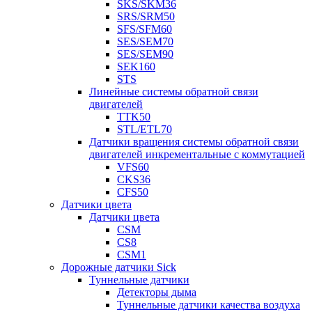
SKS/SKM36
SRS/SRM50
SFS/SFM60
SES/SEM70
SES/SEM90
SEK160
STS
Линейные системы обратной связи
двигателей
TTK50
STL/ETL70
Датчики вращения системы обратной связи
двигателей инкрементальные с коммутацией
VFS60
CKS36
CFS50
Датчики цвета
Датчики цвета
CSM
CS8
CSM1
Дорожные датчики Sick
Туннельные датчики
Детекторы дыма
Туннельные датчики качества воздуха