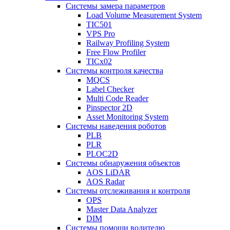
Системы замера параметров
Load Volume Measurement System
TIC501
VPS Pro
Railway Profiling System
Free Flow Profiler
TICx02
Системы контроля качества
MQCS
Label Checker
Multi Code Reader
Pinspector 2D
Asset Monitoring System
Системы наведения роботов
PLB
PLR
PLOC2D
Системы обнаружения объектов
AOS LiDAR
AOS Radar
Системы отслеживания и контроля
OPS
Master Data Analyzer
DIM
Системы помощи водителю