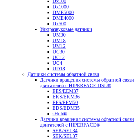
Dx100
Dx1000
DME5000
DME4000
Dx500
Ультразвуковые датчики
UM30
UM18
UM12
UC30
UC12
UC4
UD18
Датчики системы обратной связи
Датчики вращения системы обратной связи
двигателей с HIPERFACE DSL®
EES/EEM37
EKS/EKM36
EFS/EFM50
EDS/EDM35
sHub®
Датчики вращения системы обратной связи
двигателей с HIPERFACE®
SEK/SEL34
SEK/SEL37