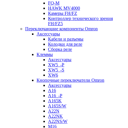
FQ-M
HAWK MV4000
Камеры FH/FZ
Контроллер технического зрения
FH/FZ5
Переключающие компоненты Omron
Аксессуары
Кабели и разъемы
Колодки для реле
Сборка реле
Клеммы
Аксессуары
XW5_-P
XW5_-S
XW6
Кнопочные переключатели Omron
Аксессуары
A16
A16_-P
A165K
A165S/W
A22N
A22NK
A22NS/W
M16