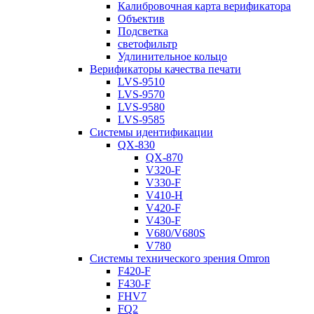
Калибровочная карта верификатора
Объектив
Подсветка
светофильтр
Удлинительное кольцо
Верификаторы качества печати
LVS-9510
LVS-9570
LVS-9580
LVS-9585
Системы идентификации
QX-830
QX-870
V320-F
V330-F
V410-H
V420-F
V430-F
V680/V680S
V780
Системы технического зрения Omron
F420-F
F430-F
FHV7
FQ2