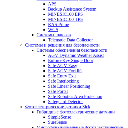
APS
Backup Assistance System
MINESIC100 EPS
MINESIC100 TPS
RAS Prime
WGS
Системы шлюзов
Telematic Data Collector
Системы и решения для безопасности
Системы обеспечения безопасности
AGV Dynamic Weather Assist
EnforceKey Single Door
Safe AGV Easy
Safe AGV Forklift
Safe Entry Exit
Safe Interlocking
Safe Linear Positioning
Safe Portal
Safe Robotics Area Protection
Safeguard Detector
Фотоэлектрические датчики Sick
Гибридные фотоэлектрические датчики
SimpleSense
SureSense
Многофункциональные фотоэлектрические