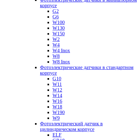
корпусе
G2
G6
W100
W130
W150
W2
W4
W4 Inox
W8
W8 Inox
Фотоэлектрические датчики в стандартном
корпусе
G10
W11
W12
W14
W16
W18
W190
W9
Фотоэлектрический датчик в
цилиндрическом корпусе
ELF