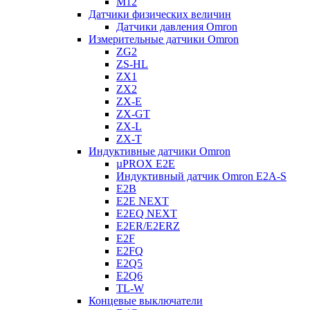
M12
Датчики физических величин
Датчики давления Omron
Измерительные датчики Omron
ZG2
ZS-HL
ZX1
ZX2
ZX-E
ZX-GT
ZX-L
ZX-T
Индуктивные датчики Omron
µPROX E2E
Индуктивный датчик Omron E2A-S
E2B
E2E NEXT
E2EQ NEXT
E2ER/E2ERZ
E2F
E2FQ
E2Q5
E2Q6
TL-W
Концевые выключатели