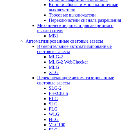
Кнопки сброса и многокнопочные
выключатели
Тросовые выключатели
Переключатели сигнала разрешения
Механические ригели для аварийного
выключателя
MB1
Автоматизированные световые завесы
Измерительные автоматизированные
световые завесы
MLG-2
MLG-2 WebChecker
MLG
XLG
Переключающие автоматизированные
световые завесы
SLG-2
FlexChain
ELG
SLG
PLG
WLG
HLG
VLC100
FLG