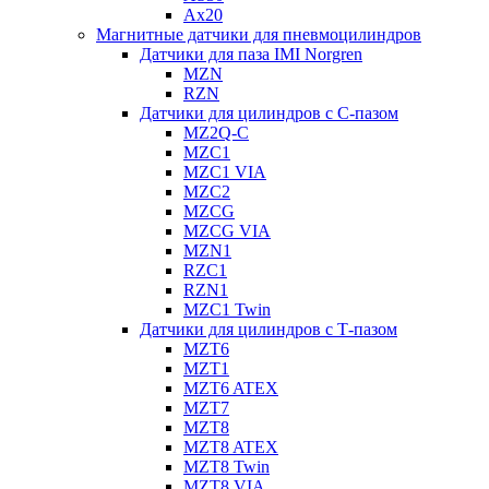
Ax20
Магнитные датчики для пневмоцилиндров
Датчики для паза IMI Norgren
MZN
RZN
Датчики для цилиндров с С-пазом
MZ2Q-C
MZC1
MZC1 VIA
MZC2
MZCG
MZCG VIA
MZN1
RZC1
RZN1
MZC1 Twin
Датчики для цилиндров с Т-пазом
MZT6
MZT1
MZT6 ATEX
MZT7
MZT8
MZT8 ATEX
MZT8 Twin
MZT8 VIA