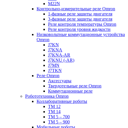
M22N
Контрольно-измерительные реле Omron
1-фазные реле защиты двигателя
3-фазные реле защиты двигателя
Реле контроля температуры Omron
Реле контроля уровня жидкости
Низковольтные коммутационные устройства
Omron
J7KN
J7KNA
J7KNA-AR
J7KNU (-AR)
J7MN
J7TKN
Реле Omron
Аксессуары
Твердотельные реле Omron
Коммутационные реле
Робототехника Omron
Коллаборативные роботы
TM 12
TM 14
TM 5 – 700
TM 5 – 900
Мобильные роботы