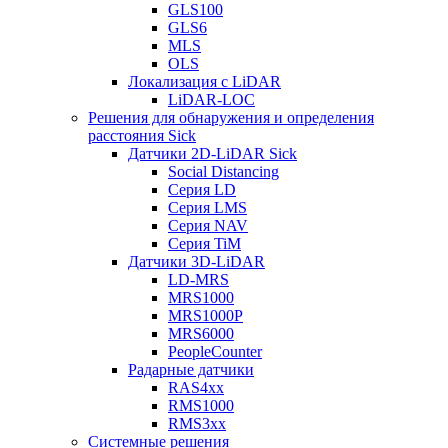
GLS100
GLS6
MLS
OLS
Локализация с LiDAR
LiDAR-LOC
Решения для обнаружения и определения
расстояния Sick
Датчики 2D-LiDAR Sick
Social Distancing
Серия LD
Серия LMS
Серия NAV
Серия TiM
Датчики 3D-LiDAR
LD-MRS
MRS1000
MRS1000P
MRS6000
PeopleCounter
Радарные датчики
RAS4xx
RMS1000
RMS3xx
Системные решения