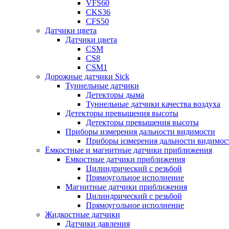
VFS60
CKS36
CFS50
Датчики цвета
Датчики цвета
CSM
CS8
CSM1
Дорожные датчики Sick
Туннельные датчики
Детекторы дыма
Туннельные датчики качества воздуха
Детекторы превышения высоты
Детекторы превышения высоты
Приборы измерения дальности видимости
Приборы измерения дальности видимос
Ёмкостные и магнитные датчики приближения
Емкостные датчики приближения
Цилиндрический с резьбой
Прямоугольное исполнение
Магнитные датчики приближения
Цилиндрический с резьбой
Прямоугольное исполнение
Жидкостные датчики
Датчики давления