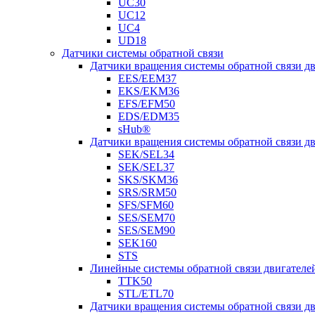
UC30
UC12
UC4
UD18
Датчики системы обратной связи
Датчики вращения системы обратной связи 
EES/EEM37
EKS/EKM36
EFS/EFM50
EDS/EDM35
sHub®
Датчики вращения системы обратной связи 
SEK/SEL34
SEK/SEL37
SKS/SKM36
SRS/SRM50
SFS/SFM60
SES/SEM70
SES/SEM90
SEK160
STS
Линейные системы обратной связи двигателе
TTK50
STL/ETL70
Датчики вращения системы обратной связи д