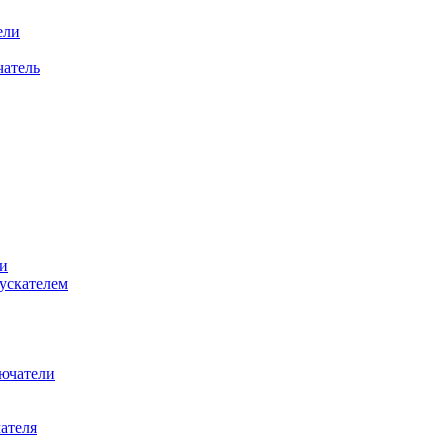
ели
атель
и
ускателем
ючатели
ателя