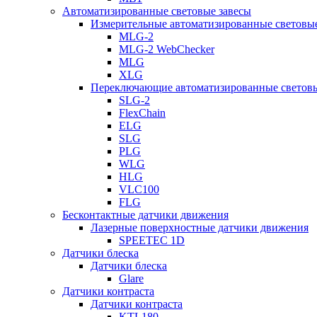
Автоматизированные световые завесы
Измерительные автоматизированные световые
MLG-2
MLG-2 WebChecker
MLG
XLG
Переключающие автоматизированные световы
SLG-2
FlexChain
ELG
SLG
PLG
WLG
HLG
VLC100
FLG
Бесконтактные датчики движения
Лазерные поверхностные датчики движения
SPEETEC 1D
Датчики блеска
Датчики блеска
Glare
Датчики контраста
Датчики контраста
KTL180