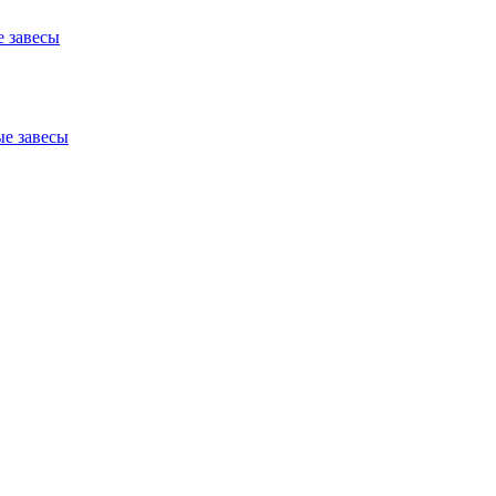
 завесы
е завесы