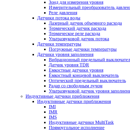
Зонд для измерения уровня
Измерительный преобразователь давлен
Реле давления
Датчики потока воды
Лазерный датчик объемного расхода
Термический датчик расхода
Термическое реле расхода
Ультразвуковой датчик потока
Датчики температуры
Погружные датчики температуры
Датчики уровня заполнения
Вибрационный предельный выключател
Датчик уровня TDR
Емкостные датчики уровня
Ёмкостный концевой выключатель
Оптический предельный выключатель
Радар со свободным лучом
Ультразвуковой датчик уровня заполнен
Индуктивные датчики приближения
Индуктивные датчики приближения
IMI
IMR
IMS
Индуктивные датчики MultiTask
Прямоугольное исполнение