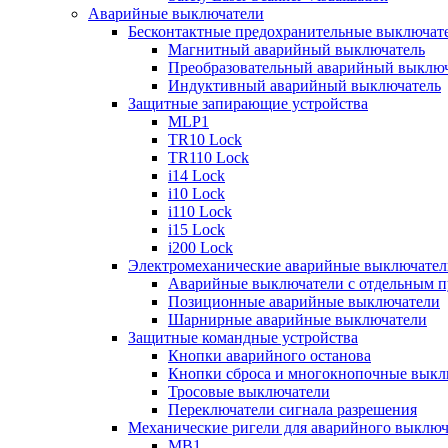
Аварийные выключатели
Бесконтактные предохранительные выключат
Магнитный аварийный выключатель
Преобразовательный аварийный выключ
Индуктивный аварийный выключатель
Защитные запирающие устройства
MLP1
TR10 Lock
TR110 Lock
i14 Lock
i10 Lock
i110 Lock
i15 Lock
i200 Lock
Электромеханические аварийные выключател
Аварийные выключатели с отдельным п
Позиционные аварийные выключатели
Шарнирные аварийные выключатели
Защитные командные устройства
Кнопки аварийного останова
Кнопки сброса и многокнопочные выкл
Тросовые выключатели
Переключатели сигнала разрешения
Механические ригели для аварийного выключ
MB1