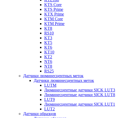
KTS Core
KTS Prime
KTX Prime
KTM Core
KTM Prime
KT8
RS10
KT3
KT5
KT6
KT10
KT2
NT6
NT8
RS25
Датчики люминесцентных меток
Датчики люминесцентных меток
LUTM
Люминесцентные датчики SICK LUT3
Люминесцентные датчики SICK LUT8
LUT9
Люминесцентные датчики SICK LUT1
LUT2
Датчики образцов