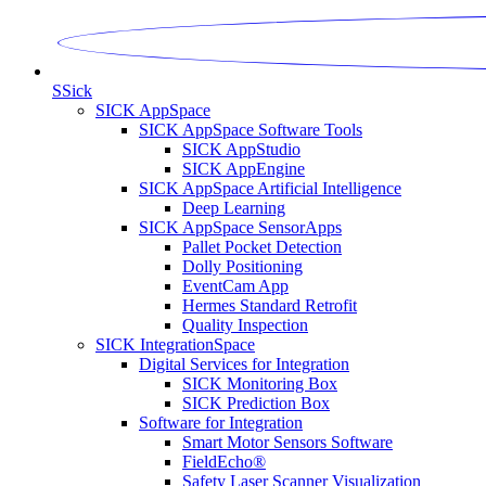
S
Sick
SICK AppSpace
SICK AppSpace Software Tools
SICK AppStudio
SICK AppEngine
SICK AppSpace Artificial Intelligence
Deep Learning
SICK AppSpace SensorApps
Pallet Pocket Detection
Dolly Positioning
EventCam App
Hermes Standard Retrofit
Quality Inspection
SICK IntegrationSpace
Digital Services for Integration
SICK Monitoring Box
SICK Prediction Box
Software for Integration
Smart Motor Sensors Software
FieldEcho®
Safety Laser Scanner Visualization