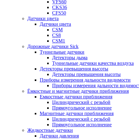
VFS60
CKS36
CFS50
Датчики цвета
Датчики цвета
CSM
CS8
CSM1
Дорожные датчики Sick
Туннельные датчики
Детекторы дыма
Туннельные датчики качества воздуха
Детекторы превышения высоты
Детекторы превышения высоты
Приборы измерения дальности видимости
Приборы измерения дальности видимос
Ёмкостные и магнитные датчики приближения
Емкостные датчики приближения
Цилиндрический с резьбой
Прямоугольное исполнение
Магнитные датчики приближения
Цилиндрический с резьбой
Прямоугольное исполнение
Жидкостные датчики
Датчики давления