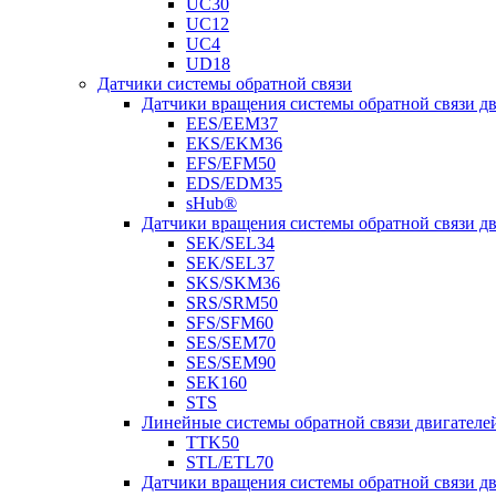
UC30
UC12
UC4
UD18
Датчики системы обратной связи
Датчики вращения системы обратной связи 
EES/EEM37
EKS/EKM36
EFS/EFM50
EDS/EDM35
sHub®
Датчики вращения системы обратной связи 
SEK/SEL34
SEK/SEL37
SKS/SKM36
SRS/SRM50
SFS/SFM60
SES/SEM70
SES/SEM90
SEK160
STS
Линейные системы обратной связи двигателе
TTK50
STL/ETL70
Датчики вращения системы обратной связи д