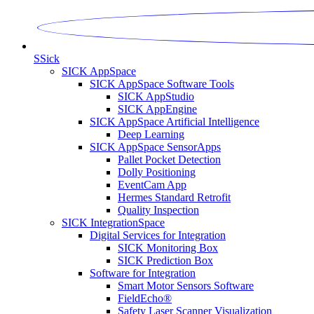
S
Sick
SICK AppSpace
SICK AppSpace Software Tools
SICK AppStudio
SICK AppEngine
SICK AppSpace Artificial Intelligence
Deep Learning
SICK AppSpace SensorApps
Pallet Pocket Detection
Dolly Positioning
EventCam App
Hermes Standard Retrofit
Quality Inspection
SICK IntegrationSpace
Digital Services for Integration
SICK Monitoring Box
SICK Prediction Box
Software for Integration
Smart Motor Sensors Software
FieldEcho®
Safety Laser Scanner Visualization