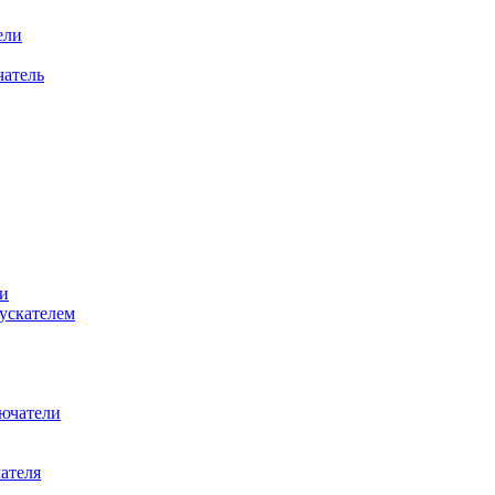
ели
атель
и
ускателем
ючатели
ателя