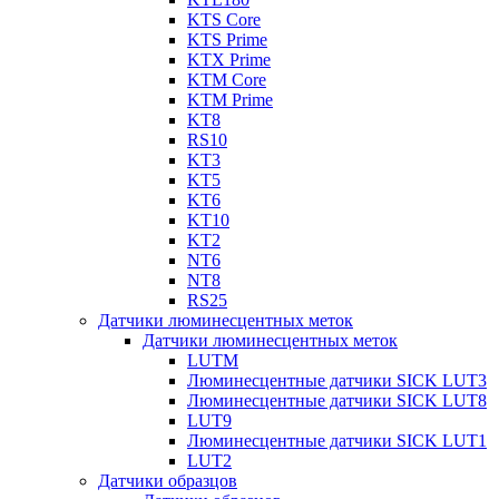
KTS Core
KTS Prime
KTX Prime
KTM Core
KTM Prime
KT8
RS10
KT3
KT5
KT6
KT10
KT2
NT6
NT8
RS25
Датчики люминесцентных меток
Датчики люминесцентных меток
LUTM
Люминесцентные датчики SICK LUT3
Люминесцентные датчики SICK LUT8
LUT9
Люминесцентные датчики SICK LUT1
LUT2
Датчики образцов