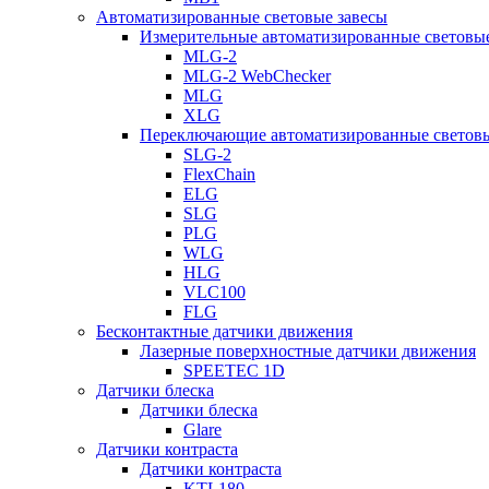
Автоматизированные световые завесы
Измерительные автоматизированные световые
MLG-2
MLG-2 WebChecker
MLG
XLG
Переключающие автоматизированные световы
SLG-2
FlexChain
ELG
SLG
PLG
WLG
HLG
VLC100
FLG
Бесконтактные датчики движения
Лазерные поверхностные датчики движения
SPEETEC 1D
Датчики блеска
Датчики блеска
Glare
Датчики контраста
Датчики контраста
KTL180