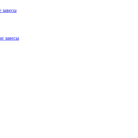
 завесы
е завесы