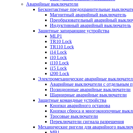
Аварийные выключатели
Бесконтактные предохранительные выключат
Магнитный аварийный выключатель
Преобразовательный аварийный выключ
Индуктивный аварийный выключатель
Защитные запирающие устройства
MLP1
TR10 Lock
TR110 Lock
i14 Lock
i10 Lock
i110 Lock
i15 Lock
i200 Lock
Электромеханические аварийные выключател
Аварийные выключатели с отдельным п
Позиционные аварийные выключатели
Шарнирные аварийные выключатели
Защитные командные устройства
Кнопки аварийного останова
Кнопки сброса и многокнопочные выкл
Тросовые выключатели
Переключатели сигнала разрешения
Механические ригели для аварийного выключ
MB1