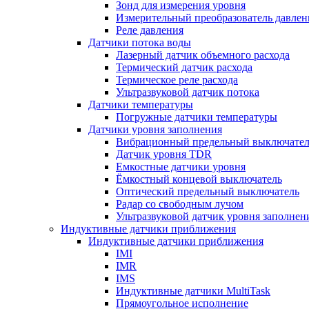
Зонд для измерения уровня
Измерительный преобразователь давлен
Реле давления
Датчики потока воды
Лазерный датчик объемного расхода
Термический датчик расхода
Термическое реле расхода
Ультразвуковой датчик потока
Датчики температуры
Погружные датчики температуры
Датчики уровня заполнения
Вибрационный предельный выключател
Датчик уровня TDR
Емкостные датчики уровня
Ёмкостный концевой выключатель
Оптический предельный выключатель
Радар со свободным лучом
Ультразвуковой датчик уровня заполнен
Индуктивные датчики приближения
Индуктивные датчики приближения
IMI
IMR
IMS
Индуктивные датчики MultiTask
Прямоугольное исполнение