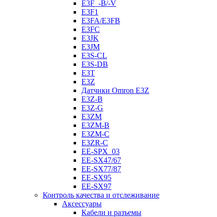
E3F_-B/-V
E3F1
E3FA/E3FB
E3FC
E3JK
E3JM
E3S-CL
E3S-DB
E3T
E3Z
Датчики Omron E3Z
E3Z-B
E3Z-G
E3ZM
E3ZM-B
E3ZM-C
E3ZR-C
EE-SPX_03
EE-SX47/67
EE-SX77/87
EE-SX95
EE-SX97
Контроль качества и отслеживание
Аксессуары
Кабели и разъемы