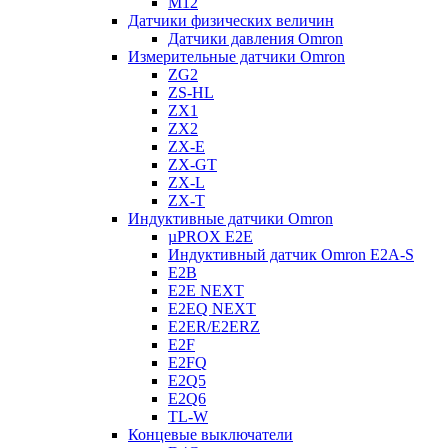
M12
Датчики физических величин
Датчики давления Omron
Измерительные датчики Omron
ZG2
ZS-HL
ZX1
ZX2
ZX-E
ZX-GT
ZX-L
ZX-T
Индуктивные датчики Omron
µPROX E2E
Индуктивный датчик Omron E2A-S
E2B
E2E NEXT
E2EQ NEXT
E2ER/E2ERZ
E2F
E2FQ
E2Q5
E2Q6
TL-W
Концевые выключатели