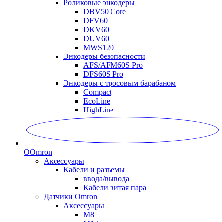
Роликовые энкодеры
DBV50 Core
DFV60
DKV60
DUV60
MWS120
Энкодеры безопасности
AFS/AFM60S Pro
DFS60S Pro
Энкодеры с тросовым барабаном
Compact
EcoLine
HighLine
O
Omron
Аксессуары
Кабели и разъемы
ввода/вывода
Кабели витая пара
Датчики Omron
Аксессуары
M8