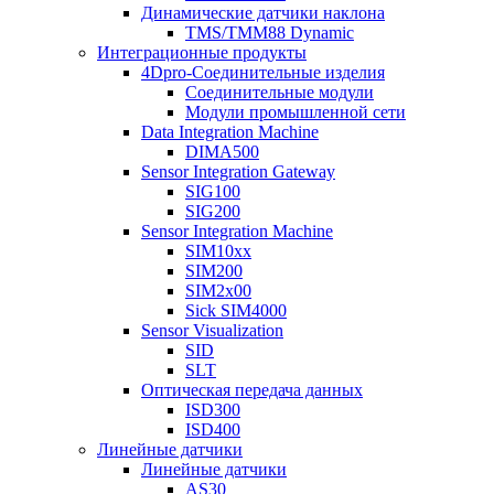
Динамические датчики наклона
TMS/TMM88 Dynamic
Интеграционные продукты
4Dpro-Соединительные изделия
Соединительные модули
Модули промышленной сети
Data Integration Machine
DIMA500
Sensor Integration Gateway
SIG100
SIG200
Sensor Integration Machine
SIM10xx
SIM200
SIM2x00
Sick SIM4000
Sensor Visualization
SID
SLT
Оптическая передача данных
ISD300
ISD400
Линейные датчики
Линейные датчики
AS30