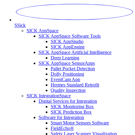
S
Sick
SICK AppSpace
SICK AppSpace Software Tools
SICK AppStudio
SICK AppEngine
SICK AppSpace Artificial Intelligence
Deep Learning
SICK AppSpace SensorApps
Pallet Pocket Detection
Dolly Positioning
EventCam App
Hermes Standard Retrofit
Quality Inspection
SICK IntegrationSpace
Digital Services for Integration
SICK Monitoring Box
SICK Prediction Box
Software for Integration
Smart Motor Sensors Software
FieldEcho®
Safety Laser Scanner Visualization