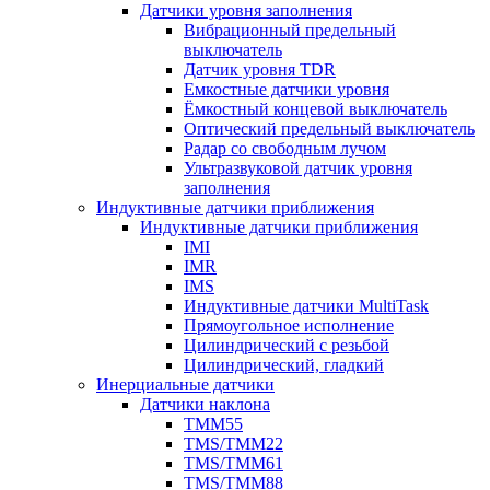
Датчики уровня заполнения
Вибрационный предельный
выключатель
Датчик уровня TDR
Емкостные датчики уровня
Ёмкостный концевой выключатель
Оптический предельный выключатель
Радар со свободным лучом
Ультразвуковой датчик уровня
заполнения
Индуктивные датчики приближения
Индуктивные датчики приближения
IMI
IMR
IMS
Индуктивные датчики MultiTask
Прямоугольное исполнение
Цилиндрический с резьбой
Цилиндрический, гладкий
Инерциальные датчики
Датчики наклона
TMM55
TMS/TMM22
TMS/TMM61
TMS/TMM88