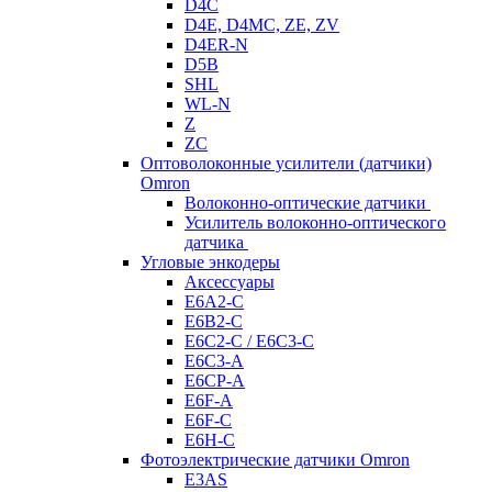
D4C
D4E, D4MC, ZE, ZV
D4ER-N
D5B
SHL
WL-N
Z
ZC
Оптоволоконные усилители (датчики)
Omron
Волоконно-оптические датчики
Усилитель волоконно-оптического
датчика
Угловые энкодеры
Аксессуары
E6A2-C
E6B2-C
E6C2-C / E6C3-C
E6C3-A
E6CP-A
E6F-A
E6F-C
E6H-C
Фотоэлектрические датчики Omron
E3AS