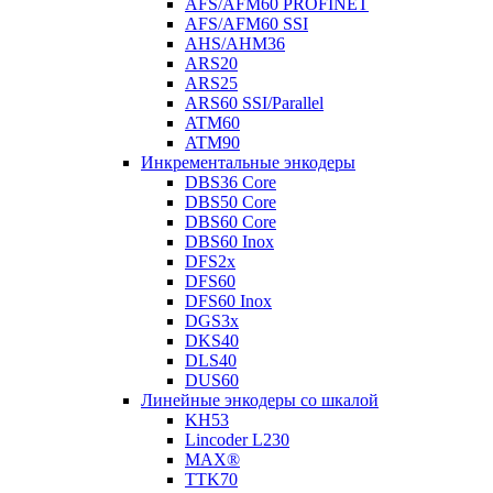
AFS/AFM60 PROFINET
AFS/AFM60 SSI
AHS/AHM36
ARS20
ARS25
ARS60 SSI/Parallel
ATM60
ATM90
Инкрементальные энкодеры
DBS36 Core
DBS50 Core
DBS60 Core
DBS60 Inox
DFS2x
DFS60
DFS60 Inox
DGS3x
DKS40
DLS40
DUS60
Линейные энкодеры со шкалой
KH53
Lincoder L230
MAX®
TTK70