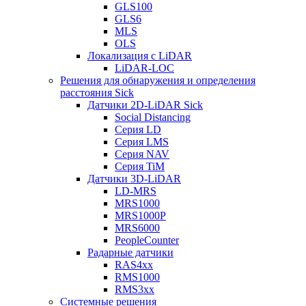
GLS100
GLS6
MLS
OLS
Локализация с LiDAR
LiDAR-LOC
Решения для обнаружения и определения
расстояния Sick
Датчики 2D-LiDAR Sick
Social Distancing
Серия LD
Серия LMS
Серия NAV
Серия TiM
Датчики 3D-LiDAR
LD-MRS
MRS1000
MRS1000P
MRS6000
PeopleCounter
Радарные датчики
RAS4xx
RMS1000
RMS3xx
Системные решения