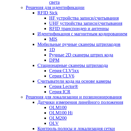
света
Решения для идентификации
RFID Sick
HF устройства записи/считывания
UHF устройства записи/считывания
RFID транспондер и антенны
Идентификация с магнитным кодированием
MIS
Мобильные ручные сканеры штрихкодов
1D
Ручные 2D сканеры штрих кода
DPM
Стационарные сканеры штрихкода
Серия CLV5xx
Серия CLV6
Считыватели кода на основе камеры
Серия Lector®
Серия ICR
Решения для локализации и позиционирования
Датчики измерения линейного положения
OLM100
OLM100 Hi
OLM200
OLV
Контроль полосы и локализация сетки