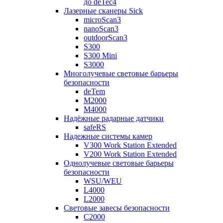
до deTec4
Лазерные сканеры Sick
microScan3
nanoScan3
outdoorScan3
S300
S300 Mini
S3000
Многолучевые световые барьеры
безопасности
deTem
M2000
M4000
Надёжные радарные датчики
safeRS
Надежные системы камер
V300 Work Station Extended
V200 Work Station Extended
Однолучевые световые барьеры
безопасности
WSU/WEU
L4000
L2000
Световые завесы безопасности
C2000