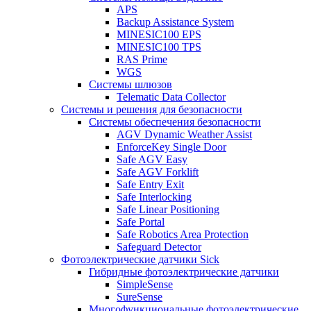
APS
Backup Assistance System
MINESIC100 EPS
MINESIC100 TPS
RAS Prime
WGS
Системы шлюзов
Telematic Data Collector
Системы и решения для безопасности
Системы обеспечения безопасности
AGV Dynamic Weather Assist
EnforceKey Single Door
Safe AGV Easy
Safe AGV Forklift
Safe Entry Exit
Safe Interlocking
Safe Linear Positioning
Safe Portal
Safe Robotics Area Protection
Safeguard Detector
Фотоэлектрические датчики Sick
Гибридные фотоэлектрические датчики
SimpleSense
SureSense
Многофункциональные фотоэлектрические