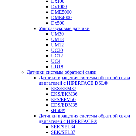
Dx100
Dx1000
DME5000
DME4000
Dx500
Ультразвуковые датчики
UM30
UM18
UM12
UC30
UC12
UC4
UD18
Датчики системы обратной связи
Датчики вращения системы обратной связи
двигателей с HIPERFACE DSL®
EES/EEM37
EKS/EKM36
EFS/EFM50
EDS/EDM35
sHub®
Датчики вращения системы обратной связи
двигателей с HIPERFACE®
SEK/SEL34
SEK/SEL37