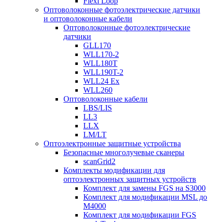
Flexi Loop
Оптоволоконные фотоэлектрические датчики
и оптоволоконные кабели
Оптоволоконные фотоэлектрические
датчики
GLL170
WLL170-2
WLL180T
WLL190T-2
WLL24 Ex
WLL260
Оптоволоконные кабели
LBS/LIS
LL3
LLX
LM/LT
Оптоэлектронные защитные устройства
Безопасные многолучевые сканеры
scanGrid2
Комплекты модификации для
оптоэлектронных защитных устройств
Комплект для замены FGS на S3000
Комплект для модификации MSL до
M4000
Комплект для модификации FGS