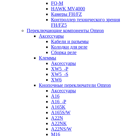
FQ-M
HAWK MV4000
Камеры FH/FZ
Контроллер технического зрения
FH/FZ5
Переключающие компоненты Omron
Аксессуары
Кабели и разъемы
Колодки для реле
Сборка реле
Клеммы
Аксессуары
XW5_-P
XW5_-S
XW6
Кнопочные переключатели Omron
Аксессуары
A16
A16_-P
A165K
A165S/W
A22N
A22NK
A22NS/W
M16