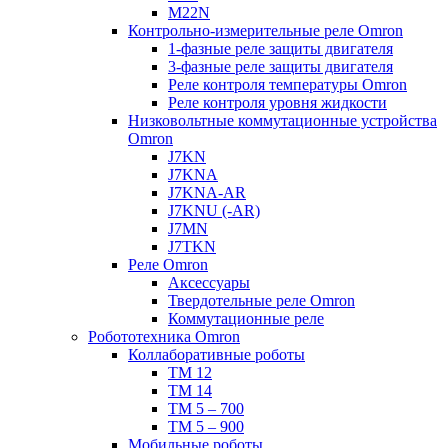
M22N
Контрольно-измерительные реле Omron
1-фазные реле защиты двигателя
3-фазные реле защиты двигателя
Реле контроля температуры Omron
Реле контроля уровня жидкости
Низковольтные коммутационные устройства
Omron
J7KN
J7KNA
J7KNA-AR
J7KNU (-AR)
J7MN
J7TKN
Реле Omron
Аксессуары
Твердотельные реле Omron
Коммутационные реле
Робототехника Omron
Коллаборативные роботы
TM 12
TM 14
TM 5 – 700
TM 5 – 900
Мобильные роботы