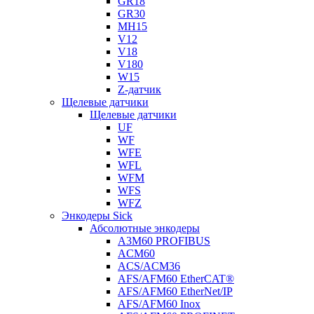
GR18
GR30
MH15
V12
V18
V180
W15
Z-датчик
Щелевые датчики
Щелевые датчики
UF
WF
WFE
WFL
WFM
WFS
WFZ
Энкодеры Sick
Абсолютные энкодеры
A3M60 PROFIBUS
ACM60
ACS/ACM36
AFS/AFM60 EtherCAT®
AFS/AFM60 EtherNet/IP
AFS/AFM60 Inox