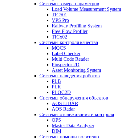
Системы замера параметров
Load Volume Measurement System
TIC501
VPS Pro
Railway Profiling System
Free Flow Profiler
TICx02
Системы контроля качества
MQCS
Label Checker
Multi Code Reader
Pinspector 2D
Asset Monitoring System
Системы наведения роботов
PLB
PLR
PLOC2D
Системы обнаружения объектов
AOS LiDAR
AOS Radar
Системы отслеживания и контроля
OPS
Master Data Analyzer
DIM
Системы помощи водителю