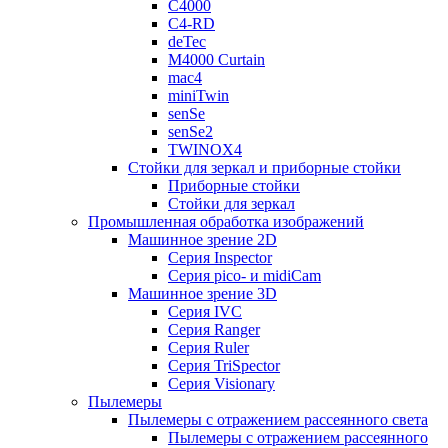
C4000
C4-RD
deTec
M4000 Curtain
mac4
miniTwin
senSe
senSe2
TWINOX4
Стойки для зеркал и приборные стойки
Приборные стойки
Стойки для зеркал
Промышленная обработка изображений
Машинное зрение 2D
Серия Inspector
Серия pico- и midiCam
Машинное зрение 3D
Серия IVC
Серия Ranger
Серия Ruler
Серия TriSpector
Серия Visionary
Пылемеры
Пылемеры с отражением рассеянного света
Пылемеры с отражением рассеянного