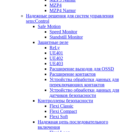
MZP4
MZP4 Namur
Надежные решения для систем управления
sens:Control
Safe Motion
Speed Monitor
Standstill Monitor
Защитные реле
ReLy
UE401
UE402
UE403
Расширение выходов для OSSD
Расширение контактов
Устройства обработки данных для
переключающих контактов
Устройство обработки данных для
датчиков безопасности
Контроллеры безопасности
Flexi Classic
Flexi Compact
Flexi Soft
Надежная цепь последовательного
включения