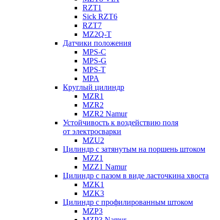
RZT1
Sick RZT6
RZT7
MZ2Q-T
Датчики положения
MPS-C
MPS-G
MPS-T
MPA
Круглый цилиндр
MZR1
MZR2
MZR2 Namur
Устойчивость к воздействию поля
от электросварки
MZU2
Цилиндр с затянутым на поршень штоком
MZZ1
MZZ1 Namur
Цилиндр с пазом в виде ласточкина хвоста
MZK1
MZK3
Цилиндр с профилированным штоком
MZP3
MZP3 Namur