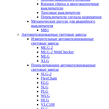
Кнопки сброса и многокнопочные
выключатели
Тросовые выключатели
Переключатели сигнала разрешения
Механические ригели для аварийного
выключателя
MB1
Автоматизированные световые завесы
Измерительные автоматизированные
световые завесы
MLG-2
MLG-2 WebChecker
MLG
XLG
Переключающие автоматизированные
световые завесы
SLG-2
FlexChain
ELG
SLG
PLG
WLG
HLG
VLC100
FLG