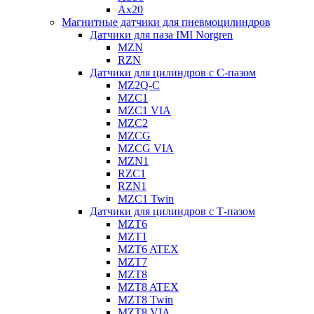
Ax20
Магнитные датчики для пневмоцилиндров
Датчики для паза IMI Norgren
MZN
RZN
Датчики для цилиндров с С-пазом
MZ2Q-C
MZC1
MZC1 VIA
MZC2
MZCG
MZCG VIA
MZN1
RZC1
RZN1
MZC1 Twin
Датчики для цилиндров с Т-пазом
MZT6
MZT1
MZT6 ATEX
MZT7
MZT8
MZT8 ATEX
MZT8 Twin
MZT8 VIA