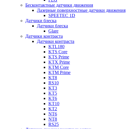
Бесконтактные датчики движения
Лазерные поверхностные датчики движения
SPEETEC 1D
Датчики блеска
Датчики блеска
Glare
Датчики контраста
Датчики контраста
KTL180
KTS Core
KTS Prime
KTX Prime
KTM Core
KTM Prime
KT8
RS10
KT3
KT5
KT6
KT10
KT2
NT6
NT8
RS25