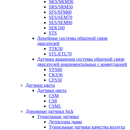
SKS/SKM36
SRS/SRM50
SFS/SFM60
SES/SEM70
SES/SEM90
SEK160
STS
Линейные системы обратной связи
двигателей
TTK50
STL/ETL70
Датчики вращения системы обратной связи
двигателей инкрементальные с коммутацией
VFS60
CKS36
CFS50
Датчики цвета
Датчики цвета
CSM
CS8
CSM1
Дорожные датчики Sick
Туннельные датчики
Детекторы дыма
Туннельные датчики качества воздуха