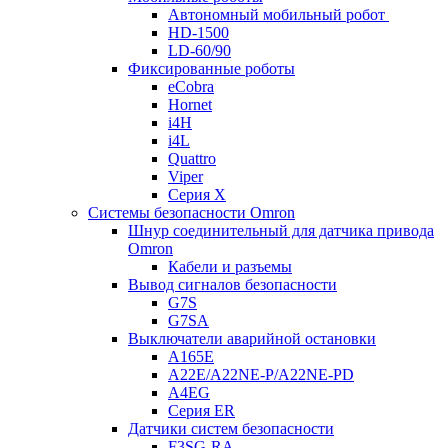
Автономный мобильный робот
HD-1500
LD-60/90
Фиксированные роботы
eCobra
Hornet
i4H
i4L
Quattro
Viper
Серия X
Системы безопасности Omron
Шнур соединительный для датчика привода
Omron
Кабели и разъемы
Вывод сигналов безопасности
G7S
G7SA
Выключатели аварийной остановки
A165E
A22E/A22NE-P/A22NE-PD
A4EG
Серия ER
Датчики систем безопасности
F3SG-RA