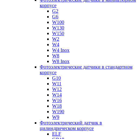
корпусе
G2
G6
W100
W130
W150
W2
W4
W4 Inox
W8
W8 Inox
Фотоэлектрические датчики в стандартном
корпусе
G10
W11
W12
W14
W16
W18
W190
W9
Фотоэлектрический датчик в
цилиндрическом корпусе
ELF