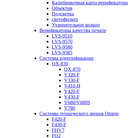
Калибровочная карта верификатора
Объектив
Подсветка
светофильтр
Удлинительное кольцо
Верификаторы качества печати
LVS-9510
LVS-9570
LVS-9580
LVS-9585
Системы идентификации
QX-830
QX-870
V320-F
V330-F
V410-H
V420-F
V430-F
V680/V680S
V780
Системы технического зрения Omron
F420-F
F430-F
FHV7
FQ2