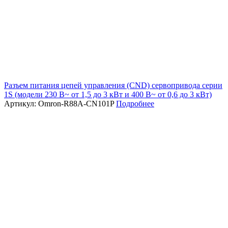
Разъем питания цепей управления (CND) сервопривода серии
1S (модели 230 В~ от 1,5 до 3 кВт и 400 В~ от 0,6 до 3 кВт)
Артикул: Omron-R88A-CN101P
Подробнее