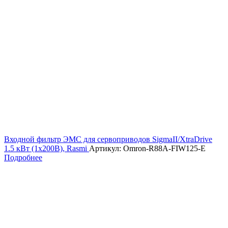
Входной фильтр ЭМС для сервоприводов SigmaII/XtraDrive
1.5 кВт (1х200В), Rasmi
Артикул: Omron-R88A-FIW125-E
Подробнее