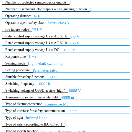
Number of protected semiconductor outputs
0
Number of semiconductor outputs with signalling function
1
Operating distance
0-1000 mm
Operation agent-safety class
Safety class 3
Pre failure notice
TRUE
Rated control supply voltage Us at AC 50Hz
0-0 V
Rated control supply voltage Us at AC 60Hz
0-0 V
Rated control supply voltage Us at DC
10-30 V
Response time
1 ms
Sensing mode
Light-/dark switching
Setting procedure
Parameterization
Suitable for safety functions
FALSE
Switching frequency
1000 Hz
Switching voltage of OSSD at state "high"
-8888 V
Transmission range of the safety field
-8888 m
Type of electric connection
Connector M8
Type of interface for safety communication
Other
Type of light
Infrared light
Type of safety according to IEC 61496-1
1
Type of switch function
Programmable/configurable