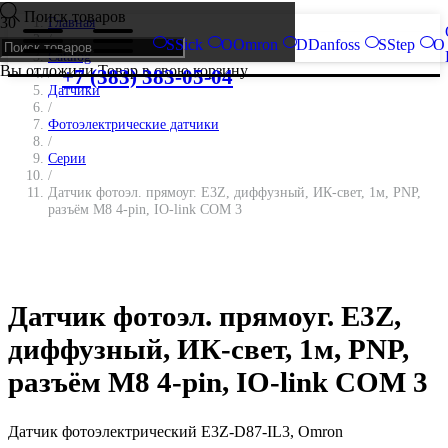
Поиск товаров
Главная
/
S
Sick
O
Omron
D
Danfoss
S
Step
O
Catalog
Вы отложили
Товар
в свою корзину.
/
+7 (383) 383-05-04
Датчики
/
Фотоэлектрические датчики
/
Серии
/
Датчик фотоэл. прямоуг. E3Z, диффузный, ИК-свет, 1м, PNP,
разъём M8 4-pin, IO-link COM 3
Датчик фотоэл. прямоуг. E3Z,
диффузный, ИК-свет, 1м, PNP,
разъём M8 4-pin, IO-link COM 3
Датчик фотоэлектрический E3Z-D87-IL3, Omron