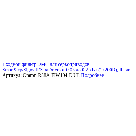
Входной фильтр ЭМС для сервоприводов
SmartStep/SigmaII/XtraDrive от 0.03 до 0.2 кВт (1х200В), Rasmi
Артикул: Omron-R88A-FIW104-E-UL
Подробнее