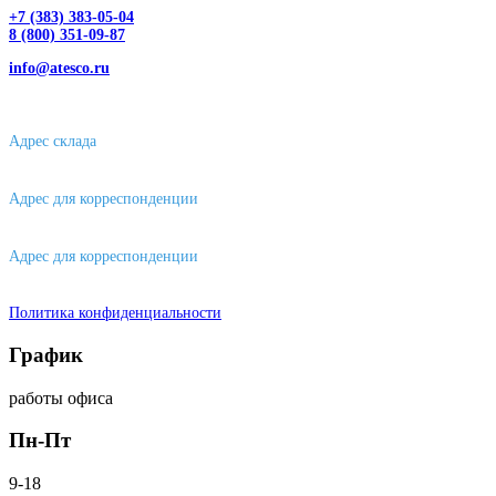
+7 (383) 383-05-04
8 (800) 351-09-87
info@atesco.ru
630032, г. Новосибирск, мкр. Горский 66, 2 этаж, оф. 2.28/2
Адрес склада
630088, г. Новосибирске, ул. Петухова, 63/4, ворота 16
Адрес для корреспонденции
656043, г. Барнаул, ул. Короленко, д. 105
Адрес для корреспонденции
644007, г. Омск, ул. Фрунзе, д. 101
Политика конфиденциальности
График
работы офиса
Пн-Пт
9-18