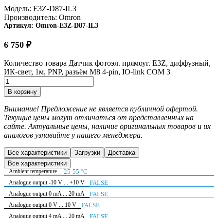
Модель:
E3Z-D87-IL3
Производитель:
Omron
Артикул:
Omron-E3Z-D87-IL3
6 750
₽
Количество товара Датчик фотоэл. прямоуг. E3Z, диффузный,
ИК-свет, 1м, PNP, разъём M8 4-pin, IO-link COM 3
В корзину
Внимание! Предложение не является публичной офертой.
Текущие цены могут отличаться от представленных на
сайте. Актуальные цены, наличие оригинальных товаров и их
аналогов узнавайте у нашего менеджера.
Все характеристики
Загрузки
Доставка
Все характеристики
Ambient temperature
-25-55 °C
Analogue output -10 V ... +10 V
FALSE
Analogue output 0 mA ... 20 mA
FALSE
Analogue output 0 V ... 10 V
FALSE
Analogue output 4 mA ... 20 mA
FALSE