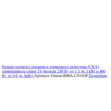
Разъем силового питания и тормозного резистора (CNA)
сервопривода серии 1S (модели 230 В~ от 1,5 до 3 кВт и 400
В~ от 0,6 до 3кВт)
Артикул: Omron-R88A-CN103P
Подробнее