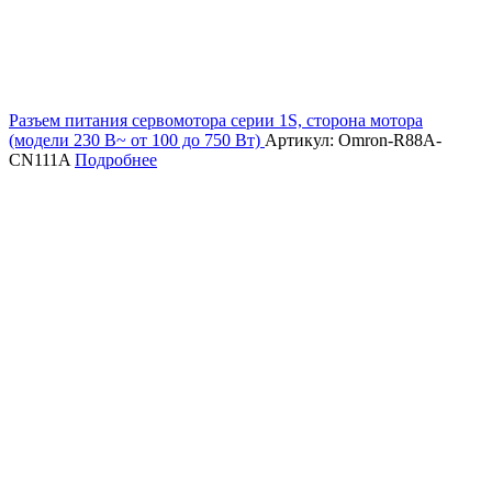
Разъем питания сервомотора серии 1S, сторона мотора
(модели 230 В~ от 100 до 750 Вт)
Артикул: Omron-R88A-
CN111A
Подробнее