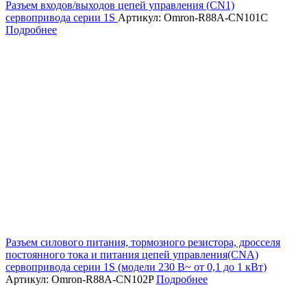
Разъем входов/выходов цепей управления (CN1)
сервопривода серии 1S
Артикул: Omron-R88A-CN101C
Подробнее
Разъем силового питания, тормозного резистора, дросселя
постоянного тока и питания цепей управления(CNA)
сервопривода серии 1S (модели 230 В~ от 0,1 до 1 кВт)
Артикул: Omron-R88A-CN102P
Подробнее