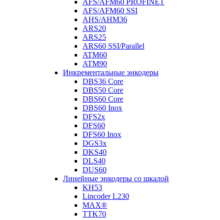
AFS/AFM60 PROFINET
AFS/AFM60 SSI
AHS/AHM36
ARS20
ARS25
ARS60 SSI/Parallel
ATM60
ATM90
Инкрементальные энкодеры
DBS36 Core
DBS50 Core
DBS60 Core
DBS60 Inox
DFS2x
DFS60
DFS60 Inox
DGS3x
DKS40
DLS40
DUS60
Линейные энкодеры со шкалой
KH53
Lincoder L230
MAX®
TTK70