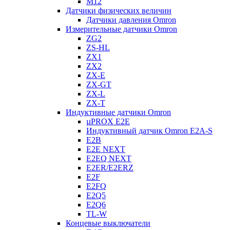
M12
Датчики физических величин
Датчики давления Omron
Измерительные датчики Omron
ZG2
ZS-HL
ZX1
ZX2
ZX-E
ZX-GT
ZX-L
ZX-T
Индуктивные датчики Omron
µPROX E2E
Индуктивный датчик Omron E2A-S
E2B
E2E NEXT
E2EQ NEXT
E2ER/E2ERZ
E2F
E2FQ
E2Q5
E2Q6
TL-W
Концевые выключатели