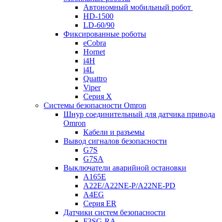
Автономный мобильный робот
HD-1500
LD-60/90
Фиксированные роботы
eCobra
Hornet
i4H
i4L
Quattro
Viper
Серия X
Системы безопасности Omron
Шнур соединительный для датчика привода
Omron
Кабели и разъемы
Вывод сигналов безопасности
G7S
G7SA
Выключатели аварийной остановки
A165E
A22E/A22NE-P/A22NE-PD
A4EG
Серия ER
Датчики систем безопасности
F3SG-RA