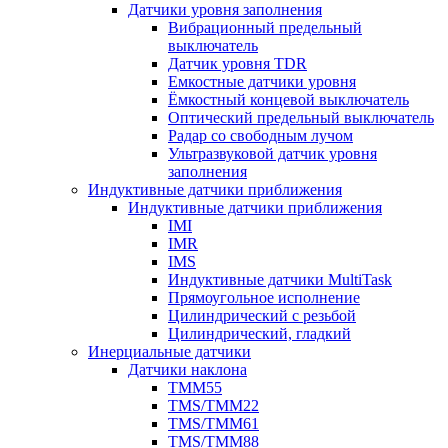
Датчики уровня заполнения
Вибрационный предельный
выключатель
Датчик уровня TDR
Емкостные датчики уровня
Ёмкостный концевой выключатель
Оптический предельный выключатель
Радар со свободным лучом
Ультразвуковой датчик уровня
заполнения
Индуктивные датчики приближения
Индуктивные датчики приближения
IMI
IMR
IMS
Индуктивные датчики MultiTask
Прямоугольное исполнение
Цилиндрический с резьбой
Цилиндрический, гладкий
Инерциальные датчики
Датчики наклона
TMM55
TMS/TMM22
TMS/TMM61
TMS/TMM88