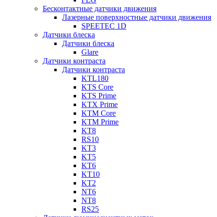
Бесконтактные датчики движения
Лазерные поверхностные датчики движения
SPEETEC 1D
Датчики блеска
Датчики блеска
Glare
Датчики контраста
Датчики контраста
KTL180
KTS Core
KTS Prime
KTX Prime
KTM Core
KTM Prime
KT8
RS10
KT3
KT5
KT6
KT10
KT2
NT6
NT8
RS25