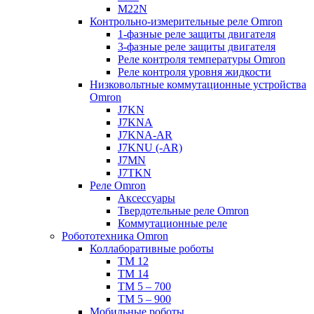
M22N
Контрольно-измерительные реле Omron
1-фазные реле защиты двигателя
3-фазные реле защиты двигателя
Реле контроля температуры Omron
Реле контроля уровня жидкости
Низковольтные коммутационные устройства
Omron
J7KN
J7KNA
J7KNA-AR
J7KNU (-AR)
J7MN
J7TKN
Реле Omron
Аксессуары
Твердотельные реле Omron
Коммутационные реле
Робототехника Omron
Коллаборативные роботы
TM 12
TM 14
TM 5 – 700
TM 5 – 900
Мобильные роботы