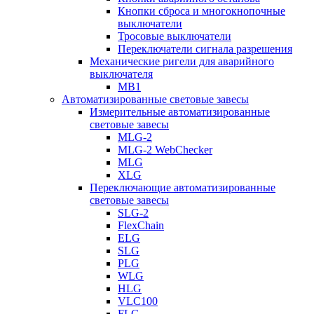
Кнопки сброса и многокнопочные
выключатели
Тросовые выключатели
Переключатели сигнала разрешения
Механические ригели для аварийного
выключателя
MB1
Автоматизированные световые завесы
Измерительные автоматизированные
световые завесы
MLG-2
MLG-2 WebChecker
MLG
XLG
Переключающие автоматизированные
световые завесы
SLG-2
FlexChain
ELG
SLG
PLG
WLG
HLG
VLC100
FLG