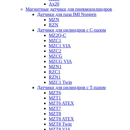
Ax20
Магнитные датчики для пневмоцилиндров
Датчики для паза IMI Norgren
MZN
RZN
Датчики для цилиндров с С-пазом
MZ2Q-C
MZC1
MZC1 VIA
MZC2
MZCG
MZCG VIA
MZN1
RZC1
RZN1
MZC1 Twin
Датчики для цилиндров с Т-пазом
MZT6
MZT1
MZT6 ATEX
MZT7
MZT8
MZT8 ATEX
MZT8 Twin
MZT8 VIA