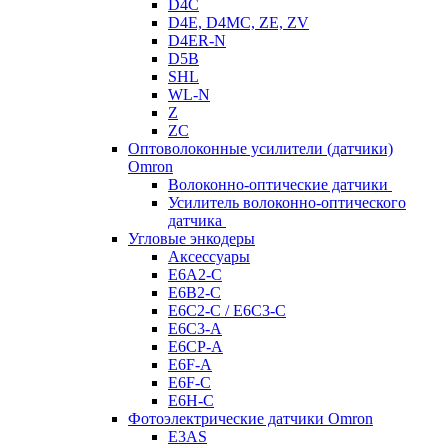
D4C
D4E, D4MC, ZE, ZV
D4ER-N
D5B
SHL
WL-N
Z
ZC
Оптоволоконные усилители (датчики)
Omron
Волоконно-оптические датчики
Усилитель волоконно-оптического
датчика
Угловые энкодеры
Аксессуары
E6A2-C
E6B2-C
E6C2-C / E6C3-C
E6C3-A
E6CP-A
E6F-A
E6F-C
E6H-C
Фотоэлектрические датчики Omron
E3AS