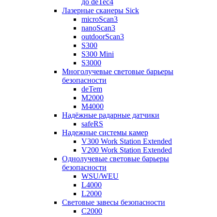
до deTec4
Лазерные сканеры Sick
microScan3
nanoScan3
outdoorScan3
S300
S300 Mini
S3000
Многолучевые световые барьеры
безопасности
deTem
M2000
M4000
Надёжные радарные датчики
safeRS
Надежные системы камер
V300 Work Station Extended
V200 Work Station Extended
Однолучевые световые барьеры
безопасности
WSU/WEU
L4000
L2000
Световые завесы безопасности
C2000