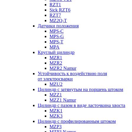
RZT1
Sick RZT6
RZT7
MZ2Q-T
Датчики положения
MPS-C
MPS-G
MPS-T
MPA
Круглый цилиндр
MZR1
MZR2
MZR2 Namur
Устойчивость к воздействию поля
от электросварки
MZU2
Цилиндр с затянутым на поршень штоком
MZZ1
MZZ1 Namur
Цилиндр с пазом в виде ласточкина хвоста
MZK1
MZK3
Цилиндр с профилированным штоком
MZP3
MZP3 Namur