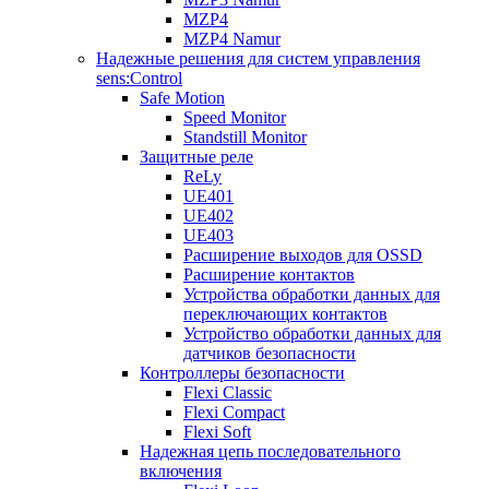
MZP4
MZP4 Namur
Надежные решения для систем управления
sens:Control
Safe Motion
Speed Monitor
Standstill Monitor
Защитные реле
ReLy
UE401
UE402
UE403
Расширение выходов для OSSD
Расширение контактов
Устройства обработки данных для
переключающих контактов
Устройство обработки данных для
датчиков безопасности
Контроллеры безопасности
Flexi Classic
Flexi Compact
Flexi Soft
Надежная цепь последовательного
включения