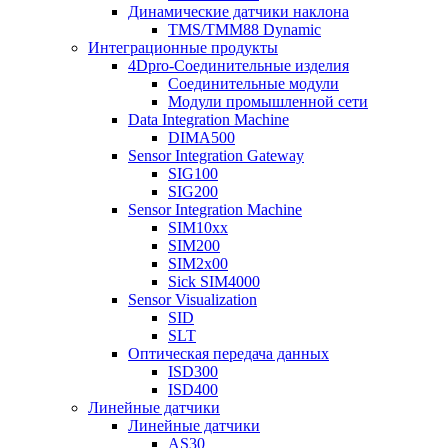
Динамические датчики наклона
TMS/TMM88 Dynamic
Интеграционные продукты
4Dpro-Соединительные изделия
Соединительные модули
Модули промышленной сети
Data Integration Machine
DIMA500
Sensor Integration Gateway
SIG100
SIG200
Sensor Integration Machine
SIM10xx
SIM200
SIM2x00
Sick SIM4000
Sensor Visualization
SID
SLT
Оптическая передача данных
ISD300
ISD400
Линейные датчики
Линейные датчики
AS30