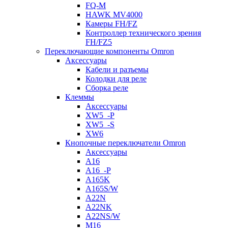
FQ-M
HAWK MV4000
Камеры FH/FZ
Контроллер технического зрения
FH/FZ5
Переключающие компоненты Omron
Аксессуары
Кабели и разъемы
Колодки для реле
Сборка реле
Клеммы
Аксессуары
XW5_-P
XW5_-S
XW6
Кнопочные переключатели Omron
Аксессуары
A16
A16_-P
A165K
A165S/W
A22N
A22NK
A22NS/W
M16