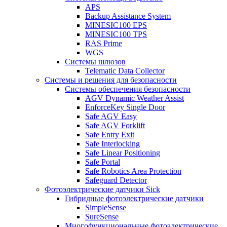
APS
Backup Assistance System
MINESIC100 EPS
MINESIC100 TPS
RAS Prime
WGS
Системы шлюзов
Telematic Data Collector
Системы и решения для безопасности
Системы обеспечения безопасности
AGV Dynamic Weather Assist
EnforceKey Single Door
Safe AGV Easy
Safe AGV Forklift
Safe Entry Exit
Safe Interlocking
Safe Linear Positioning
Safe Portal
Safe Robotics Area Protection
Safeguard Detector
Фотоэлектрические датчики Sick
Гибридные фотоэлектрические датчики
SimpleSense
SureSense
Многофункциональные фотоэлектрические