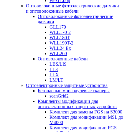
Flexi Loop
Оптоволоконные фотоэлектрические датчики
и оптоволоконные кабели
Оптоволоконные фотоэлектрические
датчики
GLL170
WLL170-2
WLL180T
WLL190T-2
WLL24 Ex
WLL260
Оптоволоконные кабели
LBS/LIS
LL3
LLX
LM/LT
Оптоэлектронные защитные устройства
Безопасные многолучевые сканеры
scanGrid2
Комплекты модификации для
оптоэлектронных защитных устройств
Комплект для замены FGS на S3000
Комплект для модификации MSL до
M4000
Комплект для модификации FGS