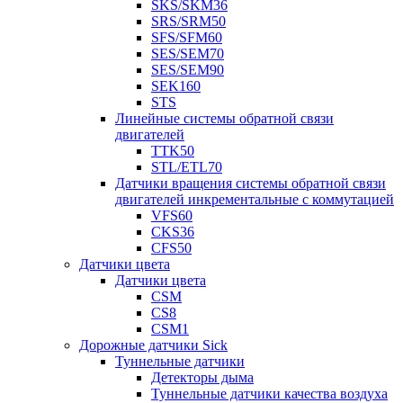
SKS/SKM36
SRS/SRM50
SFS/SFM60
SES/SEM70
SES/SEM90
SEK160
STS
Линейные системы обратной связи
двигателей
TTK50
STL/ETL70
Датчики вращения системы обратной связи
двигателей инкрементальные с коммутацией
VFS60
CKS36
CFS50
Датчики цвета
Датчики цвета
CSM
CS8
CSM1
Дорожные датчики Sick
Туннельные датчики
Детекторы дыма
Туннельные датчики качества воздуха