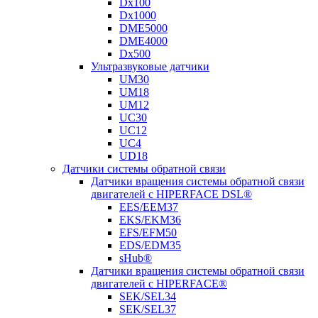
Dx100
Dx1000
DME5000
DME4000
Dx500
Ультразвуковые датчики
UM30
UM18
UM12
UC30
UC12
UC4
UD18
Датчики системы обратной связи
Датчики вращения системы обратной связи
двигателей с HIPERFACE DSL®
EES/EEM37
EKS/EKM36
EFS/EFM50
EDS/EDM35
sHub®
Датчики вращения системы обратной связи
двигателей с HIPERFACE®
SEK/SEL34
SEK/SEL37