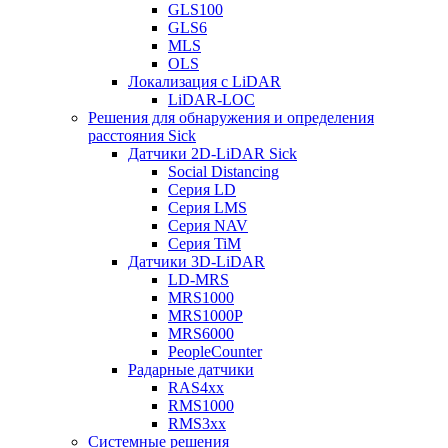
GLS100
GLS6
MLS
OLS
Локализация с LiDAR
LiDAR-LOC
Решения для обнаружения и определения
расстояния Sick
Датчики 2D-LiDAR Sick
Social Distancing
Серия LD
Серия LMS
Серия NAV
Серия TiM
Датчики 3D-LiDAR
LD-MRS
MRS1000
MRS1000P
MRS6000
PeopleCounter
Радарные датчики
RAS4xx
RMS1000
RMS3xx
Системные решения