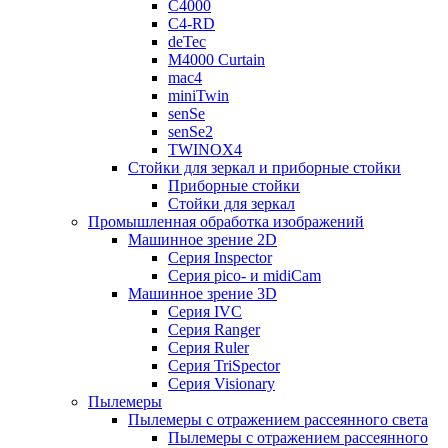
C4000
C4-RD
deTec
M4000 Curtain
mac4
miniTwin
senSe
senSe2
TWINOX4
Стойки для зеркал и приборные стойки
Приборные стойки
Стойки для зеркал
Промышленная обработка изображений
Машинное зрение 2D
Серия Inspector
Серия pico- и midiCam
Машинное зрение 3D
Серия IVC
Серия Ranger
Серия Ruler
Серия TriSpector
Серия Visionary
Пылемеры
Пылемеры с отражением рассеянного света
Пылемеры с отражением рассеянного