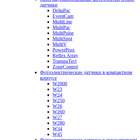
датчики
DeltaPac
EventCam
MultiLine
MultiPac
MultiPulse
MultiSpot
MultiV
PowerProx
Reflex Array
TranspaTect
ZoneControl
Фотоэлектрические датчики в компактном
корпусе
W2000
W23
W24
W250
W26
W260
W27
W280
W34
W45
Фотоэлектрические датчики в миниатюрном