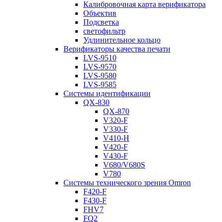
Калибровочная карта верификатора
Объектив
Подсветка
светофильтр
Удлинительное кольцо
Верификаторы качества печати
LVS-9510
LVS-9570
LVS-9580
LVS-9585
Системы идентификации
QX-830
QX-870
V320-F
V330-F
V410-H
V420-F
V430-F
V680/V680S
V780
Системы технического зрения Omron
F420-F
F430-F
FHV7
FQ2