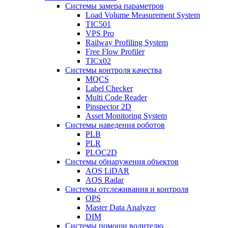
Системы замера параметров
Load Volume Measurement System
TIC501
VPS Pro
Railway Profiling System
Free Flow Profiler
TICx02
Системы контроля качества
MQCS
Label Checker
Multi Code Reader
Pinspector 2D
Asset Monitoring System
Системы наведения роботов
PLB
PLR
PLOC2D
Системы обнаружения объектов
AOS LiDAR
AOS Radar
Системы отслеживания и контроля
OPS
Master Data Analyzer
DIM
Системы помощи водителю