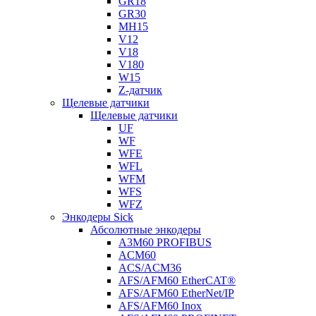
GR18
GR30
MH15
V12
V18
V180
W15
Z-датчик
Щелевые датчики
Щелевые датчики
UF
WF
WFE
WFL
WFM
WFS
WFZ
Энкодеры Sick
Абсолютные энкодеры
A3M60 PROFIBUS
ACM60
ACS/ACM36
AFS/AFM60 EtherCAT®
AFS/AFM60 EtherNet/IP
AFS/AFM60 Inox