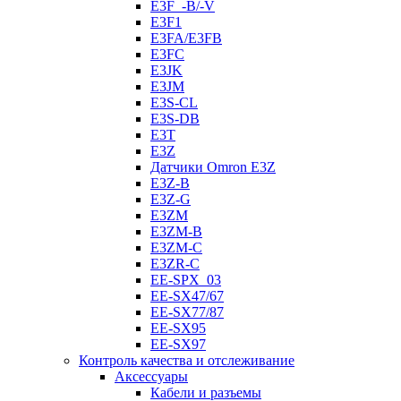
E3F_-B/-V
E3F1
E3FA/E3FB
E3FC
E3JK
E3JM
E3S-CL
E3S-DB
E3T
E3Z
Датчики Omron E3Z
E3Z-B
E3Z-G
E3ZM
E3ZM-B
E3ZM-C
E3ZR-C
EE-SPX_03
EE-SX47/67
EE-SX77/87
EE-SX95
EE-SX97
Контроль качества и отслеживание
Аксессуары
Кабели и разъемы