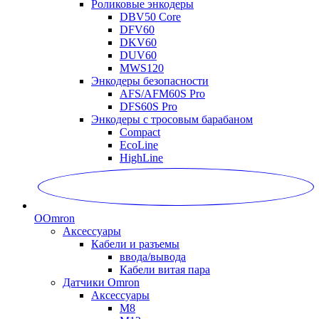
Роликовые энкодеры
DBV50 Core
DFV60
DKV60
DUV60
MWS120
Энкодеры безопасности
AFS/AFM60S Pro
DFS60S Pro
Энкодеры с тросовым барабаном
Compact
EcoLine
HighLine
O
Omron
Аксессуары
Кабели и разъемы
ввода/вывода
Кабели витая пара
Датчики Omron
Аксессуары
M8