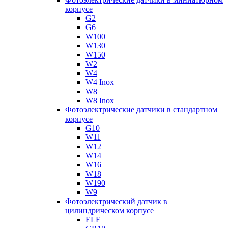
корпусе
G2
G6
W100
W130
W150
W2
W4
W4 Inox
W8
W8 Inox
Фотоэлектрические датчики в стандартном
корпусе
G10
W11
W12
W14
W16
W18
W190
W9
Фотоэлектрический датчик в
цилиндрическом корпусе
ELF