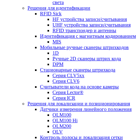
света
Решения для идентификации
RFID Sick
HF устройства записи/считывания
UHF устройства записи/считывания
RFID транспондер и антенны
Идентификация с магнитным кодированием
MIS
Мобильные ручные сканеры штрихкодов
1D
Ручные 2D сканеры штрих кода
DPM
Стационарные сканеры штрихкода
Серия CLV5xx
Серия CLV6
Считыватели кода на основе камеры
Серия Lector®
Серия ICR
Решения для локализации и позиционирования
Датчики измерения линейного положения
OLM100
OLM100 Hi
OLM200
OLV
Контроль полосы и локализация сетки