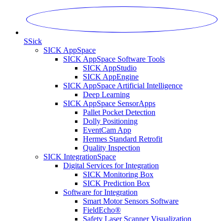
S
Sick
SICK AppSpace
SICK AppSpace Software Tools
SICK AppStudio
SICK AppEngine
SICK AppSpace Artificial Intelligence
Deep Learning
SICK AppSpace SensorApps
Pallet Pocket Detection
Dolly Positioning
EventCam App
Hermes Standard Retrofit
Quality Inspection
SICK IntegrationSpace
Digital Services for Integration
SICK Monitoring Box
SICK Prediction Box
Software for Integration
Smart Motor Sensors Software
FieldEcho®
Safety Laser Scanner Visualization